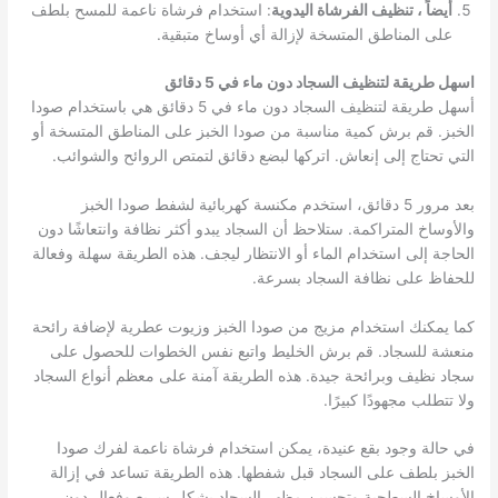
أيضاً ، تنظيف الفرشاة اليدوية
: استخدام فرشاة ناعمة للمسح بلطف
على المناطق المتسخة لإزالة أي أوساخ متبقية.
اسهل طريقة لتنظيف السجاد دون ماء في 5 دقائق
أسهل طريقة لتنظيف السجاد دون ماء في 5 دقائق هي باستخدام صودا
الخبز. قم برش كمية مناسبة من صودا الخبز على المناطق المتسخة أو
التي تحتاج إلى إنعاش. اتركها لبضع دقائق لتمتص الروائح والشوائب.
بعد مرور 5 دقائق، استخدم مكنسة كهربائية لشفط صودا الخبز
والأوساخ المتراكمة. ستلاحظ أن السجاد يبدو أكثر نظافة وانتعاشًا دون
الحاجة إلى استخدام الماء أو الانتظار ليجف. هذه الطريقة سهلة وفعالة
للحفاظ على نظافة السجاد بسرعة.
كما يمكنك استخدام مزيج من صودا الخبز وزيوت عطرية لإضافة رائحة
منعشة للسجاد. قم برش الخليط واتبع نفس الخطوات للحصول على
سجاد نظيف وبرائحة جيدة. هذه الطريقة آمنة على معظم أنواع السجاد
ولا تتطلب مجهودًا كبيرًا.
في حالة وجود بقع عنيدة، يمكن استخدام فرشاة ناعمة لفرك صودا
الخبز بلطف على السجاد قبل شفطها. هذه الطريقة تساعد في إزالة
الأوساخ السطحية وتحسين مظهر السجاد بشكل سريع وفعال دون