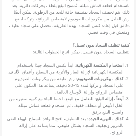
باستخدام قطعة قماش مبللة، تُمسح البقع بلطف بحركات دائرية. بعد
ذلك، يتم تجفيف السجاد بمنشفة جافة للحد من الرطوبة. يمكن أيضًا
رش القليل من بيكربونات الصوديوم لامتصاص الروائح، وتركه لبضع
دقائق قبل إعادة كنس السجاد. بهذه الطريقة، تحصل على سجاد نظيف
ومنعش في وقت قصير.
كيفية تنظيف السجاد بدون غسيل؟
لتنظيف السجاد بدون غسيل، يمكن اتباع الخطوات التالية:
استخدام المكنسة الكهربائية
: ابدأ بكنس السجاد جيدًا باستخدام
المكنسة الكهربائية لإزالة الغبار والأتربة من السطح وأعماق الألياف.
كذلك ، بيكربونات الصوديوم
: رش طبقة من بيكربونات الصوديوم
على السجاد واتركها لمدة 15-20 دقيقة. يساعد هذا المكون على
امتصاص الروائح وإزالة الأوساخ العالقة.
أيضاً ، إزالة البقع
: للتعامل مع البقع، اخلط الماء مع كمية صغيرة من
الخل الأبيض أو منظف خفيف، ثم استخدم قطعة قماش مبللة
وامسح البقع برفق.
كذلك ، التهوية الجيدة
: بعد التنظيف، افتح النوافذ للسماح للهواء النقي
بالمرور وتجفيف السجاد بشكل طبيعي، مما يساعد على إزالة
الروائح.