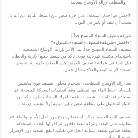
والمنظف لإزالة الأوساخ بفعالية.
الأفضل هو اختبار المنظف على جزء صغير من السجاد للتأكد من أنه لا
يسبب أي تلف أو تغير في اللون.
طريقة تنظيف السجاد المتسخ جداً |
“+افضل+طريقة+لتنظيف+السجاد+بالمنزل+”
لتنظيف السجاد المتسخ جداً، يبدأ الأمر بإزالة الأوساخ السطحية
باستخدام مكنسة كهربائية قوية. تأكد من شفط جميع الأتربة والحطام
قبل البدء في عملية التنظيف العميق. هذه الخطوة ضرورية لتحضير
السجاد لإزالة البقع والعلاج بشكل فعال.
بعد إزالة الأوساخ السطحية، استخدم محلول تنظيف قوي مخصص
للسجاد. اخلط الماء مع المنظف وفقاً لتعليمات الشركة المصنعة، ثم
استخدم فرشاة ذات شعيرات ناعمة لفرك السجاد بلطف. تأكد من
اختبار المحلول على منطقة صغيرة غير مرئية أولاً لتجنب أي تلف.
لتنظيف البقع العنيدة، يمكن استخدام مزيج من الخل الأبيض والماء. قم
بتطبيقه على البقع، واتركه لبضع دقائق، ثم افركها بلطف باستخدام
قطعة قماش نظيفة. يساعد الخل في تفكيك البقع الصعبة دون الإضرار
بنسيج السجاد.