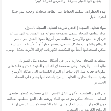
يتجمع فيها الغبار بسرعة أو تتعرض لحركة كبيرة.
بهذه الخطوات، يمكنك الحفاظ على نظافة سجادك وجعله يبدو جيدًا
لفترة أطول.
مواد تنظيف السجاد | افضل طريقة لتنظيف السجاد بالمنزل
مواد تنظيف السجاد تشمل مجموعة متنوعة من المنتجات التي تساعد
في إزالة البقع والأوساخ بفعالية. من أبرزها صودا الخبز التي تمتص
الروائح والشوائب بشكل طبيعي، وتعتبر خياراً آمناً للأسطح الحساسة.
يمكن استخدامها أيضاً مع المكنسة الكهربائية لإزالة الأتربة بشكل يومي.
منظفات السجاد التجارية تأتي في أشكال متعددة مثل السوائل
والبخاخات والرغوة، وهي مصممة لإزالة البقع العنيدة. تحتوي عادة على
مكونات فعالة مثل الإنزيمات أو المواد الكيميائية التي تفكك الأوساخ
وتعيد للسجاد مظهره النظيف. ينصح باستخدامها بحذر على السجاد
الحساس.
من المواد الطبيعية الأخرى الخل الأبيض، الذي يستخدم كمطهر طبيعي
لتنظيف السجاد. يمكن مزجه مع الماء ورشه على البقع لتنظيفها بفعالية
دون الإضرار بالنسيج. الخل مثالي للبقع الخفيفة كما يساعد في إزالة
الروائح الكريهة من السجاد.