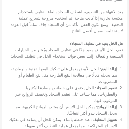
بعد الانتهاء من التنظيف، اشطف السجاد بالماء النظيف باستخدام
مكنسة بخارية إذا كانت متاحة. ثم استخدم مروحة لتسريع عملية
التجفيف ومنع تكون العفن. تأكد من أن السجاد جاف تماماً قبل العودة
لاستخدامه لضمان أفضل النتائج.
هل الخل يفيد في تنظيف السجاد؟
نعم، الخل الأبيض مفيد جدًا في تنظيف السجاد ويُعتبر من الخيارات
الطبيعية والفعالة. إليك بعض فوائد استخدام الخل في تنظيف السجاد:
إزالة البقع
: الخل الأبيض يعمل على تفكيك البقع الدهنية والرمادية،
مما يجعله فعالًا في معالجة البقع الطازجة مثل بقع الطعام أو
المشروبات.
تعقيم السجاد
: الخل يحتوي على خصائص مضادة للبكتيريا
والفطريات، مما يساعد على تعقيم السجاد وتخفيف الروائح غير
المرغوب فيها.
إزالة الروائح
: يمكن للخل الأبيض أن يمتص الروائح الكريهة، مما
يجعل السجاد يبدو أكثر انتعاشًا.
تسهيل التنظيف
: عند خلطه بالماء، يمكن للخل أن يساعد في تفكيك
الأوساخ المتراكمة، مما يجعل عملية التنظيف أكثر سهولة.