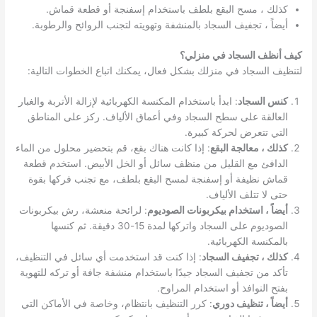
كذلك ، مسح البقع بلطف باستخدام إسفنجة أو قطعة قماش.
أيضاً ، تجفيف السجاد بالمنشفة وتهويته لتجنب الروائح والرطوبة.
كيف أنظف السجاد في منزلي؟
لتنظيف السجاد في منزلك بشكل فعال، يمكنك اتباع الخطوات التالية:
كنس السجاد
: ابدأ باستخدام المكنسة الكهربائية لإزالة الأتربة والغبار
العالقة على سطح السجاد وفي أعماق الألياف. ركز على المناطق
التي تتعرض لحركة كبيرة.
كذلك ، معالجة البقع
: إذا كانت هناك بقع، قم بتحضير محلول من الماء
الدافئ مع القليل من منظف سائل أو الخل الأبيض. استخدم قطعة
قماش نظيفة أو إسفنجة لمسح البقع بلطف، مع تجنب فركها بقوة
حتى لا تتلف الألياف.
أيضاً ، استخدام بيكربونات الصوديوم
: لرائحة منعشة، رش بيكربونات
الصوديوم على السجاد واتركها لمدة 15-30 دقيقة. ثم كنسها
بالمكنسة الكهربائية.
كذلك ، تجفيف السجاد
: إذا كنت قد استخدمت أي سائل في التنظيف،
تأكد من تجفيف السجاد جيدًا باستخدام منشفة جافة أو تركه للتهوية
بفتح النوافذ أو استخدام المراوح.
أيضاً ، تنظيف دوري
: كرر التنظيف بانتظام، وخاصة في الأماكن التي