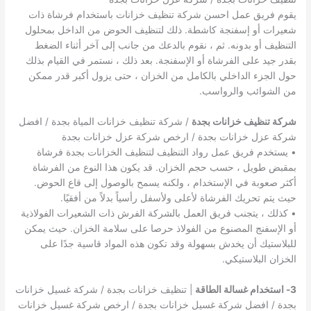
يقوم فريق عمل احسن شركة تنظيف خزانات باستخدام فرشاة ذات
شعيرات أو إسفنجة كاشطة. ذلك لتنظيف الحوض من الداخل بمحلول
التنظيف أو بدونه. ثم ، نقوم بالدعك من جانب إلى آخر أثناء الضغط
بقدر جيد على الفرشاة أو الإسفنجة. بعد ذلك ، نستمر في القيام بذلك
حول الجزء الداخلي بالكامل من الخزان ، حتى يزول أكبر قدر ممكن
من الشوائب والرواسب.
شركة تنظيف خزانات بجدة
/ شركة تنظيف خزانات المياة بجدة / افضل
شركة عزل خزانات بجدة / ارخص شركة عزل خزانات بجدة
• يستخدم فريق عمل رواد التنظيف لتنظيف الخزانات بجدة فرشاة
بمقبض طويل ، حسب حجم الخزان. قد يكون هذا النوع من الفرشاة
أكثر صعوبة في الإستخدام ، ولكنه يسمح بالوصول إلى قاع الحوض.
حيث يتم تحريك الفرشاة لأعلى ولأسفل رأسياً بدلاً من أفقيًا.
• كذلك ، يتجنب فريق العمل بالشركة الفرش ذات الشعيرات الفولاذية
أو الإسفنج المصنوع من الفولاذ حرصا على سلامة الخزان. حيث يمكن
للبلاستيك أن يخدش بسهولة وقد تكون هذه المواد قاسية جدًا على
الخزان البلاستيكي.
3- استخدام غسالة الطاقة
| تنظيف خزانات بجدة / شركة غسيل خزانات
بجدة / افضل شركة غسيل خزانات بجدة / ارخص شركة غسيل خزانات