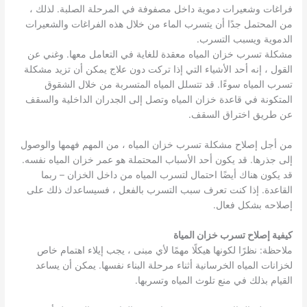
فراغات وشعيرات دموية داخل مصفوفة في المرحلة الصلبة. لذلك ،
من المحتمل جدًا أن يتسرب الماء من خلال هذه الفراغات والشعيرات
الدموية ويسبب التسرب.
مشكلة تسرب خزان المياه معقدة للغاية في التعامل معها. وغني عن
القول ، إنه أحد الأشياء التي إذا تركت دون علاج يمكن أن تزيد مشكلة
تسرب المياه سوءًا. قد تتسلل المياه المتسربة من خلال الشقوق
المتكونة في قاعدة خزان المياه وتصل إلى الجدران الداخلية والسقف
عن طريق اختراق السقف.
من أجل إصلاح مشكلة تسرب خزان المياه ، من المهم فهمها والوصول
إلى جذرها. قد يكون أحد الأسباب المحتملة هو عمر خزان المياه نفسه.
قد يكون هناك أيضًا احتمال لتسرب المياه من داخل الخزان – ربما
القاعدة. إذا كنت تعرف سبب التسرب بالفعل ، فسيساعدك ذلك على
إصلاحه بشكل فعال.
كيفية إصلاح تسرب خزان المياة
ملاحظة: نظرًا لكونها هيكلًا مهمًا لأي مبنى ، يجب إيلاء اهتمام خاص
لخزانات المياه الخرسانية أثناء مرحلة البناء نفسها. يمكن أن يساعد
القيام بذلك في منع تلوث المياه وتسربها.