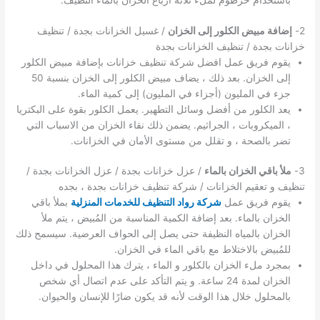
باستخدام خرطومً لملء ثلاثة أرباع الخزان بالماء النظيف.
2-
إضافة مبيض الكلور إلى الخزان
/ غسيل الخزانات بجدة / تنظيف
خزانات بجدة / تنظيف الخزانات بجدة
يقوم فريق عمل افضل شركة تنظيف خزانات بإضافة مبيض الكلور
إلى الخزان. بعد ذلك ، يضاف مبيض الكلور إلى الخزان بنسبة 50
جزء في المليون (أجزاء في المليون) إلى كمية الماء.
يعد الكلور من أفضل وسائل التطهير. يعمل الكلور بقوة على البكتريا
، الميكروبات ، الجراثيم. يضمن ذلك نقاء الخزان من الاسباب التي
تضر بالصحة ، و تقلل من مستوى الأمان في الخزانات.
3-
ملأ باقي الخزان بالماء
/ عزل خزانات بجدة / عزل الخزانات بجدة /
تنظيف و تعقيم الخزانات / شركة تنظيف خزانات بجدة ، بجده
يقوم فريق عمل
شركة رواد التنظيف للخدمات المنزلية
بملأ باقي
الخزان بالماء. بعد إضافة الكمية المناسبة من المُبيض ، يتم ملأ
الخزان بالمياه النظيفة حتى يصل إلى الحواف العرضية. سيسمح ذلك
للمُبيض بالاختلاط مع باقي الماء في الخزان.
بمجرد ملء الخزان بالكلور و الماء ، يترك هذا المحلول في داخل
الخزان لمدة 24 ساعة. و يتم التأكد على عدم اتصال أي شخص
بالمحلول خلال هذا الوقت لأنه قد يكون ضارًا للإنسان والحيوان.