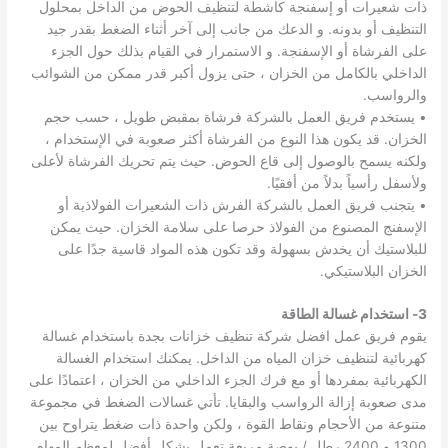
ذات شعيرات أو إسفنجة كاشطة لتنظيف الحوض من الداخل بمحلول
التنظيف أو بدونه. و الدعك من جانب إلى آخر أثناء الضغط بقدر جيد
على الفرشاة أو الإسفنجة. و الاستمرار في القيام بذلك حول الجزء
الداخلي بالكامل من الخزان ، حتى يزول أكبر قدر ممكن من الشوائب
والرواسب.
• يستخدم فريق العمل بالشركة فرشاة بمقبض طويل ، حسب حجم
الخزان. قد يكون هذا النوع من الفرشاة أكثر صعوبة في الإستخدام ،
ولكنه يسمح بالوصول إلى قاع الحوض. حيث يتم تحريك الفرشاة لأعلى
ولأسفل رأسياً بدلاً من أفقيًا.
• يتجنب فريق العمل بالشركة الفرش ذات الشعيرات الفولاذية أو
الإسفنج المصنوع من الفولاذ حرصا على سلامة الخزان. حيث يمكن
للبلاستيك أن يخدش بسهولة وقد تكون هذه المواد قاسية جدًا على
الخزان البلاستيكي.
3- استخدام غسالة الطاقة
يقوم فريق عمل افضل شركة تنظيف خزانات بجدة باستخدام غسالة
كهربائية لتنظيف خزان المياه من الداخل. يمكنك استخدام الغسالة
الكهربائية بمفردها أو مع فرك الجزء الداخلي من الخزان ، اعتمادًا على
مدى صعوبة إزالة الرواسب والبقايا. تأتي غسالات الضغط في مجموعة
متنوعة من الأحجام ونقاط القوة ، ولكن واحدة ذات ضغط يتراوح بين
1300 و 2400 رطل / بوصة مربعة تعمل بشكل أفضل لمعظم المهام