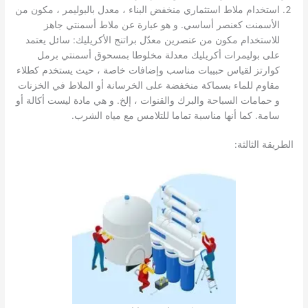
استخدام ملاط ​​استثماري منخفض البناء ، معدل بالبوليمر ، مكون من
الأسمنت كعنصر أساسي. و هو عبارة عن ملاط ​​أسمنتي جاهز
للاستخدام مكون من عنصرين معدّل براتنج الأكريليك: سائل يعتمد
على بوليمرات أكريليك معدلة مخلوطا بمسحوق أسمنتي برمل
كوارتز لقياس حبيبات مناسب وإضافات خاصة ، حيث يستخدم كطلاء
مقاوم للماء بسماكة منخفضة على الخرسانة أو الملاط في الخزنات
و حمامات السباحة والبرك والقنوات ، إلخ. و هي مادة ليست أكالة أو
سامة. كما أنها مناسبة تماما للتلامس مع مياه الشرب.
الطريقة الثالثة: