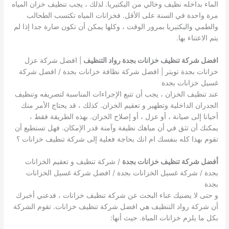
الماء بداخله نظيف وخالي من البكتيريا. لذلك ، يجب تنظيف خزان المياه
مرة واحدة في السنة على الأقل. فخزانات المياه تكتسب الطحالب
والطمي والبكتيريا بمرور الوقت ، وكلها يمكن أن تكون ضارة جدا إذا لم
يتم الاعتناء بها.
افضل شركة تنظيف خزانات بجدة رواد التنظيف
| افضل شركة عزل
خزانات بجدة تويتر | افضل شركة نظافة خزانات بجدة / افضل شركة
غسيل خزانات بجدة
عند تنظيف الخزان ، يجب أن تتبع الإجراءات المناسبة لتصريفه وتنظيف
الجدران الداخلية وتطهير و تعقيم الخزان. كذلك ، قد يحتاج الأمر منك
أحيانا إلى صيانة ، أو عزل ، أو إصلاح الخزان. بهذه الطريقة فقط ،
يمكنك أن تثق في أن مياهك نظيفة وآمنة قدر الإمكان. فهل تستطيع أن
تقوم بهذا كله بنفسك ام انك بحاجة فعلية إلى شركة تنظيف خزانات ؟
أفضل شركة تنظيف خزانات بجدة
/ شركة تنظيف و تعقيم الخزانات
بجدة / شركة غسيل الخزانات بجدة / افضل شركة غسيل الخزانات
بجدة
و حتى لا يضنيك عناء البحث عن شركة تنظيف خزانات ، فدعني أخبرك
أن شركة رواد التنظيف هي افضل شركة تنظيف خزانات. تقوم الشركة
بكل ما يلزم خزانات المياة. حيث أنها: