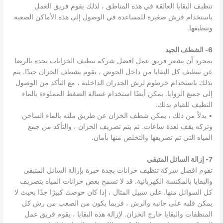
تنظيف البقايا العالقة في هذه المناطق ، لذلك يقوم فريق العمل
باستخدام فرش صغيرة للمساعدة في الوصول إلى هذه الأماكن الصعبة
وتنظيفها.
6- الشطف الجيد
بمجرد أن يشعر فريق عمل افضل شركة تنظيف الخزانات بجدة بالرضا
عن تنظيف كل البقايا من داخل الحوض ، يقوم بشطف الخزان جيدًا. يتم
بذلك باستخدام خرطوم لرش الجدران الداخلية ، مع التأكد من الوصول
إلى جميع الزوايا. يمكن أيضًا استخدام غسالة الضغط المملوءة بالماء
النظيف للقيام بذلك.
• بدلاً من ذلك ، يمكن شطف الخزان عن طريق ملئه بالماء الساخن
وتركه يقف لعدة ساعات. ثم يتم تصريف الخزان ، والتأكد من جمع
المياه التي تم تصريفها والتخلص منها بأمان.
7- إزالة السائل المتبقي
تقوم افضل شركة تنظيف خزانات بجدة خبرة بإزالة السائل المتبقي
والبقايا بالمكنسة الكهربائية. قد لا تسمح بعض خزانات المياه بتصريف
كل السوائل منها. على سبيل المثال ، إذا كان حوضك كبيرًا جدًا بحيث لا
يمكن قلبه على جانبه والرش ، فربما يكون من الصعب من رش كل
المنظفات والبقايا خارج الخزان. لإزالة هذه البقايا ، يقوم فريق عمل