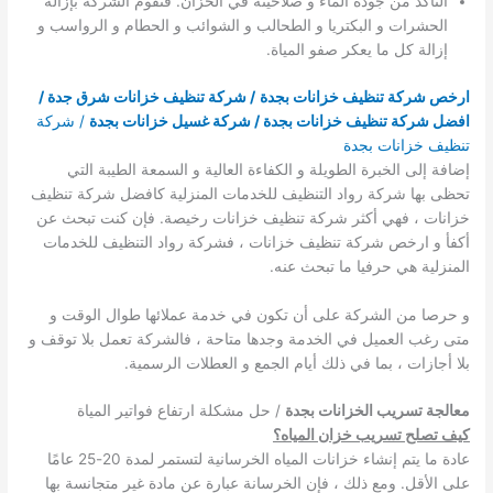
التاكد من جودة الماء و صلاحيته في الخزان. فتقوم الشركة بإزالة
الحشرات و البكتريا و الطحالب و الشوائب و الحطام و الرواسب و
إزالة كل ما يعكر صفو المياة.
ارخص شركة تنظيف خزانات بجدة
/ شركة تنظيف خزانات شرق جدة /
افضل شركة تنظيف خزانات بجدة / شركة غسيل خزانات بجدة
/ شركة
تنظيف خزانات بجدة
إضافة إلى الخبرة الطويلة و الكفاءة العالية و السمعة الطيبة التي
تحظى بها شركة رواد التنظيف للخدمات المنزلية كافضل شركة تنظيف
خزانات ، فهي أكثر شركة تنظيف خزانات رخيصة. فإن كنت تبحث عن
أكفأ و ارخص شركة تنظيف خزانات ، فشركة رواد التنظيف للخدمات
المنزلية هي حرفيا ما تبحث عنه.
و حرصا من الشركة على أن تكون في خدمة عملائها طوال الوقت و
متى رغب العميل في الخدمة وجدها متاحة ، فالشركة تعمل بلا توقف و
بلا أجازات ، بما في ذلك أيام الجمع و العطلات الرسمية.
معالجة تسريب الخزانات بجدة
/ حل مشكلة ارتفاع فواتير المياة
كيف تصلح تسريب خزان المياه؟
عادة ما يتم إنشاء خزانات المياه الخرسانية لتستمر لمدة 20-25 عامًا
على الأقل. ومع ذلك ، فإن الخرسانة عبارة عن مادة غير متجانسة بها