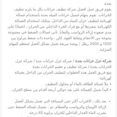
بجدة
يقوم فريق عمل افضل شركة تنظيف خزانات بكل ما يلزم تنظيف
الخزانات. نقوم بمهام غسيل خزانات المياه بجدة باستخدام غسالة
كهربائية لتنظيف خزان المياه من الداخل. يمكنك استخدام الغسالة
الكهربائية بمفردها أو مع فرك الجزء الداخلي من الخزان ، اعتمادًا على
مدى صعوبة إزالة الرواسب والبقايا. تأتي غسالات الضغط في مجموعة
متنوعة من الأحجام ونقاط القوة. لكن ، واحدة ذات ضغط يتراوح بين
1300 و 2400 رطل / بوصة مربعة تعمل بشكل أفضل لمعظم المهام
المنزلية.
شركة عزل خزانات بجدة
/ شركة عزل خزانات جدة / شركة عزل
الخزانات بجدة / شركة تنظيف و تعقيم الخزانات بجدة
يتبع فريق العمل هذه الخطوات لتنظيف الخزان من الداخل بغسالة
كهربائية:
• ملأ غسالة الطاقة بالماء أو محلول التنظيف.
• البدأ بحمل الغسالة على بعد حوالي أربعة أقدام من سطح الخزان.
بعد ذلك ، الاقتراب أكثر حتى المسافة التي تعمل بشكل أفضل
لإزالة الأوساخ والرواسب والحطام. ثم ، نمسك غسالة الضغط حتى
يضرب الماء الجدار الداخلي للخزان بزاوية 45 درجة.