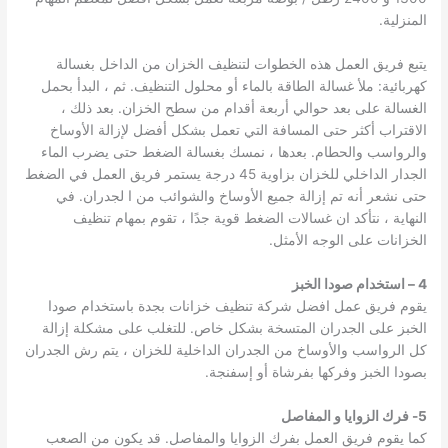
المنزلية.
يتبع فريق العمل هذه الخطوات لتنظيف الخزان من الداخل بغسالة
كهربائية: ملأ غسالة الطاقة بالماء أو محلول التنظيف. ثم ، البدأ بحمل
الغسالة على بعد حوالي أربعة أقدام من سطح الخزان. بعد ذلك ،
الاقتراب أكثر حتى المسافة التي تعمل بشكل أفضل لإزالة الأوساخ
والرواسب والحطام. بعدها ، نمسك بغسالة الضغط حتى يضرب الماء
الجدار الداخلي للخزان بزاوية 45 درجة يستمر فريق العمل في الضغط
حتى نشعر أنه تم إزالة جميع الأوساخ والشوائب من ا لجدران. في
النهاية ، نتأكد ان غسالات الضغط قوية جدًا ، تقوم بمهام تنظيف
الخزانات على الوجه الأمثل.
4 – استخدام صودا الخبز
يقوم فريق عمل افضل شركة تنظيف خزانات بجدة باستخدام صودا
الخبز على الجدران المتسخة بشكل خاص. للتغلب على مشكلة إزالة
كل الرواسب والأوساخ من الجدران الداخلية للخزان ، يتم رش الجدران
بصودا الخبز وفركها بفرشاة أو إسفنجة.
5- فرك الزوايا و المفاصل
كما يقوم فريق العمل بفرك الزوايا والمفاصل. قد يكون من الصعب