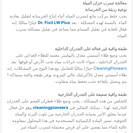
معالجة تسرب خزان المياة
نوعية رديئة من الخرسانة
يجب خلط مركب مانع لتسرب المياه أثناء إنتاج الخرسانة لتقليل نفاذية
الماء. بالنسبة لهذه المشكلة ، يعد
Dr. Fixit LW Plus
خيارًا مثاليًا. إنه
فعال للغاية في تقليل المسام مما يساعد في تقليل مشكلة تسرب
المياه.
طبقة واقية غير فعالة على الجدران الداخلية
يجب وضع طلاء أسمنتي معدل بالبوليمر معتمد للطلاء الغذائي على
الجدران الداخلية ، سواء كانت خزانات مياه تحت الأرض أو فوقها. يعد
CleaningPioneers
خيارًا مثاليًا للتعامل مع هذا النوع من المشكلات. إنه
طلاء أسمنتي معدل بالأكريليك عالي المرونة يوفر طبقة واقية بسماكة 1
مم ويعمل بكفاءة تحت ضغط مياه متفاوت.
طبقة واقية ضعيفة على الجدران الخارجية
للتخلص من هذه المشكلة ، يجب وضع طلاء قطران الفحم على الجدران
الخارجية. لهذا ، يمكنك التفكير في
cleaningpioneers
وهو حل فعال
عندما يتعلق الأمر بحماية الجدران الخارجية من تلوث التربة والمياه
الجوفية. تتميز المادة الكيميائية المستخدمة في هذا المحلول بمقاومة
عالية للماء مما يقضي على أي فرص محتملة لتسرب المياه عبر