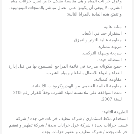
وعزل خزانات المياه و هي مناسبة بشكل خاص لعزل خزانات مياه
الشرب. لا ينبغي أن يكونوا على اتصال مباشر بالمنتجات البيتومينية.
و تتمتع هذه المادة بالمزايا التالية:
متانة عالية
استقرار جيد في الأبعاد.
مقاومة عالية للتوتر والتمزق.
مرونة ممتازة.
سريعة وسهلة التركيب.
استطالة جيدة.
جميع مكوناته مدرجة في قائمة المراجع المسموح بها من قبل إدارة
الغذاء والدواء للاتصال بالطعام ومياه الشرب.
مقاومة كيميائية.
مقاومة الغالبية العظمى من الهيدروكربونات الأليفاتية.
تمت الموافقة على ملامسته لمياه الشرب وفقاً للقرار رقم 2115
لسنة 2007.
الطريقة الثانية:
استخدام ملاط ​​استثماري / شركة تنظيف خزانات في جدة / شركة
غسيل خزانات بجدة / شركة عزل خزانات بجدة / شركة تطهير و تعقيم
خزانات بجدة / شركة تنظيف و تعقيم خزانات بجدة