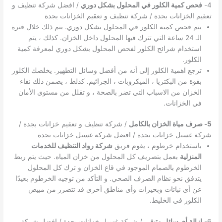
4-
فحص كمية الكلور في المحلول بشكل دوري
/ افضل شركة تنظيف و
تعقيم الخزانات بجدة / شركة تنظيف و تعقيم الخزانات بجدة
يتم فحص كمية الكلور في المحلول بشكل دوري. يتم ذلك خلال فترة
الـ 24 ساعة التي تترك فيها المحلول داخل الخزان. كذلك ، يتم
استخدام شرائح الكلور لفحص المحلول بشكل دوري لمعرفة كمية
الكلور.
ترجع اهمية الكلور إلى أنه من أفضل وسائل التطهير. يخلصك الكلور
بقوة من البكتريا ، الميكروبات ، الجراثيم. كذلط ، يضمن ذلك نقاء
الخزان من الاسباب التي تضر بالصحة ، و تقلل من مستوى الأمان
في الخزانات.
5- صرف مياة الخزان بالكامل
/ شركة تنظيف و تعقيم خزانات بجدة /
شركة غسيل خزانات بجدة / افضل شركة غسيل خزانات بجدة
باستخدام خرطوم ، يقوم فريق
شركة رواد التنظيف للخدمات
المنزلية
بعمل بتصريف كل المحلول من خزان المياه. حيث يتم ربط
الخرطوم بالصمام الموجود في قاع الخزان و ترك كل المحلول
يتدفق نحو نظام الصرف الصحي. و التأكد من توجيه الخرطوم بعيدًا
عن أي نباتات وبحيرات وأي مناطق أخرى قد تتضرر من مبيض
الكلور في الخليط.
6-
إزالة أي سائل متبقي
/ شركة غسيل خزانات بجدة / افضل شركة