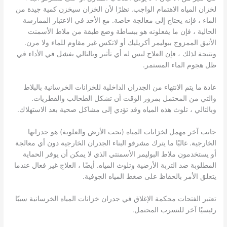
لخزان المياه الاهتمام الواجب. نظرًا لأن الخزان سيخزن كمية جيدة من
الماء ، فإنه يحتاج إلى معالجة خاصة. مع الأخذ في الاعتبار الممارسة
الحالية ، فإن ما يفعلونه هو ببساطة وضع طبقة من ملاط ​​الأسمنت
الأنيق الممزوج ببوليمر أكريليك أو لاتكس غير مقاوم للماء ولا مرن.
ونتيجة لذلك ، فإن العلاج ليس له أي تأثير وبالتالي يفشل في الأداء في
ظل هجوم الماء المستمر.
عادة ما يتم الانتهاء من الجدران الداخلية للخزانات الخرسانية بالبلاط
والتي من المحتمل بمرور الوقت أن تشكل الطحالب والفطريات.
وبالتالي ، تلوث هذه المياه وقد تؤدي إلى مشاكل صحية بعد الاستهلاك.
جانب آخر مهمل لخزانات المياه (تحت الأرض والعلوية) هو جدرانها
الخارجية. غالبًا ما يترك مشرفو البناء الجدران الخارجية دون أي معالجة
أو يستخدمون ملاط ​​البوليمر الأسمنتي الذي لا يمكن أن يوفر الحماية
المطلوبة ضد التربة الأرضية وتلوث المياه. أيضًا ، العلاج غير فعال عندما
يتعلق الأمر بالحفاظ على ضغط المياه الجوفية.
تعتبر الفتحات محكمة الإغلاق في جدران خزانات المياه الخرسانية سببًا
رئيسيًا آخر للتسرب المحتمل.