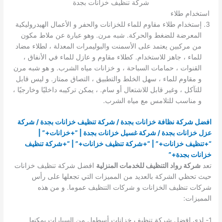
شركة تنظيف خزانات بجدة
استخدام طلاء
إستخدام طلاء مقاوم للماء للخزانات والحفر و الأعمال الهيدروليكية
المعرضة للضغط والحركة. شبه مرن. وهو عبارة عن ملاط ​​مكون
من مركبين يعتمد على الأسمنت والبوليمرات المعدلة ، لطلاء مضاد
للماء ، جاهز للاستخدام. كطلاء مقاوم و عازل للماء في الأنفاق ،
القنوات ، حمامات السباحة ، و خزانات مياه الشرب. و هو شبه مرن
و مقاوم للماء ، سهل الخلط والتطبيق ، التصاق ممتاز. و ليس قابل
للتآكل ، وغير قابل للاشتعال أو سام. ، يمكن تركيبه داخليًا وخارجيًا ،
و مناسب للتلامس مع مياه الشرب.
افضل شركة نظافة خزانات بجدة / شركة تنظيف خزانات بجدة / شركة
عزل خزانات بجدة / شركة غسيل خزانات بجدة
| “+خزانات+” |
“+تنظيف خزانات+” | “+شركة تنظيف خزانات+” | “+شركة تنظيف
خزانات بجدة+”
تعد
شركة رواد التنظيف للخدمات المنزلية
افضل شركة تنظيف خزانات
حيث تحظي الشركة بالعديد من المميزات التي تجعلها على رأس
شركات تنظيف الخزانات و شركات التنظيف عموما. و من هذه
المميزات:
1- لدى افضل شركة تنظيف خزانات أسطول من السيارات يمكنها