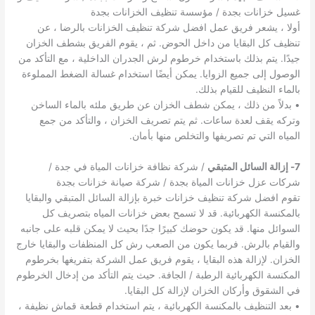
غسيل خزانات بجدة / مؤسسة تنظيف الخزانات بجدة
أولا ، يشعر فريق عمل افضل شركة تنظيف الخزانات بالرضا ، عن
تنظيف كل البقايا من داخل الحوض. ثم ، يقوم الفريق بشطف الخزان
جيدًا. يتم بذلك باستخدام خرطوم لرش الجدران الداخلية ، مع التأكد من
الوصول إلى جميع الزوايا. يمكن أيضًا استخدام غسالة الضغط المملوءة
بالماء النظيف للقيام بذلك.
• بدلاً من ذلك ، يمكن شطف الخزان عن طريق ملئه بالماء الساخن
وتركه يقف لعدة ساعات. ثم يتم تصريف الخزان ، والتأكد من جمع
المياه التي تم تصريفها والتخلص منها بأمان.
7- إزالة السائل المتبقي
/ شركة نظافة خزانات المياة في جدة /
شركات عزل خزانات المياة بجدة / شركة صيانة خزانات بجدة
تقوم افضل شركة تنظيف خزانات خبرة بإزالة السائل المتبقي والبقايا
بالمكنسة الكهربائية. قد لا تسمح بعض خزانات المياه بتصريف كل
السوائل منها. قد يكون حوضك كبيرًا جدًا بحيث لا يمكن قلبه على جانبه
والقيام بالرش. فربما يكون من الصعب رش كل المنظفات والبقايا خارج
الخزان. لإزالة هذه البقايا ، يقوم فريق عمل الشركة بتفريغها بخرطوم
المكنسة الكهربائية الرطبة / الجافة. حيث يتم التأكد من إدخال الخرطوم
في الشقوق وأركان الخزان لإزالة كل البقايا.
• بعد التنظيف بالمكنسة الكهربائية ، يتم استخدام قطعة قماش نظيفة ،