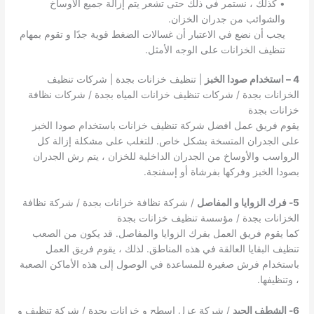
• كذلك ، نستمر في ذلك حتى تشعر يتم إزالة جميع الأوساخ
والشوائب من جدران الخزان.
يجب أن نضع في الاعتبار أن غسالات الضغط قوية جدًا و تقوم بمهام
تنظيف الخزانات على الوجه الأمثل.
4 – استخدام صودا الخبز
| تنظيف خزانات بجدة | شركات تنظيف
الخزانات بجدة / شركات تنظيف خزانات المياه بجدة / شركات نظافة
خزانات بجدة
يقوم فريق عمل افضل شركة تنظيف خزانات باستخدام صودا الخبز
على الجدران المتسخة بشكل خاص. للتغلب على مشكلة إزالة كل
الرواسب والأوساخ من الجدران الداخلية للخزان ، يتم رش الجدران
بصودا الخبز وفركها بفرشاة أو إسفنجة.
5- فرك الزوايا و المفاصل
/ شركة نظافة خزانات بجدة / شركة نظافة
الخزانات بجدة / مؤسسة تنظيف خزانات بجدة
كما يقوم فريق العمل بفرك الزوايا والمفاصل. قد يكون من الصعب
تنظيف البقايا العالقة في هذه المناطق. لذلك ، يقوم فريق العمل
باستخدام فرش صغيرة للمساعدة في الوصول إلى هذه الأماكن الصعبة
، وتنظيفها.
6- الشطف الجيد
/ شركة عزل اسطح و خزانات بجدة / شركة تنظيف و