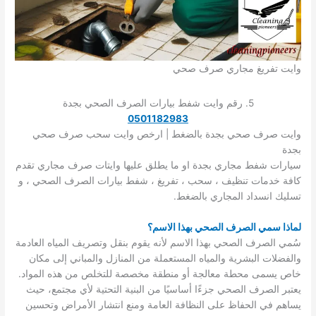
وايت تفريغ مجاري صرف صحي
5. رقم وايت شفط بيارات الصرف الصحي بجدة
0501182983
وايت صرف صحي بجدة بالضغط | ارخص وايت سحب صرف صحي
بجدة
سيارات شفط مجاري بجدة او ما يطلق عليها وايتات صرف مجاري تقدم
كافة خدمات تنظيف ، سحب ، تفريغ ، شفط بيارات الصرف الصحي ، و
تسليك انسداد المجاري بالضغط.
لماذا سمي الصرف الصحي بهذا الاسم؟
سُمي الصرف الصحي بهذا الاسم لأنه يقوم بنقل وتصريف المياه العادمة
والفضلات البشرية والمياه المستعملة من المنازل والمباني إلى مكان
خاص يسمى محطة معالجة أو منطقة مخصصة للتخلص من هذه المواد.
يعتبر الصرف الصحي جزءًا أساسيًا من البنية التحتية لأي مجتمع، حيث
يساهم في الحفاظ على النظافة العامة ومنع انتشار الأمراض وتحسين