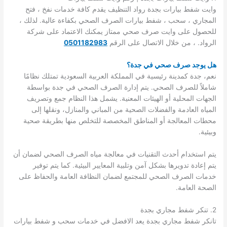
وايت شفط بيارات بجدة رواد التنظيف يقدم كافة خدمات نفخ ، فتح
المجاري ، سحب ، شفط بيارات الصرف الصحي بكفاءة عالية. لذلك ،
للحصول على وايت صرف صحي ممتاز يمكنك الاعتماد على شركة
الرواد. ، من خلال الاتصال على الرقم
0501182983
هل يوجد صرف صحي في جدة؟
نعم، جدة كمدينة رئيسية في المملكة العربية السعودية تمتلك نظامًا
شاملاً للصرف الصحي. يتم إدارة الصرف الصحي في جدة بواسطة
الجهات المحلية أو الهيئات المعنية. يشمل هذا النظام جمع وتصريف
المياه العادمة والفضلات الصحية من المباني والمنازل، ونقلها إلى
محطات المعالجة أو المناطق المخصصة للتخلص منها بطريقة صحية
وبيئية.
يتم استخدام أحدث التقنيات في معالجة مياه الصرف الصحي لضمان أن
يتم إعادة تدويرها بشكل آمن وتلبية المعايير البيئية. كما يتم توفير
خدمات الصرف الصحي للمجتمع لضمان النظافة العامة والحفاظ على
الصحة العامة.
2. تنكر شفط مجاري بجدة
تانكر شفط مجاري بجدة يعد الافضل في خدمات سحب و شفط بيارات