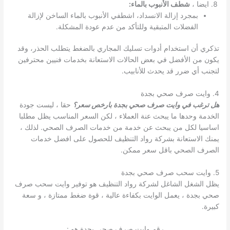
ايضا ،
شطف الأنبوب بالماء:
بمجرد إزالة الانسداد، اشطفي الأنبوب بالماء الساخن لإزالة
الفضلات المتبقية وللتأكد من عدم عودة المشكلة.
تذكري أن استخدام أدوات تسليك المجاري بالضغط يتطلب الحذر، وقد
يكون من الأفضل في بعض الحالات الاستعانة بخدمات فنيين محترفين
لتجنب أي ضرر قد يحدث للأنابيب.
4. وايت صرف صحي بجدة
هل ترغب في وايت صرف صحي بجدة بارخص سعر؟
حقا ، ليست جودة
الخدمة وحدها ما يبحث عنة العملاء ، لكن السعر المناسب يظل مطلبا
اساسيا لكل من يبحث عن خدمة من خدمات الصرف الصحي. لذلك ،
يمنك الاستعانة بشركة رواد التنظيف للحصول على افضل خدمات
الصرف الصحي باقل سعر ممكن.
5. وايت سحب صرف صحي بجدة
يظل الشغل الشاغل لشركة رواد التنظيف هو توفير وايت سحب صرف
صحي بجدة ، يعمل الوايت بكفاءة عالية ، قوة ضغط ممتازة ، و سعة
كبيرة.
رقم وايت صرف صحي بجدة هو :