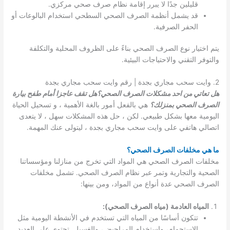
قليلين جدًا لا يبرر إقامة نظام صرف صحي مركزي.
قد يشمل أنظمة الصرف الصحي السطحي استخدام البالوعات أو
الحفر الصرفية.
يتم اختيار نوع الصرف الصحي بناءً على الظروف المحلية والتكلفة
والتوفر التقني والاحتياجات البيئية.
2. وايت سحب مجاري بجدة | رقم وايت سحب مجاري بجدة
هل تعاتي من احد مشكلات الصرف الصحي؟هل تقف عاجزا أمام طفح بيارة
الصرف الصحي بمنزلك؟
هي بالفعل أمور بالغة الأهمية ، و تسحيل الحياة
اليومية معها بشكل طبيعي. لكن ، حل هذه المشكلات سهل ، لا يتعدى
اتصالي هاتفي على وايت سحب مجاري بجدة ، ليتولى عنك المهمة.
ما هي مخلفات الصرف الصحي؟
مخلفات الصرف الصحي هي المواد التي تخرج من منازلنا ومؤسساتنا
الصحية والتجارية وتمر عبر نظام الصرف الصحي. تشمل مخلفات
الصرف الصحي عدة أنواع من المواد، ومن بينها:
المياه العادمة (مياه الصرف الصحي):
تتكون أساسًا من المياه التي تستخدم في الأنشطة اليومية مثل
الاستحمام، واستخدام المراحيض، والغسيل. تحتوي على العديد