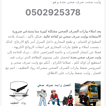
وايت سحب صرف صحي بجدة و هو :
0502925378
يعد امتلاء بيارات الصرف الصحي مشكلة كبيرة مما يستدعي ضرورة
الاستعانة بوايت صرف صحي ذو كفاءة عالية.
فبكل تأكيد ، انسداد بلاعة
المطبخ او الحمام ، و طفح المجاري داخل المنزل أمر بالغ الازعاج. كذلك
، يتسبب امتلاء و طفح بيارات المجاري في انبعاث الروائح الكريهة ،
فضلا عن انتشار الحشرات و خاصة الصراصير. لذلك ، تزداد الحاجة إلى
وايت صرف صحي بجدة
لتحصل على مستوى النظافة الذي ترغب فيه.
استطيع أن اؤكد لكم ، عملائنا الكرام ، أنكم مع وايت صرف صحي و
كمبروسر شفط بيارات الصرف الصحي منشركة رواد التنظيف ، انتم مع
افضل
, وايت شفط بيارات على الاطلاق.