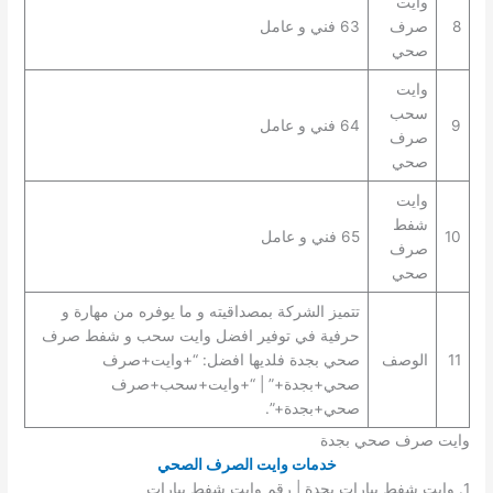
وايت
8
صرف
63 فني و عامل
صحي
وايت
سحب
9
64 فني و عامل
صرف
صحي
وايت
شفط
10
65 فني و عامل
صرف
صحي
تتميز الشركة بمصداقيته و ما يوفره من مهارة و
حرفية في توفير افضل وايت سحب و شفط صرف
11
الوصف
صحي بجدة فلديها افضل: “+وايت+صرف
صحي+بجدة+” | “+وايت+سحب+صرف
صحي+بجدة+”.
وايت صرف صحي بجدة
خدمات وايت الصرف الصحي
1. وايت شفط بيارات بجدة | رقم وايت شفط بيارات