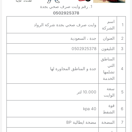
1. رقم وايت صرف صحي بجدة
0502925378
اسم
1
وايت صرف صحي بجدة شركة الرواد
الشركة
2
العنوان
جدة ، السعودية
3
التليفون
0502925378
المناطق
التي
4
جدة و المناطق المجاورة لها
تشلمها
الخدمة
سعة
5
10.000 لتر
الوايت
قوة
40 kpa
6
الشفط
7
المضخة
مضخة ايطالية BP