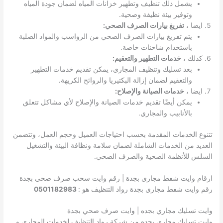
يشمل ذلك تنظيف وتطهير خزانات المياه لضمان جودة المياه
وتوفير بيئة نظيفة وصحية.
ايضا ،
تفريغ بيارات الصرف الصحي:
يتم تفريغ بيارات الصرف الصحي من الرواسب والمواد الصلبة
باستخدام شاحنات خاصة.
كذلك ،
خدمات التطهير والتعقيم:
بعد تسليك وتنظيف المجاري، يمكن تقديم خدمات التطهير
والتعقيم لضمان إزالة البكتيريا والروائح الكريهة.
ايضا ،
خدمات الصيانة والإصلاح:
يمكن أيضًا تقديم خدمات الصيانة والإصلاح لأي مشاكل تتعلق
بالأنابيب والمجاري.
تتنوع الخدمات المقدمة بحسب احتياجات العميل وحجم العمل، وتتضمن
العديد من الخدمات الشاملة لضمان سلامة ونظافة البيئة والتشغيل
السلس للأنظمة الصحية والصرف الصحي.
ارقام وايت شفط مجاري بجدة | رقم وايت سحب صرف صحي بجدة
رقم وايت شفط مجاري بجدة رواد التنظيف هو :
0501182983
وايت تسليك مجاري بجده | وايت صرف صحي بجدة
وايت تسليك مجاري بجده من شركة رواد التنظيف لخدمات المجاري و