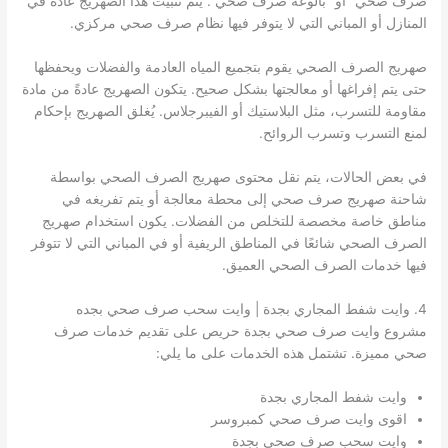
صرف صحي” أو “بالوعة صرف صحي”. يتم تثبيت هذا الصهريج عادةً في
المنازل أو المباني التي لا يتوفر فيها نظام صرف صحي مركزي.
صهريج الصرف الصحي يقوم بتجميع المياه العادمة والفضلات ويحفظها
حتى يتم إفراغها أو معالجتها بشكل صحيح. يتكون الصهريج عادةً من مادة
مقاومة للتسرب، مثل البلاستيك أو الفيبرجلاس. يُغلق الصهريج بإحكام
لمنع التسرب وتسرب الروائح.
في بعض الحالات، يتم نقل محتوى صهريج الصرف الصحي بواسطة
شاحنة صهريج صرف صحي إلى محطة معالجة أو يتم تفريغه في
مناطق خاصة مخصصة للتخلص من الفضلات. يكون استخدام صهريج
الصرف الصحي شائعًا في المناطق الريفية أو في المباني التي لا تتوفر
فيها خدمات الصرف الصحي العميق.
4. وايت شفط المجاري بجدة | وايت سحب صرف صحي بجده
مشروع وايت صرف صحي بجدة حريص على تقديم خدمات صرف
صحي مميزة. تشتمل هذه الخدمات على ما يلي:
وايت شفط المجاري بجدة
اقوى وايت صرف صحي كمبروسر
وايت سحب صرف صحي بجدة