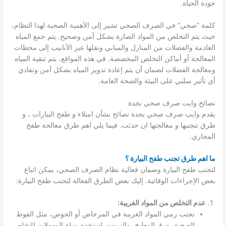
جودة الحياة.
كلمة “صحي” في الصرف الصحي تشير إلى الأهمية الصحية لهذا النظام،
حيث يتم التخلص من المواد الضارة بشكل آمن وصحيح. يتم جمع المياه
العادمة والفضلات من المنازل والمباني ونقلها عبر الأنابيب إلى محطات
المعالجة أو أماكن التخلص المخصصة. في هذه المواقع، يتم تنقية المياه
ومعالجة الفضلات لضمان أن يتم إعادة تدوير المياه بشكل آمن وتفادي
أي تأثير سلبي على البيئة والصحة العامة.
نصائح وايت صرف صحي بجدة
يقدم وايب صرف صحي بجدة نصائح بشأن امتلاء و طفح البيارات ، و
طرق تنجنبها و معالجتها ان حدثت. فيما يلي اهم طرق معالجة طفح
المجاري.
ما اهم طرق تجنب طفح البيارة ؟
لتجنب طفح البيارة وضمان فعالية نظام الصرف الصحي، يمكن اتباع
بعض الإجراءات الوقائية. إليك بعض الطرق الفعالة لتجنب طفح البيارة:
عدم التخلص من المواد الغريبة:
تجنب رمي المواد الغريبة في المرحاض أو الحوض، مثل الفوط
الصحية، ورق المطبخ، والزيوت. استخدم سلة المهملات للتخلص