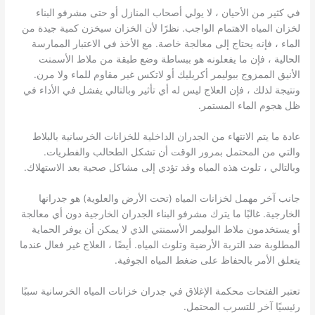
في كثير من الأحيان ، لا يولي أصحاب المنازل أو حتى مشرفو البناء
لخزان المياه الاهتمام الواجب. نظرًا لأن الخزان سيخزن كمية جيدة من
الماء ، فإنه يحتاج إلى معالجة خاصة. مع الأخذ في الاعتبار الممارسة
الحالية ، فإن ما يفعلونه هو ببساطة وضع طبقة من ملاط ​​الأسمنت
الأنيق الممزوج ببوليمر أكريليك أو لاتكس غير مقاوم للماء ولا مرن.
ونتيجة لذلك ، فإن العلاج ليس له أي تأثير وبالتالي يفشل في الأداء في
ظل هجوم الماء المستمر.
عادة ما يتم الانتهاء من الجدران الداخلية للخزانات الخرسانية بالبلاط
والتي من المحتمل بمرور الوقت أن تشكل الطحالب والفطريات.
وبالتالي ، تلوث هذه المياه وقد تؤدي إلى مشاكل صحية بعد الاستهلاك.
جانب آخر مهمل لخزانات المياه (تحت الأرض والعلوية) هو جدرانها
الخارجية. غالبًا ما يترك مشرفو البناء الجدران الخارجية دون أي معالجة
أو يستخدمون ملاط ​​البوليمر الأسمنتي الذي لا يمكن أن يوفر الحماية
المطلوبة ضد التربة الأرضية وتلوث المياه. أيضًا ، العلاج غير فعال عندما
يتعلق الأمر بالحفاظ على ضغط المياه الجوفية.
تعتبر الفتحات محكمة الإغلاق في جدران خزانات المياه الخرسانية سببًا
رئيسيًا آخر للتسرب المحتمل.