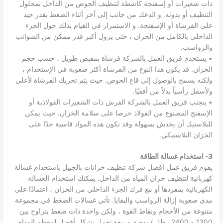
ذات شعيرات أو إسفنجة كاشطة لتنظيف الحوض من الداخل بمحلول
التنظيف أو بدونه. و الدعك من جانب إلى آخر أثناء الضغط بقدر جيد
على الفرشاة أو الإسفنجة. و الاستمرار في القيام بذلك حول الجزء
الداخلي بالكامل من الخزان ، حتى يزول أكبر قدر ممكن من الشوائب
والرواسب.
• يستخدم فريق العمل بالشركة فرشاة بمقبض طويل ، حسب حجم
الخزان. قد يكون هذا النوع من الفرشاة أكثر صعوبة في الإستخدام ،
ولكنه يسمح بالوصول إلى قاع الحوض. حيث يتم تحريك الفرشاة لأعلى
ولأسفل رأسياً بدلاً من أفقيًا.
• يتجنب فريق العمل بالشركة الفرش ذات الشعيرات الفولاذية أو
الإسفنج المصنوع من الفولاذ حرصا على سلامة الخزان. حيث يمكن
للبلاستيك أن يخدش بسهولة وقد تكون هذه المواد قاسية جدًا على
الخزان البلاستيكي.
3- استخدام غسالة الطاقة
يقوم فريق عمل افضل شركة تنظيف خزانات بالجبيل باستخدام غسالة
كهربائية لتنظيف خزان المياه من الداخل. يمكنك استخدام الغسالة
الكهربائية بمفردها أو مع فرك الجزء الداخلي من الخزان ، اعتمادًا على
مدى صعوبة إزالة الرواسب والبقايا. تأتي غسالات الضغط في مجموعة
متنوعة من الأحجام ونقاط القوة ، ولكن واحدة ذات ضغط يتراوح بين
1300 و 2400 رطل / بوصة مربعة تعمل بشكل أفضل لمعظم المهام