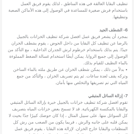
تنظيف البقايا العالقة في هذه المناطق ، لذلك يقوم فريق العمل
باستخدام فرش صغيرة للمساعدة في الوصول إلى هذه الأماكن الصعبة
وتنظيفها.
6- الشطف الجيد
بمجرد أن يشعر فريق عمل افضل شركة تنظيف الخزانات بالجبيل
بالرضا عن تنظيف كل البقايا من داخل الحوض ، يقوم بشطف الخزان
جيدًا. يتم بذلك باستخدام خرطوم لرش الجدران الداخلية ، مع التأكد من
الوصول إلى جميع الزوايا. يمكن أيضًا استخدام غسالة الضغط المملوءة
بالماء النظيف للقيام بذلك.
• بدلاً من ذلك ، يمكن شطف الخزان عن طريق ملئه بالماء الساخن
وتركه يقف لعدة ساعات. ثم يتم تصريف الخزان ، والتأكد من جمع
المياه التي تم تصريفها والتخلص منها بأمان.
7- إزالة السائل المتبقي
تقوم افضل شركة تنظيف خزانات بالجبيل خبرة بإزالة السائل المتبقي
والبقايا بالمكنسة الكهربائية. قد لا تسمح بعض خزانات المياه بتصريف
كل السوائل منها. على سبيل المثال ، إذا كان حوضك كبيرًا جدًا بحيث لا
يمكن قلبه على جانبه والرش ، فربما يكون من الصعب من رش كل
المنظفات والبقايا خارج الخزان. لإزالة هذه البقايا ، يقوم فريق عمل