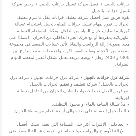
خزانات بالجبيل / افضل شركة غسيل خزانات بالجبيل / ارخص شركة
غسيل خزانات بالجبيل
يقوم فريق عمل افضل شركة تنظيف خزانات بكل ما يلزم تنظيف
الخزانات. نقوم بمهام غسيل خزانات المياه بالجبيل باستخدام غسالة
كهربائية لتنظيف خزان المياه من الداخل. يمكنك استخدام الغسالة
الكهربائية بمفردها أو مع فرك الجزء الداخلي من الخزان ، اعتمادًا على
مدى صعوبة إزالة الرواسب والبقايا. تأتي غسالات الضغط في مجموعة
متنوعة من الأحجام ونقاط القوة. لكن ، واحدة ذات ضغط يتراوح بين
1300 و 2400 رطل / بوصة مربعة تعمل بشكل أفضل لمعظم المهام
المنزلية.
شركة عزل خزانات بالجبيل
/ شركة عزل خزانات الجبيل / شركة عزل
الخزانات بالجبيل / شركة تنظيف و تعقيم الخزانات بالجبيل
يتبع فريق العمل هذه الخطوات لتنظيف الخزان من الداخل بغسالة
كهربائية:
• ملأ غسالة الطاقة بالماء أو محلول التنظيف.
• البدأ بحمل الغسالة على بعد حوالي أربعة أقدام من سطح الخزان.
بعد ذلك ، الاقتراب أكثر حتى المسافة التي تعمل بشكل أفضل
لإزالة الأوساخ والرواسب والحطام. ثم ، نمسك غسالة الضغط حتى