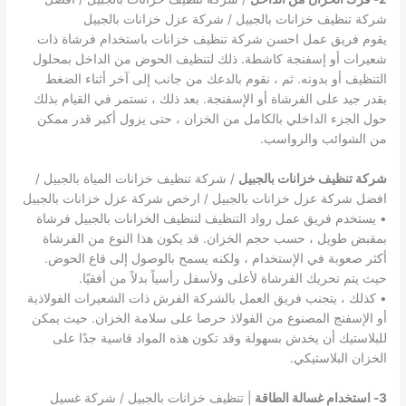
شركة تنظيف خزانات بالجبيل / شركة عزل خزانات بالجبيل
يقوم فريق عمل احسن شركة تنظيف خزانات باستخدام فرشاة ذات
شعيرات أو إسفنجة كاشطة. ذلك لتنظيف الحوض من الداخل بمحلول
التنظيف أو بدونه. ثم ، نقوم بالدعك من جانب إلى آخر أثناء الضغط
بقدر جيد على الفرشاة أو الإسفنجة. بعد ذلك ، نستمر في القيام بذلك
حول الجزء الداخلي بالكامل من الخزان ، حتى يزول أكبر قدر ممكن
من الشوائب والرواسب.
شركة تنظيف خزانات بالجبيل
/ شركة تنظيف خزانات المياة بالجبيل /
افضل شركة عزل خزانات بالجبيل / ارخص شركة عزل خزانات بالجبيل
• يستخدم فريق عمل رواد التنظيف لتنظيف الخزانات بالجبيل فرشاة
بمقبض طويل ، حسب حجم الخزان. قد يكون هذا النوع من الفرشاة
أكثر صعوبة في الإستخدام ، ولكنه يسمح بالوصول إلى قاع الحوض.
حيث يتم تحريك الفرشاة لأعلى ولأسفل رأسياً بدلاً من أفقيًا.
• كذلك ، يتجنب فريق العمل بالشركة الفرش ذات الشعيرات الفولاذية
أو الإسفنج المصنوع من الفولاذ حرصا على سلامة الخزان. حيث يمكن
للبلاستيك أن يخدش بسهولة وقد تكون هذه المواد قاسية جدًا على
الخزان البلاستيكي.
3- استخدام غسالة الطاقة
| تنظيف خزانات بالجبيل / شركة غسيل