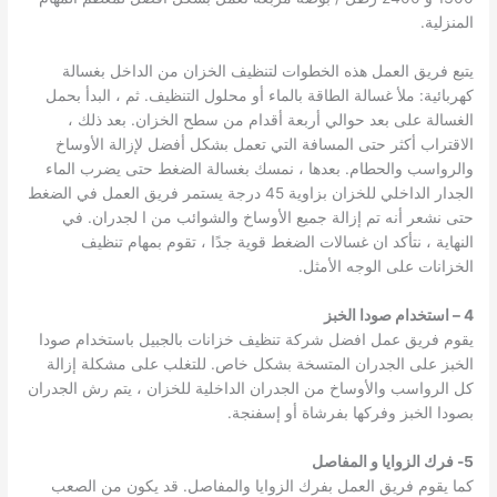
المنزلية.
يتبع فريق العمل هذه الخطوات لتنظيف الخزان من الداخل بغسالة
كهربائية: ملأ غسالة الطاقة بالماء أو محلول التنظيف. ثم ، البدأ بحمل
الغسالة على بعد حوالي أربعة أقدام من سطح الخزان. بعد ذلك ،
الاقتراب أكثر حتى المسافة التي تعمل بشكل أفضل لإزالة الأوساخ
والرواسب والحطام. بعدها ، نمسك بغسالة الضغط حتى يضرب الماء
الجدار الداخلي للخزان بزاوية 45 درجة يستمر فريق العمل في الضغط
حتى نشعر أنه تم إزالة جميع الأوساخ والشوائب من ا لجدران. في
النهاية ، نتأكد ان غسالات الضغط قوية جدًا ، تقوم بمهام تنظيف
الخزانات على الوجه الأمثل.
4 – استخدام صودا الخبز
يقوم فريق عمل افضل شركة تنظيف خزانات بالجبيل باستخدام صودا
الخبز على الجدران المتسخة بشكل خاص. للتغلب على مشكلة إزالة
كل الرواسب والأوساخ من الجدران الداخلية للخزان ، يتم رش الجدران
بصودا الخبز وفركها بفرشاة أو إسفنجة.
5- فرك الزوايا و المفاصل
كما يقوم فريق العمل بفرك الزوايا والمفاصل. قد يكون من الصعب