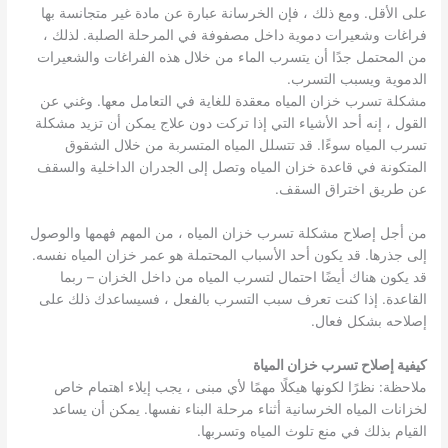
على الأقل. ومع ذلك ، فإن الخرسانة عبارة عن مادة غير متجانسة بها
فراغات وشعيرات دموية داخل مصفوفة في المرحلة الصلبة. لذلك ،
من المحتمل جدًا أن يتسرب الماء من خلال هذه الفراغات والشعيرات
الدموية ويسبب التسرب.
مشكلة تسرب خزان المياه معقدة للغاية في التعامل معها. وغني عن
القول ، إنه أحد الأشياء التي إذا تركت دون علاج يمكن أن تزيد مشكلة
تسرب المياه سوءًا. قد تتسلل المياه المتسربة من خلال الشقوق
المتكونة في قاعدة خزان المياه وتصل إلى الجدران الداخلية والسقف
عن طريق اختراق السقف.
من أجل إصلاح مشكلة تسرب خزان المياه ، من المهم فهمها والوصول
إلى جذرها. قد يكون أحد الأسباب المحتملة هو عمر خزان المياه نفسه.
قد يكون هناك أيضًا احتمال لتسرب المياه من داخل الخزان – ربما
القاعدة. إذا كنت تعرف سبب التسرب بالفعل ، فسيساعدك ذلك على
إصلاحه بشكل فعال.
كيفية إصلاح تسرب خزان المياة
ملاحظة: نظرًا لكونها هيكلًا مهمًا لأي مبنى ، يجب إيلاء اهتمام خاص
لخزانات المياه الخرسانية أثناء مرحلة البناء نفسها. يمكن أن يساعد
القيام بذلك في منع تلوث المياه وتسربها.