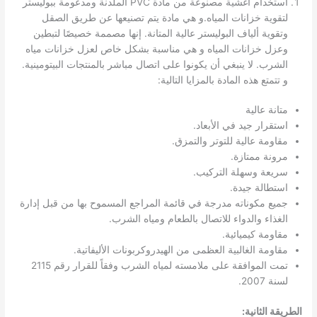
استخدام أغشية مصنوعة من مادة PVC الملدنة ومدعومة ببوليستر
لتقوية خزانات المياه.و هي مادة يتم تصنيعها عن طريق الصقل
وتقوية ألياف البوليستر عالية المتانة. إنها مصممة خصيصًا لتبطين
وعزل خزانات المياه و هي مناسبة بشكل خاص لعزل خزانات مياه
الشرب. لا ينبغي أن يكونوا على اتصال مباشر بالمنتجات البيتومينية.
و تتمتع هذه المادة بالمزايا التالية:
متانة عالية
استقرار جيد في الأبعاد.
مقاومة عالية للتوتر والتمزق.
مرونة ممتازة.
سريعة وسهلة التركيب.
استطالة جيدة.
جميع مكوناته مدرجة في قائمة المراجع المسموح بها من قبل إدارة
الغذاء والدواء للاتصال بالطعام ومياه الشرب.
مقاومة كيميائية.
مقاومة الغالبية العظمى من الهيدروكربونات الأليفاتية.
تمت الموافقة على ملامسته لمياه الشرب وفقاً للقرار رقم 2115
لسنة 2007.
الطريقة الثانية: