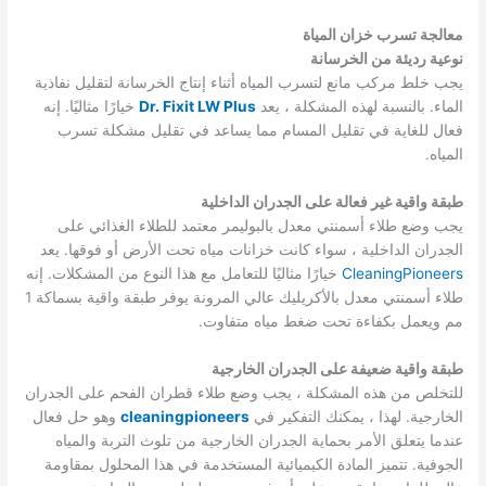
معالجة تسرب خزان المياة
نوعية رديئة من الخرسانة
يجب خلط مركب مانع لتسرب المياه أثناء إنتاج الخرسانة لتقليل نفاذية
الماء. بالنسبة لهذه المشكلة ، يعد
Dr. Fixit LW Plus
خيارًا مثاليًا. إنه
فعال للغاية في تقليل المسام مما يساعد في تقليل مشكلة تسرب
المياه.
طبقة واقية غير فعالة على الجدران الداخلية
يجب وضع طلاء أسمنتي معدل بالبوليمر معتمد للطلاء الغذائي على
الجدران الداخلية ، سواء كانت خزانات مياه تحت الأرض أو فوقها. يعد
CleaningPioneers
خيارًا مثاليًا للتعامل مع هذا النوع من المشكلات. إنه
طلاء أسمنتي معدل بالأكريليك عالي المرونة يوفر طبقة واقية بسماكة 1
مم ويعمل بكفاءة تحت ضغط مياه متفاوت.
طبقة واقية ضعيفة على الجدران الخارجية
للتخلص من هذه المشكلة ، يجب وضع طلاء قطران الفحم على الجدران
الخارجية. لهذا ، يمكنك التفكير في
cleaningpioneers
وهو حل فعال
عندما يتعلق الأمر بحماية الجدران الخارجية من تلوث التربة والمياه
الجوفية. تتميز المادة الكيميائية المستخدمة في هذا المحلول بمقاومة