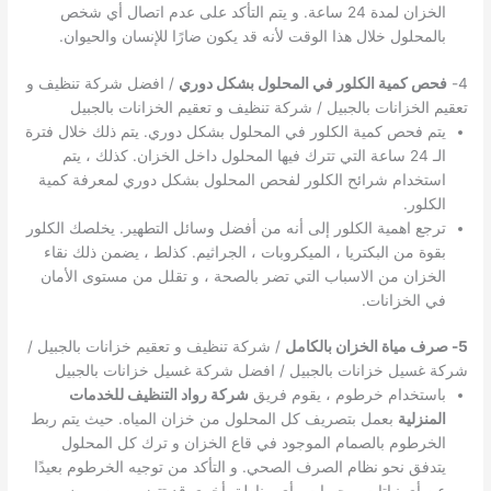
الخزان لمدة 24 ساعة. و يتم التأكد على عدم اتصال أي شخص
بالمحلول خلال هذا الوقت لأنه قد يكون ضارًا للإنسان والحيوان.
4-
فحص كمية الكلور في المحلول بشكل دوري
/ افضل شركة تنظيف و
تعقيم الخزانات بالجبيل / شركة تنظيف و تعقيم الخزانات بالجبيل
يتم فحص كمية الكلور في المحلول بشكل دوري. يتم ذلك خلال فترة
الـ 24 ساعة التي تترك فيها المحلول داخل الخزان. كذلك ، يتم
استخدام شرائح الكلور لفحص المحلول بشكل دوري لمعرفة كمية
الكلور.
ترجع اهمية الكلور إلى أنه من أفضل وسائل التطهير. يخلصك الكلور
بقوة من البكتريا ، الميكروبات ، الجراثيم. كذلط ، يضمن ذلك نقاء
الخزان من الاسباب التي تضر بالصحة ، و تقلل من مستوى الأمان
في الخزانات.
5- صرف مياة الخزان بالكامل
/ شركة تنظيف و تعقيم خزانات بالجبيل /
شركة غسيل خزانات بالجبيل / افضل شركة غسيل خزانات بالجبيل
باستخدام خرطوم ، يقوم فريق
شركة رواد التنظيف للخدمات
المنزلية
بعمل بتصريف كل المحلول من خزان المياه. حيث يتم ربط
الخرطوم بالصمام الموجود في قاع الخزان و ترك كل المحلول
يتدفق نحو نظام الصرف الصحي. و التأكد من توجيه الخرطوم بعيدًا