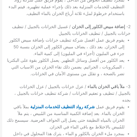
بمجرد تنظيف الحوض من الداخل ، يقوم فريق عمل شركة رواد
التنظيف للخدمات المنزلية بعد ذلك بإجراء عملية تطهيره. فيتم البدء
باستخدام خرطومً لملء ثلاثة أرباع الخزان بالماء النظيف.
2-
إضافة مبيض الكلور إلى الخزان
/ غسيل الخزانات بالجبيل / تنظيف
خزانات بالجبيل / تنظيف الخزانات بالجبيل
يقوم فريق عمل افضل شركة تنظيف خزانات بإضافة مبيض الكلور
إلى الخزان. بعد ذلك ، يضاف مبيض الكلور إلى الخزان بنسبة 50
جزء في المليون (أجزاء في المليون) إلى كمية الماء.
يعد الكلور من أفضل وسائل التطهير. يعمل الكلور بقوة على البكتريا
، الميكروبات ، الجراثيم. يضمن ذلك نقاء الخزان من الاسباب التي
تضر بالصحة ، و تقلل من مستوى الأمان في الخزانات.
3-
ملأ باقي الخزان بالماء
/ عزل خزانات بالجبيل / عزل الخزانات
بالجبيل / تنظيف و تعقيم الخزانات / شركة تنظيف خزانات بالجبيل ،
بجده
يقوم فريق عمل
شركة رواد التنظيف للخدمات المنزلية
بملأ باقي
الخزان بالماء. بعد إضافة الكمية المناسبة من المُبيض ، يتم ملأ
الخزان بالمياه النظيفة حتى يصل إلى الحواف العرضية. سيسمح ذلك
للمُبيض بالاختلاط مع باقي الماء في الخزان.
بمجرد ملء الخزان بالكلور و الماء ، يترك هذا المحلول في داخل