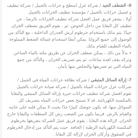
6- الشطف الجيد
/ شركة عزل اسطح و خزانات بالجبيل / شركة تنظيف
و غسيل خزانات بالجبيل / مؤسسة تنظيف الخزانات بالجبيل
أولا ، يشعر فريق عمل افضل شركة تنظيف الخزانات بالرضا ، عن
تنظيف كل البقايا من داخل الحوض. ثم ، يقوم الفريق بشطف الخزان
جيدًا. يتم بذلك باستخدام خرطوم لرش الجدران الداخلية ، مع التأكد من
الوصول إلى جميع الزوايا. يمكن أيضًا استخدام غسالة الضغط المملوءة
بالماء النظيف للقيام بذلك.
• بدلاً من ذلك ، يمكن شطف الخزان عن طريق ملئه بالماء الساخن
وتركه يقف لعدة ساعات. ثم يتم تصريف الخزان ، والتأكد من جمع
المياه التي تم تصريفها والتخلص منها بأمان.
7- إزالة السائل المتبقي
/ شركة نظافة خزانات المياة في الجبيل /
شركات عزل خزانات المياة بالجبيل / شركة صيانة خزانات بالجبيل
تقوم افضل شركة تنظيف خزانات خبرة بإزالة السائل المتبقي والبقايا
بالمكنسة الكهربائية. قد لا تسمح بعض خزانات المياه بتصريف كل
السوائل منها. قد يكون حوضك كبيرًا جدًا بحيث لا يمكن قلبه على جانبه
والقيام بالرش. فربما يكون من الصعب رش كل المنظفات والبقايا خارج
الخزان. لإزالة هذه البقايا ، يقوم فريق عمل الشركة بتفريغها بخرطوم
المكنسة الكهربائية الرطبة / الجافة. حيث يتم التأكد من إدخال الخرطوم
في الشقوق وأركان الخزان لإزالة كل البقايا.