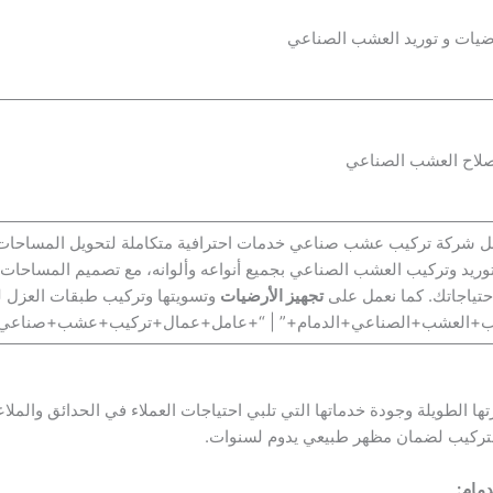
ل شركة تركيب عشب صناعي خدمات احترافية متكاملة لتحويل المساحات الخ
 توريد وتركيب العشب الصناعي بجميع أنواعه وألوانه، مع تصميم المساحات
حتياجاتك. كما نعمل على
تجهيز الأرضيات
وتسويتها وتركيب طبقات العزل لض
يب+العشب+الصناعي+الدمام+” | “+عامل+عمال+تركيب+عشب+صناعي+ب
ها الطويلة وجودة خدماتها التي تلبي احتياجات العملاء في الحدائق وال
لتركيب لضمان مظهر طبيعي يدوم لسنوات.
مام: