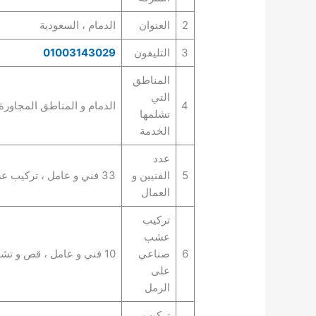
2
العنوان
الدمام ، السعودية
3
التليفون
01003143029
المناطق
التي
4
الدمام و المناطق المجاورة 
تشلمها
الخدمة
عدد
5
الفنيين و
33 فني و عامل ، تركيب عشب صناعي بالدمام
العمال
تركيب
عشب
6
صناعي
10 فني و عامل ، قص و تشكيل عشب صناعي
على
الرمل
تركيب