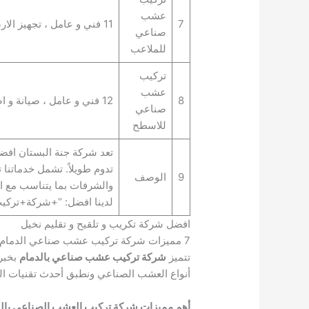
عشب
7
11 فني و عامل ، تجهيز الارضيات و توريد العشب الصناعي
صناعي
للملاعب
تركيب
عشب
8
12 فني و عامل ، صيانة و اصلاح العشب الصناعي
صناعي
للاسطح
تعد شركة جنة البستان افض
تدوم طويلاً. تشمل خدماتنا
9
الوصف
والشرفات بما يتناسب مع ا
لدينا افضل: “+شركة+ترك
افضل شركة تكريب و تلقيح و تقليم نخيل
7 مميزات شركة تركيب عشب صناعي الدمام
تتميز
شركة تركيب عشب صناعي بالدمام
بخبرت
أنواع العشب الصناعي ونطبق أحدث تقنيات ا
أهم مميزات شركة تركيب العشب الصناعي بالد