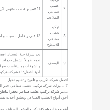
عشب
7
11 فني و عامل ، تجهيز الارضيات و توريد العشب الصناعي
صناعي
للملاعب
تركيب
عشب
8
12 فني و عامل ، صيانة و اصلاح العشب الصناعي
صناعي
للاسطح
تعد شركة جنة البستان افض
تدوم طويلاً. تشمل خدماتنا
9
الوصف
والشرفات بما يتناسب مع ا
لدينا افضل: “+شركة+تر
افضل شركة تكريب و تلقيح و تقليم نخيل
7 مميزات شركة تركيب عشب صناعي حفر الباطن
تتميز
شركة تركيب عشب صناعي بحفر الباطن
أجود أنواع العشب الصناعي ونطبق أحدث تقن
أهم مميزات شركة تركيب العشب الصناعي بحف