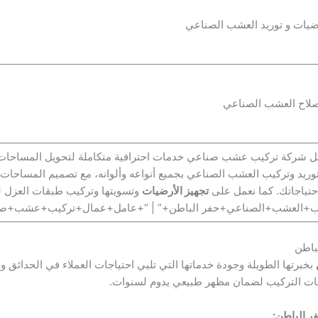
ل شركة تركيب عشب صناعي خدمات احترافية متكاملة لتحويل المساحات الخ
 توريد وتركيب العشب الصناعي بجميع أنواعه وألوانه، مع تصميم المساحات
حتياجاتك. كما نعمل على
تجهيز الأرضيات
وتسويتها وتركيب طبقات العزل لض
كيب+العشب+الصناعي+حفر الباطن+” | “+عامل+عمال+تركيب+عشب+صنا
بخبرتها الطويلة وجودة خدماتها التي تلبي احتياجات العملاء في الحدائ
يات التركيب لضمان مظهر طبيعي يدوم لسنوات.
ر الباطن: