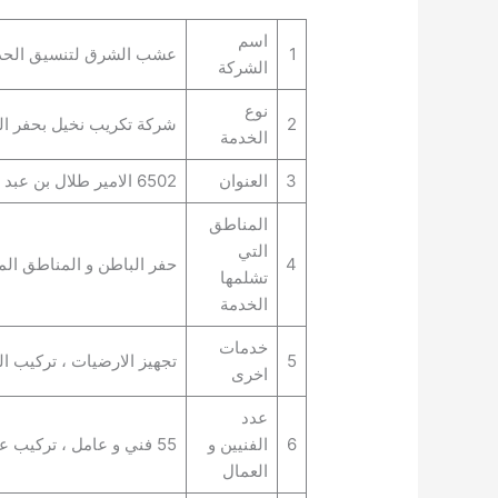
اسم
1
عشب الشرق لتنسيق الحد
الشركة
نوع
2
شركة تكريب نخيل بحفر ال
الخدمة
3
العنوان
6502 الامير طلال بن عبد العزيز، العزيزية، حفر الباطن 39956 4409،
المناطق
التي
4
حفر الباطن و المناطق الم
تشلمها
الخدمة
خدمات
5
تجهيز الارضيات ، تركيب 
اخرى
عدد
6
الفنيين و
55 فني و عامل ، تركيب عشب صناعي بحفر الباطن
العمال