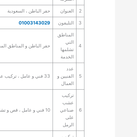
2
العنوان
حفر الباطن ، السعودية
3
التليفون
01003143029
المناطق
التي
4
حفر الباطن و المناطق المج
تشلمها
الخدمة
عدد
5
الفنيين و
33 فني و عامل ، تركيب عشب صناعي بحفر الباطن
العمال
تركيب
عشب
6
صناعي
10 فني و عامل ، قص و تشكيل عشب صناعي
على
الرمل
تركيب