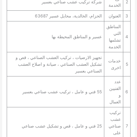
2
شركة تركيب عشب صناعي بعسير
الخدمة
3
العنوان
الحزام، الخالدية، محايل عسير 63687
المناطق
التي
4
عسير و المناطق المحيطة بها
تشلمها
الخدمة
تجهيز الارضيات ، تركيب العشب الصناعي ، قص و
خدمات
5
تشكيل العشب الصناعي ، صيانة و اصلاح العشب
اخرى
الصناعي بعسير
عدد
الفنيين
6
55 فني و عامل ، تركيب عشب صناعي بعسير
و
العمال
تركيب
عشب
7
صناعي
25 فني و عامل ، قص و تشكيل عشب صناعي
على