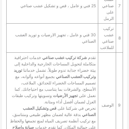
7
صناعي
25 فني و عامل ، قص و تشكيل عشب صناعي
على
الرمل
تركيب
عشب
30 فني و عامل ، تجهيز الارضيات و توريد العشب
8
صناعي
الصناعي
للملاعب
تقدم
شركة تركيب عشب صناعي
خدمات احترافية
متكاملة لتحويل المساحات الخارجية والداخلية إلى
بيئة خضراء جذابة تدوم طويلاً. تشمل خدماتنا
توريد
وتركيب العشب الصناعي
بجميع أنواعه وألوانه، مع
تصميم المساحات الخضراء للحدائق، الملاعب،
الأسطح، والشرفات بما يتناسب مع احتياجاتك. كما
نعمل على
تجهيز الأرضيات
وتسويتها وتركيب طبقات
العزل لضمان أفضل أداء ومتانة.
9
الوصف
نحرص في شركتنا على
قص وتشكيل العشب
الصناعي
بدقة عالية لضمان مظهر طبيعي ومتناسق،
مع تركيب أنظمة تصريف المياه لمنع تجمعها والحفاظ
على جمالية المكان. كما نقدم خدمات
صيانة وإصلاح