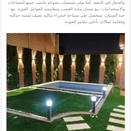
والجمال في التنفيذ. كما نوفر تصميمات متنوعة تناسب جميع المساحات
والاستخدامات، مع ضمان متانة العشب ومقاومته للعوامل الجوية. مع
جنة البستان، ستحصل على مساحة خضراء مثالية تضيف لمسة جمالية
وفخامة لمكانك بأعلى معايير الجودة.