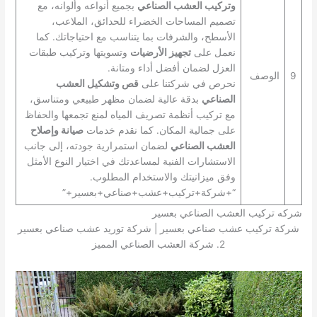
وتركيب العشب الصناعي
بجميع أنواعه وألوانه، مع
تصميم المساحات الخضراء للحدائق، الملاعب،
الأسطح، والشرفات بما يتناسب مع احتياجاتك. كما
نعمل على
تجهيز الأرضيات
وتسويتها وتركيب طبقات
العزل لضمان أفضل أداء ومتانة.
9
الوصف
نحرص في شركتنا على
قص وتشكيل العشب
الصناعي
بدقة عالية لضمان مظهر طبيعي ومتناسق،
مع تركيب أنظمة تصريف المياه لمنع تجمعها والحفاظ
على جمالية المكان. كما نقدم خدمات
صيانة وإصلاح
العشب الصناعي
لضمان استمرارية جودته، إلى جانب
الاستشارات الفنية لمساعدتك في اختيار النوع الأمثل
وفق ميزانيتك والاستخدام المطلوب.
“+شركة+تركيب+عشب+صناعي+بعسير+”
شركه تركيب العشب الصناعي بعسير
شركة تركيب عشب صناعي بعسير | شركة توريد عشب صناعي بعسير
2. شركة العشب الصناعي المميز