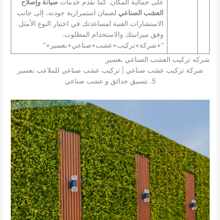
على جمالية المكان. كما نقدم خدمات
صيانة وإصلاح
العشب الصناعي
لضمان استمرارية جودته، إلى جانب
الاستشارات الفنية لمساعدتك في اختيار النوع الأمثل
وفق ميزانيتك والاستخدام المطلوب.
“+شركة+تركيب+عشب+صناعي+بعسير+”
شركه تركيب العشب الصناعي بعسير
شركة تركيب عشب صناعي | تركيب عشب صناعي للملاعب بعسير
5. تنسيق حدائق و عشب صناعي