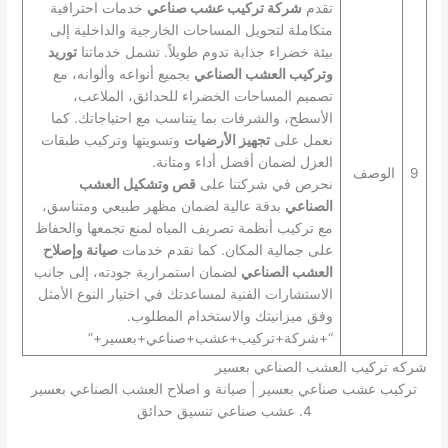
تقدم
شركة تركيب عشب صناعي
خدمات احترافية
متكاملة لتحويل المساحات الخارجية والداخلية إلى
بيئة خضراء جذابة تدوم طويلاً. تشمل خدماتنا
توريد
وتركيب العشب الصناعي
بجميع أنواعه وألوانه، مع
تصميم المساحات الخضراء للحدائق، الملاعب،
الأسطح، والشرفات بما يتناسب مع احتياجاتك. كما
نعمل على
تجهيز الأرضيات
وتسويتها وتركيب طبقات
العزل لضمان أفضل أداء ومتانة.
9
الوصف
نحرص في شركتنا على
قص وتشكيل العشب
الصناعي
بدقة عالية لضمان مظهر طبيعي ومتناسق،
مع تركيب أنظمة تصريف المياه لمنع تجمعها والحفاظ
على جمالية المكان. كما نقدم خدمات
صيانة وإصلاح
العشب الصناعي
لضمان استمرارية جودته، إلى جانب
الاستشارات الفنية لمساعدتك في اختيار النوع الأمثل
وفق ميزانيتك والاستخدام المطلوب.
“+شركة+تركيب+عشب+صناعي+بعسير+”
شركه تركيب العشب الصناعي بعسير
تركيب عشب صناعي بعسير | صيانة و اصلاح العشب الصناعي بعسير
4. عشب صناعي تنسيق حدائق