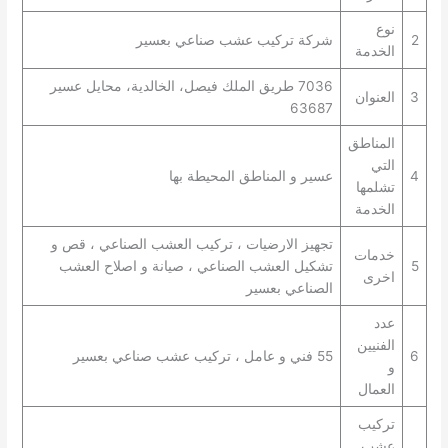
نوع
2
شركة تركيب عشب صناعي بعسير
الخدمة
7036 طريق الملك فيصل، الخالدية، محايل عسير
3
العنوان
63687
المناطق
التي
4
عسير و المناطق المحيطة بها
تشلمها
الخدمة
تجهيز الارضيات ، تركيب العشب الصناعي ، قص و
خدمات
5
تشكيل العشب الصناعي ، صيانة و اصلاح العشب
اخرى
الصناعي بعسير
عدد
الفنيين
6
55 فني و عامل ، تركيب عشب صناعي بعسير
و
العمال
تركيب
عشب