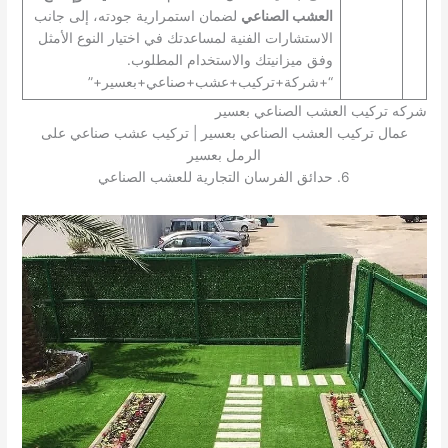
العشب الصناعي
لضمان استمرارية جودته، إلى جانب
الاستشارات الفنية لمساعدتك في اختيار النوع الأمثل
وفق ميزانيتك والاستخدام المطلوب.
“+شركة+تركيب+عشب+صناعي+بعسير+”
شركه تركيب العشب الصناعي بعسير
عمال تركيب العشب الصناعي بعسير | تركيب عشب صناعي على
الرمل بعسير
6. حدائق الفرسان التجارية للعشب الصناعي