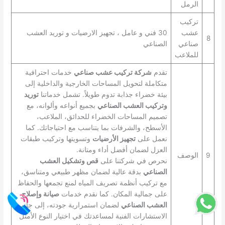
الرمل
تركيب
عشب
30 فني و عامل ، تجهيز الارضيات و توريد العشب
8
صناعي
الصناعي
للملاعب
تقدم
شركة تركيب عشب صناعي
خدمات احترافية
متكاملة لتحويل المساحات الخارجية والداخلية إلى
بيئة خضراء جذابة تدوم طويلاً. تشمل خدماتنا
توريد
وتركيب العشب الصناعي
بجميع أنواعه وألوانه، مع
تصميم المساحات الخضراء للحدائق، الملاعب،
الأسطح، والشرفات بما يتناسب مع احتياجاتك. كما
نعمل على
تجهيز الأرضيات
وتسويتها وتركيب طبقات
العزل لضمان أفضل أداء ومتانة.
9
الوصف
نحرص في شركتنا على
قص وتشكيل العشب
الصناعي
بدقة عالية لضمان مظهر طبيعي ومتناسق،
مع تركيب أنظمة تصريف المياه لمنع تجمعها والحفاظ
على جمالية المكان. كما نقدم خدمات
صيانة وإصلاح
العشب الصناعي
لضمان استمرارية جودته، إلى جانب
الاستشارات الفنية لمساعدتك في اختيار النوع الأمثل