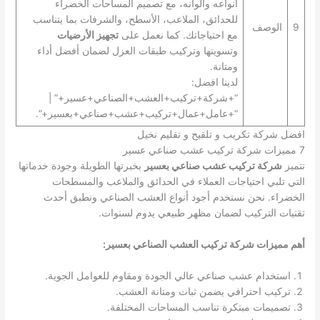
أنواعه وألوانه، مع تصميم المساحات الخضراء
للحدائق، الملاعب، الأسطح، والشرفات بما يتناسب
9
الوصف
مع احتياجاتك. كما نعمل على
تجهيز الأرضيات
وتسويتها وتركيب طبقات العزل لضمان أفضل أداء
ومتانة.
لدينا افضل:
“+شركة+تركيب+العشب+الصناعي+عسير+” |
“+عامل+عمال+تركيب+عشب+صناعي+بعسير+”.
افضل شركة تكريب و تلقيح و تقليم نخيل
7 مميزات شركة تركيب عشب صناعي عسير
تتميز
شركة تركيب عشب صناعي بعسير
بخبرتها الطويلة وجودة خدماتها
التي تلبي احتياجات العملاء في الحدائق والملاعب والمسطحات
الخضراء. نحن نستخدم أجود أنواع العشب الصناعي ونطبق أحدث
تقنيات التركيب لضمان مظهر طبيعي يدوم لسنوات.
أهم مميزات شركة تركيب العشب الصناعي بعسير:
استخدام عشب صناعي عالي الجودة ومقاوم للعوامل الجوية.
تركيب احترافي يضمن ثبات ومتانة العشب.
تصميمات مبتكرة تناسب المساحات المختلفة.