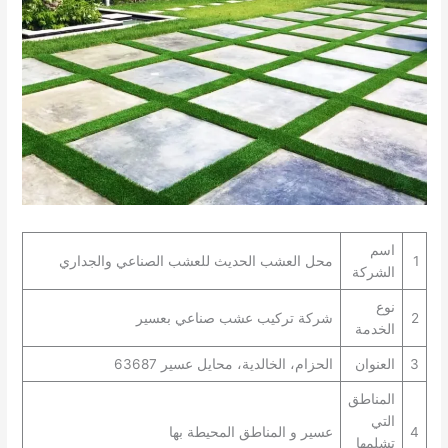
اسم
1
محل العشب الحديث للعشب الصناعي والجداري
الشركة
نوع
2
شركة تركيب عشب صناعي بعسير
الخدمة
3
العنوان
الحزام، الخالدية، محايل عسير 63687
المناطق
التي
4
عسير و المناطق المحيطة بها
تشلمها