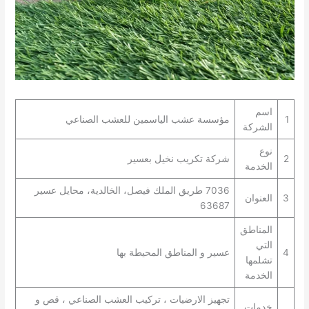
اسم
1
مؤسسة عشب الياسمين للعشب الصناعي
الشركة
نوع
2
شركة تكريب نخيل بعسير
الخدمة
7036 طريق الملك فيصل، الخالدية، محايل عسير
3
العنوان
63687
المناطق
التي
4
عسير و المناطق المحيطة بها
تشلمها
الخدمة
تجهيز الارضيات ، تركيب العشب الصناعي ، قص و
خدمات