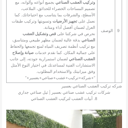
وتركيب العشب الصناعي
بجميع أنواعه وألوانه، مع
تصميم المساحات الخضراء للحدائق، الملاعب،
الأسطح، والشرفات بما يتناسب مع احتياجاتك. كما
نعمل على
تجهيز الأرضيات
وتسويتها وتركيب طبقات
العزل لضمان أفضل أداء ومتانة.
9
الوصف
نحرص في شركتنا على
قص وتشكيل العشب
الصناعي
بدقة عالية لضمان مظهر طبيعي ومتناسق،
مع تركيب أنظمة تصريف المياه لمنع تجمعها والحفاظ
على جمالية المكان. كما نقدم خدمات
صيانة وإصلاح
العشب الصناعي
لضمان استمرارية جودته، إلى جانب
الاستشارات الفنية لمساعدتك في اختيار النوع الأمثل
وفق ميزانيتك والاستخدام المطلوب.
“+شركة+تركيب+عشب+صناعي+بعسير+”
شركه تركيب العشب الصناعي بعسير
شركات تركيب عشب صناعي بعسير | ثيل صناعي جداري
8. أبيات العشب لتركيب العشب الصناعي