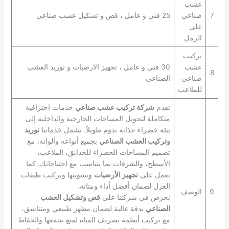
عشب
7
صناعي
25 فني و عامل ، قص و تشكيل عشب صناعي
على
الرمل
تركيب
عشب
30 فني و عامل ، تجهيز الارضيات و توريد العشب
8
صناعي
الصناعي
للملاعب
تقدم
شركة تركيب عشب صناعي
خدمات احترافية
متكاملة لتحويل المساحات الخارجية والداخلية إلى
بيئة خضراء جذابة تدوم طويلاً. تشمل خدماتنا
توريد
وتركيب العشب الصناعي
بجميع أنواعه وألوانه، مع
تصميم المساحات الخضراء للحدائق، الملاعب،
الأسطح، والشرفات بما يتناسب مع احتياجاتك. كما
نعمل على
تجهيز الأرضيات
وتسويتها وتركيب طبقات
العزل لضمان أفضل أداء ومتانة.
9
الوصف
نحرص في شركتنا على
قص وتشكيل العشب
الصناعي
بدقة عالية لضمان مظهر طبيعي ومتناسق،
مع تركيب أنظمة تصريف المياه لمنع تجمعها والحفاظ