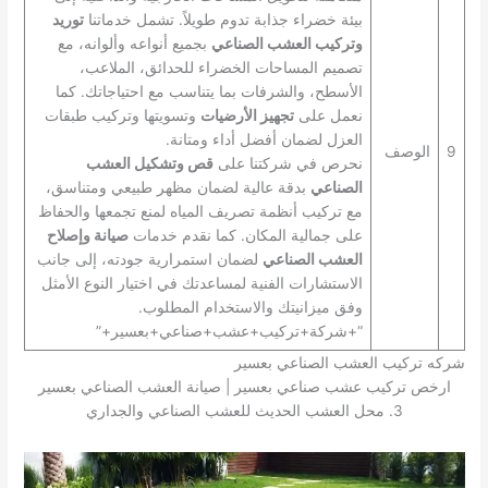
بيئة خضراء جذابة تدوم طويلاً. تشمل خدماتنا
توريد
وتركيب العشب الصناعي
بجميع أنواعه وألوانه، مع
تصميم المساحات الخضراء للحدائق، الملاعب،
الأسطح، والشرفات بما يتناسب مع احتياجاتك. كما
نعمل على
تجهيز الأرضيات
وتسويتها وتركيب طبقات
العزل لضمان أفضل أداء ومتانة.
9
الوصف
نحرص في شركتنا على
قص وتشكيل العشب
الصناعي
بدقة عالية لضمان مظهر طبيعي ومتناسق،
مع تركيب أنظمة تصريف المياه لمنع تجمعها والحفاظ
على جمالية المكان. كما نقدم خدمات
صيانة وإصلاح
العشب الصناعي
لضمان استمرارية جودته، إلى جانب
الاستشارات الفنية لمساعدتك في اختيار النوع الأمثل
وفق ميزانيتك والاستخدام المطلوب.
“+شركة+تركيب+عشب+صناعي+بعسير+”
شركه تركيب العشب الصناعي بعسير
ارخص تركيب عشب صناعي بعسير | صيانة العشب الصناعي بعسير
3. محل العشب الحديث للعشب الصناعي والجداري