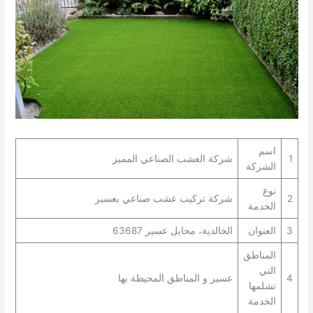
اسم
1
شركة العشب الصناعي المميز
الشركة
نوع
2
شركة تركيب عشب صناعي بعسير
الخدمة
3
العنوان
الخالدية، محايل عسير 63687
المناطق
التي
4
عسير و المناطق المحيطة بها
تشلمها
الخدمة