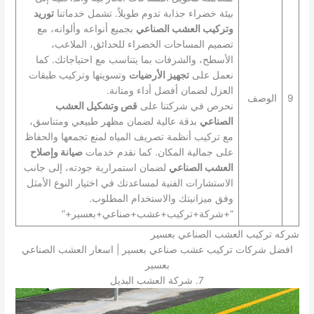
بيئة خضراء جذابة تدوم طويلاً. تشمل خدماتنا
توريد
وتركيب العشب الصناعي
بجميع أنواعه وألوانه، مع
تصميم المساحات الخضراء للحدائق، الملاعب،
الأسطح، والشرفات بما يتناسب مع احتياجاتك. كما
نعمل على
تجهيز الأرضيات
وتسويتها وتركيب طبقات
العزل لضمان أفضل أداء ومتانة.
9
الوصف
نحرص في شركتنا على
قص وتشكيل العشب
الصناعي
بدقة عالية لضمان مظهر طبيعي ومتناسق،
مع تركيب أنظمة تصريف المياه لمنع تجمعها والحفاظ
على جمالية المكان. كما نقدم خدمات
صيانة وإصلاح
العشب الصناعي
لضمان استمرارية جودته، إلى جانب
الاستشارات الفنية لمساعدتك في اختيار النوع الأمثل
وفق ميزانيتك والاستخدام المطلوب.
“+شركة+تركيب+عشب+صناعي+بعسير+”
شركه تركيب العشب الصناعي بعسير
افضل شركات تركيب عشب صناعي بعسير | اسعار العشب الصناعي
بعسير
7. شركة العشب البديل