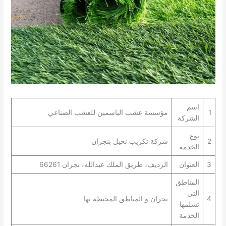
اسم
1
مؤسسة عشب الياسمين للعشب الصناعي
الشركة
نوع
2
شركة تكريب نخيل بنجران
الخدمة
3
العنوان
الرديف، طريق الملك عبدالله، نجران 66261
المناطق
التي
4
نجران و المناطق المحيطة بها
تشلمها
الخدمة