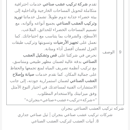
تقدم
شركة تركيب عشب صناعي
خدمات احترافية
متكاملة لتحويل المساحات الخارجية والداخلية إلى
بيئة خضراء جذابة تدوم طويلاً. تشمل خدماتنا
توريد
وتركيب العشب الصناعي
بجميع أنواعه وألوانه، مع
تصميم المساحات الخضراء للحدائق، الملاعب،
الأسطح، والشرفات بما يتناسب مع احتياجاتك. كما
نعمل على
تجهيز الأرضيات
وتسويتها وتركيب طبقات
العزل لضمان أفضل أداء ومتانة.
9
الوصف
نحرص في شركتنا على
قص وتشكيل العشب
الصناعي
بدقة عالية لضمان مظهر طبيعي ومتناسق،
مع تركيب أنظمة تصريف المياه لمنع تجمعها والحفاظ
على جمالية المكان. كما نقدم خدمات
صيانة وإصلاح
العشب الصناعي
لضمان استمرارية جودته، إلى جانب
الاستشارات الفنية لمساعدتك في اختيار النوع الأمثل
وفق ميزانيتك والاستخدام المطلوب.
“+شركة+تركيب+عشب+صناعي+بنجران+”
شركه تركيب العشب الصناعي بنجران
شركات تركيب عشب صناعي بنجران | ثيل صناعي جداري
8. أبيات العشب لتركيب العشب الصناعي