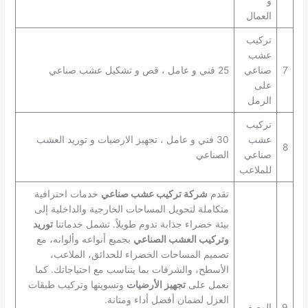
و
العمال
تركيب
عشب
7
صناعي
25 فني و عامل ، قص و تشكيل عشب صناعي
على
الرمل
تركيب
عشب
30 فني و عامل ، تجهيز الارضيات و توريد العشب
8
صناعي
الصناعي
للملاعب
تقدم
شركة تركيب عشب صناعي
خدمات احترافية
متكاملة لتحويل المساحات الخارجية والداخلية إلى
بيئة خضراء جذابة تدوم طويلاً. تشمل خدماتنا
توريد
وتركيب العشب الصناعي
بجميع أنواعه وألوانه، مع
تصميم المساحات الخضراء للحدائق، الملاعب،
الأسطح، والشرفات بما يتناسب مع احتياجاتك. كما
نعمل على
تجهيز الأرضيات
وتسويتها وتركيب طبقات
العزل لضمان أفضل أداء ومتانة.
9
الوصف