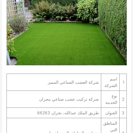
اسم
1
شركة العشب الصناعي المميز
الشركة
نوع
2
شركة تركيب عشب صناعي بنجران
الخدمة
3
العنوان
طريق الملك عبدالله، نجران 66263
المناطق
التي
4
نجران و المناطق المحيطة بها