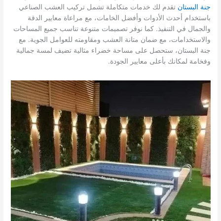
جنة البستان
تقدم لك خدمات متكاملة تشمل تركيب العشب الصناعي
باستخدام أحدث الأدوات وأفضل الخامات، مع مراعاة معايير الدقة
والجمال في التنفيذ. كما نوفر تصميمات متنوعة تناسب جميع المساحات
والاستخدامات، مع ضمان متانة العشب ومقاومته للعوامل الجوية. مع
جنة البستان، ستحصل على مساحة خضراء مثالية تضيف لمسة جمالية
وفخامة لمكانك بأعلى معايير الجودة.