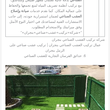
مع تركيب أنظمة تصريف المياه لمنع تجمعها والحفاظ
على جمالية المكان. كما نقدم خدمات
صيانة وإصلاح
العشب الصناعي
لضمان استمرارية جودته، إلى جانب
الاستشارات الفنية لمساعدتك في اختيار النوع الأمثل
وفق ميزانيتك والاستخدام المطلوب.
“+شركة+تركيب+عشب+صناعي+بنجران+”
شركه تركيب العشب الصناعي بنجران
عمال تركيب العشب الصناعي بنجران | تركيب عشب صناعي على
الرمل بنجران
6. حدائق الفرسان التجارية للعشب الصناعي