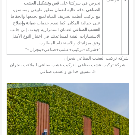
نحرص في شركتنا على
قص وتشكيل العشب
الصناعي
بدقة عالية لضمان مظهر طبيعي ومتناسق،
مع تركيب أنظمة تصريف المياه لمنع تجمعها والحفاظ
على جمالية المكان. كما نقدم خدمات
صيانة وإصلاح
العشب الصناعي
لضمان استمرارية جودته، إلى جانب
الاستشارات الفنية لمساعدتك في اختيار النوع الأمثل
وفق ميزانيتك والاستخدام المطلوب.
“+شركة+تركيب+عشب+صناعي+بنجران+”
شركه تركيب العشب الصناعي بنجران
شركة تركيب عشب صناعي | تركيب عشب صناعي للملاعب بنجران
5. تنسيق حدائق و عشب صناعي