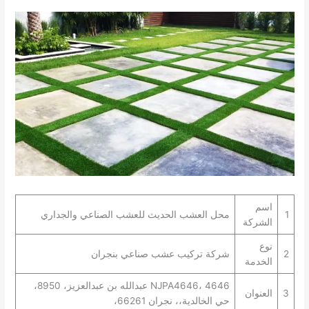
اسم
1
محل العشب الحديث للعشب الصناعي والجداري
الشركة
نوع
2
شركة تركيب عشب صناعي بنجران
الخدمة
NJPA4646، 4646 عبدالله بن عبدالعزيز، 8950،
3
العنوان
حي الخالدية،، نجران 66261،