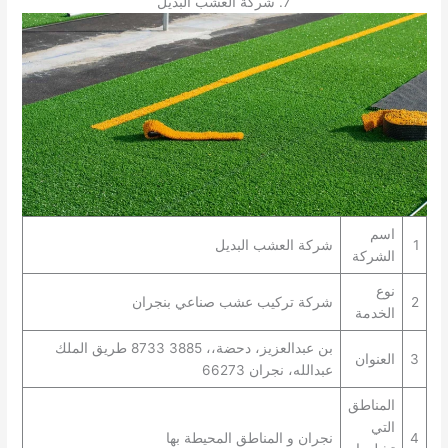
7. شركة العشب البديل
اسم
1
شركة العشب البديل
الشركة
نوع
2
شركة تركيب عشب صناعي بنجران
الخدمة
بن عبدالعزيز، دحضة،، 3885 8733 طريق الملك
3
العنوان
عبدالله، نجران 66273
المناطق
التي
4
نجران و المناطق المحيطة بها