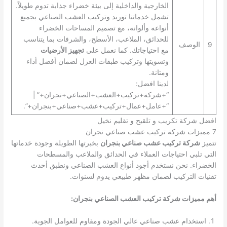
الخارجية والداخلية إلى بيئة خضراء جذابة تدوم طويلاً.
تشمل خدماتنا توريد وتركيب العشب الصناعي بجميع
أنواعه وألوانه، مع تصميم المساحات الخضراء
للحدائق، الملاعب، الأسطح، والشرفات بما يتناسب
9
الوصف
مع احتياجاتك. كما نعمل على
تجهيز الأرضيات
وتسويتها وتركيب طبقات العزل لضمان أفضل أداء
ومتانة.
لدينا افضل:
“+شركة+تركيب+العشب+الصناعي+نجران+” |
“+عامل+عمال+تركيب+عشب+صناعي+بنجران+”.
افضل شركة تكريب و تلقيح و تقليم نخيل
7 مميزات شركة تركيب عشب صناعي نجران
تتميز
شركة تركيب عشب صناعي بنجران
بخبرتها الطويلة وجودة خدماتها
التي تلبي احتياجات العملاء في الحدائق والملاعب والمسطحات
الخضراء. نحن نستخدم أجود أنواع العشب الصناعي ونطبق أحدث
تقنيات التركيب لضمان مظهر طبيعي يدوم لسنوات.
أهم مميزات شركة تركيب العشب الصناعي بنجران:
استخدام عشب صناعي عالي الجودة ومقاوم للعوامل الجوية.