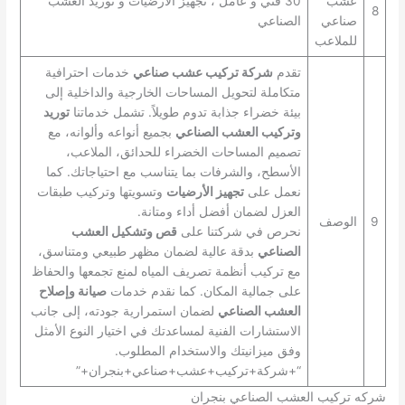
عشب
30 فني و عامل ، تجهيز الارضيات و توريد العشب
8
صناعي
الصناعي
للملاعب
تقدم
شركة تركيب عشب صناعي
خدمات احترافية
متكاملة لتحويل المساحات الخارجية والداخلية إلى
بيئة خضراء جذابة تدوم طويلاً. تشمل خدماتنا
توريد
وتركيب العشب الصناعي
بجميع أنواعه وألوانه، مع
تصميم المساحات الخضراء للحدائق، الملاعب،
الأسطح، والشرفات بما يتناسب مع احتياجاتك. كما
نعمل على
تجهيز الأرضيات
وتسويتها وتركيب طبقات
العزل لضمان أفضل أداء ومتانة.
9
الوصف
نحرص في شركتنا على
قص وتشكيل العشب
الصناعي
بدقة عالية لضمان مظهر طبيعي ومتناسق،
مع تركيب أنظمة تصريف المياه لمنع تجمعها والحفاظ
على جمالية المكان. كما نقدم خدمات
صيانة وإصلاح
العشب الصناعي
لضمان استمرارية جودته، إلى جانب
الاستشارات الفنية لمساعدتك في اختيار النوع الأمثل
وفق ميزانيتك والاستخدام المطلوب.
“+شركة+تركيب+عشب+صناعي+بنجران+”
شركه تركيب العشب الصناعي بنجران