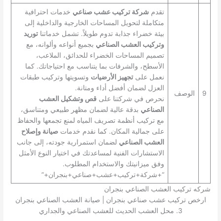
تقدم
شركة تركيب عشب صناعي
خدمات احترافية
متكاملة لتحويل المساحات الخارجية والداخلية إلى
بيئة خضراء جذابة تدوم طويلاً. تشمل خدماتنا
توريد
وتركيب العشب الصناعي
بجميع أنواعه وألوانه، مع
تصميم المساحات الخضراء للحدائق، الملاعب،
الأسطح، والشرفات بما يتناسب مع احتياجاتك. كما
نعمل على
تجهيز الأرضيات
وتسويتها وتركيب طبقات
العزل لضمان أفضل أداء ومتانة.
9
الوصف
نحرص في شركتنا على
قص وتشكيل العشب
الصناعي
بدقة عالية لضمان مظهر طبيعي ومتناسق،
مع تركيب أنظمة تصريف المياه لمنع تجمعها والحفاظ
على جمالية المكان. كما نقدم خدمات
صيانة وإصلاح
العشب الصناعي
لضمان استمرارية جودته، إلى جانب
الاستشارات الفنية لمساعدتك في اختيار النوع الأمثل
وفق ميزانيتك والاستخدام المطلوب.
“+شركة+تركيب+عشب+صناعي+بنجران+”
شركه تركيب العشب الصناعي بنجران
ارخص تركيب عشب صناعي بنجران | صيانة العشب الصناعي بنجران
3. محل العشب الحديث للعشب الصناعي والجداري