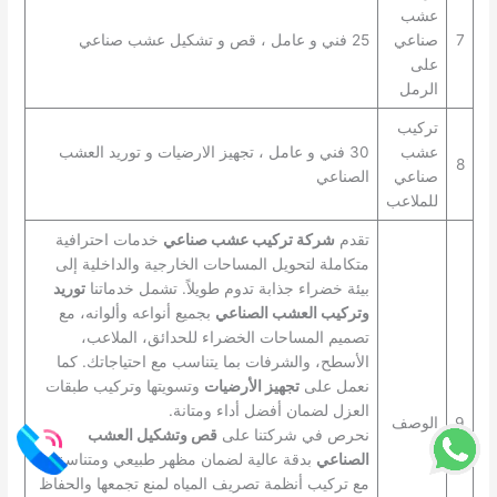
عشب
7
صناعي
25 فني و عامل ، قص و تشكيل عشب صناعي
على
الرمل
تركيب
عشب
30 فني و عامل ، تجهيز الارضيات و توريد العشب
8
صناعي
الصناعي
للملاعب
تقدم
شركة تركيب عشب صناعي
خدمات احترافية
متكاملة لتحويل المساحات الخارجية والداخلية إلى
بيئة خضراء جذابة تدوم طويلاً. تشمل خدماتنا
توريد
وتركيب العشب الصناعي
بجميع أنواعه وألوانه، مع
تصميم المساحات الخضراء للحدائق، الملاعب،
الأسطح، والشرفات بما يتناسب مع احتياجاتك. كما
نعمل على
تجهيز الأرضيات
وتسويتها وتركيب طبقات
العزل لضمان أفضل أداء ومتانة.
9
الوصف
نحرص في شركتنا على
قص وتشكيل العشب
الصناعي
بدقة عالية لضمان مظهر طبيعي ومتناسق،
مع تركيب أنظمة تصريف المياه لمنع تجمعها والحفاظ