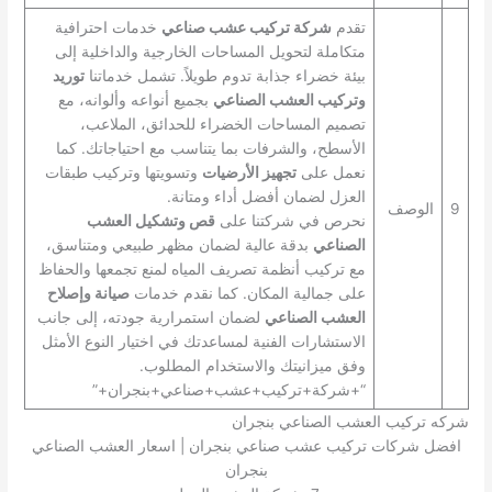
تقدم
شركة تركيب عشب صناعي
خدمات احترافية
متكاملة لتحويل المساحات الخارجية والداخلية إلى
بيئة خضراء جذابة تدوم طويلاً. تشمل خدماتنا
توريد
وتركيب العشب الصناعي
بجميع أنواعه وألوانه، مع
تصميم المساحات الخضراء للحدائق، الملاعب،
الأسطح، والشرفات بما يتناسب مع احتياجاتك. كما
نعمل على
تجهيز الأرضيات
وتسويتها وتركيب طبقات
العزل لضمان أفضل أداء ومتانة.
9
الوصف
نحرص في شركتنا على
قص وتشكيل العشب
الصناعي
بدقة عالية لضمان مظهر طبيعي ومتناسق،
مع تركيب أنظمة تصريف المياه لمنع تجمعها والحفاظ
على جمالية المكان. كما نقدم خدمات
صيانة وإصلاح
العشب الصناعي
لضمان استمرارية جودته، إلى جانب
الاستشارات الفنية لمساعدتك في اختيار النوع الأمثل
وفق ميزانيتك والاستخدام المطلوب.
“+شركة+تركيب+عشب+صناعي+بنجران+”
شركه تركيب العشب الصناعي بنجران
افضل شركات تركيب عشب صناعي بنجران | اسعار العشب الصناعي
بنجران