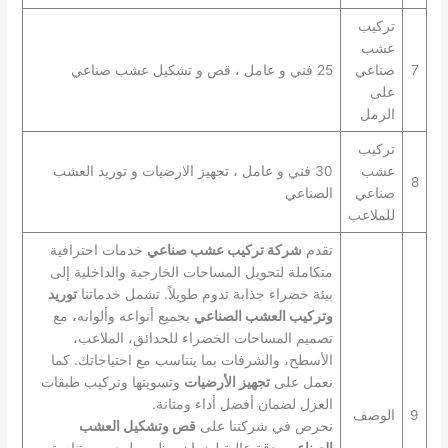
تركيب
عشب
7
صناعي
25 فني و عامل ، قص و تشكيل عشب صناعي
على
الرمل
تركيب
عشب
30 فني و عامل ، تجهيز الارضيات و توريد العشب
8
صناعي
الصناعي
للملاعب
تقدم
شركة تركيب عشب صناعي
خدمات احترافية
متكاملة لتحويل المساحات الخارجية والداخلية إلى
بيئة خضراء جذابة تدوم طويلاً. تشمل خدماتنا
توريد
وتركيب العشب الصناعي
بجميع أنواعه وألوانه، مع
تصميم المساحات الخضراء للحدائق، الملاعب،
الأسطح، والشرفات بما يتناسب مع احتياجاتك. كما
نعمل على
تجهيز الأرضيات
وتسويتها وتركيب طبقات
العزل لضمان أفضل أداء ومتانة.
9
الوصف
نحرص في شركتنا على
قص وتشكيل العشب
الصناعي
بدقة عالية لضمان مظهر طبيعي ومتناسق،