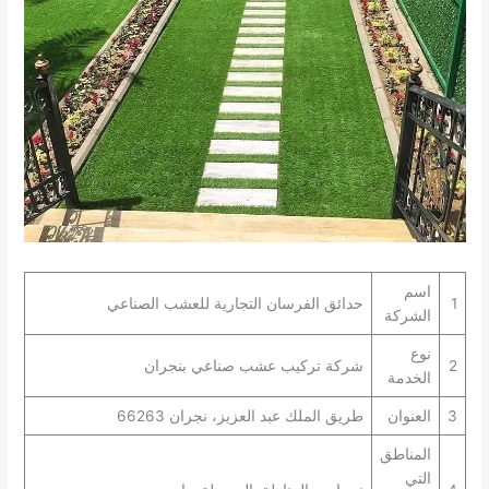
اسم
1
حدائق الفرسان التجارية للعشب الصناعي
الشركة
نوع
2
شركة تركيب عشب صناعي بنجران
الخدمة
3
العنوان
طريق الملك عبد العزيز، نجران 66263
المناطق
التي