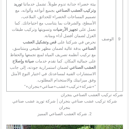
بيئة خضراء جذابة تدوم طويلاً. تشمل خدماتنا
توريد
وتركيب العشب الصناعي
بجميع أنواعه وألوانه، مع
تصميم المساحات الخضراء للحدائق، الملاعب،
الأسطح، والشرفات بما يتناسب مع احتياجاتك. كما
نعمل على
تجهيز الأرضيات
وتسويتها وتركيب طبقات
العزل لضمان أفضل أداء ومتانة.
9
الوصف
نحرص في شركتنا على
قص وتشكيل العشب
الصناعي
بدقة عالية لضمان مظهر طبيعي ومتناسق،
مع تركيب أنظمة تصريف المياه لمنع تجمعها والحفاظ
على جمالية المكان. كما نقدم خدمات
صيانة وإصلاح
العشب الصناعي
لضمان استمرارية جودته، إلى جانب
الاستشارات الفنية لمساعدتك في اختيار النوع الأمثل
وفق ميزانيتك والاستخدام المطلوب.
“+شركة+تركيب+عشب+صناعي+بنجران+”
شركه تركيب العشب الصناعي بنجران
شركة تركيب عشب صناعي بنجران | شركة توريد عشب صناعي
بنجران
2. شركة العشب الصناعي المميز