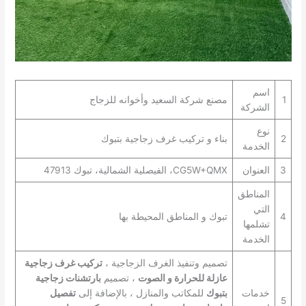
اسم
1
مصنع شركة السعيد وأخوانه للزجاج
الشركة
نوع
2
بناء و تركيب غرف زجاجية بتبوك
الخدمة
3
العنوان
CG5W+QMX، الفيصلية الشمالية، تبوك 47913
المناطق
التي
4
تبوك و المناطق المحيطة بها
تشلمها
الخدمة
تصميم وتنفيذ الغرف الزجاجية ،
تركيب غرف زجاجية
عازلة للحرارة و الصوت
، تصميم
بارتشنات زجاجية
خدمات
بتبوك
للمكاتب والمنازل ، بالإضافة إلى
تفصيل
5