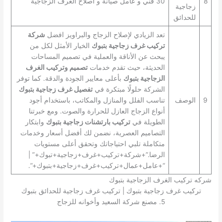
8
30 فني و عامل صيانة و اصلاح الغرف الزجاجية
زجاجية
للحدائق
تعد الزيادي لإصلاح الزجاج والبراويز افضل
شركة
تركيب غرف زجاجية بتبوك
الخيار الأمثل لكل من
يبحث عن الأناقة والعملية في تصميم المساحات
الحديثة، حيث تقدم خدمات
تصميم وتركيب الغرف
الزجاجية بتبوك
بأعلى معايير الجودة والدقة. كما توفر
الشركة حلولًا مبتكرة في
تفصيل غرف زجاجية بتبوك
9
الوصف
تناسب الفلل والمنازل والمكاتب، باستخدام أجود
أنواع الزجاج العازل للحرارة والصوت. ومع خبرتنا
الطويلة في
تركيب بارتشنات زجاجية بتبوك
وابتكار
التصاميم العصرية، نضمن لك أفضل أسعار وخدمات
متكاملة تلبي احتياجاتك وتحقق أعلى مستويات
الرضا.”+شركة+تركيب+غرف+زجاجية+تبوك+” |
“+عامل+عمال+تركيب+غرف+زجاجية+بتبوك+”.
شركه تركيب الغرف الزجاجية بتبوك
تركيب غرف زجاجية بتبوك | تركيب غرف زجاجية للحدائق بتبوك
5. مصنع شركة السعيد وأخوانه للزجاج