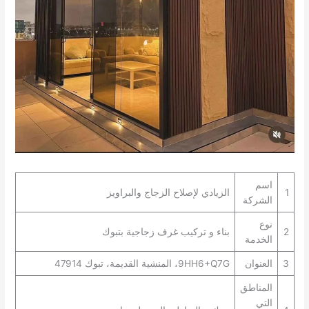
اسم
1
الزيادي لإصلاح الزجاج والبراويز
الشركة
نوع
2
بناء و تركيب غرف زجاجية بتبوك
الخدمة
3
العنوان
9HH6+Q7G، المنشية القديمة، تبوك 47914
المناطق
التي