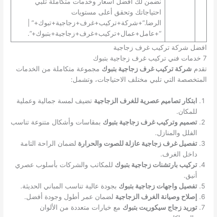
نضمن لك أفضل أسعار وخدمات متكاملة تلبي
احتياجاتك وتحقق أعلى مستويات
الرضا.”+شركة+تركيب+غرف+زجاجية+تبوك+” |
“+عامل+عمال+تركيب+غرف+زجاجية+بتبوك+”.
افضل شركة تركيب غرف زجاجية
7 خدمات فني تركيب غرف زجاجية بتبوك
تقدم
شركة تركيب غرف زجاجية بتبوك
مجموعة متكاملة من الخدمات
المتخصصة التي تلبي مختلف الاحتياجات، وتشمل:
ابتكار تصاميم عصرية للغرف الزجاجية
تضيف لمسة جمالية وعملية
للمكان.
تصميم وتركيب غرف زجاجية بتبوك
بمقاسات وأشكال متنوعة تناسب
الفلل والمنازل.
تفصيل غرف زجاجية عازلة للصوت والحرارة
لضمان الراحة التامة
داخل الغرف.
تركيب بارتشنات زجاجية بتبوك
للمكاتب والشركات بأسلوب عصري
أنيق.
تفصيل واجهات زجاجية بتبوك
بجودة عالية تناسب المباني الحديثة.
إصلاح وصيانة الغرف الزجاجية
لضمان عمر أطول وجودة أفضل.
توريد زجاج سيكوريت بتبوك
مع خيارات متعددة من الألوان