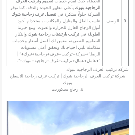
الحديثة، حيث تقدم خدمات
تصميم وتركيب الغرف
الزجاجية بتبوك
بأعلى معايير الجودة والدقة. كما توفر
الشركة حلولًا مبتكرة في
تفصيل غرف زجاجية بتبوك
9
الوصف
تناسب الفلل والمنازل والمكاتب، باستخدام أجود
أنواع الزجاج العازل للحرارة والصوت. ومع خبرتنا
الطويلة في
تركيب بارتشنات زجاجية بتبوك
وابتكار
التصاميم العصرية، نضمن لك أفضل أسعار وخدمات
متكاملة تلبي احتياجاتك وتحقق أعلى مستويات
الرضا.”+شركة+تركيب+غرف+زجاجية+تبوك+” |
“+عامل+عمال+تركيب+غرف+زجاجية+بتبوك+”.
شركه تركيب الغرف الزجاجية بتبوك
شركة تركيب الغرف الزجاجية بتبوك | تركيب غرف زجاجية للاسطح
بتبوك
6. زجاج سيكوريت