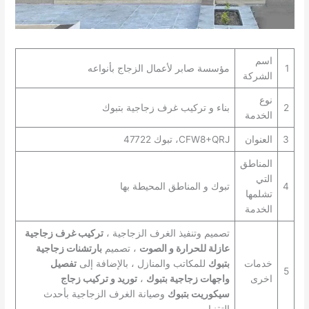
اسم
1
مؤسسة صابر لأعمال الزجاج بأنواعه
الشركة
نوع
2
بناء و تركيب غرف زجاجية بتبوك
الخدمة
3
العنوان
CFW8+QRJ، تبوك 47722
المناطق
التي
4
تبوك و المناطق المحيطة بها
تشلمها
الخدمة
تصميم وتنفيذ الغرف الزجاجية ،
تركيب غرف زجاجية
عازلة للحرارة و الصوت
، تصميم
بارتشنات زجاجية
خدمات
بتبوك
للمكاتب والمنازل ، بالإضافة إلى
تفصيل
5
اخرى
واجهات زجاجية بتبوك
،
توريد و تركيب زجاج
سيكوريت بتبوك
وصيانة الغرف الزجاجية بأحدث
التقنيات