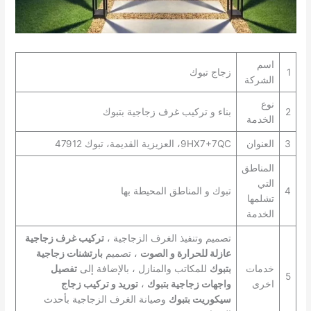
اسم
1
زجاج تبوك
الشركة
نوع
2
بناء و تركيب غرف زجاجية بتبوك
الخدمة
3
العنوان
9HX7+7QC، العزيزية القديمة، تبوك 47912
المناطق
التي
4
تبوك و المناطق المحيطة بها
تشلمها
الخدمة
تصميم وتنفيذ الغرف الزجاجية ،
تركيب غرف زجاجية
عازلة للحرارة و الصوت
، تصميم
بارتشنات زجاجية
خدمات
بتبوك
للمكاتب والمنازل ، بالإضافة إلى
تفصيل
5
اخرى
واجهات زجاجية بتبوك
،
توريد و تركيب زجاج
سيكوريت بتبوك
وصيانة الغرف الزجاجية بأحدث