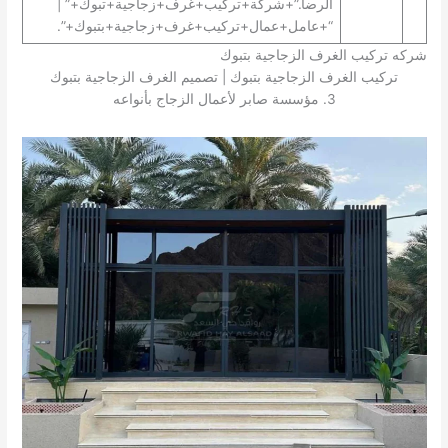
الرضا.”+شركة+تركيب+غرف+زجاجية+تبوك+” |
“+عامل+عمال+تركيب+غرف+زجاجية+بتبوك+”.
شركه تركيب الغرف الزجاجية بتبوك
تركيب الغرف الزجاجية بتبوك | تصميم الغرف الزجاجية بتبوك
3. مؤسسة صابر لأعمال الزجاج بأنواعه