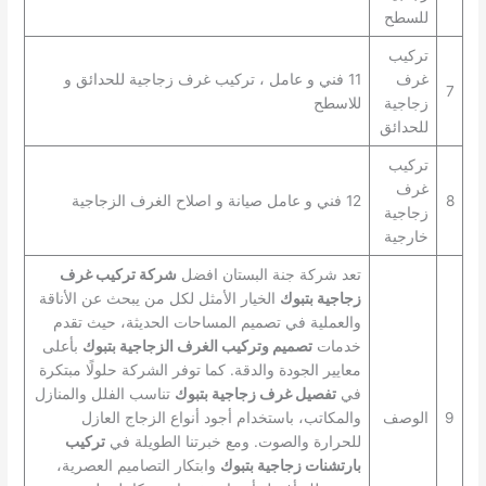
للسطح
تركيب
غرف
11 فني و عامل ، تركيب غرف زجاجية للحدائق و
7
زجاجية
للاسطح
للحدائق
تركيب
غرف
8
12 فني و عامل صيانة و اصلاح الغرف الزجاجية
زجاجية
خارجية
تعد شركة جنة البستان افضل
شركة تركيب غرف
زجاجية بتبوك
الخيار الأمثل لكل من يبحث عن الأناقة
والعملية في تصميم المساحات الحديثة، حيث تقدم
خدمات
تصميم وتركيب الغرف الزجاجية بتبوك
بأعلى
معايير الجودة والدقة. كما توفر الشركة حلولًا مبتكرة
في
تفصيل غرف زجاجية بتبوك
تناسب الفلل والمنازل
9
الوصف
والمكاتب، باستخدام أجود أنواع الزجاج العازل
للحرارة والصوت. ومع خبرتنا الطويلة في
تركيب
بارتشنات زجاجية بتبوك
وابتكار التصاميم العصرية،