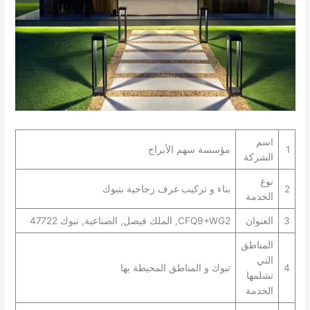
اسم
1
مؤسسة سهم الأبراج
الشركة
نوع
2
بناء و تركيب غرف زجاجية بتبوك
الخدمة
3
العنوان
CFQ9+WG2, الملك فيصل, الصناعية, تبوك 47722
المناطق
التي
4
تبوك و المناطق المحيطة بها
تشلمها
الخدمة