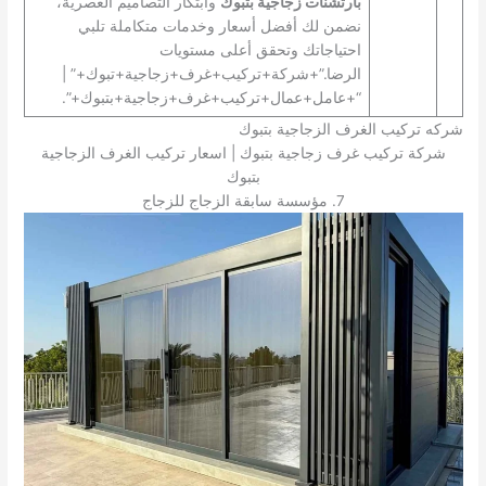
بارتشنات زجاجية بتبوك
وابتكار التصاميم العصرية،
نضمن لك أفضل أسعار وخدمات متكاملة تلبي
احتياجاتك وتحقق أعلى مستويات
الرضا.”+شركة+تركيب+غرف+زجاجية+تبوك+” |
“+عامل+عمال+تركيب+غرف+زجاجية+بتبوك+”.
شركه تركيب الغرف الزجاجية بتبوك
شركة تركيب غرف زجاجية بتبوك | اسعار تركيب الغرف الزجاجية
بتبوك
7. مؤسسة سابقة الزجاج للزجاج