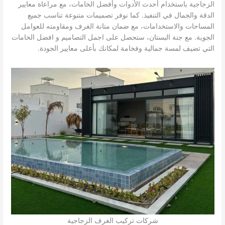
الزجاجية باستخدام أحدث الأدوات وأفضل الخامات، مع مراعاة معايير
الدقة والجمال في التنفيذ. كما نوفر تصميمات متنوعة تناسب جميع
المساحات والاستخدامات، مع ضمان متانة الغرف ومقاومته للعوامل
الجوية. مع جنة البستان، ستحصل على اجمل التصاميم و افضل الخامات
التي تضيف لمسة جمالية وفخامة لمكانك بأعلى معايير الجودة.
شركات تركيب الغرف الزجاجية