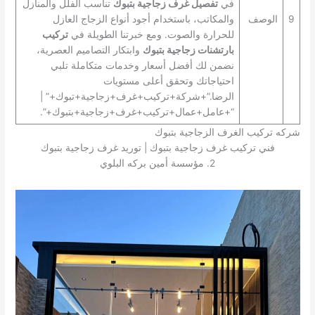
في
تفصيل غرف زجاجية بتبوك
تناسب الفلل والمنازل
9
الوصف
والمكاتب، باستخدام أجود أنواع الزجاج العازل
للحرارة والصوت. ومع خبرتنا الطويلة في
تركيب
بارتشنات زجاجية بتبوك
وابتكار التصاميم العصرية،
نضمن لك أفضل أسعار وخدمات متكاملة تلبي
احتياجاتك وتحقق أعلى مستويات
الرضا.”+شركة+تركيب+غرف+زجاجية+تبوك+” |
“+عامل+عمال+تركيب+غرف+زجاجية+بتبوك+”.
شركه تركيب الغرف الزجاجية بتبوك
فني تركيب غرف زجاجية بتبوك | توريد غرف زجاجية بتبوك
2. مؤسسة أمين بركه البلوي