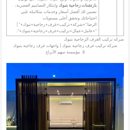
بارتشنات زجاجية بتبوك
وابتكار التصاميم العصرية،
نضمن لك أفضل أسعار وخدمات متكاملة تلبي
احتياجاتك وتحقق أعلى مستويات
الرضا.”+شركة+تركيب+غرف+زجاجية+تبوك+” |
“+عامل+عمال+تركيب+غرف+زجاجية+بتبوك+”.
شركه تركيب الغرف الزجاجية بتبوك
شركة تركيب غرف زجاجية بتبوك | واجهات غرف زجاجية بتبوك
8. مؤسسة سهم الأبراج