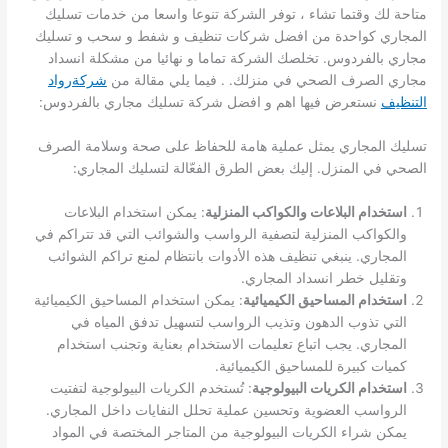
متاحة لك وقتما تشاء ، توفر الشركة تنوعا واسعا من خدمات تسليك
المجاري كواحدة من افضل شركات تنظيف و شفط و سحب و تسليك
مجاري بالفردوس. تخلصك الشركة تماما و نهائيا من مشكلة انسداد
مجاري الصرف الصحي في منزلك. . فيما يلي مقالة من
شركةرواد
التنظيف
نستعرض فيها اهم و افضل شركة تسليك مجاري بالفردوس:
تسليك المجاري يمثل عملية هامة للحفاظ على صحة وسلامة الصرف
الصحي في المنزل. إليك بعض الطرق الفعّالة لتسليك المجاري:
استخدام البلاعات والكواكب المنزلية
: يمكن استخدام البلاعات
والكواكب المنزلية لتصفية الرواسب والشوائب التي قد تتراكم في
المجاري. ينبغي تنظيف هذه الأدوات بانتظام لمنع تراكم الشوائب
وتقليل خطر انسداد المجاري.
استخدام المساحيق الكيميائية
: يمكن استخدام المساحيق الكيميائية
التي تذوب الدهون وتذيب الرواسب لتسهيل تدفق المياه في
المجاري. يجب اتباع تعليمات الاستخدام بعناية وتجنب استخدام
كميات كبيرة للمساحيق الكيميائية.
استخدام الكريات البيولوجية
: تُستخدم الكريات البيولوجية لتفتيت
الرواسب العضوية وتحسين عملية تحلل النفايات داخل المجاري.
يمكن شراء الكريات البيولوجية من المتاجر المختصة في المواد