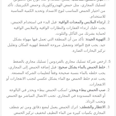
لتسليك المجاري، مثل حمض الهيدروكلوريك وحمض الكبريتيك. تأكد
من اختيار الحمض المناسب لنوع الانسداد وتحديد الكمية المناسبة
للاستخدام.
ارتداء الملابس والمعدات الواقية
: قبل البدء في استخدام الحمض،
يجب عليك ارتداء القفازات والنظارات الواقية والملابس الواقية
لحماية بشرتك من التآكل والتلوث.
التهوية الجيدة
: تأكد من أن المنطقة التي تعمل فيها مهواة بشكل
جيد. يجب فتح النوافذ وتشغيل مروحة الشفط لتهوية المكان وتقليل
تركيز البخارات الضارة.
5. ارخص شركة تسليك مجاري بالفردوس | تسليك مجاري بالضغط
خلط الحمض بالماء بشكل صحيح
: قبل إضافة الحمض إلى المجاري،
يجب خلطه بالماء بنسبة صحيحة وفقاً لتعليمات الشركة المصنعة.
يجب عدم خلط الحمض مع الماء بشكل عكسي لتجنب الانفجارات أو
الانفجارات.
صب الحمض ببطء وبحذر
: اسكب الحمض ببطء وبحذر في البالوعة
أو الفتحة المسدودة في المجاري. تجنب الاتصال المباشر مع الحمض
وتجنب الرذاذ.
الانتظار والشطف
: اترك الحمض يعمل لبضع دقائق ومن ثم شطف
المجاري بكميات كبيرة من الماء النظيف لتخفيف تركيز الحمض