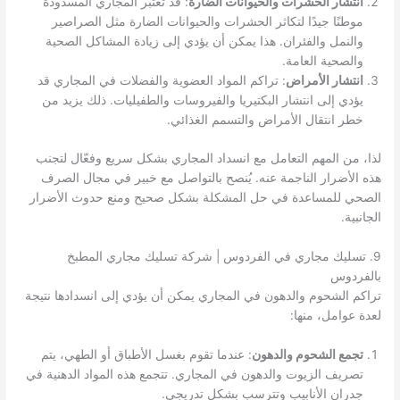
انتشار الحشرات والحيوانات الضارة
: قد تعتبر المجاري المسدودة
موطنًا جيدًا لتكاثر الحشرات والحيوانات الضارة مثل الصراصير
والنمل والفئران. هذا يمكن أن يؤدي إلى زيادة المشاكل الصحية
والصحية العامة.
انتشار الأمراض
: تراكم المواد العضوية والفضلات في المجاري قد
يؤدي إلى انتشار البكتيريا والفيروسات والطفيليات. ذلك يزيد من
خطر انتقال الأمراض والتسمم الغذائي.
لذا، من المهم التعامل مع انسداد المجاري بشكل سريع وفعّال لتجنب
هذه الأضرار الناجمة عنه. يُنصح بالتواصل مع خبير في مجال الصرف
الصحي للمساعدة في حل المشكلة بشكل صحيح ومنع حدوث الأضرار
الجانبية.
9. تسليك مجاري في الفردوس | شركة تسليك مجاري المطبخ
بالفردوس
تراكم الشحوم والدهون في المجاري يمكن أن يؤدي إلى انسدادها نتيجة
لعدة عوامل، منها:
تجمع الشحوم والدهون
: عندما تقوم بغسل الأطباق أو الطهي، يتم
تصريف الزيوت والدهون في المجاري. تتجمع هذه المواد الدهنية في
جدران الأنابيب وتترسب بشكل تدريجي.