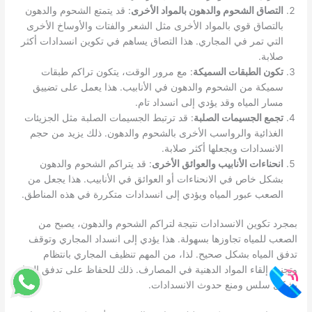
التصاق الشحوم والدهون بالمواد الأخرى
: قد يتمتع الشحوم والدهون
بالتصاق قوي بالمواد الأخرى مثل الشعر والفتات والأوساخ الأخرى
التي تمر في المجاري. هذا التصاق يساهم في تكوين انسدادات أكثر
صلابة.
تكون الطبقات السميكة
: مع مرور الوقت، يتكون تراكم طبقات
سميكة من الشحوم والدهون في الأنابيب. هذا يعمل على تضييق
مسار المياه وقد يؤدي إلى انسداد تام.
تجمع الجسيمات الصلبة
: قد ترتبط الجسيمات الصلبة مثل الجزيئات
الغذائية والرواسب الأخرى بالشحوم والدهون. ذلك يزيد من حجم
الانسدادات ويجعلها أكثر صلابة.
انحناءات الأنابيب والعوائق الأخرى
: قد يتراكم الشحوم والدهون
بشكل خاص في الانحناءات أو العوائق في الأنابيب. هذا يجعل من
الصعب عبور المياه ويؤدي إلى انسدادات متكررة في هذه المناطق.
بمجرد تكوين الانسدادات نتيجة لتراكم الشحوم والدهون، يصبح من
الصعب للمياه تجاوزها بسهولة. هذا يؤدي إلى انسداد المجاري وتوقف
تدفق المياه بشكل صحيح. لذا، من المهم تنظيف المجاري بانتظام
وتجنب إلقاء المواد الدهنية في المصارف. ذلك للحفاظ على تدفق المياه
بشكل سلس ومنع حدوث الانسدادات.