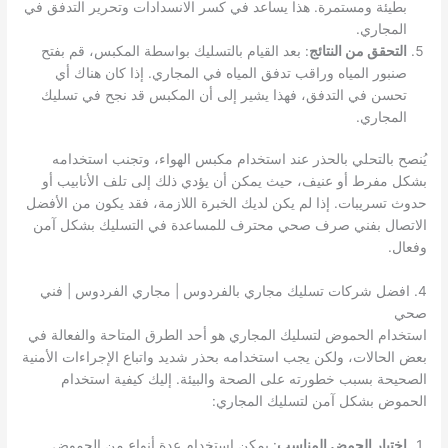
بطيئة ومستمرة. هذا يساعد في كسر الانسدادات وتحرير التدفق في
المجاري.
التحقق من النتائج
: بعد القيام بالتسليك بواسطة المكبس، قم بفتح
صنبور المياه وراقب تدفق المياه في المجاري. إذا كان هناك أي
تحسن في التدفق، فهذا يشير إلى أن المكبس قد نجح في تسليك
المجاري.
يُنصح بالتحلي بالحذر عند استخدام مكبس الهواء، وتجنب استخدامه
بشكل مفرط أو عنيف، حيث يمكن أن يؤدي ذلك إلى تلف الأنابيب أو
حدوث تسريبات. إذا لم يكن لديك الخبرة اللازمة، فقد يكون من الأفضل
الاتصال بفني صرف صحي محترف للمساعدة في التسليك بشكل آمن
وفعال.
4. افضل شركات تسليك مجاري بالفردوس | مجاري الفردوس | فني
صحي
استخدام الحموض لتسليك المجاري هو أحد الطرق المتاحة والفعالة في
بعض الحالات، ولكن يجب استخدامه بحذر شديد واتباع الإجراءات الأمنية
الصحيحة بسبب خطورته على الصحة والبيئة. إليك كيفية استخدام
الحموض بشكل آمن لتسليك المجاري:
اختيار الحمض المناسب
: يمكن استخدام عدة أنواع من الحموض