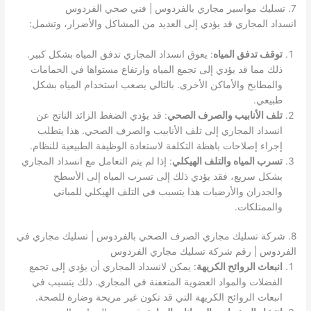
7. تسليك مواسير مجاري بالفردوس | فني صحي الفردوس
انسداد المجاري قد يؤدي إلى العديد من المشاكل والأضرار، وتشمل:
توقف تدفق المياه
: يعوق انسداد المجاري تدفق المياه بشكل كبير.
ذلك مما قد يؤدي إلى تجمع المياه وارتفاع مستواها في الحمامات
والمطابخ والأماكن الأخرى. بالتالي يصعب استخدام المياه بشكل
طبيعي.
تلف الأنابيب والصرف الصحي
: قد يؤدي الضغط الزائد الناتج عن
انسداد المجاري إلى تلف الأنابيب والصرف الصحي. هذا يتطلب
إجراء إصلاحات باهظة التكلفة لاستعادة الوظيفة الطبيعية للنظام.
تسرب المياه والتلف الهيكلي
: إذا لم يتم التعامل مع انسداد المجاري
بشكل سريع، فقد يؤدي ذلك إلى تسرب المياه إلى الأسطح
والجدران والأرضيات هذا يتسبب في التلف الهيكلي للمباني
والممتلكات.
8. شركة تسليك مجاري الصرف الصحي بالفردوس | تسليك مجاري في
الفردوس | رقم شركة تسليك مجاري الفردوس
انبعاث الروائح الكريهة
: يمكن لانسداد المجاري أن يؤدي إلى تجمع
الفضلات والمواد العضوية المتعفنة في المجاري. ذلك يتسبب في
انبعاث الروائح الكريهة التي قد تكون غير مريحة وضارة للصحة.