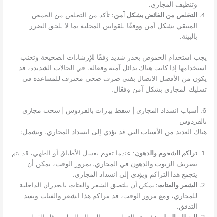
وتنظيف المجاري.
التخلص من الفائض بشكل آمن
: تأكد من التخلص من الحمض
المتبقي بشكل آمن ووفقًا للقوانين المحلية بما لا يلحق الضرر
بالبيئة.
يجب استخدام الحموض بحذر شديد وفقًا للإرشادات الصحيحة وتجنب
استخدامها إذا كانت هناك بدائل آمنة وفعالة. في الحالات الشديدة، قد
يكون من الأفضل الاتصال بفني صرف صحي محترف للمساعدة في
تسليك المجاري بشكل آمن وفعّال.
6. أسباب انسداد المجاري | سفط بيارات بالفردوس | سحب مجاري
بالفردوس
هناك العديد من الأسباب التي قد تؤدي إلى انسداد المجاري، وتشمل:
تراكم الشحوم والدهون
: عندما تقوم بغسل الأطباق أو الطهي، قد يتم
تصريف الزيوت والدهون في المجاري. بمرور الوقت، يمكن أن
يتجمع هذا التراكم ويؤدي إلى انسداد المجاري.
الشعر والفتات
: يمكن أن يلتصق الشعر والفتات بالجدران الداخلية
للمجاري، ومع مرور الوقت، قد يتراكم هذا الشعر والفتات ويسد
التدفق.
الحطام الصلب
: قد يتم التخلص من الحطام الصلب مثل القطع