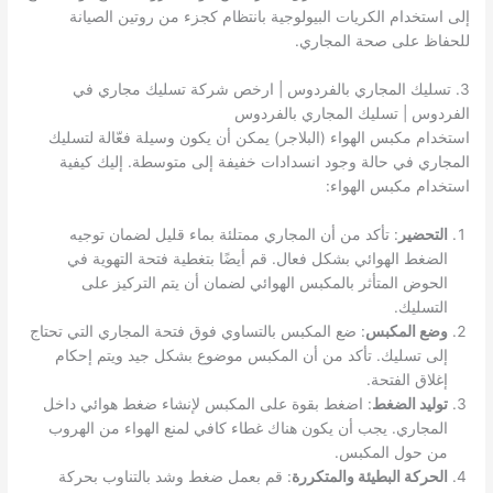
إلى استخدام الكريات البيولوجية بانتظام كجزء من روتين الصيانة
للحفاظ على صحة المجاري.
3. تسليك المجاري بالفردوس | ارخص شركة تسليك مجاري في
الفردوس | تسليك المجاري بالفردوس
استخدام مكبس الهواء (البلاجر) يمكن أن يكون وسيلة فعّالة لتسليك
المجاري في حالة وجود انسدادات خفيفة إلى متوسطة. إليك كيفية
استخدام مكبس الهواء:
التحضير
: تأكد من أن المجاري ممتلئة بماء قليل لضمان توجيه
الضغط الهوائي بشكل فعال. قم أيضًا بتغطية فتحة التهوية في
الحوض المتأثر بالمكبس الهوائي لضمان أن يتم التركيز على
التسليك.
وضع المكبس
: ضع المكبس بالتساوي فوق فتحة المجاري التي تحتاج
إلى تسليك. تأكد من أن المكبس موضوع بشكل جيد ويتم إحكام
إغلاق الفتحة.
توليد الضغط
: اضغط بقوة على المكبس لإنشاء ضغط هوائي داخل
المجاري. يجب أن يكون هناك غطاء كافي لمنع الهواء من الهروب
من حول المكبس.
الحركة البطيئة والمتكررة
: قم بعمل ضغط وشد بالتناوب بحركة