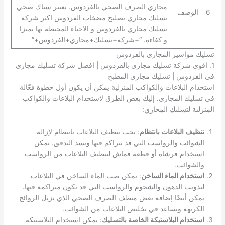
مجاري الصرف الصحي بالفردوس. يعتبر سباك صحي
6
الوصف
تسليك مجاري تصليح مضخات الفردوس اكثر شركة
تسليك مجاري بالفردوس و الاحياء المحيطة بها تميزا
و كفاءة. “+شركة+تسليك+مجاري+الفردوس+”
تسليك مواسير المجاري بالفردوس
1. اقوى شركة تسليك مجاري بالفردوس | افضل شركة تسليك مجاري
في الفردوس | تسليك مجاري المطبخ
استخدام البلاعات والكواكب المنزلية يمكن أن يكون أول خطوة فعّالة
في تسليك المجاري. إليك بعض الطرق لاستخدام البلاعات والكواكب
المنزلية لتسليك المجاري:
تنظيف البلاعات بانتظام
: يجب تنظيف البلاعات بانتظام لإزالة
الشوائب والرواسب التي قد تتراكم فيها وتسد التدفق. يمكن
استخدام فرشاة أو قطعة قماش لتنظيف البلاعات من الرواسب
والشوائب.
استخدام الماء الساخن
: يمكن صب الماء الساخن في البلاعات
لتذويب الدهون والشحوم والرواسب التي قد تكون متراكمة فيها.
يمكن أيضًا إضافة بعض منظف الصرف الصحي الذي يزيل الروائح
الكريهة ويساعد في تخليص البلاعات من الشوائب.
استخدام البلاستيكة الخاصة بالتسليك
: يمكن استخدام البلاستيكة