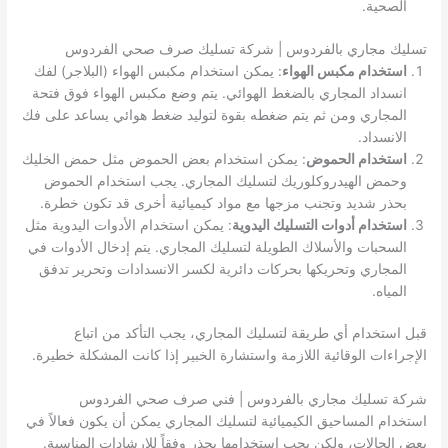
الصحية.
تسليك مجاري بالفردوس | شركة تسليك صرف صحي الفردوس
استخدام مكبس الهواء
: يمكن استخدام مكبس الهواء (البلاجر) لفك
انسداد المجاري بالضغط الهوائي. يتم وضع مكبس الهواء فوق فتحة
المجاري ومن ثم يتم ضغطه بقوة لتوليد ضغط هوائي يساعد على فك
الانسداد.
استخدام الحموض
: يمكن استخدام بعض الحموض مثل حمض الخليك
وحمض الهيدروكلوريك لتسليك المجاري. يجب استخدام الحموض
بحذر شديد وتجنب مزجها مع مواد كيميائية أخرى قد تكون خطرة.
استخدام أدوات التسليك اليدوية
: يمكن استخدام الأدوات اليدوية مثل
السحبات والأسلاك الطويلة لتسليك المجاري. يتم إدخال الأدوات في
المجاري وتحريكها بحركات دائرية لكسر الانسدادات وتحرير تدفق
المياه.
قبل استخدام أي طريقة لتسليك المجاري، يجب التأكد من اتباع
الإجراءات الوقائية اللازمة واستشارة الخبير إذا كانت المشكلة خطيرة.
شركة تسليك مجاري بالفردوس | فني صرف صحي الفردوس
استخدام المساحيق الكيميائية لتسليك المجاري يمكن أن يكون فعالاً في
بعض الحالات، ولكن يجب استخدامها بحذر وفقاً للإرشادات المناسبة.