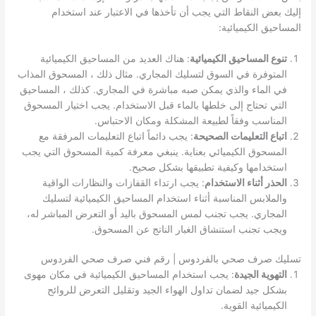
إليك بعض النقاط التي يجب أن تأخذها في الاعتبار عند استخدام
المساحيق الكيميائية:
تنوع المساحيق الكيميائية
: هناك العديد من المساحيق الكيميائية
المتوفرة في السوق لتسليك المجاري. مثال ذلك ، المسحوق المذاب
في الماء والذي يمكن صبه مباشرة في المجاري. كذلك ، المساحيق
التي تحتاج إلى خلطها بالماء قبل الاستخدام. يجب اختيار المسحوق
المناسب وفقاً لطبيعة المشكلة ومكان الاحتباس.
اتباع التعليمات الصحيحة
: يجب دائماً اتباع التعليمات المرفقة مع
المسحوق الكيميائي بعناية. ينبغي معرفة كمية المسحوق التي يجب
استخدامها وكيفية تطبيقها بشكل صحيح.
الحذر أثناء الاستخدام
: يجب ارتداء القفازات والنظارات الواقية
والملابس المناسبة أثناء استخدام المساحيق الكيميائية لتسليك
المجاري. يجب تجنب لمس المسحوق باليد أو التعرض المباشر له،
ويجب تجنب استنشاق الغبار الناتج عن المسحوق.
تسليك صرف صحي بالفردوس | رقم فني صرف صحي الفردوس
التهوية الجيدة
: يجب استخدام المساحيق الكيميائية في مكان مهوى
بشكل جيد لضمان تداول الهواء الجيد وتقليل التعرض للروائح
الكيميائية القوية.