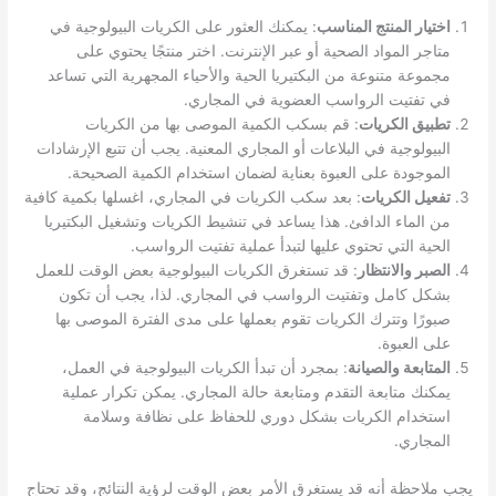
اختيار المنتج المناسب
: يمكنك العثور على الكريات البيولوجية في
متاجر المواد الصحية أو عبر الإنترنت. اختر منتجًا يحتوي على
مجموعة متنوعة من البكتيريا الحية والأحياء المجهرية التي تساعد
في تفتيت الرواسب العضوية في المجاري.
تطبيق الكريات
: قم بسكب الكمية الموصى بها من الكريات
البيولوجية في البلاعات أو المجاري المعنية. يجب أن تتبع الإرشادات
الموجودة على العبوة بعناية لضمان استخدام الكمية الصحيحة.
تفعيل الكريات
: بعد سكب الكريات في المجاري، اغسلها بكمية كافية
من الماء الدافئ. هذا يساعد في تنشيط الكريات وتشغيل البكتيريا
الحية التي تحتوي عليها لتبدأ عملية تفتيت الرواسب.
الصبر والانتظار
: قد تستغرق الكريات البيولوجية بعض الوقت للعمل
بشكل كامل وتفتيت الرواسب في المجاري. لذا، يجب أن تكون
صبورًا وتترك الكريات تقوم بعملها على مدى الفترة الموصى بها
على العبوة.
المتابعة والصيانة
: بمجرد أن تبدأ الكريات البيولوجية في العمل،
يمكنك متابعة التقدم ومتابعة حالة المجاري. يمكن تكرار عملية
استخدام الكريات بشكل دوري للحفاظ على نظافة وسلامة
المجاري.
يجب ملاحظة أنه قد يستغرق الأمر بعض الوقت لرؤية النتائج، وقد تحتاج