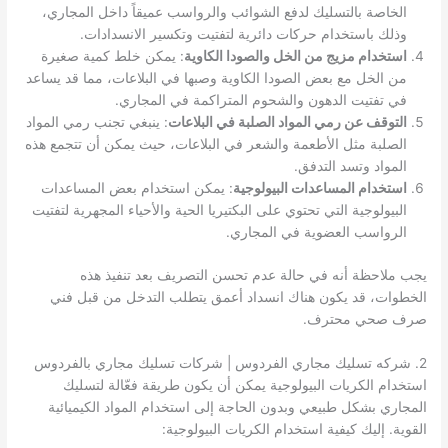
الخاصة بالتسليك لدفع الشوائب والرواسب عميقاً داخل المجاري،
وذلك باستخدام حركات دائرية لتفتيت وتكسير الانسدادات.
استخدام مزيج من الخل والصودا الكاوية
: يمكن خلط كمية صغيرة
من الخل مع بعض الصودا الكاوية وصبها في البلاعات، مما قد يساعد
في تفتيت الدهون والشحوم المتراكمة في المجاري.
التوقف عن رمي المواد الصلبة في البلاعات
: ينبغي تجنب رمي المواد
الصلبة مثل الأطعمة والشعر في البلاعات، حيث يمكن أن تتجمع هذه
المواد وتسد التدفق.
استخدام المساعدات البيولوجية
: يمكن استخدام بعض المساعدات
البيولوجية التي تحتوي على البكتيريا الحية والأحياء المجهرية لتفتيت
الرواسب العضوية في المجاري.
يجب ملاحظة أنه في حالة عدم تحسن التصريف بعد تنفيذ هذه
الخطوات، قد يكون هناك انسداد أعمق يتطلب التدخل من قبل فني
صرف صحي محترف.
2. شركه تسليك مجاري الفردوس | شركات تسليك مجاري بالفردوس
استخدام الكريات البيولوجية يمكن أن يكون طريقة فعّالة لتسليك
المجاري بشكل طبيعي وبدون الحاجة إلى استخدام المواد الكيميائية
القوية. إليك كيفية استخدام الكريات البيولوجية: