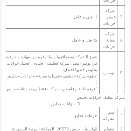
خزانات
شركة
7
غسيل
11 فني و عامل
خزانات
شركة
8
صيانة
12 فني و عامل
خزانات
تتميز الشركة بمصداقيتها و ما توفره من مهارة و حرفية
في توفير افضل شركة تنظيف ، صيانة ، غسيل خزانات
بخليص فلديها افضل:
9
الوصف
“رقم+شركة+تنظيف+غسيل+صيانة++خزانات+بخليص+”
|
“+رقم+ارقام+اسعار+شركات+تنظيف+خزانات+خليص+”.
شركه تنظيف خزانات بخليص
3. خزانات حدايق
اسم
1
خزانات حدايق
الشركة
2
العنوان
الواسط،، خليص 26579، المملكة العربية السعودية