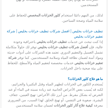
المستخدمين.
لذلك، من المهم دائمًا استخدام
كلور الخزانات المخصص
للحفاظ على
سلامة المياه وصحة السباحين.
تنظيف خزانات بخليص | افضل شركات تنظيف خزانات بخليص | شركة
تعقيم خزانات بخليص
إذا كنت تبحث عن خدمات
تنظيف خزانات بخليص
باحترافية وجودة
عالية، فإن
أفضل شركات تنظيف خزانات بخليص
توفر لك حلولاً متكاملة
تشمل الغسيل والتعقيم الدوري. تعتمد هذه الشركات على أدوات حديثة
ومواد آمنة لضمان نظافة المياه وسلامة المستخدمين. كما توفر
شركة
تعقيم خزانات بخليص
خدمات مخصصة لتعقيم المياه والأسطح، للحفاظ
على بيئة صحية داخل الخزانات.
ما هو علاج كلور الخزانات؟
يُستخدم الكلور في الخزانات لتطهير المياه وقتل البكتيريا والجراثيم،
لكنه قد يُسبب بعض الأعراض الجانبية عند زيادة نسبته في الماء أو عند
التعرض له بشكل مفرط. من أبرز تلك الأعراض: تهيج العينين، جفاف
البشرة، صعوبة في التنفس، أو تهيج الحلق. لهذا السبب، من الضروري
معرفة
كيفية علاج آثار كلور الخزانات
لضمان سلامة المستخدمين