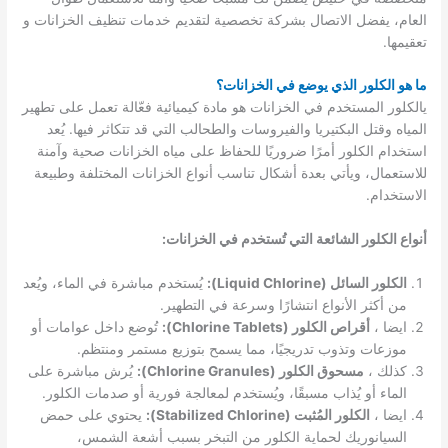
العام، يفضل الاتصال بشركة تخصصية لتقديم خدمات تنظيف الخزانات و
تعقيمها.
ما هو الكلور الذي يوضع في الخزانات؟
يالكلور المستخدم في الخزانات هو مادة كيميائية فعّالة تعمل على تطهير
المياه وقتل البكتيريا والفيروسات والطحالب التي قد تتكاثر فيها. يُعد
استخدام الكلور أمرًا ضروريًا للحفاظ على مياه الخزانات صحية وآمنة
للاستعمال، ويأتي بعدة أشكال تناسب أنواع الخزانات المختلفة وطبيعة
الاستخدام.
أنواع الكلور الشائعة التي تُستخدم في الخزانات:
الكلور السائل (Liquid Chlorine):
يُستخدم مباشرة في الماء، ويُعد
من أكثر الأنواع انتشارًا وسرعة في التطهير.
ايضا ،
أقراص الكلور (Chlorine Tablets):
تُوضع داخل عوامات أو
موزعات وتذوب تدريجيًا، مما يسمح بتوزيع مستمر ومنتظم.
كذلك ،
مسحوق الكلور (Chlorine Granules):
يُرش مباشرة على
الماء أو يُذاب مسبقًا، ويُستخدم لمعالجة فورية أو صدمات الكلور.
ايضا ،
الكلور المُثبت (Stabilized Chlorine):
يحتوي على حمض
السيانوريك لحماية الكلور من التبخر بسبب أشعة الشمس،