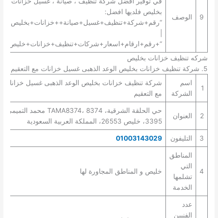
في توفير افضل شركة تنظيف ، صيانة ، غسيل خزانات
بخليص فلديها افضل:
9
الوصف
“رقم+شركة+تنظيف+غسيل+صيانة++خزانات+بخليص+”
|
“+رقم+ارقام+اسعار+شركات+تنظيف+خزانات+خليص+”.
شركه تنظيف خزانات بخليص
5. شركة تنظيف خزانات بخليص الوعد الذهبى غسيل خزانات مع التعقيم
اسم
شركة تنظيف خزانات بخليص الوعد الذهبى غسيل خزانات
1
الشركة
مع التعقيم
حي الحلقة الشرقية، TAMA8374، 8374 محمد التميمي،
2
العنوان
3395، خليص 26553، المملكة العربية السعودية
3
التليفون
01003143029
المناطق
التي
4
خليص و المناطق المجاورة لها
تشلمها
الخدمة
عدد
الفنيين