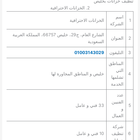
تنظيف خزانات بخليص
2. الخزانات الاحترافية
اسم
1
الخزانات الاحترافية
الشركة
الشارع العام، ج29، خليص 66757، المملكة العربية
2
العنوان
السعودية
3
التليفون
01003143029
المناطق
التي
4
خليص و المناطق المجاورة لها
تشلمها
الخدمة
عدد
الفنيين
5
33 فني و عامل
و
العمال
شركة
6
تنظيف
10 فني و عامل