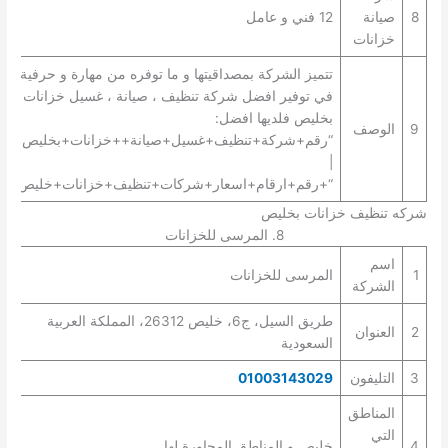
8
صيانة
12 فني و عامل
خزانات
تتميز الشركة بمصداقيتها و ما توفره من مهارة و حرفية
في توفير افضل شركة تنظيف ، صيانة ، غسيل خزانات
بخليص فلديها افضل:
9
الوصف
“رقم+شركة+تنظيف+غسيل+صيانة++خزانات+بخليص+”
|
“+رقم+ارقام+اسعار+شركات+تنظيف+خزانات+خليص+”.
شركه تنظيف خزانات بخليص
8. المرسى للخزانات
اسم
1
المرسى للخزانات
الشركة
طريق السيل، ج6، خليص 26312، المملكة العربية
2
العنوان
السعودية
3
التليفون
01003143029
المناطق
التي
4
خليص و المناطق المجاورة لها