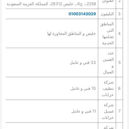
2
العنوان
2258،، ج6،، خليص 26312، المملكة العربية السعودية
3
التليفون
01003143029
المناطق
التي
4
خليص و المناطق المجاورة لها
تشلمها
الخدمة
عدد
الفنيين
5
33 فني و عامل
و
العمال
شركة
6
تنظيف
10 فني و عامل
خزانات
شركة
7
غسيل
11 فني و عامل
خزانات
شركة