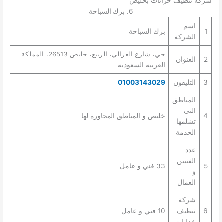
شركه تنظيف خزانات بخليص
6. برك السباحة
اسم
1
برك السباحة
الشركة
حي، شارع الغزالي، الربيع، خليص 26513، المملكة
2
العنوان
العربية السعودية
3
التليفون
01003143029
المناطق
التي
4
خليص و المناطق المجاورة لها
تشلمها
الخدمة
عدد
الفنيين
5
33 فني و عامل
و
العمال
شركة
6
تنظيف
10 فني و عامل
خزانات