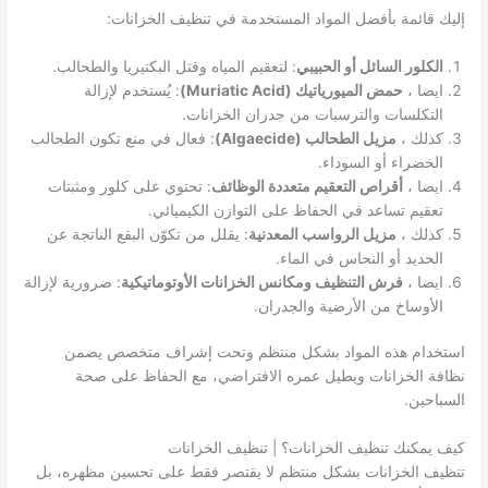
إليك قائمة بأفضل المواد المستخدمة في تنظيف الخزانات:
الكلور السائل أو الحبيبي
: لتعقيم المياه وقتل البكتيريا والطحالب.
ايضا ،
حمض الميورياتيك (Muriatic Acid)
: يُستخدم لإزالة
التكلسات والترسبات من جدران الخزانات.
كذلك ،
مزيل الطحالب (Algaecide)
: فعال في منع تكون الطحالب
الخضراء أو السوداء.
ايضا ،
أقراص التعقيم متعددة الوظائف
: تحتوي على كلور ومثبتات
تعقيم تساعد في الحفاظ على التوازن الكيميائي.
كذلك ،
مزيل الرواسب المعدنية
: يقلل من تكوّن البقع الناتجة عن
الحديد أو النحاس في الماء.
ايضا ،
فرش التنظيف ومكانس الخزانات الأوتوماتيكية
: ضرورية لإزالة
الأوساخ من الأرضية والجدران.
استخدام هذه المواد بشكل منتظم وتحت إشراف متخصص يضمن
نظافة الخزانات ويطيل عمره الافتراضي، مع الحفاظ على صحة
السباحين.
كيف يمكنك تنظيف الخزانات؟ | تنظيف الخزانات
تنظيف الخزانات بشكل منتظم لا يقتصر فقط على تحسين مظهره، بل