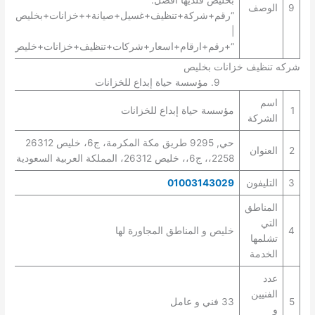
بخليص فلديها افضل:
9
الوصف
“رقم+شركة+تنظيف+غسيل+صيانة++خزانات+بخليص+”
|
“+رقم+ارقام+اسعار+شركات+تنظيف+خزانات+خليص+”.
شركه تنظيف خزانات بخليص
9. مؤسسة حياة إبداع للخزانات
اسم
1
مؤسسة حياة إبداع للخزانات
الشركة
حي, 9295 طريق مكة المكرمة، ج6، خليص 26312
2
العنوان
2258،، ج6،، خليص 26312، المملكة العربية السعودية
3
التليفون
01003143029
المناطق
التي
4
خليص و المناطق المجاورة لها
تشلمها
الخدمة
عدد
الفنيين
5
33 فني و عامل
و