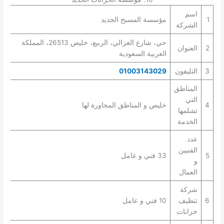
اسم
1
مؤسسة المسبح الجديد
الشركة
حي، شارع الغزالي، الربيع، خليص 26513، المملكة
2
العنوان
العربية السعودية
3
التليفون
01003143029
المناطق
التي
4
خليص و المناطق المجاورة لها
تشلمها
الخدمة
عدد
الفنيين
5
33 فني و عامل
و
العمال
شركة
6
تنظيف
10 فني و عامل
خزانات