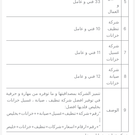
5
33 فني و عامل
و
العمال
شركة
6
تنظيف
10 فني و عامل
خزانات
شركة
7
غسيل
11 فني و عامل
خزانات
شركة
8
صيانة
12 فني و عامل
خزانات
تتميز الشركة بمصداقيتها و ما توفره من مهارة و حرفية
في توفير افضل شركة تنظيف ، صيانة ، غسيل خزانات
بخليص فلديها افضل:
9
الوصف
“رقم+شركة+تنظيف+غسيل+صيانة++خزانات+بخليص+”
|
“+رقم+ارقام+اسعار+شركات+تنظيف+خزانات+خليص+”.