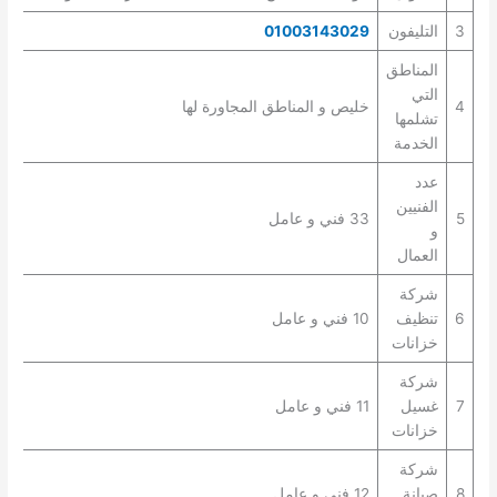
3
التليفون
01003143029
المناطق
التي
4
خليص و المناطق المجاورة لها
تشلمها
الخدمة
عدد
الفنيين
5
33 فني و عامل
و
العمال
شركة
6
تنظيف
10 فني و عامل
خزانات
شركة
7
غسيل
11 فني و عامل
خزانات
شركة
8
صيانة
12 فني و عامل