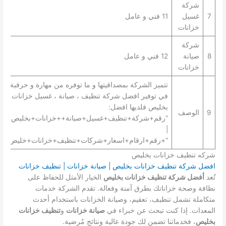
شركة
7
غسيل
11 فني و عامل
خزانات
شركة
8
صيانة
12 فني و عامل
خزانات
تتميز الشركة بمصداقيتها و ما توفره من مهارة و حرفية
في توفير افضل شركة تنظيف ، صيانة ، غسيل خزانات
بخليص فلديها افضل:
9
الوصف
“رقم+شركة+تنظيف+غسيل+صيانة++خزانات+بخليص+”
|
“+رقم+ارقام+اسعار+شركات+تنظيف+خزانات+خليص+”.
شركه تنظيف خزانات بخليص
افضل شركة تنظيف خزانات بخليص | صيانة خزانات | تنظيف خزانات
تُعد
أفضل شركة تنظيف خزانات بخليص
الخيار الأمثل للحفاظ على
نظافة وصحة خزاناتك بطرق آمنة وفعالة. تقدم الشركة خدمات
متكاملة تشمل تنظيف، تعقيم، وصيانة الخزانات باستخدام أحدث
المعدات. إذا كنت تبحث عن خبراء في
صيانة خزانات
و
تنظيف خزانات
بخليص
، فخدماتنا تضمن لك جودة عالية ونتائج مُرضية.