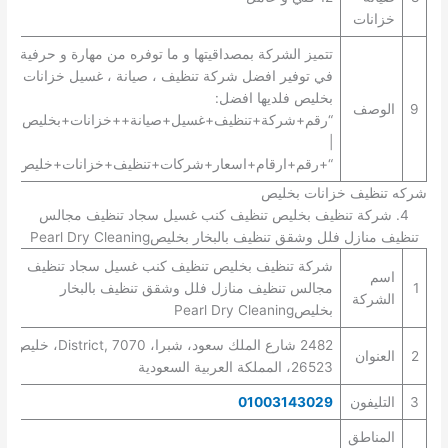
خزانات
تتميز الشركة بمصداقيتها و ما توفره من مهارة و حرفية
في توفير افضل شركة تنظيف ، صيانة ، غسيل خزانات
بخليص فلديها افضل:
9
الوصف
“رقم+شركة+تنظيف+غسيل+صيانة++خزانات+بخليص+”
|
“+رقم+ارقام+اسعار+شركات+تنظيف+خزانات+خليص+”.
شركه تنظيف خزانات بخليص
4. شركة تنظيف بخليص تنظيف كنب غسيل سجاد تنظيف مجالس
تنظيف منازل فلل وشقق تنظيف بالبخار بخليصPearl Dry Cleaning
شركة تنظيف بخليص تنظيف كنب غسيل سجاد تنظيف
اسم
1
مجالس تنظيف منازل فلل وشقق تنظيف بالبخار
الشركة
بخليصPearl Dry Cleaning
2482 شارع الملك سعود، شبرا، District, 7070، خليص
2
العنوان
26523، المملكة العربية السعودية
3
التليفون
01003143029
المناطق