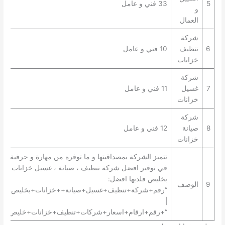
5
33 فني و عامل
و
العمال
شركة
6
تنظيف
10 فني و عامل
خزانات
شركة
7
غسيل
11 فني و عامل
خزانات
شركة
8
صيانة
12 فني و عامل
خزانات
تتميز الشركة بمصداقيتها و ما توفره من مهارة و حرفية
في توفير افضل شركة تنظيف ، صيانة ، غسيل خزانات
بخليص فلديها افضل:
9
الوصف
“رقم+شركة+تنظيف+غسيل+صيانة++خزانات+بخليص+”
|
“+رقم+ارقام+اسعار+شركات+تنظيف+خزانات+خليص+”.