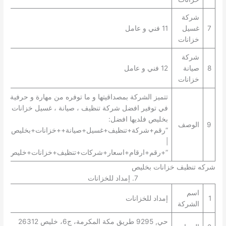
شركة
7
غسيل
11 فني و عامل
خزانات
شركة
8
صيانة
12 فني و عامل
خزانات
تتميز الشركة بمصداقيتها و ما توفره من مهارة و حرفية
في توفير افضل شركة تنظيف ، صيانة ، غسيل خزانات
بخليص فلديها افضل:
9
الوصف
“رقم+شركة+تنظيف+غسيل+صيانة++خزانات+بخليص+”
|
“+رقم+ارقام+اسعار+شركات+تنظيف+خزانات+خليص+”.
شركه تنظيف خزانات بخليص
7. إمداد للخزانات
اسم
1
إمداد للخزانات
الشركة
حي, 9295 طريق مكة المكرمة، ج6، خليص 26312