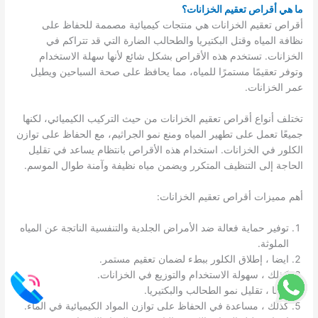
ما هي أقراص تعقيم الخزانات؟
أقراص تعقيم الخزانات هي منتجات كيميائية مصممة للحفاظ على
نظافة المياه وقتل البكتيريا والطحالب الضارة التي قد تتراكم في
الخزانات. تستخدم هذه الأقراص بشكل شائع لأنها سهلة الاستخدام
وتوفر تعقيمًا مستمرًا للمياه، مما يحافظ على صحة السباحين ويطيل
عمر الخزانات.
تختلف أنواع أقراص تعقيم الخزانات من حيث التركيب الكيميائي، لكنها
جميعًا تعمل على تطهير المياه ومنع نمو الجراثيم، مع الحفاظ على توازن
الكلور في الخزانات. استخدام هذه الأقراص بانتظام يساعد في تقليل
الحاجة إلى التنظيف المتكرر ويضمن مياه نظيفة وآمنة طوال الموسم.
أهم مميزات أقراص تعقيم الخزانات:
توفير حماية فعالة ضد الأمراض الجلدية والتنفسية الناتجة عن المياه
الملوثة.
ايضا ، إطلاق الكلور ببطء لضمان تعقيم مستمر.
كذلك ، سهولة الاستخدام والتوزيع في الخزانات.
ايضا ، تقليل نمو الطحالب والبكتيريا.
كذلك ، مساعدة في الحفاظ على توازن المواد الكيميائية في الماء.