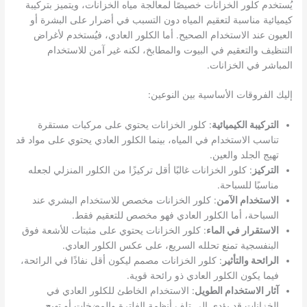
يُستخدم كلور الخزانات خصيصًا لمعالجة مياه الخزانات، ويتميز بتركيبة
كيميائية مناسبة لتعقيم المياه دون التسبب في أضرار على البشرة أو
العيون عند الاستخدام الصحيح. أما الكلور العادي، فيُستخدم لأغراض
التنظيف والتعقيم في البيوت والمطابخ، لكنه غير آمن للاستخدام
المباشر في الخزانات.
إليك الفروقات الأساسية بين النوعين:
التركيبة الكيميائية
: كلور الخزانات يحتوي على مركبات مستقرة
تناسب الاستخدام في المياه، بينما الكلور العادي يحتوي على مواد قد
تهيج الجلد والعين.
التركيز
: كلور الخزانات غالبًا أقل تركيزًا من الكلور المنزلي لجعله
مناسبًا للسباحة.
الاستخدام الآمن
: كلور الخزانات مخصص للاستخدام البشري عند
السباحة، أما الكلور العادي فهو مخصص للتعقيم فقط.
الاستقرار في الماء
: كلور الخزانات يحتوي على مثبتات للأشعة فوق
البنفسجية تمنع تحلله السريع، على عكس الكلور العادي.
الرائحة والتأثير
: كلور الخزانات مصمم ليكون أقل نفاذًا في الرائحة،
فيما يكون الكلور العادي ذو رائحة قوية.
آثار الاستخدام الطويل
: الاستخدام الخاطئ للكلور العادي في
الخزانات قد يؤدي إلى تلف أنظمة الفلترة والمضخات أو تهيج