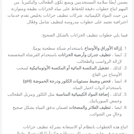
يضمن أيضًا سلامة المستخدمين ويمنع تكوّن الطحالب والبكتيريا. من
المهم اتباع خطوات دقيقة للحفاظ على مياه الخزانات نظيفة ومتوازنة
من حيث المواد الكيميائية. شركات تنظيف خزانات بخليص تقدم خدمات
احترافية تعتمد على خطوات مدروسة لتنظيف شامل وفعّال.
فيما يلي خطوات تنظيف الخزانات بالشكل الصحيح:
إزالة الأوراق والأوساخ
باستخدام شبكة سطحية يوميًا.
ايضا ،
تنظيف جدران وأرضية الخزانات
باستخدام الفرشاة المخصصة
لإزالة الرواسب والطحالب.
كذلك ،
تشغيل المكنسة المائية أو المكنسة الأوتوماتيكية
لسحب
الأوساخ من القاع.
ايضا ،
فحص وضبط مستويات الكلور ودرجة الحموضة (pH)
باستخدام أدوات اختبار المياه.
كذلك ،
إضافة المواد الكيميائية المناسبة
مثل الكلور ومزيل الطحالب
وحمض الميورياتيك.
ايضا ،
تنظيف الفلاتر والمضخات
لضمان تدفق المياه بشكل صحيح
وخالٍ من الشوائب.
اتباع هذه الخطوات بانتظام أو الاستعانة بشركة تنظيف خزانات
متخصصة في خليص يضمن لك مسبحًا صحيًا وآمنًا للاستعمال طوال