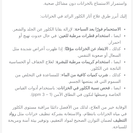
واستمرار الاستمتاع بالخزانات دون مشاكل صحية.
إليك أبرز طرق علاج آثار الكلور الزائد في الخزانات:
الاستحمام فورًا بعد السباحة
: لإزالة بقايا الكلور عن الجلد والشعر.
ايضا ،
استخدام قطرات مرطبة للعين
: في حال حدوث تهيج أو
احمرار.
كذلك ،
الابتعاد عن الخزانات مؤقتًا
: إذا ظهرت أعراض شديدة مثل
السعال أو صعوبة التنفس.
ايضا ،
استخدام كريمات مرطبة للبشرة
: لعلاج الجفاف أو الحساسية
الناتجة عن الكلور.
كذلك ،
شرب كميات كافية من الماء
: للمساعدة في التخلص من
السموم التي قد يمتصها الجسم.
ايضا ،
فحص نسبة الكلور في الخزانات
: باستخدام أدوات القياس
الخاصة وضبطها لتكون في النطاق الآمن (1 – 3 ppm).
الوقاية خير من العلاج، لذلك من الأفضل دائمًا مراقبة مستوى الكلور
في مياه الخزانات بانتظام، والاستعانة بشركة تنظيف خزانات مثل
رواد
التنظيف
لضمان التوازن الصحيح لمواد التعقيم، وتوفير بيئة آمنة ومريحة
للسباحة.