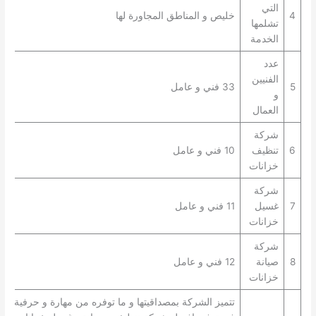
التي
4
خليص و المناطق المجاورة لها
تشلمها
الخدمة
عدد
الفنيين
5
33 فني و عامل
و
العمال
شركة
6
تنظيف
10 فني و عامل
خزانات
شركة
7
غسيل
11 فني و عامل
خزانات
شركة
8
صيانة
12 فني و عامل
خزانات
تتميز الشركة بمصداقيتها و ما توفره من مهارة و حرفية