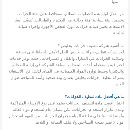
منها.
من خلال اتباع هذه الخطوات بانتظام، ستحافظ على نقاء الخزانات
وتضمن بيئة سباحة آمنة وخالية من البكتيريا والطحالب. يُفضَّل أيضًا
الاستعانة بخبير صيانة خزانات دوريًا لفحص الأجهزة وإجراء صيانة
شاملة.
ما أهمية شركة تنظيف خزانات بخليص ؟
تُعد شركه تنظيف خزانات بخليص الحل الأمثل للحفاظ على نظافة
وسلامة الخزانات في المنازل والفلل والاستراحات، حيث توفر خدمات
احترافية باستخدام أحدث المعدات. تساعد الشركة في إزالة الطحالب
والبكتيريا وضبط توازن المواد الكيميائية في المياه. لذلك، فإن الاستعانة
بشركة تنظيف خزانات بخليص يضمن بيئة صحية وآمنة للسباحة طوال
العام.
ما هي أفضل مادة لتنظيف الخزانات؟
اختيار أفضل مادة لتنظيف الخزانات يعتمد على نوع الأوساخ المتراكمة
ومدى تكرار استخدام الخزانات، لكن بشكل عام تُستخدم مواد فعالة
وآمنة للحفاظ على نظافة المياه وجدران الخزانات. من المهم استخدام
مواد لا تضر بصحة السباحين ولا تتلف البطانة أو البلاط.