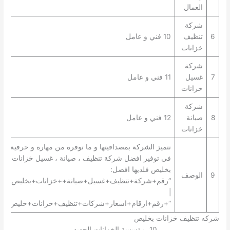
العمال
شركة
6
تنظيف
10 فني و عامل
خزانات
شركة
7
غسيل
11 فني و عامل
خزانات
شركة
8
صيانة
12 فني و عامل
خزانات
تتميز الشركة بمصداقيتها و ما توفره من مهارة و حرفية
في توفير افضل شركة تنظيف ، صيانة ، غسيل خزانات
بخليص فلديها افضل:
9
الوصف
“رقم+شركة+تنظيف+غسيل+صيانة++خزانات+بخليص+”
|
“+رقم+ارقام+اسعار+شركات+تنظيف+خزانات+خليص+”.
شركه تنظيف خزانات بخليص
10. مؤسسة الخزانات الجديد