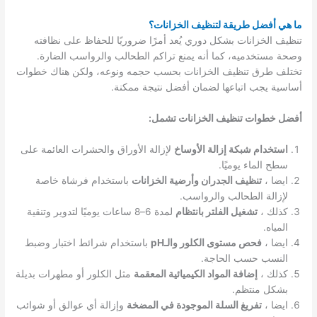
ما هي أفضل طريقة لتنظيف الخزانات؟
تنظيف الخزانات بشكل دوري يُعد أمرًا ضروريًا للحفاظ على نظافته
وصحة مستخدميه، كما أنه يمنع تراكم الطحالب والرواسب الضارة.
تختلف طرق تنظيف الخزانات بحسب حجمه ونوعه، ولكن هناك خطوات
أساسية يجب اتباعها لضمان أفضل نتيجة ممكنة.
أفضل خطوات تنظيف الخزانات تشمل:
استخدام شبكة إزالة الأوساخ
لإزالة الأوراق والحشرات العائمة على
سطح الماء يوميًا.
ايضا ،
تنظيف الجدران وأرضية الخزانات
باستخدام فرشاة خاصة
لإزالة الطحالب والرواسب.
كذلك ،
تشغيل الفلتر بانتظام
لمدة 6–8 ساعات يوميًا لتدوير وتنقية
المياه.
ايضا ،
فحص مستوى الكلور والـpH
باستخدام شرائط اختبار وضبط
النسب حسب الحاجة.
كذلك ،
إضافة المواد الكيميائية المعقمة
مثل الكلور أو مطهرات بديلة
بشكل منتظم.
ايضا ،
تفريغ السلة الموجودة في المضخة
وإزالة أي عوالق أو شوائب