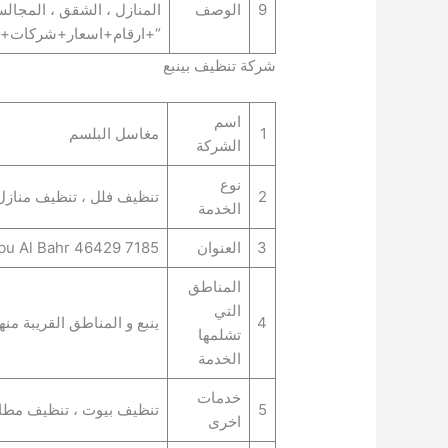
9
الوصف
المنازل ، الشقق ، المج
“+ارقام+اسعار+شركات+تن
شركة تنظيف بينبع
اسم
1
مغاسل البلسم
الشركة
نوع
2
تنظيف فلل ، تنظيف منازل
الخدمة
3
العنوان
7185 King Abullah Ibn Abdul Aziz Rd – N Yanbu Al Bahr 46429
المناطق
التي
4
ينبع و المناطق القريبة منها
تشلمها
الخدمة
خدمات
5
تنظيف بيوت ، تنظيف مطاع
اخرى