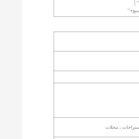
 |
بع+”
تراحات ، محلات