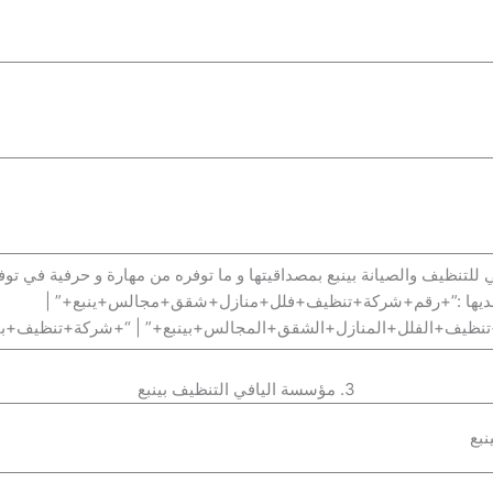
للتنظيف والصيانة بينبع بمصداقيتها و ما توفره من مهارة و حرفية في توف
فلديها :”+رقم+شركة+تنظيف+فلل+منازل+شقق+مجالس+ينبع+” |
نظيف+الفلل+المنازل+الشقق+المجالس+بينبع+” | “+شركة+تنظيف+بين
3. مؤسسة اليافي التنظيف بينبع
بع