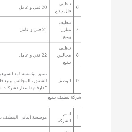
تنظيف
6
20 فني و عامل
فلل بينبع
تنظيف
7
منازل
21 فني و عامل
بينبع
تنظيف
8
مجالس
22 فني و عامل
بينبع
تتميز مؤسسة فهد السبيعي 
9
الوصف
الشقق ، المجالس بينبع 
“+ارقام+اسعار+شركات+ت
شركة تنظيف بينبع
اسم
1
مؤسسة اليافي التنظيف بين
الشركة