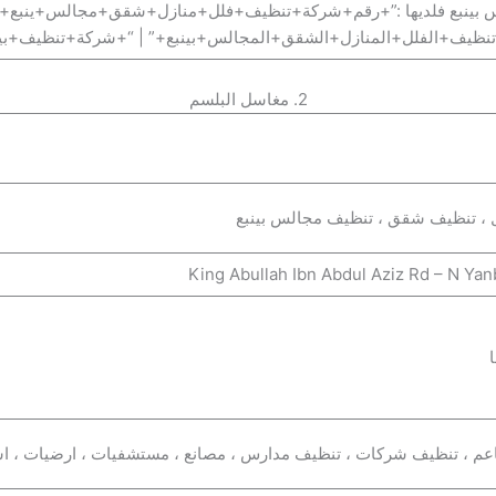
الس بينبع فلديها :”+رقم+شركة+تنظيف+فلل+منازل+شقق+مجالس+ينبع+”
ظيف+الفلل+المنازل+الشقق+المجالس+بينبع+” | “+شركة+تنظيف+بين
2. مغاسل البلسم
 ، تنظيف شقق ، تنظيف مجالس بينبع
م ، تنظيف شركات ، تنظيف مدارس ، مصانع ، مستشفيات ، ارضيات ، اس