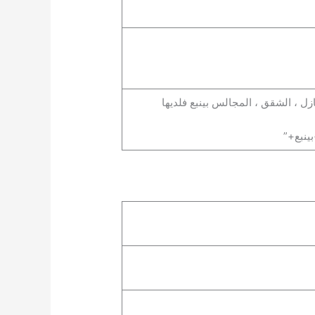
ل ، الشقق ، المجالس بينبع فلديها
نبع+”