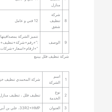
منازل
شركة
8
تنظيف
12 فني و عامل
شقق
تتميز الشركة بمصداقيتها 
9
الوصف
:”+رقم+شركة+تنظيف+غ
“+ارقام+اسعار+شركات+
شركة تنظيف فلل بينبع
اسم
1
شركة المحمدي تنظيف خزان
الشركة
نوع
2
تنظيف فلل ، تنظيف منازل
الخدمة
3
العنوان
33R2+HMP، علي بن أبي طالب، الشربتلي، ينبع 46424