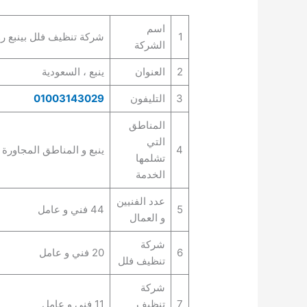
اسم
1
شركة تنظيف فلل بينبع رو
الشركة
2
العنوان
ينبع ، السعودية
3
التليفون
01003143029
المناطق
التي
4
ينبع و المناطق المجاورة ل
تشلمها
الخدمة
عدد الفنيين
5
44 فني و عامل
و العمال
شركة
6
20 فني و عامل
تنظيف فلل
شركة
7
تنظيف
11 فني و عامل