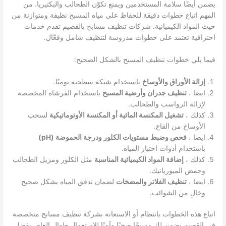
يضمن أيضًا سلامة المستخدمين ويمنع تكوّن الطحالب والبكتيريا. من
المهم اتباع خطوات دقيقة للحفاظ على مياه المسبح نظيفة ومتوازنة من
حيث المواد الكيميائية. شركات تنظيف مسابح بالقصيم تقدم خدمات
احترافية تعتمد على خطوات مدروسة لتنظيف شامل وفعّال.
فيما يلي خطوات تنظيف المسبح بالشكل الصحيح:
إزالة الأوراق والأوساخ
باستخدام شبكة سطحية يوميًا.
ايضا ،
تنظيف جدران وأرضية المسبح
باستخدام الفرشاة المخصصة
لإزالة الرواسب والطحالب.
كذلك ،
تشغيل المكنسة المائية أو المكنسة الأوتوماتيكية
لسحب
الأوساخ من القاع.
ايضا ،
فحص وضبط مستويات الكلور ودرجة الحموضة (pH)
باستخدام أدوات اختبار المياه.
كذلك ،
إضافة المواد الكيميائية المناسبة
مثل الكلور ومزيل الطحالب
وحمض الميورياتيك.
ايضا ،
تنظيف الفلاتر والمضخات
لضمان تدفق المياه بشكل صحيح
وخالٍ من الشوائب.
اتباع هذه الخطوات بانتظام أو الاستعانة بشركة تنظيف مسابح متخصصة
في القصيم يضمن لك مسبحًا صحيًا وآمنًا للاستعمال طوال العام، يفضل