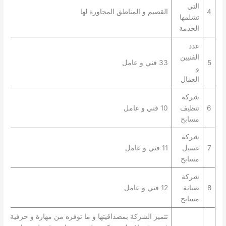
التي
4
القصيم و المناطق المجاورة لها
تشلمها
الخدمة
عدد
الفنيين
5
33 فني و عامل
و
العمال
شركة
6
تنظيف
10 فني و عامل
مسابح
شركة
7
غسيل
11 فني و عامل
مسابح
شركة
8
صيانة
12 فني و عامل
مسابح
تتميز الشركة بمصداقيتها و ما توفره من مهارة و حرفية