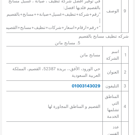
في توفير افضل شركة تنظيف ، صيانة ، غسيل مسابح
بالقصيم فلديها افضل:
9
الوصف
“رقم+شركة+تنظيف+غسيل+صيانة++مسابح+بالقصيم+”
|
“+رقم+ارقام+اسعار+شركات+تنظيف+مسابح+القصيم+”.
شركه تنظيف مسابح بالقصيم
5. مسابح ماتن
اسم
1
مسابح ماتن
الشركة
حي الورود، الأفق،، بريدة 52387، القصيم، المملكة
2
العنوان
العربية السعودية
3
التليفون
01003143029
المناطق
التي
4
القصيم و المناطق المجاورة لها
تشلمها
الخدمة
عدد
الفنيين