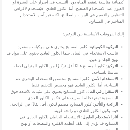
كيميائية مناسبة لتعقيم المياه دون التسبب في أضرار على البشرة أو
العيون عند الاستخدام الصحيح. أما الكلور العادي، فيُستخدم لأغراض
التنظيف والتعقيم في البيوت والمطابخ، لكنه غير آمن للاستخدام
المباشر في المسابح.
إليك الفروقات الأساسية بين النوعين:
التركيبة الكيميائية
: كلور المسابح يحتوي على مركبات مستقرة
تناسب الاستخدام في المياه، بينما الكلور العادي يحتوي على مواد قد
تهيج الجلد والعين.
التركيز
: كلور المسابح غالبًا أقل تركيزًا من الكلور المنزلي لجعله
مناسبًا للسباحة.
الاستخدام الآمن
: كلور المسابح مخصص للاستخدام البشري عند
السباحة، أما الكلور العادي فهو مخصص للتعقيم فقط.
الاستقرار في الماء
: كلور المسابح يحتوي على مثبتات للأشعة فوق
البنفسجية تمنع تحلله السريع، على عكس الكلور العادي.
الرائحة والتأثير
: كلور المسابح مصمم ليكون أقل نفاذًا في الرائحة،
فيما يكون الكلور العادي ذو رائحة قوية.
آثار الاستخدام الطويل
: الاستخدام الخاطئ للكلور العادي في
المسابح قد يؤدي إلى تلف أنظمة الفلترة والمضخات أو تهيج
المستخدمين.