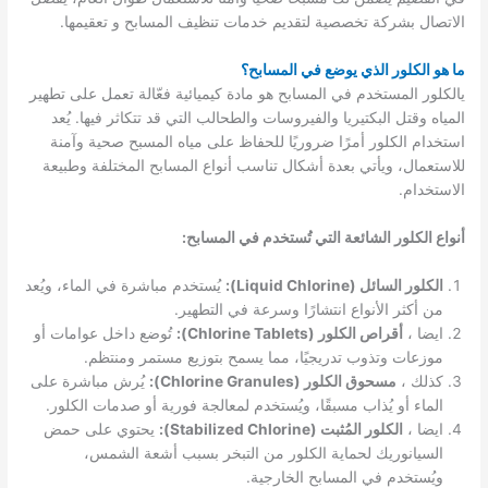
الاتصال بشركة تخصصية لتقديم خدمات تنظيف المسابح و تعقيمها.
ما هو الكلور الذي يوضع في المسابح؟
يالكلور المستخدم في المسابح هو مادة كيميائية فعّالة تعمل على تطهير
المياه وقتل البكتيريا والفيروسات والطحالب التي قد تتكاثر فيها. يُعد
استخدام الكلور أمرًا ضروريًا للحفاظ على مياه المسبح صحية وآمنة
للاستعمال، ويأتي بعدة أشكال تناسب أنواع المسابح المختلفة وطبيعة
الاستخدام.
أنواع الكلور الشائعة التي تُستخدم في المسابح:
الكلور السائل (Liquid Chlorine):
يُستخدم مباشرة في الماء، ويُعد
من أكثر الأنواع انتشارًا وسرعة في التطهير.
ايضا ،
أقراص الكلور (Chlorine Tablets):
تُوضع داخل عوامات أو
موزعات وتذوب تدريجيًا، مما يسمح بتوزيع مستمر ومنتظم.
كذلك ،
مسحوق الكلور (Chlorine Granules):
يُرش مباشرة على
الماء أو يُذاب مسبقًا، ويُستخدم لمعالجة فورية أو صدمات الكلور.
ايضا ،
الكلور المُثبت (Stabilized Chlorine):
يحتوي على حمض
السيانوريك لحماية الكلور من التبخر بسبب أشعة الشمس،
ويُستخدم في المسابح الخارجية.