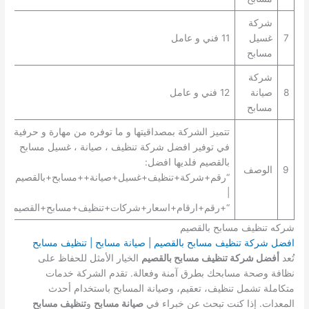
شركة
7
غسيل
11 فني و عامل
مسابح
شركة
8
صيانة
12 فني و عامل
مسابح
تتميز الشركة بمصداقيتها و ما توفره من مهارة و حرفية
في توفير افضل شركة تنظيف ، صيانة ، غسيل مسابح
بالقصيم فلديها افضل:
9
الوصف
“رقم+شركة+تنظيف+غسيل+صيانة++مسابح+بالقصيم+”
|
“+رقم+ارقام+اسعار+شركات+تنظيف+مسابح+القصيم+”.
شركه تنظيف مسابح بالقصيم
افضل شركة تنظيف مسابح بالقصيم | صيانة مسابح | تنظيف مسابح
تُعد
أفضل شركة تنظيف مسابح بالقصيم
الخيار الأمثل للحفاظ على
نظافة وصحة مسابحك بطرق آمنة وفعالة. تقدم الشركة خدمات
متكاملة تشمل تنظيف، تعقيم، وصيانة المسابح باستخدام أحدث
المعدات. إذا كنت تبحث عن خبراء في
صيانة مسابح
و
تنظيف مسابح