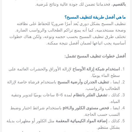
بالقصيم
، فخدماتنا تضمن لك جودة عالية ونتائج مُرضية.
ما هي أفضل طريقة لتنظيف المسبح؟
تنظيف المسبح بشكل دوري يُعد أمرًا ضروريًا للحفاظ على نظافته
وصحة مستخدميه، كما أنه يمنع تراكم الطحالب والرواسب الضارة.
تختلف طرق تنظيف المسبح بحسب حجمه ونوعه، ولكن هناك خطوات
أساسية يجب اتباعها لضمان أفضل نتيجة ممكنة.
أفضل خطوات تنظيف المسبح تشمل:
استخدام شبكة إزالة الأوساخ
لإزالة الأوراق والحشرات العائمة على
سطح الماء يوميًا.
ايضا ،
تنظيف الجدران وأرضية المسبح
باستخدام فرشاة خاصة لإزالة
الطحالب والرواسب.
كذلك ،
تشغيل الفلتر بانتظام
لمدة 6–8 ساعات يوميًا لتدوير وتنقية
المياه.
ايضا ،
فحص مستوى الكلور والـpH
باستخدام شرائط اختبار وضبط
النسب حسب الحاجة.
كذلك ،
إضافة المواد الكيميائية المعقمة
مثل الكلور أو مطهرات بديلة
بشكل منتظم.