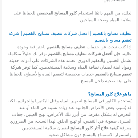
لذلك، من المهم دائمًا استخدام
كلور المسابح المخصص
للحفاظ على
سلامة المياه وصحة السباحين.
تنظيف مسابح بالقصيم | افضل شركات تنظيف مسابح بالقصيم | شركة
تعقيم مسابح بالقصيم
إذا كنت تبحث عن خدمات
تنظيف مسابح بالقصيم
باحترافية وجودة
عالية، فإن
أفضل شركات تنظيف مسابح بالقصيم
توفر لك حلولاً متكاملة
تشمل الغسيل والتعقيم الدوري. تعتمد هذه الشركات على أدوات حديثة
ومواد آمنة لضمان نظافة المياه وسلامة المستخدمين. كما توفر
شركة
تعقيم مسابح بالقصيم
خدمات مخصصة لتعقيم المياه والأسطح، للحفاظ
على بيئة صحية داخل المسبح.
ما هو علاج كلور المسابح؟
يُستخدم الكلور في المسابح لتطهير المياه وقتل البكتيريا والجراثيم، لكنه
قد يُسبب بعض الأعراض الجانبية عند زيادة نسبته في الماء أو عند
التعرض له بشكل مفرط. من أبرز تلك الأعراض: تهيج العينين، جفاف
البشرة، صعوبة في التنفس، أو تهيج الحلق. لهذا السبب، من الضروري
معرفة
كيفية علاج آثار كلور المسابح
لضمان سلامة المستخدمين
واستمرار الاستمتاع بالمسبح دون مشاكل صحية.