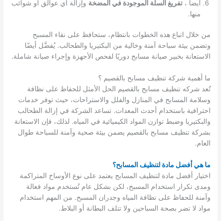
ايضا ،
تفريغ السلة الموجودة في المضخة
وإزالة أي عوالق أو شوائب
منها.
من خلال اتباع هذه الخطوات بانتظام، ستحافظ على نقاء المسبح
وتضمن بيئة سباحة آمنة وخالية من البكتيريا والطحالب. يُفضَّل أيضًا
الاستعانة بخبير صيانة مسابح دوريًا لفحص الأجهزة وإجراء صيانة شاملة.
ما أهمية شركة تنظيف مسابح بالقصيم ؟
تُعد شركه تنظيف مسابح بالقصيم الحل الأمثل للحفاظ على نظافة
وسلامة المسابح في المنازل والفلل والاستراحات، حيث توفر خدمات
احترافية باستخدام أحدث المعدات. تساعد الشركة في إزالة الطحالب
والبكتيريا وضبط توازن المواد الكيميائية في المياه. لذلك، فإن الاستعانة
بشركة تنظيف مسابح بالقصيم يضمن بيئة صحية وآمنة للسباحة طوال
العام.
ما هي أفضل مادة لتنظيف المسابح؟
اختيار أفضل مادة لتنظيف المسابح يعتمد على نوع الأوساخ المتراكمة
ومدى تكرار استخدام المسبح، لكن بشكل عام تُستخدم مواد فعالة
وآمنة للحفاظ على نظافة المياه وجدران المسبح. من المهم استخدام
مواد لا تضر بصحة السباحين ولا تتلف البطانة أو البلاط.