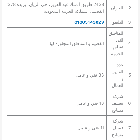
2438 طريق الملك عبد العزيز، حي الريان، بريدة 52378،
2
العنوان
القصيم، المملكة العربية السعودية
3
التليفون
01003143029
المناطق
التي
4
القصيم و المناطق المجاورة لها
تشلمها
الخدمة
عدد
الفنيين
5
33 فني و عامل
و
العمال
شركة
6
تنظيف
10 فني و عامل
مسابح
شركة
7
غسيل
11 فني و عامل
مسابح