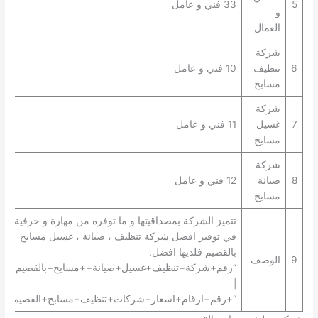
5
33 فني و عامل
و
العمال
شركة
6
تنظيف
10 فني و عامل
مسابح
شركة
7
غسيل
11 فني و عامل
مسابح
شركة
8
صيانة
12 فني و عامل
مسابح
تتميز الشركة بمصداقيتها و ما توفره من مهارة و حرفية
في توفير افضل شركة تنظيف ، صيانة ، غسيل مسابح
بالقصيم فلديها افضل:
9
الوصف
“رقم+شركة+تنظيف+غسيل+صيانة++مسابح+بالقصيم+”
|
“+رقم+ارقام+اسعار+شركات+تنظيف+مسابح+القصيم+”.