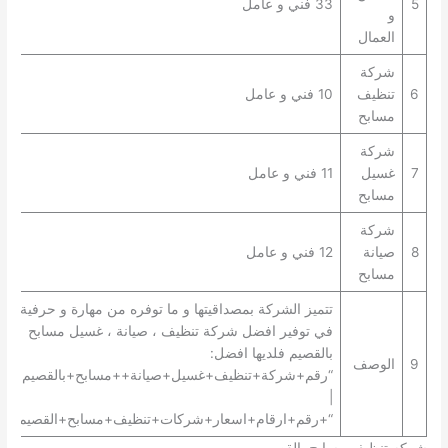
5
33 فني و عامل
و
العمال
شركة
6
تنظيف
10 فني و عامل
مسابح
شركة
7
غسيل
11 فني و عامل
مسابح
شركة
8
صيانة
12 فني و عامل
مسابح
تتميز الشركة بمصداقيتها و ما توفره من مهارة و حرفية
في توفير افضل شركة تنظيف ، صيانة ، غسيل مسابح
بالقصيم فلديها افضل:
9
الوصف
“رقم+شركة+تنظيف+غسيل+صيانة++مسابح+بالقصيم+”
|
“+رقم+ارقام+اسعار+شركات+تنظيف+مسابح+القصيم+”.