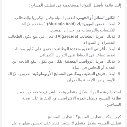
إليك قائمة بأفضل المواد المستخدمة في تنظيف المسابح:
الكلور السائل أو الحبيبي
: لتعقيم المياه وقتل البكتيريا والطحالب.
ايضا ،
حمض الميورياتيك (Muriatic Acid)
: يُستخدم لإزالة
التكلسات والترسبات من جدران المسبح.
كذلك ،
مزيل الطحالب (Algaecide)
: فعال في منع تكون الطحالب
الخضراء أو السوداء.
ايضا ،
أقراص التعقيم متعددة الوظائف
: تحتوي على كلور ومثبتات
تعقيم تساعد في الحفاظ على التوازن الكيميائي.
كذلك ،
مزيل الرواسب المعدنية
: يقلل من تكوّن البقع الناتجة عن
الحديد أو النحاس في الماء.
ايضا ،
فرش التنظيف ومكانس المسابح الأوتوماتيكية
: ضرورية لإزالة
الأوساخ من الأرضية والجدران.
استخدام هذه المواد بشكل منتظم وتحت إشراف متخصص يضمن
نظافة المسبح ويطيل عمره الافتراضي، مع الحفاظ على صحة
السباحين.
كيف يمكنك تنظيف المسبح؟ | تنظيف المسابح
تنظيف المسبح بشكل منتظم لا يقتصر فقط على تحسين مظهره، بل