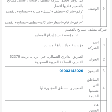
في توفير افضل شركة تنظيف ، صيانة ، غسيل مسابح
بالقصيم فلديها افضل:
9
الوصف
“رقم+شركة+تنظيف+غسيل+صيانة++مسابح+بالقصيم+”
|
“+رقم+ارقام+اسعار+شركات+تنظيف+مسابح+القصيم+”.
شركه تنظيف مسابح بالقصيم
9. مؤسسة حياة إبداع للمسابح
اسم
1
مؤسسة حياة إبداع للمسابح
الشركة
الطريق الدائري الشمالي، حي الريان، بريدة 52379،
2
العنوان
القصيم، المملكة العربية السعودية
3
التليفون
01003143029
المناطق
التي
4
القصيم و المناطق المجاورة لها
تشلمها
الخدمة
عدد
الفنيين