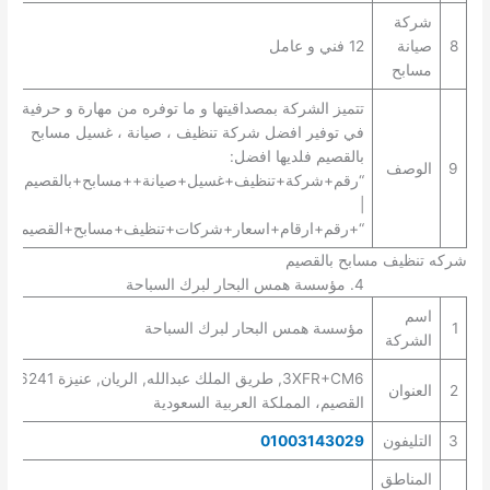
شركة
8
صيانة
12 فني و عامل
مسابح
تتميز الشركة بمصداقيتها و ما توفره من مهارة و حرفية
في توفير افضل شركة تنظيف ، صيانة ، غسيل مسابح
بالقصيم فلديها افضل:
9
الوصف
“رقم+شركة+تنظيف+غسيل+صيانة++مسابح+بالقصيم+”
|
“+رقم+ارقام+اسعار+شركات+تنظيف+مسابح+القصيم+”.
شركه تنظيف مسابح بالقصيم
4. مؤسسة همس البحار لبرك السباحة
اسم
1
مؤسسة همس البحار لبرك السباحة
الشركة
3XFR+CM6, طريق الملك عبدالله, الريان, عنيزة 56241،
2
العنوان
القصيم، المملكة العربية السعودية
3
التليفون
01003143029
المناطق