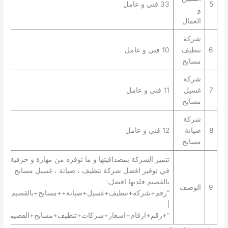
5
33 فني و عامل
و
العمال
شركة
6
تنظيف
10 فني و عامل
مسابح
شركة
7
غسيل
11 فني و عامل
مسابح
شركة
8
صيانة
12 فني و عامل
مسابح
تتميز الشركة بمصداقيتها و ما توفره من مهارة و حرفية
في توفير افضل شركة تنظيف ، صيانة ، غسيل مسابح
بالقصيم فلديها افضل:
9
الوصف
“رقم+شركة+تنظيف+غسيل+صيانة++مسابح+بالقصيم+”
|
“+رقم+ارقام+اسعار+شركات+تنظيف+مسابح+القصيم+”.