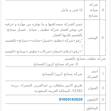
شركة
8
صيانة
12 فني و عامل
مسابح
تتميز الشركة بمصداقيتها و ما توفره من مهارة و حرفية
في توفير افضل شركة تنظيف ، صيانة ، غسيل مسابح
بالقصيم فلديها افضل:
9
الوصف
“رقم+شركة+تنظيف+غسيل+صيانة++مسابح+بالقصيم+”
|
“+رقم+ارقام+اسعار+شركات+تنظيف+مسابح+القصيم+”.
شركه تنظيف مسابح بالقصيم
8. شركة مسابح كروزا للمسابح
اسم
1
شركة مسابح كروزا للمسابح
الشركة
طريق الامير سلطان بن عبدالعزيز، الصفراء، بريدة
2
العنوان
52382، المملكة العربية السعودية
3
التليفون
01003143029
المناطق