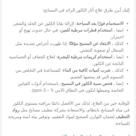
إليك أبرز طرق علاج آثار الكلور الزائد في المسابح:
الاستحمام فورًا بعد السباحة
: لإزالة بقايا الكلور عن الجلد والشعر.
ايضا ،
استخدام قطرات مرطبة للعين
: في حال حدوث تهيج أو
احمرار.
كذلك ،
الابتعاد عن المسبح مؤقتًا
: إذا ظهرت أعراض شديدة مثل
السعال أو صعوبة التنفس.
ايضا ،
استخدام كريمات مرطبة للبشرة
: لعلاج الجفاف أو الحساسية
الناتجة عن الكلور.
كذلك ،
شرب كميات كافية من الماء
: للمساعدة في التخلص من
السموم التي قد يمتصها الجسم.
ايضا ،
فحص نسبة الكلور في المسبح
: باستخدام أدوات القياس
الخاصة وضبطها لتكون في النطاق الآمن (1 – 3 ppm).
الوقاية خير من العلاج، لذلك من الأفضل دائمًا مراقبة مستوى الكلور
في مياه المسابح بانتظام، والاستعانة بشركة تنظيف مسابح مثل
رواد
التنظيف
لضمان التوازن الصحيح لمواد التعقيم، وتوفير بيئة آمنة ومريحة
للسباحة.