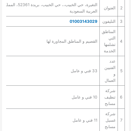
التغيرة، حي الخبيب،، حي الخبيب، بريدة 52361، المملكة
2
العنوان
العربية السعودية
3
التليفون
01003143029
المناطق
التي
4
القصيم و المناطق المجاورة لها
تشلمها
الخدمة
عدد
الفنيين
5
33 فني و عامل
و
العمال
شركة
6
تنظيف
10 فني و عامل
مسابح
شركة
7
غسيل
11 فني و عامل
مسابح