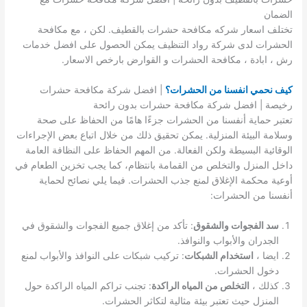
الضمان
تختلف اسعار شركه مكافحة حشرات بالقطيف. لكن ، مع مكافحة
الحشرات لدى شركة رواد التنظيف يمكن الحصول على افضل خدمات
رش ، ابادة ، مكافحة الحشرات و القوارض بارخص الاسعار.
كيف نحمي انفسنا من الحشرات؟
| افضل شركة مكافحة حشرات
رخيصة | افضل شركة مكافحة حشرات بدون رائحة
تعتبر حماية أنفسنا من الحشرات جزءًا هامًا من الحفاظ على صحة
وسلامة البيئة المنزلية. يمكن تحقيق ذلك من خلال اتباع بعض الإجراءات
الوقائية البسيطة ولكن الفعالة. من المهم الحفاظ على النظافة العامة
داخل المنزل والتخلص من القمامة بانتظام، كما يجب تخزين الطعام في
أوعية محكمة الإغلاق لمنع جذب الحشرات. فيما يلي نصائح لحماية
أنفسنا من الحشرات:
سد الفجوات والشقوق
: تأكد من إغلاق جميع الفجوات والشقوق في
الجدران والأبواب والنوافذ.
ايضا ،
استخدام الشبكات
: تركيب شبكات على النوافذ والأبواب لمنع
دخول الحشرات.
كذلك ،
التخلص من المياه الراكدة
: تجنب تراكم المياه الراكدة حول
المنزل حيث تعتبر بيئة مثالية لتكاثر الحشرات.