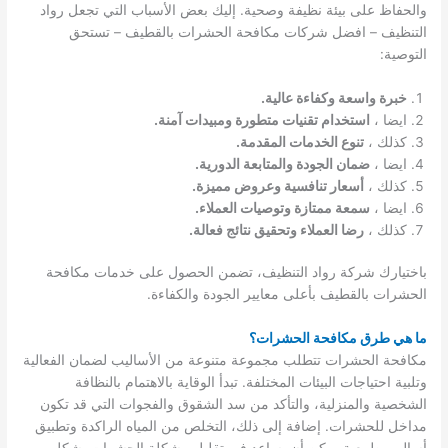
والحفاظ على بيئة نظيفة وصحية. إليك بعض الأسباب التي تجعل رواد
التنظيف – افضل شركات مكافحة الحشرات بالقطيف – تستحق
التوصية:
خبرة واسعة وكفاءة عالية.
ايضا ،
استخدام تقنيات متطورة ومبيدات آمنة.
كذلك ،
تنوع الخدمات المقدمة.
ايضا ،
ضمان الجودة والمتابعة الدورية.
كذلك ،
أسعار تنافسية وعروض مميزة.
ايضا ،
سمعة ممتازة وتوصيات العملاء.
كذلك ،
رضا العملاء وتحقيق نتائج فعالة.
باختيارك شركة رواد التنظيف، تضمن الحصول على خدمات مكافحة
الحشرات بالقطيف بأعلى معايير الجودة والكفاءة.
ما هي طرق مكافحة الحشرات؟
مكافحة الحشرات تتطلب مجموعة متنوعة من الأساليب لضمان الفعالية
وتلبية احتياجات البيئات المختلفة. تبدأ الوقاية بالاهتمام بالنظافة
الشخصية والمنزلية، والتأكد من سد الشقوق والفجوات التي قد تكون
مداخل للحشرات. إضافة إلى ذلك، التخلص من المياه الراكدة وتطبيق
أساليب طبيعية يمكن أن يساعد في تقليل مشكلة الحشرات بشكل