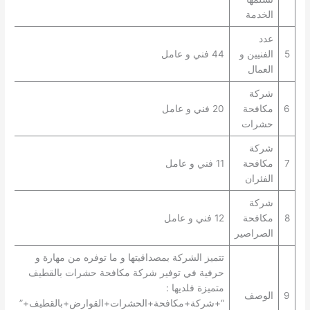
الخدمة
عدد
5
الفنيين و
44 فني و عامل
العمال
شركة
6
مكافحة
20 فني و عامل
حشرات
شركة
7
مكافحة
11 فني و عامل
الفئران
شركة
8
مكافحة
12 فني و عامل
الصراصير
تتميز الشركة بمصداقيتها و ما توفره من مهارة و
حرفية في توفير شركة مكافحة حشرات بالقطيف
متميزة فلديها :
9
الوصف
“+شركة+مكافحة+الحشرات+القوارض+بالقطيف+”