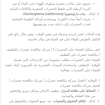
يحتوي على مثانات صغيرة مملوءة بالهواء تحت الماء أو في
التربة الرطبة التي تلتقط الحشرات الصغيرة والكائنات المائية.
كذلك ،
نبات دارلينجتونيا (Darlingtonia Californica)
:
يعرف أيضاً بنبات الكوبرا، ويستخدم أوراقه الطويلة المنحنية
لجذب الحشرات إلى داخله حيث يتم هضمها.
هذه النباتات تعتبر فريدة وجميلة في نفس الوقت، وهي مثال رائع على
التكيف الطبيعي للبقاء على قيد الحياة في بيئات قاسية.
كيف يمكنك القضاء على الحشرات؟ | شركه مكافحة حشرات بالقطيف
| مكافحة حشرات في القطيف
القضاء على الحشرات يتطلب مجموعة من الإجراءات التي تشمل
الوقاية، التنظيف، واستخدام المبيدات الحشرية عند الضرورة. إليك كيفية
القضاء على الحشرات بفعالية:
1. الوقاية | افضل شركة مكافحة حشرات | شركة مكافحة حشرات |
افضل شركة مكافحة حشرات
الحفاظ على نظافة المنزل
: تنظيف الأماكن بشكل دوري والتخلص
من بقايا الطعام والقمامة.
كذلك ،
إغلاق الشقوق والفجوات
: سد جميع الفجوات والشقوق في