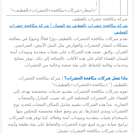
|
“+اسعار+شركات+مكافحة+الحشرات+بالقطيف+”.
شركة مكافحة حشرات بالقطيف
شركة مكافحة حشرات بالقطيف مع الضمان | شركة مكافحة حشرات
القطيف
تقدم شركات مكافحة الحشرات بالقطيف دورًا فعالًا وحيويًا في معالجة
مشكلات انتشار الحشرات والقوارض مثل النمل الأبيض، الصراصير،
الفئران، والبق. تعتمد هذه الشركات على تقنيات متقدمة ومبيدات آمنة
لضمان القضاء التام على هذه الآفات. بالإضافة إلى ذلك، توفر نصائح
وخدمات وقائية للحفاظ على بيئة صحية وخالية من الحشرات.
ماذا تفعل شركات مكافحة الحشرات؟
| شركة مكافحة الحشرات
بالقطيف | “+مكافحة+الحشرات+بالقطيف+”
تقوم شركات مكافحة الحشرات بتقديم خدمات متخصصة تهدف إلى
القضاء على الحشرات المختلفة التي قد تصيب المنازل والمنشآت
التجارية. تبدأ هذه الشركات بتقييم شامل للمكان المصاب لتحديد نوع
الحشرات ومدى انتشارها، ثم يتم وضع خطة مخصصة للتخلص منها
باستخدام تقنيات متقدمة ومبيدات آمنة وفعالة. كما توفر هذه الشركات
برامج صيانة دورية لمنع عودة الحشرات والحفاظ على بيئة نظيفة وآمنة.
خدمات شركات مكافحة الحشرات تشمل: