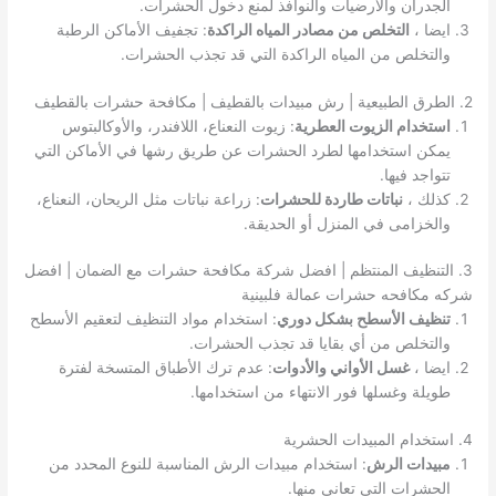
الجدران والأرضيات والنوافذ لمنع دخول الحشرات.
ايضا ،
التخلص من مصادر المياه الراكدة
: تجفيف الأماكن الرطبة
والتخلص من المياه الراكدة التي قد تجذب الحشرات.
2. الطرق الطبيعية | رش مبيدات بالقطيف | مكافحة حشرات بالقطيف
استخدام الزيوت العطرية
: زيوت النعناع، اللافندر، والأوكالبتوس
يمكن استخدامها لطرد الحشرات عن طريق رشها في الأماكن التي
تتواجد فيها.
كذلك ،
نباتات طاردة للحشرات
: زراعة نباتات مثل الريحان، النعناع،
والخزامى في المنزل أو الحديقة.
3. التنظيف المنتظم | افضل شركة مكافحة حشرات مع الضمان | افضل
شركه مكافحه حشرات عمالة فلبينية
تنظيف الأسطح بشكل دوري
: استخدام مواد التنظيف لتعقيم الأسطح
والتخلص من أي بقايا قد تجذب الحشرات.
ايضا ،
غسل الأواني والأدوات
: عدم ترك الأطباق المتسخة لفترة
طويلة وغسلها فور الانتهاء من استخدامها.
4. استخدام المبيدات الحشرية
مبيدات الرش
: استخدام مبيدات الرش المناسبة للنوع المحدد من
الحشرات التي تعاني منها.