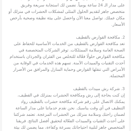
على مدار الـ 24 ساعة يومياً. نضمن لك استجابة سريعة وفريق
متخصص جاهز لتقديم الحلول المثلى لمشكلات الحشرات في منزلك أو
مكان عملك. تواصل معنا الآن واحصل على بيئة نظيفة وصحية بأرخص
الأسعار.
2. مكافحة القوارض بالقطيف
تعد مكافحة القوارض بالقطيف من الخدمات الأساسية للحفاظ على
الصحة العامة وسلامة الممتلكات. توفر الشركات المتخصصة في
مكافحة القوارض حلولًا فعّالة للتخلص من الفئران والجرذان باستخدام
أحدث التقنيات والمبيدات الآمنة. تسهم هذه الخدمات في الوقاية من
الأمراض التي تنقلها القوارض وحماية المنازل والمرافق من الأضرار
المحتملة.
3. شركة رش مبيدات بالقطيف
إن كنت بحاجة إلى رش ومكافحة الحشرات بمنزلك في القطيف،
يمكنك الاتصال على رقم شركة مكافحة حشرات بالقطيف رواد
التنظيف في أي وقت يناسبك. نحن نقدم خدماتنا على مدار الساعة
لضمان راحتك وسلامة منزلك من الحشرات المزعجة. تعتمد شركتنا
على أحدث التقنيات والمبيدات الفعّالة لتحقيق أفضل النتائج. فريقنا
المتخصص جاهز لتلبية احتياجاتك بسرعة وكفاءة، مما يضمن لك بيئة