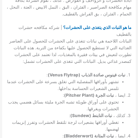
ابادة الحشرات و الزواحف و القوارض . كذلك ، تقوم الشركة بكافة
مهام مكافحة الصراصير ، الفئران ، البق ، النمل الابيض ، العتة ، النحل ،
الحمام ، الفئران ، بق الفراش بالقطيف.
ما هو النبات الذي يتغذى على الحشرات؟
| شركه مكافحه حشرات
بالقطيف
النباتات اللاحمة هي نباتات تتغذى على الحشرات للحصول على العناصر
الغذائية التي لا تستطيع الحصول عليها بكفاءة من التربة. هذه النباتات
تطورت لتعيش في بيئات فقيرة بالمغذيات، لذا تعتمد على الحشرات
كمصدر غذائي بديل. النباتات التي تتغذى على الحشرات تشمل:
نبات فينوس صائدة الذباب (Venus Flytrap)
:
تشتهر بأوراقها المفصلية التي تغلق بسرعة على الحشرات عندما
تلمس الشعيرات الحساسة بداخلها.
ايضا ،
نبات الجرة (Pitcher Plant)
:
تحتوي على أوراق طويلة تشبه الجرة مليئة بسائل هضمي يجذب
الحشرات ويغرقها.
كذلك ،
نبات النابنط (Sundew)
:
تغطي أوراقها بشعيرات لزجة تلتقط الحشرات وتفرز إنزيمات
لهضمها.
ايضا ،
نبات المثانة (Bladderwort)
: