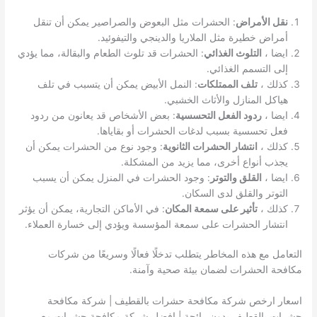
نقل الأمراض
: الحشرات مثل البعوض والصراصير يمكن أن تنقل
أمراض خطيرة مثل الملاريا والدينجي والتيفوئيد.
ايضا ،
التلوث الغذائي
: الحشرات قد تلوث الطعام والبقالة، مما يؤدي
إلى التسمم الغذائي.
كذلك ،
تلف الممتلكات
: النمل الأبيض يمكن أن يتسبب في تلف
هياكل المنازل والأثاث الخشبي.
ايضا ،
ردود الفعل التحسسية
: بعض الأشخاص قد يعانون من ردود
فعل تحسسية بسبب لدغات الحشرات أو بقاياها.
كذلك ،
انتشار الحشرات الثانوية
: وجود نوع من الحشرات يمكن أن
يجذب أنواع أخرى، مما يزيد من المشكلة.
ايضا ،
القلق والتوتر
: وجود الحشرات في المنزل يمكن أن يسبب
التوتر والقلق لدى السكان.
كذلك ،
تأثير على سمعة المكان
: في الأماكن التجارية، يمكن أن يؤثر
انتشار الحشرات على سمعة المؤسسة ويؤدي إلى خسارة العملاء.
التعامل مع هذه المخاطر يتطلب تدخلًا فعالًا وسريعًا من شركات
مكافحة الحشرات لضمان بيئة صحية وآمنة.
اسعار ارخص شركة مكافحة حشرات بالقطيف | شركة مكافحة
حشرات بالقطيف بدون رائحة | افضل شركة مكافحة حشرات مع