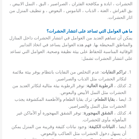
الحشرات ، ابادة و مكافحة الفئران ، الصراصير ، البق ، النمل الابيض ،
بق الفراش ، العتة ، الذباب ، الناموس ، البعوض ، و تنظيف المنزل من
اثار الحشرات.
ما هي العوامل التي تساعد على انتشار الحشرات؟
يمكن أن تساهم العديد من العوامل في انتشار الحشرات داخل المنازل
والمناطق المحيطة بها. فهم هذه العوامل يساعد في اتخاذ التدابير
الوقائية المناسبة للحفاظ على بيئة نظيفة وصحية. العوامل التي تساعد
على انتشار الحشرات تشمل:
تراكم النفايات
: عدم التخلص من النفايات بانتظام يوفر بيئة ملائمة
لتكاثر الحشرات مثل الذباب والصراصير.
كذلك ،
الرطوبة العالية
: توفر الرطوبة بيئة مثالية لتكاثر العديد من
الحشرات مثل النمل الأبيض والبعوض.
ايضا ،
بقايا الطعام
: ترك بقايا الطعام والأطعمة المكشوفة يجذب
الحشرات مثل النمل والصراصير.
كذلك ،
الشقق المهجورة
: توفر الشقق المهجورة أو الأماكن غير
المأهولة مأوى للحشرات.
ايضا ،
النباتات الكثيفة
: وجود نباتات كثيفة وقريبة من المنزل يمكن
أن يسهل دخول الحشرات مثل العناكب والبعوض.