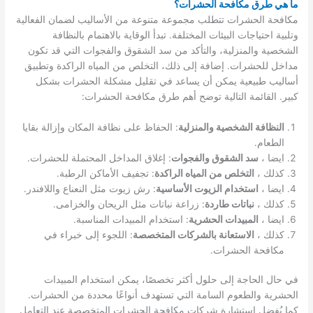
ما هي طرق مكافحة الحشرات؟
مكافحة الحشرات تتطلب مجموعة متنوعة من الأساليب لضمان الفعالية
وتلبية احتياجات البيئات المختلفة. تبدأ الوقاية بالاهتمام بالنظافة
الشخصية والمنزلية، والتأكد من سد الشقوق والفجوات التي قد تكون
مداخل للحشرات. إضافة إلى ذلك، التخلص من المياه الراكدة وتطبيق
أساليب طبيعية يمكن أن يساعد في تقليل مشكلة الحشرات بشكل
كبير. القائمة التالية توضح أهم طرق مكافحة الحشرات:
النظافة الشخصية والمنزلية
: الحفاظ على نظافة المكان وإزالة بقايا
الطعام.
ايضا ،
سد الشقوق والفجوات
: إغلاق المداخل المحتملة للحشرات.
كذلك ،
التخلص من المياه الراكدة
: تجفيف الأماكن الرطبة.
ايضا ،
استخدام الزيوت الأساسية
: رش زيوت مثل النعناع واللافندر.
كذلك ،
نباتات طاردة
: زراعة نباتات مثل الريحان والخزامى.
ايضا ،
المبيدات الحشرية
: استخدام المبيدات المناسبة.
كذلك ،
الاستعانة بالشركات المتخصصة
: اللجوء إلى خبراء في
مكافحة الحشرات.
في حال الحاجة إلى حلول أكثر تخصصًا، يمكن استخدام المبيدات
الحشرية والطعوم السامة التي تستهدف أنواعًا محددة من الحشرات.
كما يُفضل استشارة شركات مكافحة الحشرات المتخصصة عند التعامل