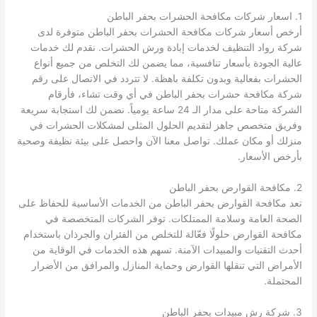
1. اسعار شركات مكافحة الحشرات بحفر الباطن
أرخص أسعار شركات مكافحة الحشرات بحفر الباطن متوفرة لدى
شركة رواد التنظيف لخدمات إبادة ورش الحشرات. نقدم لك خدمات
عالية الجودة بأسعار تنافسية، مما يضمن لك التخلص من جميع أنواع
الحشرات بفعالية وبدون تكلفة باهظة. لا تتردد في الاتصال على رقم
شركة مكافحة حشرات بحفر الباطن في أي وقت تشاء، فأرقام
الشركة متاحة على مدار الـ 24 ساعة يومياً. نضمن لك استجابة سريعة
وفريق متخصص جاهز لتقديم الحلول المثلى لمشكلات الحشرات في
منزلك أو مكان عملك. تواصل معنا الآن واحصل على بيئة نظيفة وصحية
بأرخص الأسعار.
2. مكافحة القوارض بحفر الباطن
تعد مكافحة القوارض بحفر الباطن من الخدمات الأساسية للحفاظ على
الصحة العامة وسلامة الممتلكات. توفر الشركات المتخصصة في
مكافحة القوارض حلولًا فعّالة للتخلص من الفئران والجرذان باستخدام
أحدث التقنيات والمبيدات الآمنة. تسهم هذه الخدمات في الوقاية من
الأمراض التي تنقلها القوارض وحماية المنازل والمرافق من الأضرار
المحتملة.
3. شركة رش مبيدات بحفر الباطن