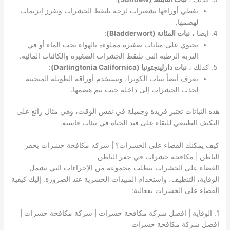
تغطي أوراقها بشعيرات لزجة تلتقط الحشرات وتفرز إنزيمات
لهضمها.
ايضا ،
نبات المثانة (Bladderwort)
:
يحتوي على مثانات صغيرة مملوءة بالهواء تحت الماء أو في
التربة الرطبة التي تلتقط الحشرات الصغيرة والكائنات المائية.
كذلك ،
نبات دارلينجتونيا (Darlingtonia Californica)
:
يعرف أيضاً بنبات الكوبرا، ويستخدم أوراقه الطويلة المنحنية
لجذب الحشرات إلى داخله حيث يتم هضمها.
هذه النباتات تعتبر فريدة وجميلة في نفس الوقت، وهي مثال رائع على
التكيف الطبيعي للبقاء على قيد الحياة في بيئات قاسية.
كيف يمكنك القضاء على الحشرات؟ | شركه مكافحة حشرات بحفر
الباطن | مكافحة حشرات في حفر الباطن
القضاء على الحشرات يتطلب مجموعة من الإجراءات التي تشمل
الوقاية، التنظيف، واستخدام المبيدات الحشرية عند الضرورة. إليك كيفية
القضاء على الحشرات بفعالية:
1. الوقاية | افضل شركة مكافحة حشرات | شركة مكافحة حشرات |
افضل شركة مكافحة حشرات