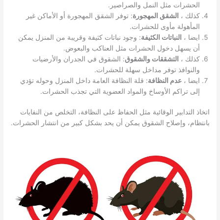
الحشرات مثل النمل والصراصير.
كذلك ،
الشقق المهجورة
: توفر الشقق المهجورة أو الأماكن غير
المأهولة مأوى للحشرات.
ايضا ،
النباتات الكثيفة
: وجود نباتات كثيفة وقريبة من المنزل يمكن
أن يسهل دخول الحشرات مثل العناكب والبعوض.
كذلك ،
التشققات والشقوق
: الشقوق في الجدران والأرضيات
والنوافذ توفر مداخل سهلة للحشرات.
ايضا ،
عدم النظافة
: قلة النظافة العامة داخل المنزل وحوله تؤدي
إلى تراكم الأوساخ والمواد العضوية التي تجذب الحشرات.
اتخاذ التدابير الوقائية مثل الحفاظ على النظافة، التخلص من النفايات
بانتظام، وإصلاح الشقوق يمكن أن يحد بشكل كبير من انتشار الحشرات.