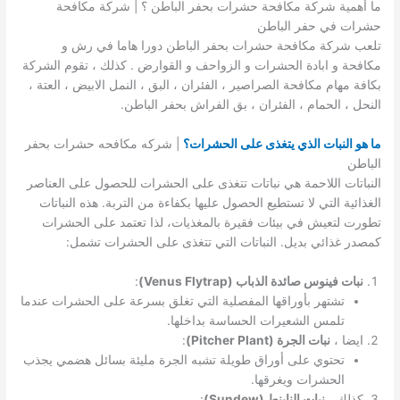
ما أهمية شركة مكافحة حشرات بحفر الباطن ؟ | شركة مكافحة
حشرات في حفر الباطن
تلعب شركة مكافحة حشرات بحفر الباطن دورا هاما في رش و
مكافحة و ابادة الحشرات و الزواحف و القوارض . كذلك ، تقوم الشركة
بكافة مهام مكافحة الصراصير ، الفئران ، البق ، النمل الابيض ، العتة ،
النحل ، الحمام ، الفئران ، بق الفراش بحفر الباطن.
ما هو النبات الذي يتغذى على الحشرات؟
| شركه مكافحه حشرات بحفر
الباطن
النباتات اللاحمة هي نباتات تتغذى على الحشرات للحصول على العناصر
الغذائية التي لا تستطيع الحصول عليها بكفاءة من التربة. هذه النباتات
تطورت لتعيش في بيئات فقيرة بالمغذيات، لذا تعتمد على الحشرات
كمصدر غذائي بديل. النباتات التي تتغذى على الحشرات تشمل:
نبات فينوس صائدة الذباب (Venus Flytrap)
:
تشتهر بأوراقها المفصلية التي تغلق بسرعة على الحشرات عندما
تلمس الشعيرات الحساسة بداخلها.
ايضا ،
نبات الجرة (Pitcher Plant)
:
تحتوي على أوراق طويلة تشبه الجرة مليئة بسائل هضمي يجذب
الحشرات ويغرقها.
كذلك ،
نبات النابنط (Sundew)
: