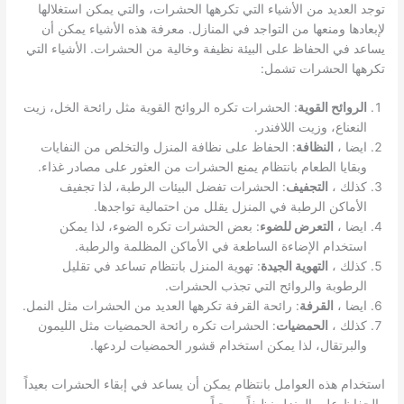
توجد العديد من الأشياء التي تكرهها الحشرات، والتي يمكن استغلالها
لإبعادها ومنعها من التواجد في المنازل. معرفة هذه الأشياء يمكن أن
يساعد في الحفاظ على البيئة نظيفة وخالية من الحشرات. الأشياء التي
تكرهها الحشرات تشمل:
الروائح القوية
: الحشرات تكره الروائح القوية مثل رائحة الخل، زيت
النعناع، وزيت اللافندر.
ايضا ،
النظافة
: الحفاظ على نظافة المنزل والتخلص من النفايات
وبقايا الطعام بانتظام يمنع الحشرات من العثور على مصادر غذاء.
كذلك ،
التجفيف
: الحشرات تفضل البيئات الرطبة، لذا تجفيف
الأماكن الرطبة في المنزل يقلل من احتمالية تواجدها.
ايضا ،
التعرض للضوء
: بعض الحشرات تكره الضوء، لذا يمكن
استخدام الإضاءة الساطعة في الأماكن المظلمة والرطبة.
كذلك ،
التهوية الجيدة
: تهوية المنزل بانتظام تساعد في تقليل
الرطوبة والروائح التي تجذب الحشرات.
ايضا ،
القرفة
: رائحة القرفة تكرهها العديد من الحشرات مثل النمل.
كذلك ،
الحمضيات
: الحشرات تكره رائحة الحمضيات مثل الليمون
والبرتقال، لذا يمكن استخدام قشور الحمضيات لردعها.
استخدام هذه العوامل بانتظام يمكن أن يساعد في إبقاء الحشرات بعيداً
والحفاظ على المنزل نظيفاً وصحياً.