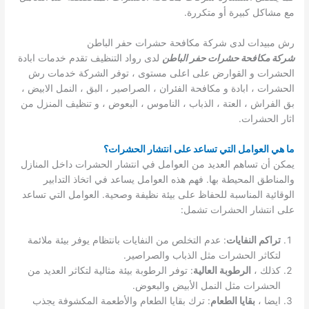
مع مشاكل كبيرة أو متكررة.
رش مبيدات لدى شركة مكافحة حشرات حفر الباطن
شركة مكافحة حشرات حفر الباطن
لدى رواد التنظيف تقدم خدمات ابادة
الحشرات و القوارض على اعلى مستوى ، توفر الشركة خدمات رش
الحشرات ، ابادة و مكافحة الفئران ، الصراصير ، البق ، النمل الابيض ،
بق الفراش ، العتة ، الذباب ، الناموس ، البعوض ، و تنظيف المنزل من
اثار الحشرات.
ما هي العوامل التي تساعد على انتشار الحشرات؟
يمكن أن تساهم العديد من العوامل في انتشار الحشرات داخل المنازل
والمناطق المحيطة بها. فهم هذه العوامل يساعد في اتخاذ التدابير
الوقائية المناسبة للحفاظ على بيئة نظيفة وصحية. العوامل التي تساعد
على انتشار الحشرات تشمل:
تراكم النفايات
: عدم التخلص من النفايات بانتظام يوفر بيئة ملائمة
لتكاثر الحشرات مثل الذباب والصراصير.
كذلك ،
الرطوبة العالية
: توفر الرطوبة بيئة مثالية لتكاثر العديد من
الحشرات مثل النمل الأبيض والبعوض.
ايضا ،
بقايا الطعام
: ترك بقايا الطعام والأطعمة المكشوفة يجذب