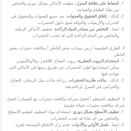
الحفاظ على نظافة المنزل
: تنظيف الأماكن بشكل دوري والتخلص
من بقايا الطعام والقمامة.
كذلك ،
إغلاق الشقوق والفجوات
: سد جميع الفجوات والشقوق في
الجدران والأرضيات والنوافذ لمنع دخول الحشرات.
ايضا ،
التخلص من مصادر المياه الراكدة
: تجفيف الأماكن الرطبة
والتخلص من المياه الراكدة التي قد تجذب الحشرات.
2. الطرق الطبيعية | رش مبيدات بحفر الباطن | مكافحة حشرات بحفر
الباطن
استخدام الزيوت العطرية
: زيوت النعناع، اللافندر، والأوكالبتوس
يمكن استخدامها لطرد الحشرات عن طريق رشها في الأماكن التي
تتواجد فيها.
كذلك ،
نباتات طاردة للحشرات
: زراعة نباتات مثل الريحان، النعناع،
والخزامى في المنزل أو الحديقة.
3. التنظيف المنتظم | افضل شركة مكافحة حشرات مع الضمان | افضل
شركه مكافحه حشرات عمالة فلبينية
تنظيف الأسطح بشكل دوري
: استخدام مواد التنظيف لتعقيم الأسطح
والتخلص من أي بقايا قد تجذب الحشرات.
ايضا ،
غسل الأواني والأدوات
: عدم ترك الأطباق المتسخة لفترة