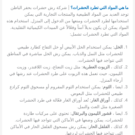
ما هي المواد التي تطرد الحشرات؟
| شركة رش حشرات بحفر الباطن
توجد العديد من المواد الطبيعية والمنتجات التجارية التي يمكن
استخدامها لطرد الحشرات ومنعها من الدخول إلى المنزل. استخدام هذه
المواد يمكن أن يكون بديلاً آمناً وفعّالاً عن المبيدات الكيميائية التقليدية.
المواد التي تطرد الحشرات تشمل:
الخل
: يمكن استخدام الخل الأبيض أو خل التفاح كطارد طبيعي
للحشرات مثل النمل والذباب. يمكن رش الخل مباشرة في المناطق
التي تتواجد فيها الحشرات.
كذلك ،
الزيوت العطرية
: مثل زيت النعناع، زيت اللافندر، وزيت
الليمون، حيث تعمل هذه الزيوت على طرد الحشرات عند رشها في
أرجاء المنزل.
ايضا ،
الثوم
: يمكن استخدام الثوم المفروم أو مسحوق الثوم كرادع
طبيعي للحشرات مثل البعوض.
كذلك ،
أوراق الغار
: تُعد أوراق الغار فعّالة في طرد الحشرات
الصغيرة مثل العث والنمل.
ايضا ،
قشور الليمون والبرتقال
: تحتوي على مركبات طاردة
للحشرات، يمكن وضعها في الأماكن التي تتواجد فيها الحشرات.
كذلك ،
الفلفل الحار
: يمكن رش مسحوق الفلفل الحار في الأماكن
التي تتواجد فيها الحشرات لردعها.