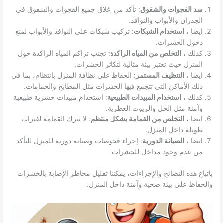
سد الفجوات والشقوق
: تأكد من إغلاق جميع الفجوات والشقوق في
الجدران والأبواب والنوافذ.
ايضا ،
استخدام الشبكات
: تركيب شبكات على النوافذ والأبواب لمنع
دخول الحشرات.
كذلك ،
التخلص من المياه الراكدة
: تجنب تراكم المياه الراكدة حول
المنزل حيث تعتبر بيئة مثالية لتكاثر الحشرات.
ايضا ،
التنظيف المستمر
: الحفاظ على نظافة المنزل بانتظام، بما في
ذلك الأماكن التي تتجمع فيها الحشرات مثل المطابخ والحمامات.
كذلك ،
استخدام المبيدات الطبيعية
: استخدام مبيدات حشرية طبيعية
وآمنة مثل الخل والزيوت العطرية.
ايضا ،
التخلص من القمامة بشكل منتظم
: لا تترك القمامة لفترات
طويلة داخل المنزل.
ايضا ،
الصيانة الدورية
: إجراء فحوصات وصيانة دورية للمنزل للتأكد
من عدم وجود مداخل للحشرات.
باتباع هذه النصائح والإجراءات، يمكننا تقليل مخاطر الإصابة بالحشرات
والحفاظ على بيئة صحية وآمنة داخل المنزل.