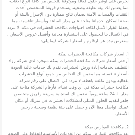
نحرص على توفير حلول فعالة وموثوقة للتخلص من كافة أنواع الآفات،
مما يضمن لك بيئة نظيفة وصحية. يستخدم فريقنا المتخصص أحدث
التقنيات والمبيدات الآمنة لضمان نتائج ممتازة دون الإضرار بالبيئة أو
صحة السكان. خدماتنا متاحة على مدار الساعة وبأسعار تنافسية، مما
يجعلنا الخيار الأمثل لكافة احتياجات مكافحة الحشرات في مكة. لا تتردد
في الاتصال بنا للحصول على استشارة مجانية وأفضل عروض الأسعار. .
سنعرض نبذة عن ارقاوم و اسعار الشركة فيما يلي:
1. اسعار شركات مكافحة الحشرات بمكة
أرخص أسعار شركات مكافحة الحشرات بمكة متوفرة لدى شركة رواد
التنظيف لخدمات إبادة ورش الحشرات. نقدم لك خدمات عالية الجودة
بأسعار تنافسية، مما يضمن لك التخلص من جميع أنواع الحشرات
بفعالية وبدون تكلفة باهظة. لا تتردد في الاتصال على رقم شركة
مكافحة حشرات بمكة في أي وقت تشاء، فأرقام الشركة متاحة على
مدار الـ 24 ساعة يومياً. نضمن لك استجابة سريعة وفريق متخصص
جاهز لتقديم الحلول المثلى لمشكلات الحشرات في منزلك أو مكان
عملك. تواصل معنا الآن واحصل على بيئة نظيفة وصحية بأرخص
الأسعار.
2. مكافحة القوارض بمكة
تعد مكافحة القوارض بمكة من الخدمات الأساسية للحفاظ على الصحة