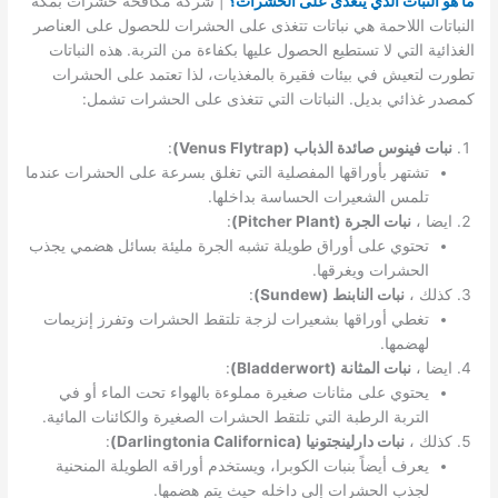
ما هو النبات الذي يتغذى على الحشرات؟
| شركه مكافحه حشرات بمكه
النباتات اللاحمة هي نباتات تتغذى على الحشرات للحصول على العناصر
الغذائية التي لا تستطيع الحصول عليها بكفاءة من التربة. هذه النباتات
تطورت لتعيش في بيئات فقيرة بالمغذيات، لذا تعتمد على الحشرات
كمصدر غذائي بديل. النباتات التي تتغذى على الحشرات تشمل:
نبات فينوس صائدة الذباب (Venus Flytrap)
:
تشتهر بأوراقها المفصلية التي تغلق بسرعة على الحشرات عندما
تلمس الشعيرات الحساسة بداخلها.
ايضا ،
نبات الجرة (Pitcher Plant)
:
تحتوي على أوراق طويلة تشبه الجرة مليئة بسائل هضمي يجذب
الحشرات ويغرقها.
كذلك ،
نبات النابنط (Sundew)
:
تغطي أوراقها بشعيرات لزجة تلتقط الحشرات وتفرز إنزيمات
لهضمها.
ايضا ،
نبات المثانة (Bladderwort)
:
يحتوي على مثانات صغيرة مملوءة بالهواء تحت الماء أو في
التربة الرطبة التي تلتقط الحشرات الصغيرة والكائنات المائية.
كذلك ،
نبات دارلينجتونيا (Darlingtonia Californica)
:
يعرف أيضاً بنبات الكوبرا، ويستخدم أوراقه الطويلة المنحنية
لجذب الحشرات إلى داخله حيث يتم هضمها.