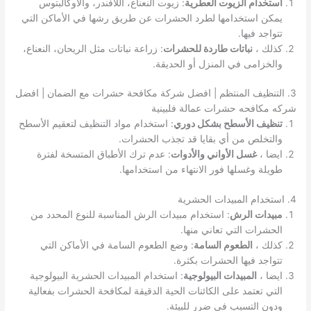
استخدام الزيوت العطرية
: زيوت النعناع، اللافندر، والأوكالبتوس
يمكن استخدامها لطرد الحشرات عن طريق رشها في الأماكن التي
تتواجد فيها.
كذلك ،
نباتات طاردة للحشرات
: زراعة نباتات مثل الريحان، النعناع،
والخزامى في المنزل أو الحديقة.
3. التنظيف المنتظم | افضل شركة مكافحة حشرات مع الضمان | افضل
شركه مكافحه حشرات عمالة فلبينية
تنظيف الأسطح بشكل دوري
: استخدام مواد التنظيف لتعقيم الأسطح
والتخلص من أي بقايا قد تجذب الحشرات.
ايضا ،
غسل الأواني والأدوات
: عدم ترك الأطباق المتسخة لفترة
طويلة وغسلها فور الانتهاء من استخدامها.
4. استخدام المبيدات الحشرية
مبيدات الرش
: استخدام مبيدات الرش المناسبة للنوع المحدد من
الحشرات التي تعاني منها.
كذلك ،
الطعوم السامة
: وضع الطعوم السامة في الأماكن التي
تتواجد فيها الحشرات بكثرة.
ايضا ،
المبيدات البيولوجية
: استخدام المبيدات الحشرية البيولوجية
التي تعتمد على الكائنات الحية الدقيقة لمكافحة الحشرات بفعالية
ودون التسبب في ضرر للبيئة.