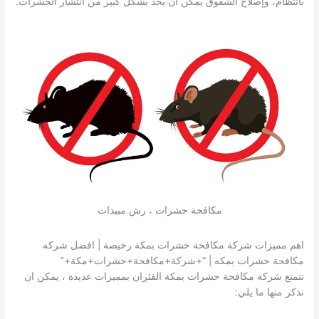
بانتظام، وإصلاح الشقوق يمكن أن يحد بشكل كبير من انتشار الحشرات.
مكافحة حشرات ، رش مبيدات
اهم مميزات شركة مكافحة حشرات بمكة رخيصة | افضل شركه
مكافحة حشرات بمكه | “+شركة+مكافحة+حشرات+مكة+”
تتمتع شركة مكافحة حشرات بمكة الفئران بمميزات عديدة ، يمكن ان
نذكر منها ما يلي: