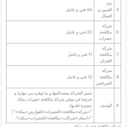
عدد
5
الفنيين و
44 فني و عامل
العمال
شركة
6
مكافحة
20 فني و عامل
حشرات
شركة
7
مكافحة
11 فني و عامل
الفئران
شركة
8
مكافحة
12 فني و عامل
الصراصير
تتميز الشركة بمصداقيتها و ما توفره من مهارة و
حرفية في توفير شركة مكافحة حشرات بمكة
9
الوصف
متميزة فلديها :
“+شركة+مكافحة+الحشرات+القوارض+بمكة+” |
“+اسعار+شركات+مكافحة+الحشرات+بمكة+”.
شركة مكافحة حشرات بمكة