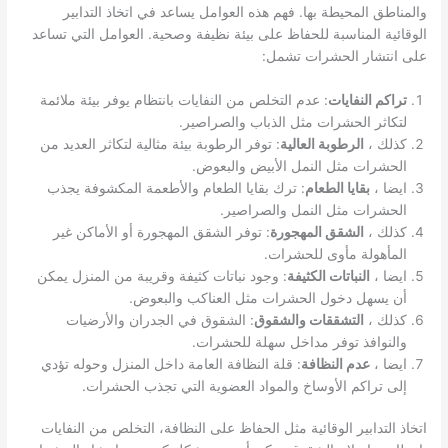
والمناطق المحيطة بها. فهم هذه العوامل يساعد في اتخاذ التدابير
الوقائية المناسبة للحفاظ على بيئة نظيفة وصحية. العوامل التي تساعد
على انتشار الحشرات تشمل:
تراكم النفايات
: عدم التخلص من النفايات بانتظام يوفر بيئة ملائمة
لتكاثر الحشرات مثل الذباب والصراصير.
كذلك ،
الرطوبة العالية
: توفر الرطوبة بيئة مثالية لتكاثر العديد من
الحشرات مثل النمل الأبيض والبعوض.
ايضا ،
بقايا الطعام
: ترك بقايا الطعام والأطعمة المكشوفة يجذب
الحشرات مثل النمل والصراصير.
كذلك ،
الشقق المهجورة
: توفر الشقق المهجورة أو الأماكن غير
المأهولة مأوى للحشرات.
ايضا ،
النباتات الكثيفة
: وجود نباتات كثيفة وقريبة من المنزل يمكن
أن يسهل دخول الحشرات مثل العناكب والبعوض.
كذلك ،
التشققات والشقوق
: الشقوق في الجدران والأرضيات
والنوافذ توفر مداخل سهلة للحشرات.
ايضا ،
عدم النظافة
: قلة النظافة العامة داخل المنزل وحوله تؤدي
إلى تراكم الأوساخ والمواد العضوية التي تجذب الحشرات.
اتخاذ التدابير الوقائية مثل الحفاظ على النظافة، التخلص من النفايات