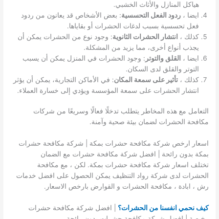
هياكل المنازل والأثاث الخشبي.
ايضا ،
ردود الفعل التحسسية
: بعض الأشخاص قد يعانون من ردود
فعل تحسسية بسبب لدغات الحشرات أو بقاياها.
كذلك ،
انتشار الحشرات الثانوية
: وجود نوع من الحشرات يمكن أن
يجذب أنواع أخرى، مما يزيد من المشكلة.
ايضا ،
القلق والتوتر
: وجود الحشرات في المنزل يمكن أن يسبب
التوتر والقلق لدى السكان.
كذلك ،
تأثير على سمعة المكان
: في الأماكن التجارية، يمكن أن يؤثر
انتشار الحشرات على سمعة المؤسسة ويؤدي إلى خسارة العملاء.
التعامل مع هذه المخاطر يتطلب تدخلًا فعالًا وسريعًا من شركات
مكافحة الحشرات لضمان بيئة صحية وآمنة.
اسعار ارخص شركة مكافحة حشرات بمكة | شركة مكافحة حشرات
بمكة بدون رائحة | افضل شركة مكافحة حشرات مع الضمان
تختلف اسعار شركة مكافحة حشرات بمكة. لكن ، مع مكافحة
الحشرات لدى شركة رواد التنظيف يمكن الحصول على افضل خدمات
رش ، ابادة ، مكافحة الحشرات و القوارض بارخص الاسعار.
كيف نحمي انفسنا من الحشرات؟
| افضل شركة مكافحة حشرات
رخيصة | افضل شركة مكافحة حشرات بدون رائحة