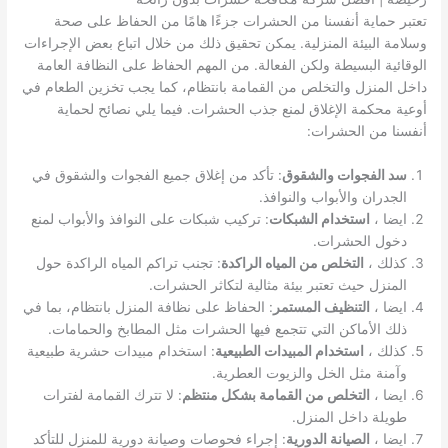
تعتبر حماية أنفسنا من الحشرات جزءًا هامًا من الحفاظ على صحة
وسلامة البيئة المنزلية. يمكن تحقيق ذلك من خلال اتباع بعض الإجراءات
الوقائية البسيطة ولكن الفعالة. من المهم الحفاظ على النظافة العامة
داخل المنزل والتخلص من القمامة بانتظام، كما يجب تخزين الطعام في
أوعية محكمة الإغلاق لمنع جذب الحشرات. فيما يلي نصائح لحماية
أنفسنا من الحشرات:
سد الفجوات والشقوق
: تأكد من إغلاق جميع الفجوات والشقوق في
الجدران والأبواب والنوافذ.
ايضا ،
استخدام الشبكات
: تركيب شبكات على النوافذ والأبواب لمنع
دخول الحشرات.
كذلك ،
التخلص من المياه الراكدة
: تجنب تراكم المياه الراكدة حول
المنزل حيث تعتبر بيئة مثالية لتكاثر الحشرات.
ايضا ،
التنظيف المستمر
: الحفاظ على نظافة المنزل بانتظام، بما في
ذلك الأماكن التي تتجمع فيها الحشرات مثل المطابخ والحمامات.
كذلك ،
استخدام المبيدات الطبيعية
: استخدام مبيدات حشرية طبيعية
وآمنة مثل الخل والزيوت العطرية.
ايضا ،
التخلص من القمامة بشكل منتظم
: لا تترك القمامة لفترات
طويلة داخل المنزل.
ايضا ،
الصيانة الدورية
: إجراء فحوصات وصيانة دورية للمنزل للتأكد