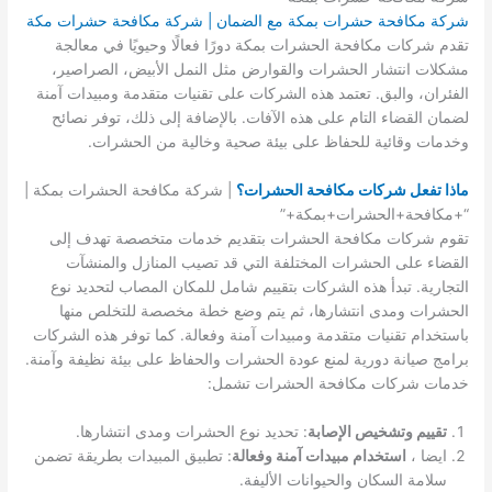
شركة مكافحة حشرات بمكة مع الضمان | شركة مكافحة حشرات مكة
تقدم شركات مكافحة الحشرات بمكة دورًا فعالًا وحيويًا في معالجة
مشكلات انتشار الحشرات والقوارض مثل النمل الأبيض، الصراصير،
الفئران، والبق. تعتمد هذه الشركات على تقنيات متقدمة ومبيدات آمنة
لضمان القضاء التام على هذه الآفات. بالإضافة إلى ذلك، توفر نصائح
وخدمات وقائية للحفاظ على بيئة صحية وخالية من الحشرات.
ماذا تفعل شركات مكافحة الحشرات؟
| شركة مكافحة الحشرات بمكة |
“+مكافحة+الحشرات+بمكة+”
تقوم شركات مكافحة الحشرات بتقديم خدمات متخصصة تهدف إلى
القضاء على الحشرات المختلفة التي قد تصيب المنازل والمنشآت
التجارية. تبدأ هذه الشركات بتقييم شامل للمكان المصاب لتحديد نوع
الحشرات ومدى انتشارها، ثم يتم وضع خطة مخصصة للتخلص منها
باستخدام تقنيات متقدمة ومبيدات آمنة وفعالة. كما توفر هذه الشركات
برامج صيانة دورية لمنع عودة الحشرات والحفاظ على بيئة نظيفة وآمنة.
خدمات شركات مكافحة الحشرات تشمل:
تقييم وتشخيص الإصابة
: تحديد نوع الحشرات ومدى انتشارها.
ايضا ،
استخدام مبيدات آمنة وفعالة
: تطبيق المبيدات بطريقة تضمن
سلامة السكان والحيوانات الأليفة.