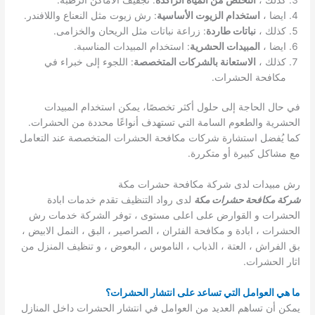
ايضا ،
استخدام الزيوت الأساسية
: رش زيوت مثل النعناع واللافندر.
كذلك ،
نباتات طاردة
: زراعة نباتات مثل الريحان والخزامى.
ايضا ،
المبيدات الحشرية
: استخدام المبيدات المناسبة.
كذلك ،
الاستعانة بالشركات المتخصصة
: اللجوء إلى خبراء في
مكافحة الحشرات.
في حال الحاجة إلى حلول أكثر تخصصًا، يمكن استخدام المبيدات
الحشرية والطعوم السامة التي تستهدف أنواعًا محددة من الحشرات.
كما يُفضل استشارة شركات مكافحة الحشرات المتخصصة عند التعامل
مع مشاكل كبيرة أو متكررة.
رش مبيدات لدى شركة مكافحة حشرات مكة
شركة مكافحة حشرات مكة
لدى رواد التنظيف تقدم خدمات ابادة
الحشرات و القوارض على اعلى مستوى ، توفر الشركة خدمات رش
الحشرات ، ابادة و مكافحة الفئران ، الصراصير ، البق ، النمل الابيض ،
بق الفراش ، العتة ، الذباب ، الناموس ، البعوض ، و تنظيف المنزل من
اثار الحشرات.
ما هي العوامل التي تساعد على انتشار الحشرات؟
يمكن أن تساهم العديد من العوامل في انتشار الحشرات داخل المنازل