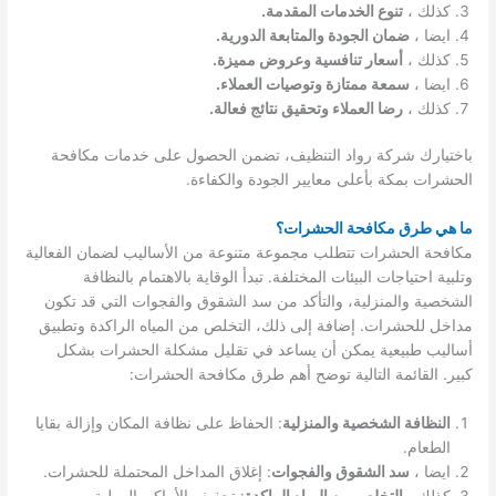
كذلك ،
تنوع الخدمات المقدمة.
ايضا ،
ضمان الجودة والمتابعة الدورية.
كذلك ،
أسعار تنافسية وعروض مميزة.
ايضا ،
سمعة ممتازة وتوصيات العملاء.
كذلك ،
رضا العملاء وتحقيق نتائج فعالة.
باختيارك شركة رواد التنظيف، تضمن الحصول على خدمات مكافحة
الحشرات بمكة بأعلى معايير الجودة والكفاءة.
ما هي طرق مكافحة الحشرات؟
مكافحة الحشرات تتطلب مجموعة متنوعة من الأساليب لضمان الفعالية
وتلبية احتياجات البيئات المختلفة. تبدأ الوقاية بالاهتمام بالنظافة
الشخصية والمنزلية، والتأكد من سد الشقوق والفجوات التي قد تكون
مداخل للحشرات. إضافة إلى ذلك، التخلص من المياه الراكدة وتطبيق
أساليب طبيعية يمكن أن يساعد في تقليل مشكلة الحشرات بشكل
كبير. القائمة التالية توضح أهم طرق مكافحة الحشرات:
النظافة الشخصية والمنزلية
: الحفاظ على نظافة المكان وإزالة بقايا
الطعام.
ايضا ،
سد الشقوق والفجوات
: إغلاق المداخل المحتملة للحشرات.
كذلك ،
التخلص من المياه الراكدة
: تجفيف الأماكن الرطبة.