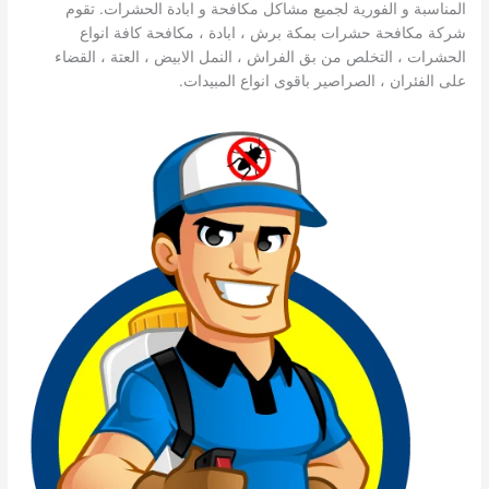
المناسبة و الفورية لجميع مشاكل مكافحة و ابادة الحشرات. تقوم
شركة مكافحة حشرات بمكة برش ، ابادة ، مكافحة كافة انواع
الحشرات ، التخلص من بق الفراش ، النمل الابيض ، العتة ، القضاء
على الفئران ، الصراصير باقوى انواع المبيدات.