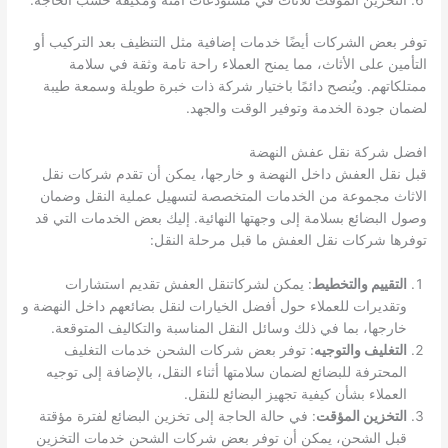
توفر بعض الشركات أيضًا خدمات إضافية مثل التنظيف بعد التركيب أو
التأمين على الأثاث، مما يمنح العملاء راحة تامة وثقة في سلامة
ممتلكاتهم. ويُنصح دائمًا باختيار شركة ذات خبرة طويلة وسمعة طيبة
لضمان جودة الخدمة وتوفير الوقت والجهد.
افضل شركة نقل عفش النهضة
قبل نقل العفش داخل النهضة و خارجها، يمكن أن تقدم شركات نقل
الاثاث مجموعة من الخدمات المتخصصة لتسهيل عملية النقل وضمان
وصول البضائع بسلامة إلى وجهتها النهائية. إليك بعض الخدمات التي قد
توفرها شركات نقل العفش ما قبل مرحلة النقل:
التقييم والتخطيط
: يمكن لشركاتنقل العفش تقديم استشارات
وتقديرات للعملاء حول أفضل الخيارات لنقل بضائعهم داخل النهضة و
خارجها، بما في ذلك وسائل النقل المناسبة والتكاليف المتوقعة.
التغليف والتوجيه
: توفر بعض شركات الشحن خدمات التغليف
المحترفة للبضائع لضمان سلامتها أثناء النقل، بالإضافة إلى توجيه
العملاء بشأن كيفية تجهيز البضائع للنقل.
التخزين المؤقت
: في حالة الحاجة إلى تخزين البضائع لفترة مؤقتة
قبل الشحن، يمكن أن توفر بعض شركات الشحن خدمات التخزين