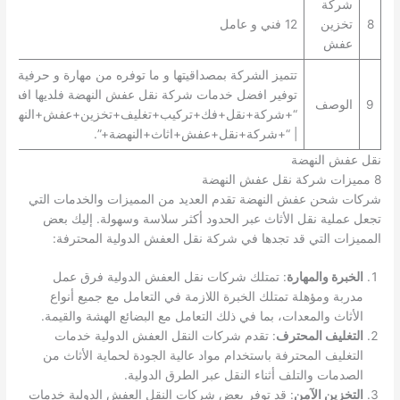
شركة
8
تخزين
12 فني و عامل
عفش
تتميز الشركة بمصداقيتها و ما توفره من مهارة و حرفية في
توفير افضل خدمات شركة نقل عفش النهضة فلديها افضل:
9
الوصف
“+شركة+نقل+فك+تركيب+تغليف+تخزين+عفش+النهضة+
| “+شركة+نقل+عفش+اثاث+النهضة+”.
نقل عفش النهضة
8 مميزات شركة نقل عفش النهضة
شركات شحن عفش النهضة تقدم العديد من المميزات والخدمات التي
تجعل عملية نقل الأثاث عبر الحدود أكثر سلاسة وسهولة. إليك بعض
المميزات التي قد تجدها في شركة نقل العفش الدولية المحترفة:
الخبرة والمهارة
: تمتلك شركات نقل العفش الدولية فرق عمل
مدربة ومؤهلة تمتلك الخبرة اللازمة في التعامل مع جميع أنواع
الأثاث والمعدات، بما في ذلك التعامل مع البضائع الهشة والقيمة.
التغليف المحترف
: تقدم شركات النقل العفش الدولية خدمات
التغليف المحترفة باستخدام مواد عالية الجودة لحماية الأثاث من
الصدمات والتلف أثناء النقل عبر الطرق الدولية.
التخزين الآمن
: قد توفر بعض شركات النقل العفش الدولية خدمات