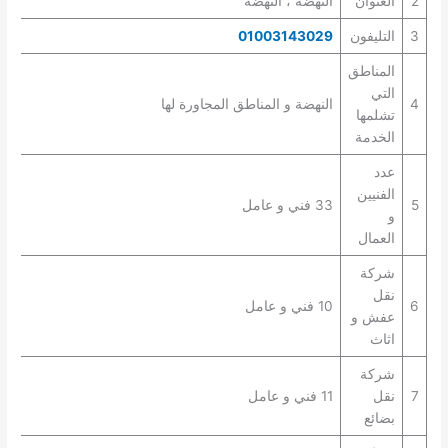
2
العنوان
النهضة ، النهضة
3
التليفون
01003143029
المناطق
التي
4
النهضة و المناطق المجاورة لها
تشلمها
الخدمة
عدد
الفنيين
5
33 فني و عامل
و
العمال
شركة
نقل
6
10 فني و عامل
عفش و
اثاث
شركة
7
نقل
11 فني و عامل
بضائع