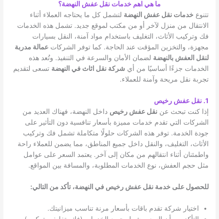
ما هي اهم خدمات نقل عفش النهضة؟
تتنوع
خدمات نقل عفش النهضة
لتشمل كل ما يحتاجه العملاء أثناء
الانتقال من منزل لآخر أو من مكتب لموقع جديد. تشمل هذه الخدمات
فك وتركيب الأثاث، التغليف باستخدام مواد آمنة، النقل بسيارات
مجهزة، والتخزين المؤقت عند الحاجة. كما توفر الشركات
عمالة مدربة
لنقل العفش بالنهضة
لضمان الأمان والسرعة في التنفيذ. وتُعد هذه
الخدمات جزءًا أساسيًا من أي
شركة نقل اثاث في النهضة
تسعى لتقديم
تجربة نقل مريحة وآمنة للعملاء.
1. نقل عفش رخيص
إذا كنت تبحث عن
نقل عفش رخيص
داخل النهضة، فهناك العديد من
الشركات التي تقدم خدمات مميزة بأسعار تنافسية دون التأثير على
جودة الخدمة. توفر هذه الشركات حلولًا متكاملة تشمل فك وتركيب
الأثاث، التغليف، والنقل داخل جميع المناطق، مما يضمن للعملاء راحة
واطمئنان أثناء انتقالهم من مكان إلى آخر. يعتمد السعر على عوامل
مثل حجم العفش، نوع الخدمات المطلوبة، والمسافة بين المواقع.
للحصول على خدمة نقل عفش رخيص في النهضة، تأكد من التالي:
اختيار شركة تقدم باقات بأسعار مرنة تناسب ميزانيتك.
التأكد من أن السعر يشمل جميع الخدمات (فك، تغليف، تركيب).