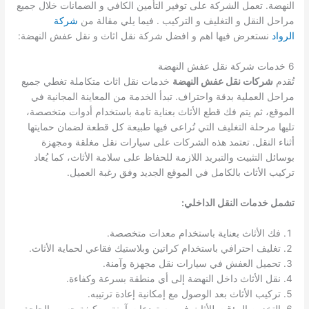
النهضة. تعمل الشركة على توفير التأمين الكافي و الضمانات خلال جميع
مراحل النقل و التغليف و التركيب . فيما يلي مقالة من
شركة
الرواد
نستعرض فيها اهم و افضل شركة نقل اثاث و نقل عفش النهضة:
6 خدمات شركة نقل عفش النهضة
تُقدم
شركات نقل عفش النهضة
خدمات نقل اثاث متكاملة تغطي جميع
مراحل العملية بدقة واحتراف. تبدأ الخدمة من المعاينة المجانية في
الموقع، ثم يتم فك قطع الأثاث بعناية تامة باستخدام أدوات متخصصة،
تليها مرحلة التغليف التي تُراعى فيها طبيعة كل قطعة لضمان حمايتها
أثناء النقل. تعتمد هذه الشركات على سيارات نقل مغلقة ومجهزة
بوسائل التثبيت والتبريد اللازمة للحفاظ على سلامة الأثاث، كما يُعاد
تركيب الأثاث بالكامل في الموقع الجديد وفق رغبة العميل.
تشمل خدمات النقل الداخلي:
فك الأثاث بعناية باستخدام معدات متخصصة.
تغليف احترافي باستخدام كراتين وبلاستيك فقاعي لحماية الأثاث.
تحميل العفش في سيارات نقل مجهزة وآمنة.
نقل الأثاث داخل النهضة إلى أي منطقة بسرعة وكفاءة.
تركيب الأثاث بعد الوصول مع إمكانية إعادة ترتيبه.
التخزين المؤقت للأثاث في مستودعات آمنة ومكيفة حسب الحاجة.