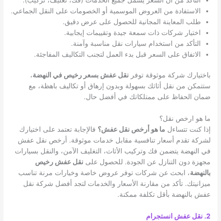
الاستفادة من العروض الموسمية أو الخصومات على النقل الجماعي.
طلب المعاينة المجانية للحصول على عرض دقيق.
اختيار شركات ذات سمعة جيدة وتقييمات إيجابية.
التأكد من استخدام سيارات نقل مناسبة وآمنة.
الاتفاق على السعر قبل بدء العمل لتجنب التكاليف المفاجئة.
باختيارك شركة موثوقة توفر
نقل عفش بسعر رخيص في النهضة
،
ستتمكن من نقل أثاثك بسهولة وبدون إرهاق أو تكاليف باهظة، مع
ضمان الحفاظ على ممتلكاتك في أفضل حال.
ما هو ارخص نقل؟
إذا كنت تتساءل
ما هو أرخص نقل عفش؟
فالإجابة تعتمد على اختيارك
لشركة تقدم أسعار تنافسية مقابل خدمات موثوقة. أرخص نقل عفش
في النهضة يتضمن فك وتركيب الأثاث، التغليف الآمن، والنقل بسيارات
مجهزة دون التنازل عن الجودة. للحصول على
نقل عفش رخيص
بالنهضة
، ابحث عن شركات توفر عروض خاصة وخيارات مرنة تناسب
ميزانيتك. تأكد من مقارنة الأسعار والخدمات لتجد أفضل شركة نقل
عفش بالنهضة بأقل تكلفة ممكنة.
2. نقل عفش انستجرام