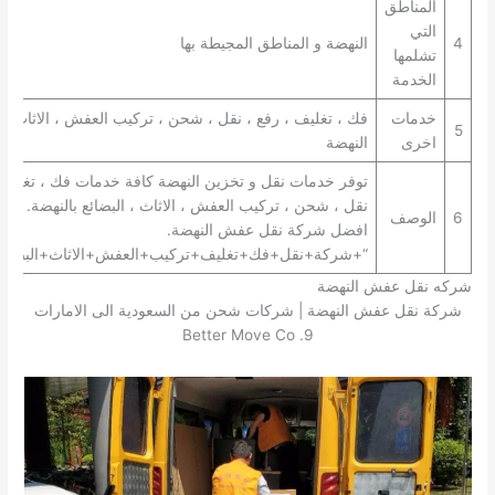
المناطق
التي
4
النهضة و المناطق المجيطة بها
تشلمها
الخدمة
خدمات
فك ، تغليف ، رفع ، نقل ، شحن ، تركيب العفش ، الاثاث ، 
5
اخرى
النهضة
توفر خدمات نقل و تخزين النهضة كافة خدمات فك ، تغليف 
نقل ، شحن ، تركيب العفش ، الاثاث ، البضائع بالنهضة. تعتب
6
الوصف
افضل شركة نقل عفش النهضة.
“+شركة+نقل+فك+تغليف+تركيب+العفش+الاثاث+البضائع+
شركه نقل عفش النهضة
شركة نقل عفش النهضة | شركات شحن من السعودية الى الامارات
9. Better Move Co