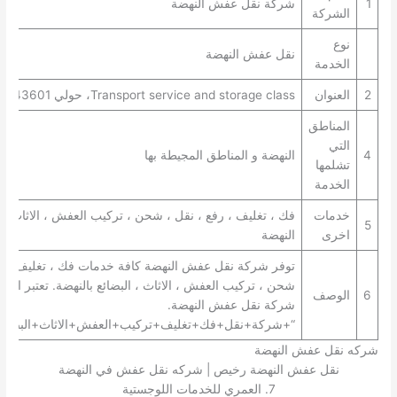
1
شركة نقل عفش النهضة
الشركة
نوع
نقل عفش النهضة
الخدمة
2
العنوان
Transport service and storage class، حولي 43601، النهضة
المناطق
التي
4
النهضة و المناطق المجيطة بها
تشلمها
الخدمة
خدمات
فك ، تغليف ، رفع ، نقل ، شحن ، تركيب العفش ، الاثاث ، 
5
اخرى
النهضة
توفر شركة نقل عفش النهضة كافة خدمات فك ، تغليف ، رف
شحن ، تركيب العفش ، الاثاث ، البضائع بالنهضة. تعتبر ال
6
الوصف
شركة نقل عفش النهضة.
“+شركة+نقل+فك+تغليف+تركيب+العفش+الاثاث+البضائع+
شركه نقل عفش النهضة
نقل عفش النهضة رخيص | شركه نقل عفش في النهضة
7. العمري للخدمات اللوجستية