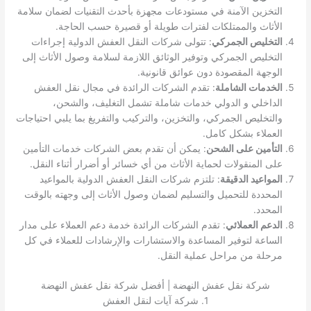
التخزين الآمنة في مستودعات مجهزة بأحدث التقنيات لضمان سلامة
الأثاث والممتلكات لفترات طويلة أو قصيرة حسب الحاجة.
التخليص الجمركي
: تتولى شركات النقل العفش الدولية إجراءات
التخليص الجمركي وتوفير الوثائق اللازمة لسلامة وصول الأثاث إلى
الوجهة المقصودة دون عوائق قانونية.
الخدمات الشاملة
: تقدم الشركات الرائدة في مجال نقل العفش
الداخلي و الدولي خدمات شاملة تشمل التغليف، والشحن،
والتخليص الجمركي، والتخزين، والتركيب والتفريغ بما يلبي احتياجات
العملاء بشكل كامل.
التأمين على الشحن
: يمكن أن تقدم بعض الشركات خدمات التأمين
على المنقولات لحماية الأثاث من أي خسائر أو أضرار أثناء النقل.
المواعيد الدقيقة
: تلتزم شركات النقل العفش الدولية بالمواعيد
المحددة للتحميل والتسليم لضمان وصول الأثاث إلى وجهته بالوقت
المحدد.
الدعم العملائي
: تقدم الشركات الرائدة خدمة دعم العملاء على مدار
الساعة لتوفير المساعدة والاستشارات والإرشادات للعملاء في كل
مرحلة من مراحل عملية النقل.
شركة نقل عفش النهضة | أفضل شركة نقل عفش النهضة
1. شركة آيات لنقل العفش