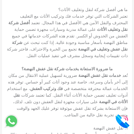
ما هي أفضل شركة لنقل وتغليف الأثاث؟
تعتبر الشركات التي توفر خدمات فك وتركيب الأثاث مع التغليف
المحترف والنقل الآمن هي الأفضل في هذا المجال. تعتمد
أفضل شركة
نقل وتغليف الأثاث
على عمالة مدربة وسيارات مجهزة تضمن حماية
العفش من الخدوش أو الكسر. تقدم هذه الشركات خدماتها في جميع
مناطق النهضة بأسعار مناسبة وجودة عالية. إذا كنت تبحث عن
شركة
نقل عفش وتغليف في النهضة
تجمع بين الخبرة والاحتراف، فاختر شركة
ذات تقييمات إيجابية وسجل مشرف في تنفيذ عمليات النقل.
ما ضرورة الاستعانة بخدمات شركة نقل عفش النهضة؟
تُعد
خدمات نقل عفش النهضة
ضرورية لتسهيل عملية الانتقال من مكان
إلى آخر بأمان وسرعة، خاصة عند وجود أثاث كبير أو حساس. توفر هذه
الخدمات عمالة محترفة متخصصة في
فك وتركيب العفش
، مع استخدام
أدوات تغليف تضمن حماية الأثاث أثناء النقل. كما تعتمد شركات
نقل
الأثاث في النهضة
على سيارات مجهزة لنقل العفش دون تلف. لذلك،
فإن الاستعانة بشركة نقل عفش موثوقة توفر عليك الجهد والوقت
وتضمن تجربة نقل خالية من المتاعب.
1. نقل عفش النهضة