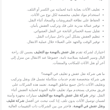
تغليف الأثاث بعناية تامة لحمايته من الكسر أو التلف.
استخدام مواد تغليف مخصصة لكل نوع من الأثاث.
الحفاظ على نظافة المفروشات والسجاد أثناء النقل.
توفير عمالة مدربة على فك وتركيب العفش بأمان.
تقليل نسبة الخسائر الناتجة عن النقل العشوائي.
تنظيم العفش بشكل آمن داخل سيارات النقل.
توفير الوقت والجهد على العملاء خلال عملية الانتقال.
اختيارك لشركة تقدم
نقل عفش بالنهضة مع التغليف
يضمن لك راحة
البال وسير العملية بسلاسة تامة، خصوصًا عند الانتقال من منزل إلى
آخر أو نقل الأثاث للمكاتب والمنشآت.
ما هي شركة نقل عفش و تغليف في النهضة؟
هي شركة متخصصة تقدم خدمات متكاملة تشمل فك ونقل وتركيب
وتغليف الأثاث داخل جميع مناطق النهضة. تعتمد هذه الشركات على
فريق محترف يستخدم مواد تغليف عالية الجودة لحماية العفش أثناء
النقل. توفر
شركة نقل عفش بالنهضة مع التغليف
سيارات مجهزة وآمنة
لضمان توصيل الأثاث بدون تلف. إذا كنت تبحث عن أفضل
شركة تغليف
ونقل عفش في النهضة
، فاختر من بين الشركات ذات التقييمات العالية