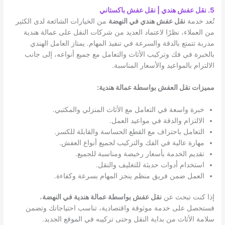
5. نقل عفش هندي | نقل عفش باكستاني
تُعد خدمة
نقل عفش هندي في النهضة
من الخيارات الشائعة لدى الكثير
من العملاء، نظرًا لاعتماد العديد من شركات النقل على عمالة هندية
مدربة تتمتع بالدقة والسرعة في تنفيذ المهام. يمتاز العامل الهندي
بالخبرة في فك وتركيب الأثاث والتعامل مع جميع أنواعه، إلى جانب
الالتزام بالمواعيد والأسعار المناسبة.
مميزات نقل العفش بواسطة عمالة هندية:
خبرة واسعة في التعامل مع الأثاث المنزلي والمكتبي.
الالتزام والدقة في مواعيد العمل.
التعامل باحتراف مع القطع الحساسة والقابلة للكسر.
مهارة عالية في الفك والتركيب لجميع أنواع العفش.
تقديم الخدمة بأسعار رخيصة ومناسبة للجميع.
استخدام أدوات حديثة للتغليف والنقل.
العمل ضمن فريق منظم ينجز المهام بسرعة وكفاءة.
إذا كنت تبحث عن
نقل عفش بواسطة عمالة هندية في النهضة
،
فستحصل على خدمة موثوقة واقتصادية، تناسب احتياجاتك وتضمن
سلامة الأثاث من بداية النقل وحتى تركيبه في الموقع الجديد.