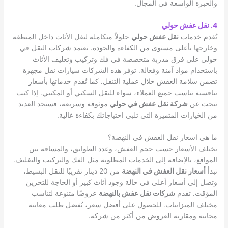
والخبرة الواسعة في المجال.
4. نقل عفش حولي
تُقدم خدمات
نقل عفش حولي
حلولاً متكاملة لنقل الأثاث داخل المنطقة
وخارجها بأعلى مستوى من الكفاءة والجودة. تعتمد شركات النقل في
حولي على فرق مدربة متخصصة في فك وتركيب وتغليف الأثاث
باستخدام مواد آمنة وفعالة. توفر هذه الشركات سيارات نقل مجهزة
تضمن سلامة العفش خلال عملية التنقل. كما تُقدم خدماتها بأسعار
تنافسية تناسب جميع العملاء، سواء للنقل السكني أو المكتبي. إذا كنت
تبحث عن
شركة نقل عفش في حولي
موثوقة وسريعة، فستجد العديد
من الخيارات المتميزة التي تلبي احتياجاتك بكفاءة عالية.
ما هي اسعار نقل العفش في النهضة؟
تختلف الأسعار حسب حجم العفش، وعدد الطوابق، والمسافة بين
المواقع، بالإضافة إلى الخدمات المطلوبة مثل الفك والتركيب والتغليف.
تبدأ
أسعار نقل العفش في النهضة
من 20 دينار تقريبًا للنقل البسيط،
وتصل إلى أسعار أعلى في حالة وجود أثاث كبير أو الحاجة للتخزين
المؤقت. تقدم
شركات نقل عفش بالنهضة
عروضًا متنوعة لتناسب
مختلف الميزانيات. للحصول على أفضل سعر، يُفضل طلب معاينة
مجانية ومقارنة العروض من أكثر من شركة.