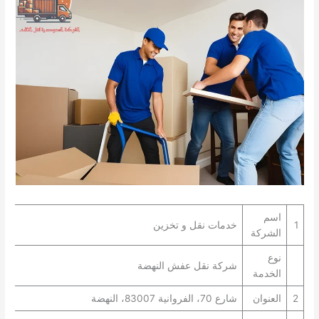
اسم
1
خدمات نقل و تخزين
الشركة
نوع
شركة نقل عفش النهضة
الخدمة
2
العنوان
شارع 70، الفروانية 83007، النهضة