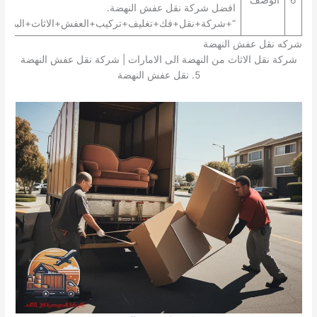
افضل شركة نقل عفش النهضة.
“+شركة+نقل+فك+تغليف+تركيب+العفش+الاثاث+البضائع+
شركه نقل عفش النهضة
شركة نقل الاثاث من النهضة الى الامارات | شركة نقل عفش النهضة
5. نقل عفش النهضة