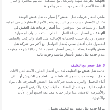
بالنهضة
بطريقة سهلة وسريعة، مع مشاهدة أعمالهم مباشرة واختيار
الخدمة الأنسب لك من حيث السعر والجودة.
ماهي اسعار عربيات نقل العفش؟ | سيارات نقل عفش النهضة
تختلف الأسعار حسب حجم السيارة، وعدد الأفراد المشاركين في عملية
النقل، والمسافة بين الموقعين. تبدأ
أسعار عربيات نقل العفش في
النهضة
من أسعار بسيطة للنقل الداخلي باستخدام دباب أو سيارة
صغيرة، وتزداد حسب الخدمات الإضافية مثل الفك والتركيب والتغليف.
للحصول على أفضل سعر، يُفضل التواصل مع أكثر من
شركة نقل
عفش بالنهضة
وطلب عروض أسعار تفصيلية. اختر دائمًا شركة موثوقة
تقدم
خدمة نقل عفش بأسعار مناسبة وجودة عالية
.
3. نقل عفش مع التغليف
خدمة
نقل عفش مع التغليف
تُعد من أفضل الحلول الآمنة لنقل الأثاث
داخل النهضة، حيث تضمن الحفاظ على القطع من الخدوش أو التلف
أثناء التحميل والتنزيل. تعتمد شركات نقل العفش المحترفة على مواد
تغليف عالية الجودة مثل الفقاعات البلاستيكية والكرتون المقوى
والأشرطة اللاصقة، مما يوفر حماية مضاعفة لجميع أنواع الأثاث
والأجهزة.
مزايا خدمة نقل عفش مع التغليف تشمل: