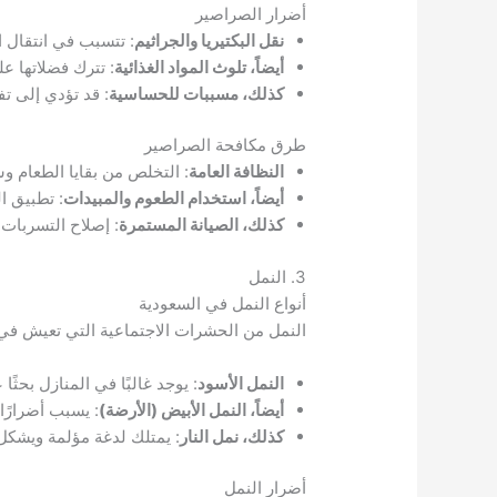
أضرار الصراصير
نقل البكتيريا والجراثيم
: تتسبب في انتقال ال
أيضاً، تلوث المواد الغذائية
: تترك فضلاتها عل
كذلك، مسببات للحساسية
: قد تؤدي إلى تف
طرق مكافحة الصراصير
النظافة العامة
: التخلص من بقايا الطعام 
أيضاً، استخدام الطعوم والمبيدات
: تطبيق ا
كذلك، الصيانة المستمرة
: إصلاح التسربات 
3. النمل
أنواع النمل في السعودية
النمل من الحشرات الاجتماعية التي تعيش في م
النمل الأسود
: يوجد غالبًا في المنازل بحثًا
أيضاً، النمل الأبيض (الأرضة)
: يسبب أضرارًا
كذلك، نمل النار
: يمتلك لدغة مؤلمة ويشكل
أضرار النمل