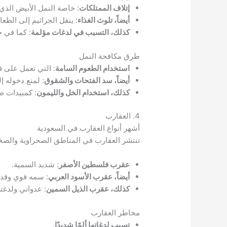
إتلاف الممتلكات
: خاصة النمل الأبيض الذي 
أيضاً، تلوث الغذاء
: ينقل الجراثيم إلى الطعا
كذلك، التسبب في لدغات مؤلمة
: كما في حا
طرق مكافحة النمل
استخدام الطعوم السامة
: التي تعمل على ق
أيضاً، سد الفتحات والشقوق
: لمنع دخوله إ
كذلك، استخدام الخل والليمون
: كمبيدات ط
4. العقارب
أشهر أنواع العقارب في السعودية
تنتشر العقارب في المناطق الصحراوية والصخر
عقرب فلسطين الأصفر
: شديد السمية.
أيضاً، عقرب الأسود العربي
: سمه قوي وقد 
كذلك، عقرب الذيل السمين
: عدواني ولدغت
مخاطر العقارب
تسبب لدغاتها ألمًا شديدًا
.