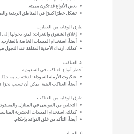
بعض الأنواع قد تكون مميتة
.
تشكل خطرًا كبيرًا في المناطق الريفية وال
طرق الوقاية من العقارب
إغلاق الشقوق والثغرات
: لمنع دخولها إلى ا
أيضاً، استخدام المبيدات الخاصة بالعقارب
.
كذلك، ارتداء الأحذية المغلقة عند التجول ف
5. العناكب
أخطر أنواع العناكب في السعودية
عنكبوت الأرملة السوداء
: لدغته سامة جدًا.
أيضاً، العناكب البنية
: يمكن أن تسبب نخرًا ف
طرق الوقاية من العناكب
التخلص من الفوضى في المنازل والمستود
كذلك، استخدام المبيدات الحشرية المناسب
أيضاً، التأكد من غلق النوافذ بإحكام
.
6. الجراد