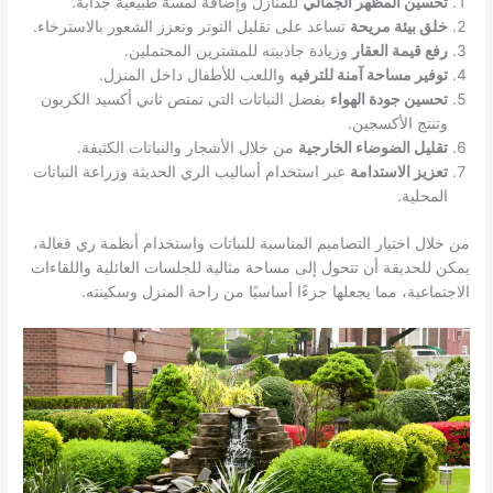
تحسين المظهر الجمالي
للمنازل وإضافة لمسة طبيعية جذابة.
خلق بيئة مريحة
تساعد على تقليل التوتر وتعزز الشعور بالاسترخاء.
رفع قيمة العقار
وزيادة جاذبيته للمشترين المحتملين.
توفير مساحة آمنة للترفيه
واللعب للأطفال داخل المنزل.
تحسين جودة الهواء
بفضل النباتات التي تمتص ثاني أكسيد الكربون
وتنتج الأكسجين.
تقليل الضوضاء الخارجية
من خلال الأشجار والنباتات الكثيفة.
تعزيز الاستدامة
عبر استخدام أساليب الري الحديثة وزراعة النباتات
المحلية.
من خلال اختيار التصاميم المناسبة للنباتات واستخدام أنظمة ري فعالة،
يمكن للحديقة أن تتحول إلى مساحة مثالية للجلسات العائلية واللقاءات
الاجتماعية، مما يجعلها جزءًا أساسيًا من راحة المنزل وسكينته.