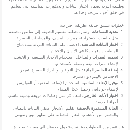
وطبيعة التربة لضمان اختيار النباتات والديكورات المناسبة التي تساهم
في خلق أجواء مريحة وجذابة.
خطوات تنسيق حديقة بطريقة احترافية:
تحديد المساحات
: رسم مخطط لتقسيم الحديقة إلى مناطق مختلفة
مثل جلسات الاستراحة، ممرات المشي، والمساحات الخضراء.
اختيار النباتات المناسبة
: الاعتماد على النباتات التي تناسب مناخ
المنطقة وتوفر تنوعًا في الألوان والأحجام.
تصميم الممرات والمداخل
: استخدام الأحجار الطبيعية أو الخشب
لإنشاء ممرات أنيقة وسهلة الاستخدام.
إضافة العناصر المائية
: مثل النوافير أو البرك الصغيرة لتعزيز
الإحساس بالهدوء والاسترخاء.
توفير الإضاءة المناسبة
: استخدام الإضاءة المخفية أو الفوانيس
لإضفاء جو دافئ وجميل خلال المساء.
اختيار الأثاث الخارجي
: انتقاء كراسي وطاولات مريحة ومتينة تناسب
أجواء الحديقة.
العناية المستمرة بالحديقة
: تقليم الأشجار، سقي النباتات بانتظام،
والتخلص من الأعشاب الضارة للحفاظ على مظهر أنيق وطبيعي.
عند تنفيذ هذه الخطوات بعناية، ستتحول حديقتك إلى مساحة ساحرة