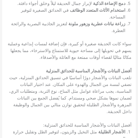
دمج الإضاءة الذكية
لإبراز جمال الحديقة ليلاً وخلق أجواء دافئة.
استخدام الأثاث المتعدد الوظائف
في الحدائق الصغيرة لتوفير
المساحة.
زراعة نباتات عطرية وزهور ملونة
لتعزيز الجاذبية البصرية والرائحة
العطرة.
سواء كانت الحديقة صغيرة أو كبيرة، فإن إضافة لمسات إبداعية وعملية
يسهم في تحويلها إلى مساحة حيوية للاستمتاع والاسترخاء، مما يجعلها
مكانًا مثاليًا لقضاء أوقات ممتعة مع العائلة والأصدقاء.
أفضل النباتات والأشجار المناسبة للحدائق المنزلية
تلعب النباتات والأشجار دورًا أساسيًا في تنسيق الحدائق المنزلية، حيث
تضفي لمسة من الجمال والهدوء على المكان. عند اختيار النباتات
المناسبة، يجب مراعاة عوامل مثل المناخ، نوع التربة، ومتطلبات الري،
لضمان نموها بشكل صحي ومستدام. كما يُفضل الجمع بين النباتات
المزهرة والأشجار الظليلة لتحقيق توازن مثالي بين الجمال والوظيفة
داخل الحديقة.
أفضل النباتات والأشجار المناسبة للحدائق المنزلية:
الأشجار الظليلة
مثل النخيل والزيتون، لتوفير الظل وتقليل حرارة