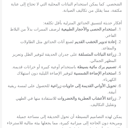
الشخصي. كما يمكن استخدام النباتات المحلية التي لا تحتاج إلى عناية
مكثفة، مما يقلل من تكاليف الصيانة.
أفكار حديثة لتنسيق الحدائق المنزلية بأقل تكلفة:
استخدام الحصى والأحجار الطبيعية
لرصف الممرات بدلاً من البلاط
الفاخر.
إعادة تدوير الخشب القديم
لصنع أثاث الحدائق مثل الطاولات
والمقاعد.
زراعة النباتات المتسلقة
على جدران الحديقة لتوفير الظل وتعزيز
المظهر الجمالي.
تصميم برك مائية بسيطة
باستخدام أوعية كبيرة أو خزانات قديمة.
استخدام الإضاءة الشمسية
لتوفير الإضاءة الليلية دون استهلاك
الكهرباء.
تحويل الأواني القديمة إلى حاويات زراعية
للحصول على لمسة ريفية
أنيقة.
زراعة الأعشاب العطرية والخضروات
للاستفادة منها في الطهي
وتقليل التكاليف.
يمكن لهذه التصاميم البسيطة أن تحول الحديقة إلى مساحة جميلة
ومريحة دون الحاجة إلى ميزانية كبيرة، مما يجعلها بيئة مثالية للاسترخاء