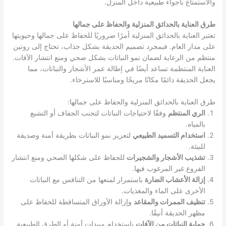
والاستمتاع بأجواء طبيعية داخل المنزل.
طرق العناية بالحدائق المنزلية والحفاظ على جمالها
تعتبر العناية بالحدائق المنزلية أمرًا ضروريًا للحفاظ على جمالها وحيويتها
على مدار العام. فبمجرد تصميم الحديقة بشكل جذاب، تحتاج إلى روتين
منتظم من الرعاية لضمان نمو النباتات بشكل صحي ومنع انتشار الآفات.
العناية المنتظمة تساعد أيضًا في إطالة عمر الأشجار والنباتات، مما
يجعل الحديقة دائمًا مكانًا مريحًا ومناسبًا للاسترخاء.
طرق العناية بالحدائق المنزلية والحفاظ على جمالها:
الري المنتظم
وفقًا لاحتياجات النباتات لتجنب الجفاف أو التشبع
بالمياه.
استخدام التسميد الطبيعي
لتعزيز نمو النباتات بطريقة آمنة وصديقة
للبيئة.
تشذيب الأشجار والشجيرات
للحفاظ على شكلها الصحي ومنع انتشار
الفروع غير المرغوب فيها.
إزالة الأعشاب الضارة
باستمرار لمنعها من التنافس مع النباتات
الأخرى على الماء والمغذيات.
تنظيف الممرات والمقاعد
وإزالة الأوراق المتساقطة للحفاظ على
مظهر الحديقة أنيقًا.
حماية النباتات من الآفات
باستخدام مبيدات آمنة أو الطرق الطبيعية