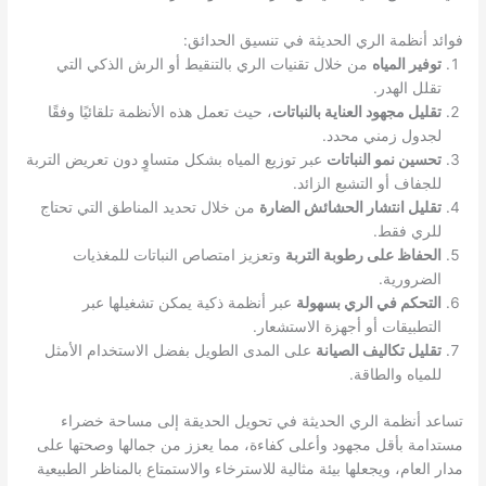
فوائد أنظمة الري الحديثة في تنسيق الحدائق:
توفير المياه
من خلال تقنيات الري بالتنقيط أو الرش الذكي التي
تقلل الهدر.
تقليل مجهود العناية بالنباتات
، حيث تعمل هذه الأنظمة تلقائيًا وفقًا
لجدول زمني محدد.
تحسين نمو النباتات
عبر توزيع المياه بشكل متساوٍ دون تعريض التربة
للجفاف أو التشبع الزائد.
تقليل انتشار الحشائش الضارة
من خلال تحديد المناطق التي تحتاج
للري فقط.
الحفاظ على رطوبة التربة
وتعزيز امتصاص النباتات للمغذيات
الضرورية.
التحكم في الري بسهولة
عبر أنظمة ذكية يمكن تشغيلها عبر
التطبيقات أو أجهزة الاستشعار.
تقليل تكاليف الصيانة
على المدى الطويل بفضل الاستخدام الأمثل
للمياه والطاقة.
تساعد أنظمة الري الحديثة في تحويل الحديقة إلى مساحة خضراء
مستدامة بأقل مجهود وأعلى كفاءة، مما يعزز من جمالها وصحتها على
مدار العام، ويجعلها بيئة مثالية للاسترخاء والاستمتاع بالمناظر الطبيعية