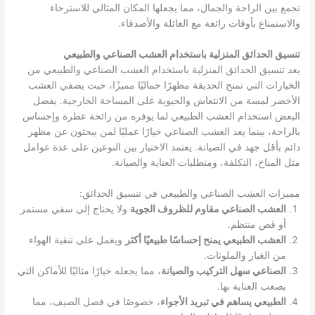
تجمع بين الراحة والجمال، مما يجعلها المكان المثالي للاسترخاء
والاستمتاع بأوقات رائعة مع العائلة والأصدقاء.
تنسيق الحدائق المنزلية باستخدام العشب الصناعي والطبيعي
يعد تنسيق الحدائق المنزلية باستخدام العشب الصناعي والطبيعي من
الخيارات التي تمنح الحديقة مظهرًا جماليًا مميزًا، حيث يضفي العشب
الأخضر لمسة من الانتعاش والحيوية على المساحة الخارجية. يفضل
البعض استخدام العشب الطبيعي لما يوفره من رائحة عطرة وإحساس
بالراحة، بينما يعد العشب الصناعي خيارًا عمليًا لمن يبحثون عن مظهر
دائم بأقل جهد في الصيانة. يعتمد الاختيار بين النوعين على عدة عوامل
مثل المناخ، التكلفة، ومتطلبات العناية والصيانة.
مميزات العشب الصناعي والطبيعي في تنسيق الحدائق:
العشب الصناعي مقاوم للظروف الجوية
ولا يحتاج إلى سقي مستمر
أو قص منتظم.
العشب الطبيعي يمنح إحساسًا طبيعيًا أكثر
ويعمل على تنقية الهواء
من الغبار والملوثات.
الصناعي سهل التركيب والصيانة
، مما يجعله خيارًا مثاليًا للأماكن التي
يصعب العناية بها.
الطبيعي يساهم في تبريد الأجواء
، خصوصًا في فصل الصيف، مما