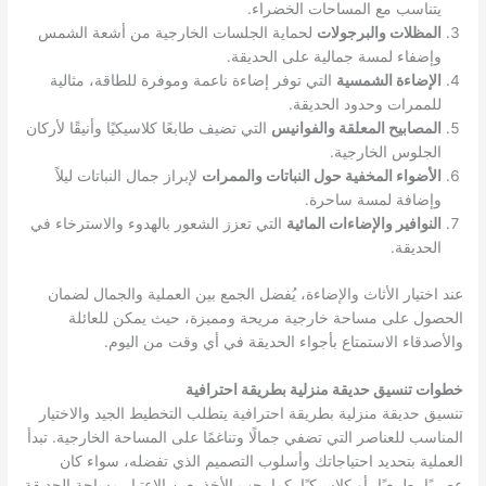
يتناسب مع المساحات الخضراء.
المظلات والبرجولات
لحماية الجلسات الخارجية من أشعة الشمس
وإضفاء لمسة جمالية على الحديقة.
الإضاءة الشمسية
التي توفر إضاءة ناعمة وموفرة للطاقة، مثالية
للممرات وحدود الحديقة.
المصابيح المعلقة والفوانيس
التي تضيف طابعًا كلاسيكيًا وأنيقًا لأركان
الجلوس الخارجية.
الأضواء المخفية حول النباتات والممرات
لإبراز جمال النباتات ليلاً
وإضافة لمسة ساحرة.
النوافير والإضاءات المائية
التي تعزز الشعور بالهدوء والاسترخاء في
الحديقة.
عند اختيار الأثاث والإضاءة، يُفضل الجمع بين العملية والجمال لضمان
الحصول على مساحة خارجية مريحة ومميزة، حيث يمكن للعائلة
والأصدقاء الاستمتاع بأجواء الحديقة في أي وقت من اليوم.
خطوات تنسيق حديقة منزلية بطريقة احترافية
تنسيق حديقة منزلية بطريقة احترافية يتطلب التخطيط الجيد والاختيار
المناسب للعناصر التي تضفي جمالًا وتناغمًا على المساحة الخارجية. تبدأ
العملية بتحديد احتياجاتك وأسلوب التصميم الذي تفضله، سواء كان
عصريًا، طبيعيًا، أو كلاسيكيًا. كما يجب الأخذ بعين الاعتبار مساحة الحديقة