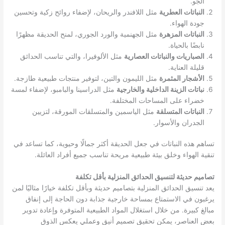
الجو.
النباتات العطرية
مثل اللافندر والريحان، لإضفاء روائح زكية وتحسين
جودة الهواء.
النباتات المزهرة
مثل الجهنمية والورد الجوري، لمنح الحديقة مظهرًا
نابضًا بالحياة.
الصباريات والنباتات العصارية
مثل الألوفيرا، والتي تناسب الحدائق
قليلة العناية.
الأشجار المثمرة
مثل الليمون والتين، لتوفير منتجات طبيعية طازجة.
نباتات الزينة الداخلية والخارجية
مثل الدراسينا والبامبو، لإضفاء لمسة
خضراء على المساحات المختلفة.
النباتات المتسلقة
مثل الياسمين والمتسلقات المورقة، لتزيين
الجدران والأسوار.
تساهم هذه النباتات في جعل الحديقة أكثر جمالًا وحيوية، كما تساعد في
تنقية الهواء وخلق بيئة طبيعية مريحة تناسب جميع أفراد العائلة.
تصاميم حديثة لتنسيق الحدائق المنزلية بأقل تكلفة
يعد تنسيق الحدائق المنزلية بتصاميم حديثة وبأقل تكلفة خيارًا مثاليًا لمن
يرغبون في الاستمتاع بمساحة خارجية جذابة دون الحاجة إلى إنفاق
مبالغ كبيرة. من خلال استغلال المواد الطبيعية المتوفرة وإعادة تدوير
بعض العناصر، يمكن تحقيق تصميم أنيق وعملي يعكس الذوق