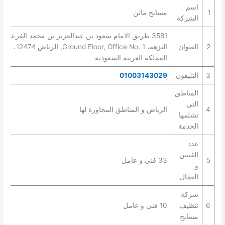
اسم
1
مسابح ماتن
الشركة
3581 طريق الامام سعود بن عبدالعزيز بن محمد الفرعي،
2
العنوان
النزهة، Ground Floor, Office No. 1, الرياض 12474،
المملكة العربية السعودية
3
التليفون
01003143029
المناطق
التي
4
الرياض و المناطق المجاورة لها
تشلمها
الخدمة
عدد
الفنيين
5
33 فني و عامل
و
العمال
شركة
6
تنظيف
10 فني و عامل
مسابح