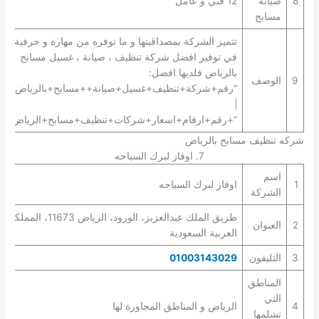
8
صيانة
12 فني و عامل
مسابح
تتميز الشركة بمصداقيتها و ما توفره من مهارة و حرفية
في توفير افضل شركة تنظيف ، صيانة ، غسيل مسابح
بالرياض فلديها افضل:
9
الوصف
“رقم+شركة+تنظيف+غسيل+صيانة++مسابح+بالرياض+”
|
“+رقم+ارقام+اسعار+شركات+تنظيف+مسابح+الرياض+”.
شركه تنظيف مسابح بالرياض
7. اوفاز لبرك السباحه
اسم
1
اوفاز لبرك السباحه
الشركة
طريق الملك عبدالعزيز، الورود، الرياض 11673، المملكة
2
العنوان
العربية السعودية
3
التليفون
01003143029
المناطق
التي
4
الرياض و المناطق المجاورة لها
تشلمها