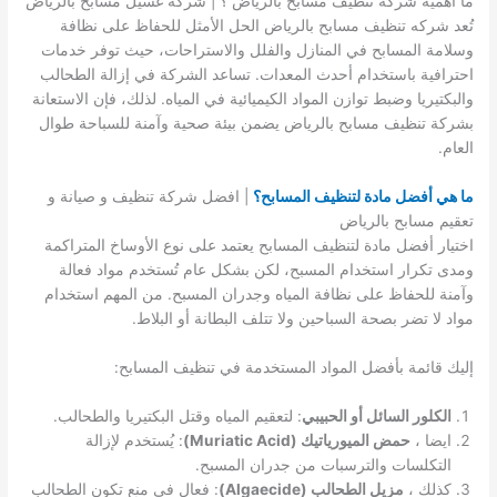
ما أهمية شركة تنظيف مسابح بالرياض ؟ | شركة غسيل مسابح بالرياض
تُعد شركه تنظيف مسابح بالرياض الحل الأمثل للحفاظ على نظافة
وسلامة المسابح في المنازل والفلل والاستراحات، حيث توفر خدمات
احترافية باستخدام أحدث المعدات. تساعد الشركة في إزالة الطحالب
والبكتيريا وضبط توازن المواد الكيميائية في المياه. لذلك، فإن الاستعانة
بشركة تنظيف مسابح بالرياض يضمن بيئة صحية وآمنة للسباحة طوال
العام.
ما هي أفضل مادة لتنظيف المسابح؟
| افضل شركة تنظيف و صيانة و
تعقيم مسابح بالرياض
اختيار أفضل مادة لتنظيف المسابح يعتمد على نوع الأوساخ المتراكمة
ومدى تكرار استخدام المسبح، لكن بشكل عام تُستخدم مواد فعالة
وآمنة للحفاظ على نظافة المياه وجدران المسبح. من المهم استخدام
مواد لا تضر بصحة السباحين ولا تتلف البطانة أو البلاط.
إليك قائمة بأفضل المواد المستخدمة في تنظيف المسابح:
الكلور السائل أو الحبيبي
: لتعقيم المياه وقتل البكتيريا والطحالب.
ايضا ،
حمض الميورياتيك (Muriatic Acid)
: يُستخدم لإزالة
التكلسات والترسبات من جدران المسبح.
كذلك ،
مزيل الطحالب (Algaecide)
: فعال في منع تكون الطحالب