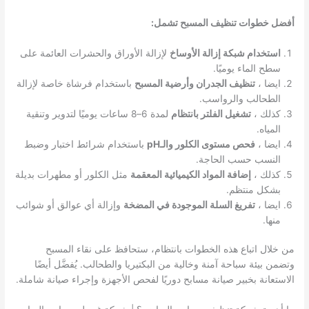
أفضل خطوات تنظيف المسبح تشمل:
استخدام شبكة إزالة الأوساخ
لإزالة الأوراق والحشرات العائمة على
سطح الماء يوميًا.
ايضا ،
تنظيف الجدران وأرضية المسبح
باستخدام فرشاة خاصة لإزالة
الطحالب والرواسب.
كذلك ،
تشغيل الفلتر بانتظام
لمدة 6–8 ساعات يوميًا لتدوير وتنقية
المياه.
ايضا ،
فحص مستوى الكلور والـpH
باستخدام شرائط اختبار وضبط
النسب حسب الحاجة.
كذلك ،
إضافة المواد الكيميائية المعقمة
مثل الكلور أو مطهرات بديلة
بشكل منتظم.
ايضا ،
تفريغ السلة الموجودة في المضخة
وإزالة أي عوالق أو شوائب
منها.
من خلال اتباع هذه الخطوات بانتظام، ستحافظ على نقاء المسبح
وتضمن بيئة سباحة آمنة وخالية من البكتيريا والطحالب. يُفضَّل أيضًا
الاستعانة بخبير صيانة مسابح دوريًا لفحص الأجهزة وإجراء صيانة شاملة.