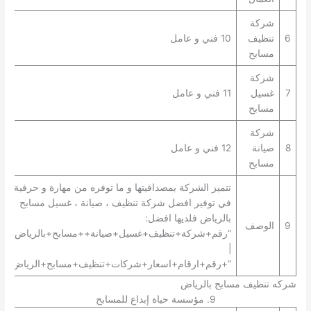
شركة
6
تنظيف
10 فني و عامل
مسابح
شركة
7
غسيل
11 فني و عامل
مسابح
شركة
8
صيانة
12 فني و عامل
مسابح
تتميز الشركة بمصداقيتها و ما توفره من مهارة و حرفية
في توفير افضل شركة تنظيف ، صيانة ، غسيل مسابح
بالرياض فلديها افضل:
9
الوصف
“رقم+شركة+تنظيف+غسيل+صيانة++مسابح+بالرياض+”
|
“+رقم+ارقام+اسعار+شركات+تنظيف+مسابح+الرياض+”.
شركه تنظيف مسابح بالرياض
9. مؤسسة حياة إبداع للمسابح