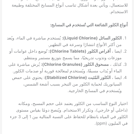
للاستعمال، ويأتي بعدة أشكال تناسب أنواع المسابح المختلفة وطبيعة
الاستخدام.
أنواع الكلور الشائعة التي تُستخدم في المسابح:
الكلور السائل (Liquid Chlorine):
يُستخدم مباشرة في الماء، ويُعد
من أكثر الأنواع انتشارًا وسرعة في التطهير.
ايضا ،
أقراص الكلور (Chlorine Tablets):
تُوضع داخل عوامات أو
موزعات وتذوب تدريجيًا، مما يسمح بتوزيع مستمر ومنتظم.
كذلك ،
مسحوق الكلور (Chlorine Granules):
يُرش مباشرة على
الماء أو يُذاب مسبقًا، ويُستخدم لمعالجة فورية أو صدمات الكلور.
ايضا ،
الكلور المُثبت (Stabilized Chlorine):
يحتوي على حمض
السيانوريك لحماية الكلور من التبخر بسبب أشعة الشمس،
ويُستخدم في المسابح الخارجية.
اختيار النوع المناسب من الكلور يعتمد على حجم المسبح، ومكانه
(داخلي أو خارجي)، وتكرار الاستخدام. ويُنصح دومًا بقياس مستوى
الكلور في المياه بانتظام للحفاظ على النسبة المثالية بين 1 إلى 3 جزء
في المليون (ppm).