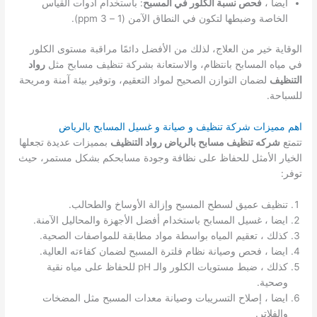
ايضا ،
فحص نسبة الكلور في المسبح
: باستخدام أدوات القياس
الخاصة وضبطها لتكون في النطاق الآمن (1 – 3 ppm).
الوقاية خير من العلاج، لذلك من الأفضل دائمًا مراقبة مستوى الكلور
في مياه المسابح بانتظام، والاستعانة بشركة تنظيف مسابح مثل
رواد
التنظيف
لضمان التوازن الصحيح لمواد التعقيم، وتوفير بيئة آمنة ومريحة
للسباحة.
اهم مميزات شركة تنظيف و صيانة و غسيل المسابح بالرياض
تتمتع
شركه تنظيف مسابح بالرياض رواد التنظيف
بمميزات عديدة تجعلها
الخيار الأمثل للحفاظ على نظافة وجودة مسابحكم بشكل مستمر، حيث
توفر:
تنظيف عميق لسطح المسبح وإزالة الأوساخ والطحالب.
ايضا ، غسيل المسابح باستخدام أفضل الأجهزة والمحاليل الآمنة.
كذلك ، تعقيم المياه بواسطة مواد مطابقة للمواصفات الصحية.
ايضا ، فحص وصيانة نظام فلترة المسبح لضمان كفاءته العالية.
كذلك ، ضبط مستويات الكلور والـ pH للحفاظ على مياه نقية
وصحية.
ايضا ، إصلاح التسريبات وصيانة معدات المسبح مثل المضخات
والفلاتر.