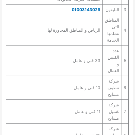
3
التليفون
01003143029
المناطق
التي
4
الرياض و المناطق المجاورة لها
تشلمها
الخدمة
عدد
الفنيين
5
33 فني و عامل
و
العمال
شركة
6
تنظيف
10 فني و عامل
مسابح
شركة
7
غسيل
11 فني و عامل
مسابح
شركة