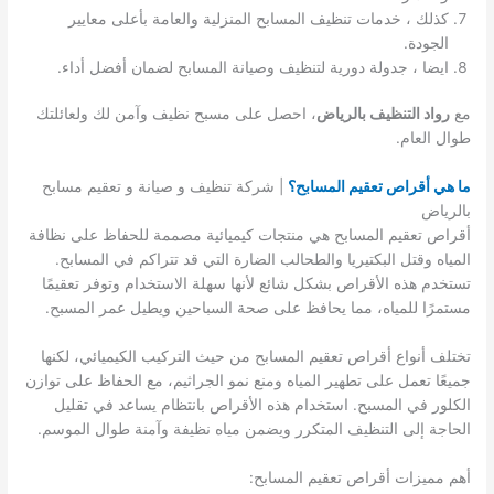
كذلك ، خدمات تنظيف المسابح المنزلية والعامة بأعلى معايير
الجودة.
ايضا ، جدولة دورية لتنظيف وصيانة المسابح لضمان أفضل أداء.
مع
رواد التنظيف بالرياض
، احصل على مسبح نظيف وآمن لك ولعائلتك
طوال العام.
ما هي أقراص تعقيم المسابح؟
| شركة تنظيف و صيانة و تعقيم مسابح
بالرياض
أقراص تعقيم المسابح هي منتجات كيميائية مصممة للحفاظ على نظافة
المياه وقتل البكتيريا والطحالب الضارة التي قد تتراكم في المسابح.
تستخدم هذه الأقراص بشكل شائع لأنها سهلة الاستخدام وتوفر تعقيمًا
مستمرًا للمياه، مما يحافظ على صحة السباحين ويطيل عمر المسبح.
تختلف أنواع أقراص تعقيم المسابح من حيث التركيب الكيميائي، لكنها
جميعًا تعمل على تطهير المياه ومنع نمو الجراثيم، مع الحفاظ على توازن
الكلور في المسبح. استخدام هذه الأقراص بانتظام يساعد في تقليل
الحاجة إلى التنظيف المتكرر ويضمن مياه نظيفة وآمنة طوال الموسم.
أهم مميزات أقراص تعقيم المسابح: