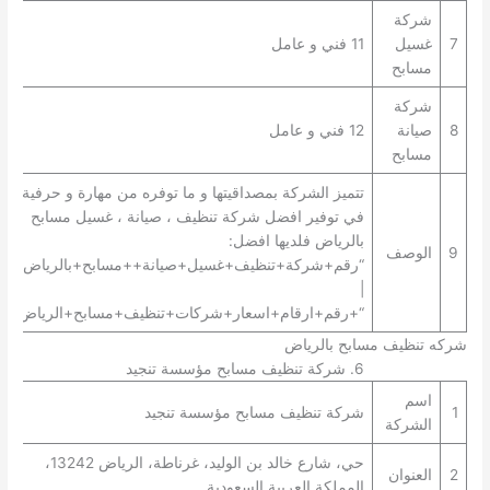
شركة
7
غسيل
11 فني و عامل
مسابح
شركة
8
صيانة
12 فني و عامل
مسابح
تتميز الشركة بمصداقيتها و ما توفره من مهارة و حرفية
في توفير افضل شركة تنظيف ، صيانة ، غسيل مسابح
بالرياض فلديها افضل:
9
الوصف
“رقم+شركة+تنظيف+غسيل+صيانة++مسابح+بالرياض+”
|
“+رقم+ارقام+اسعار+شركات+تنظيف+مسابح+الرياض+”.
شركه تنظيف مسابح بالرياض
6. شركة تنظيف مسابح مؤسسة تنجيد
اسم
1
شركة تنظيف مسابح مؤسسة تنجيد
الشركة
حي، شارع خالد بن الوليد، غرناطة، الرياض 13242،
2
العنوان
المملكة العربية السعودية