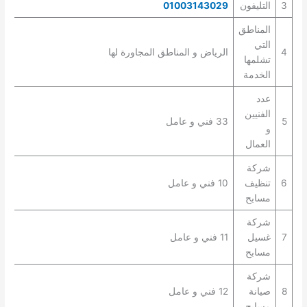
3
التليفون
01003143029
المناطق
التي
4
الرياض و المناطق المجاورة لها
تشلمها
الخدمة
عدد
الفنيين
5
33 فني و عامل
و
العمال
شركة
6
تنظيف
10 فني و عامل
مسابح
شركة
7
غسيل
11 فني و عامل
مسابح
شركة
8
صيانة
12 فني و عامل
مسابح