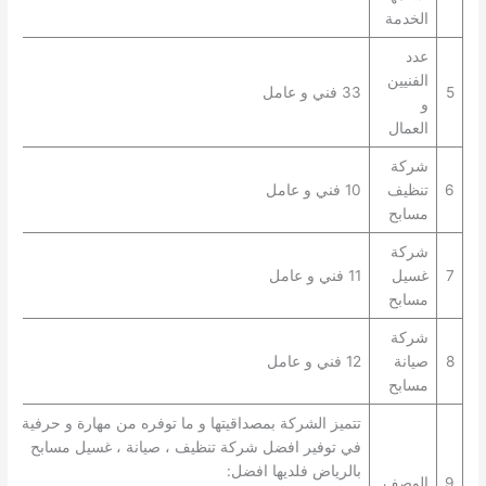
الخدمة
عدد
الفنيين
5
33 فني و عامل
و
العمال
شركة
6
تنظيف
10 فني و عامل
مسابح
شركة
7
غسيل
11 فني و عامل
مسابح
شركة
8
صيانة
12 فني و عامل
مسابح
تتميز الشركة بمصداقيتها و ما توفره من مهارة و حرفية
في توفير افضل شركة تنظيف ، صيانة ، غسيل مسابح
بالرياض فلديها افضل:
9
الوصف