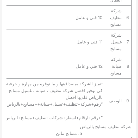
العمال
شركة
6
تنظيف
10 فني و عامل
مسابح
شركة
7
غسيل
11 فني و عامل
مسابح
شركة
8
صيانة
12 فني و عامل
مسابح
تتميز الشركة بمصداقيتها و ما توفره من مهارة و حرفية
في توفير افضل شركة تنظيف ، صيانة ، غسيل مسابح
بالرياض فلديها افضل:
9
الوصف
“رقم+شركة+تنظيف+غسيل+صيانة++مسابح+بالرياض+”
|
“+رقم+ارقام+اسعار+شركات+تنظيف+مسابح+الرياض+”.
شركه تنظيف مسابح بالرياض
5. مسابح ماتن