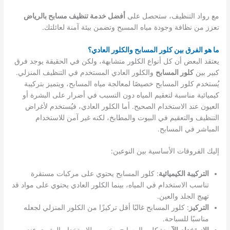
مع رواد التنظيف، ستحصل على
أفضل خدمة تنظيف مسابح بالرياض
تعزز من نظافة وجودة مياه المسبح وتضمن بيئة آمنة لعائلتك.
ما هو الفرق بين كلور المسابح والكلور العادي؟
يعتقد البعض أن كل أنواع الكلور متشابهة، ولكن في الحقيقة يوجد فرق
كبير بين
كلور المسابح
والكلور العادي المستخدم في التنظيف المنزلي.
يُستخدم كلور المسابح خصيصًا لمعالجة مياه المسابح، ويتميز بتركيبة
كيميائية مناسبة لتعقيم المياه دون التسبب في أضرار على البشرة أو
العيون عند الاستخدام الصحيح. أما الكلور العادي، فيُستخدم لأغراض
التنظيف والتعقيم في البيوت والمطابخ، لكنه غير آمن للاستخدام
المباشر في المسابح.
إليك الفروقات الأساسية بين النوعين:
التركيبة الكيميائية
: كلور المسابح يحتوي على مركبات مستقرة
تناسب الاستخدام في المياه، بينما الكلور العادي يحتوي على مواد قد
تهيج الجلد والعين.
التركيز
: كلور المسابح غالبًا أقل تركيزًا من الكلور المنزلي لجعله
مناسبًا للسباحة.