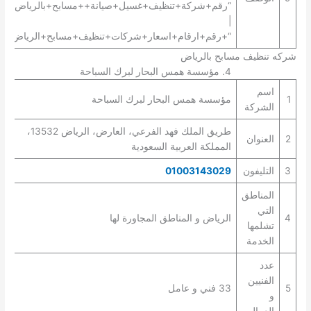
“رقم+شركة+تنظيف+غسيل+صيانة++مسابح+بالرياض+”
|
“+رقم+ارقام+اسعار+شركات+تنظيف+مسابح+الرياض+”.
شركه تنظيف مسابح بالرياض
4. مؤسسة همس البحار لبرك السباحة
اسم
1
مؤسسة همس البحار لبرك السباحة
الشركة
طريق الملك فهد الفرعي، العارض، الرياض 13532،
2
العنوان
المملكة العربية السعودية
3
التليفون
01003143029
المناطق
التي
4
الرياض و المناطق المجاورة لها
تشلمها
الخدمة
عدد
الفنيين
5
33 فني و عامل
و