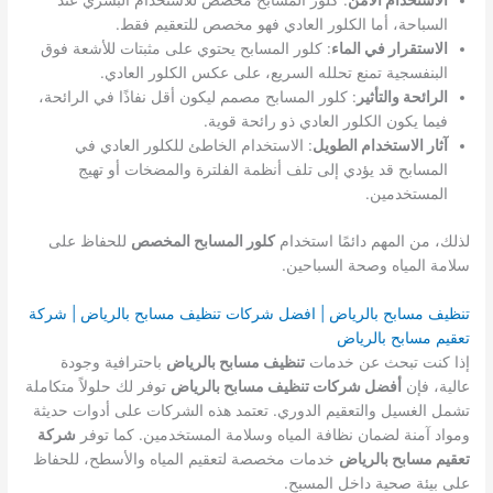
الاستخدام الآمن
: كلور المسابح مخصص للاستخدام البشري عند
السباحة، أما الكلور العادي فهو مخصص للتعقيم فقط.
الاستقرار في الماء
: كلور المسابح يحتوي على مثبتات للأشعة فوق
البنفسجية تمنع تحلله السريع، على عكس الكلور العادي.
الرائحة والتأثير
: كلور المسابح مصمم ليكون أقل نفاذًا في الرائحة،
فيما يكون الكلور العادي ذو رائحة قوية.
آثار الاستخدام الطويل
: الاستخدام الخاطئ للكلور العادي في
المسابح قد يؤدي إلى تلف أنظمة الفلترة والمضخات أو تهيج
المستخدمين.
لذلك، من المهم دائمًا استخدام
كلور المسابح المخصص
للحفاظ على
سلامة المياه وصحة السباحين.
تنظيف مسابح بالرياض | افضل شركات تنظيف مسابح بالرياض | شركة
تعقيم مسابح بالرياض
إذا كنت تبحث عن خدمات
تنظيف مسابح بالرياض
باحترافية وجودة
عالية، فإن
أفضل شركات تنظيف مسابح بالرياض
توفر لك حلولاً متكاملة
تشمل الغسيل والتعقيم الدوري. تعتمد هذه الشركات على أدوات حديثة
ومواد آمنة لضمان نظافة المياه وسلامة المستخدمين. كما توفر
شركة
تعقيم مسابح بالرياض
خدمات مخصصة لتعقيم المياه والأسطح، للحفاظ
على بيئة صحية داخل المسبح.