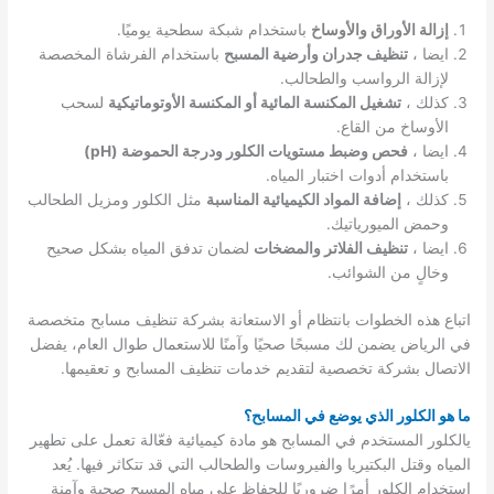
إزالة الأوراق والأوساخ
باستخدام شبكة سطحية يوميًا.
ايضا ،
تنظيف جدران وأرضية المسبح
باستخدام الفرشاة المخصصة
لإزالة الرواسب والطحالب.
كذلك ،
تشغيل المكنسة المائية أو المكنسة الأوتوماتيكية
لسحب
الأوساخ من القاع.
ايضا ،
فحص وضبط مستويات الكلور ودرجة الحموضة (pH)
باستخدام أدوات اختبار المياه.
كذلك ،
إضافة المواد الكيميائية المناسبة
مثل الكلور ومزيل الطحالب
وحمض الميورياتيك.
ايضا ،
تنظيف الفلاتر والمضخات
لضمان تدفق المياه بشكل صحيح
وخالٍ من الشوائب.
اتباع هذه الخطوات بانتظام أو الاستعانة بشركة تنظيف مسابح متخصصة
في الرياض يضمن لك مسبحًا صحيًا وآمنًا للاستعمال طوال العام، يفضل
الاتصال بشركة تخصصية لتقديم خدمات تنظيف المسابح و تعقيمها.
ما هو الكلور الذي يوضع في المسابح؟
يالكلور المستخدم في المسابح هو مادة كيميائية فعّالة تعمل على تطهير
المياه وقتل البكتيريا والفيروسات والطحالب التي قد تتكاثر فيها. يُعد
استخدام الكلور أمرًا ضروريًا للحفاظ على مياه المسبح صحية وآمنة