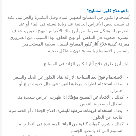
ما هو علاج كلور المسابح؟
يُستخدم الكلور في المسابح لتطهير المياه وقتل البكتيريا والجراثيم، لكنه
قد يُسبب بعض الأعراض الجانبية عند زيادة نسبته في الماء أو عند
التعرض له بشكل مفرط. من أبرز تلك الأعراض: تهيج العينين، جفاف
البشرة، صعوبة في التنفس، أو تهيج الحلق. لهذا السبب، من الضروري
معرفة
كيفية علاج آثار كلور المسابح
لضمان سلامة المستخدمين
واستمرار الاستمتاع بالمسبح دون مشاكل صحية.
إليك أبرز طرق علاج آثار الكلور الزائد في المسابح:
الاستحمام فورًا بعد السباحة
: لإزالة بقايا الكلور عن الجلد والشعر.
ايضا ،
استخدام قطرات مرطبة للعين
: في حال حدوث تهيج أو
احمرار.
كذلك ،
الابتعاد عن المسبح مؤقتًا
: إذا ظهرت أعراض شديدة مثل
السعال أو صعوبة التنفس.
ايضا ،
استخدام كريمات مرطبة للبشرة
: لعلاج الجفاف أو الحساسية
الناتجة عن الكلور.
كذلك ،
شرب كميات كافية من الماء
: للمساعدة في التخلص من
السموم التي قد يمتصها الجسم.