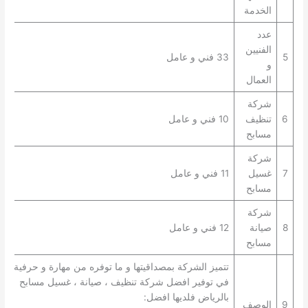
الخدمة
عدد
الفنيين
5
33 فني و عامل
و
العمال
شركة
6
تنظيف
10 فني و عامل
مسابح
شركة
7
غسيل
11 فني و عامل
مسابح
شركة
8
صيانة
12 فني و عامل
مسابح
تتميز الشركة بمصداقيتها و ما توفره من مهارة و حرفية
في توفير افضل شركة تنظيف ، صيانة ، غسيل مسابح
بالرياض فلديها افضل:
9
الوصف