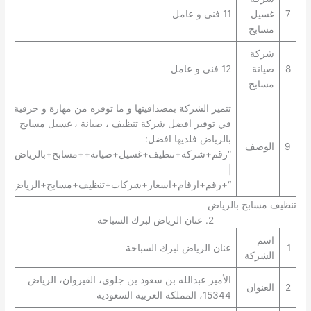
7
غسيل
11 فني و عامل
مسابح
شركة
8
صيانة
12 فني و عامل
مسابح
تتميز الشركة بمصداقيتها و ما توفره من مهارة و حرفية
في توفير افضل شركة تنظيف ، صيانة ، غسيل مسابح
بالرياض فلديها افضل:
9
الوصف
“رقم+شركة+تنظيف+غسيل+صيانة++مسابح+بالرياض+”
|
“+رقم+ارقام+اسعار+شركات+تنظيف+مسابح+الرياض+”.
تنظيف مسابح بالرياض
2. عنان الرياض لبرك السباحة
اسم
1
عنان الرياض لبرك السباحة
الشركة
الأمير عبدالله بن سعود بن جلوي، القيروان، الرياض
2
العنوان
15344، المملكة العربية السعودية