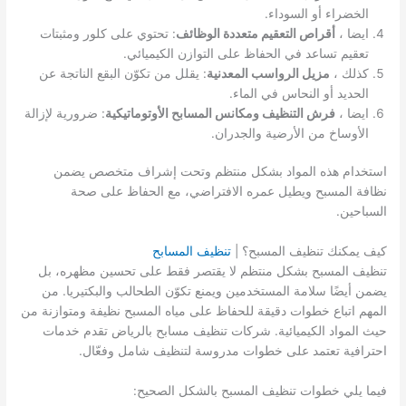
الخضراء أو السوداء.
ايضا ،
أقراص التعقيم متعددة الوظائف
: تحتوي على كلور ومثبتات
تعقيم تساعد في الحفاظ على التوازن الكيميائي.
كذلك ،
مزيل الرواسب المعدنية
: يقلل من تكوّن البقع الناتجة عن
الحديد أو النحاس في الماء.
ايضا ،
فرش التنظيف ومكانس المسابح الأوتوماتيكية
: ضرورية لإزالة
الأوساخ من الأرضية والجدران.
استخدام هذه المواد بشكل منتظم وتحت إشراف متخصص يضمن
نظافة المسبح ويطيل عمره الافتراضي، مع الحفاظ على صحة
السباحين.
كيف يمكنك تنظيف المسبح؟ |
تنظيف المسابح
تنظيف المسبح بشكل منتظم لا يقتصر فقط على تحسين مظهره، بل
يضمن أيضًا سلامة المستخدمين ويمنع تكوّن الطحالب والبكتيريا. من
المهم اتباع خطوات دقيقة للحفاظ على مياه المسبح نظيفة ومتوازنة من
حيث المواد الكيميائية. شركات تنظيف مسابح بالرياض تقدم خدمات
احترافية تعتمد على خطوات مدروسة لتنظيف شامل وفعّال.
فيما يلي خطوات تنظيف المسبح بالشكل الصحيح: