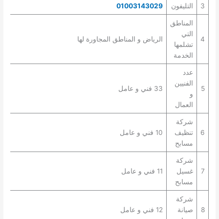
3
التليفون
01003143029
المناطق
التي
4
الرياض و المناطق المجاورة لها
تشلمها
الخدمة
عدد
الفنيين
5
33 فني و عامل
و
العمال
شركة
6
تنظيف
10 فني و عامل
مسابح
شركة
7
غسيل
11 فني و عامل
مسابح
شركة
8
صيانة
12 فني و عامل