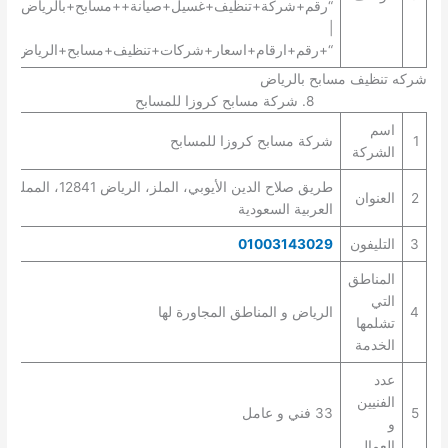
“رقم+شركة+تنظيف+غسيل+صيانة++مسابح+بالرياض+”
|
“+رقم+ارقام+اسعار+شركات+تنظيف+مسابح+الرياض+”.
شركه تنظيف مسابح بالرياض
8. شركة مسابح كروزا للمسابح
اسم
1
شركة مسابح كروزا للمسابح
الشركة
طريق صلاح الدين الأيوبي، الملز، الرياض 12841، المملكة
2
العنوان
العربية السعودية
3
التليفون
01003143029
المناطق
التي
4
الرياض و المناطق المجاورة لها
تشلمها
الخدمة
عدد
الفنيين
5
33 فني و عامل
و
العمال