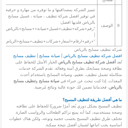
تتميز الشركة بمصداقيتها و ما توفره من مهارة و حرفية
في توفير افضل شركة تنظيف ، صيانة ، غسيل مسابح
بالرياض فلديها افضل:
9
الوصف
“رقم+شركة+تنظيف+غسيل+صيانة++مسابح+بالرياض+”
|
“+رقم+ارقام+اسعار+شركات+تنظيف+مسابح+الرياض+”.
شركه تنظيف مسابح بالرياض
افضل شركة تنظيف مسابح بالرياض | صيانة مسابح | تنظيف مسابح
تُعد
أفضل شركة تنظيف مسابح بالرياض
الخيار الأمثل للحفاظ على
نظافة وصحة مسابحك بطرق آمنة وفعالة. تقدم الشركة خدمات
متكاملة تشمل تنظيف، تعقيم، وصيانة المسابح باستخدام أحدث
المعدات. إذا كنت تبحث عن خبراء في
صيانة مسابح
و
تنظيف مسابح
بالرياض
، فخدماتنا تضمن لك جودة عالية ونتائج مُرضية.
ما هي أفضل طريقة لتنظيف المسبح؟
تنظيف المسبح بشكل دوري يُعد أمرًا ضروريًا للحفاظ على نظافته
وصحة مستخدميه، كما أنه يمنع تراكم الطحالب والرواسب الضارة.
تختلف طرق تنظيف المسبح بحسب حجمه ونوعه، ولكن هناك خطوات
أساسية يجب اتباعها لضمان أفضل نتيجة ممكنة.