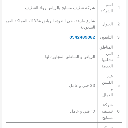
اسم
1
شركة تنظيف مسابح بالرياض رواد التنظيف
الشركة
شارع طرفة، حي الندوة، الرياض 11324، المملكة العربية
2
العنوان
السعودية
3
التليفون
0542489082
المناطق
التي
4
الرياض و المناطق المجاورة لها
تشلمها
الخدمة
عدد
الفنيين
5
33 فني و عامل
و
العمال
شركة
6
تنظيف
10 فني و عامل
مسابح
شركة