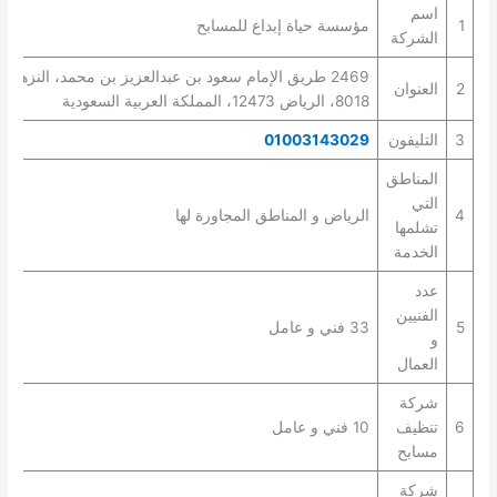
اسم
1
مؤسسة حياة إبداع للمسابح
الشركة
2469 طريق الإمام سعود بن عبدالعزيز بن محمد، النزهة،
2
العنوان
8018، الرياض 12473، المملكة العربية السعودية
3
التليفون
01003143029
المناطق
التي
4
الرياض و المناطق المجاورة لها
تشلمها
الخدمة
عدد
الفنيين
5
33 فني و عامل
و
العمال
شركة
6
تنظيف
10 فني و عامل
مسابح
شركة