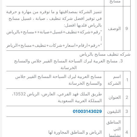
مسابح
تتميز الشركة بمصداقيتها و ما توفره من مهارة و حرفية
في توفير افضل شركة تنظيف ، صيانة ، غسيل مسابح
بالرياض فلديها افضل:
9
الوصف
“رقم+شركة+تنظيف+غسيل+صيانة++مسابح+بالرياض+”
|
“+رقم+ارقام+اسعار+شركات+تنظيف+مسابح+الرياض+”.
شركه تنظيف مسابح بالرياض
3. مسابح العربية لبرك السباحة المسابح الفيبر جلاس والمسابح
الخرسانة
اسم
مسابح العربية لبرك السباحة المسابح الفيبر جلاس
1
الشركة
والمسابح الخرسانة
طريق الملك فهد الفرعي، العارض، الرياض 13532،
2
العنوان
المملكة العربية السعودية
3
التليفون
01003143029
المناطق
التي
4
الرياض و المناطق المجاورة لها
تشلمها