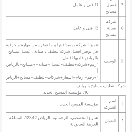
7
غسيل
11 فني و عامل
مسابح
شركة
8
صيانة
12 فني و عامل
مسابح
تتميز الشركة بمصداقيتها و ما توفره من مهارة و حرفية
في توفير افضل شركة تنظيف ، صيانة ، غسيل مسابح
بالرياض فلديها افضل:
9
الوصف
“رقم+شركة+تنظيف+غسيل+صيانة++مسابح+بالرياض+”
|
“+رقم+ارقام+اسعار+شركات+تنظيف+مسابح+الرياض+”.
شركه تنظيف مسابح بالرياض
10. مؤسسة المسبح الجديد
اسم
1
مؤسسة المسبح الجديد
الشركة
شارع التخصصي، الرحمانية، الرياض 12342، المملكة
2
العنوان
العربية السعودية