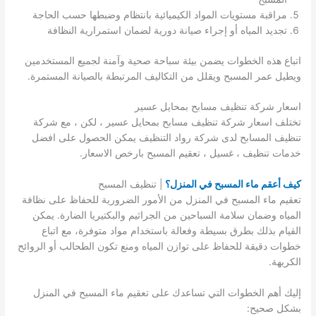
مراقبة مستويات المواد الكيميائية بانتظام وضبطها حسب الحاجة
تجديد المياه أو إجراء صيانة دورية لضمان استمرارية النظافة
اتباع هذه الخطوات يضمن بيئة سباحة صحية وآمنة لجميع المستخدمين
ويطيل عمر المسبح ويقلل من التكاليف المرتبطة بالصيانة المستمرة.
اسعار شركة تنظيف مسابح بمحايل عسير
تختلف اسعار شركة تنظيف مسابح بمحايل عسير ، لكن ، مع شركة
تنظيف المسابح لدى شركة رواد التنظيف يمكن الحصول على افضل
خدمات تنظيف ، غسيل ، تعقيم المسبح بارخص الاسعار.
كيف أعقم ماء المسبح في المنزل؟
| تنظيف المسبح
تعقيم ماء المسبح في المنزل من الأمور الضرورية للحفاظ على نظافة
المياه وضمان سلامة السباحين من الجراثيم والبكتيريا الضارة. يمكن
القيام بذلك بطرق بسيطة وفعالة باستخدام مواد متوفرة، مع اتباع
خطوات دقيقة للحفاظ على توازن المياه ومنع تكون الطحالب أو الروائح
الكريهة.
إليك أهم الخطوات التي تساعدك على تعقيم ماء المسبح في المنزل
بشكل صحيح: