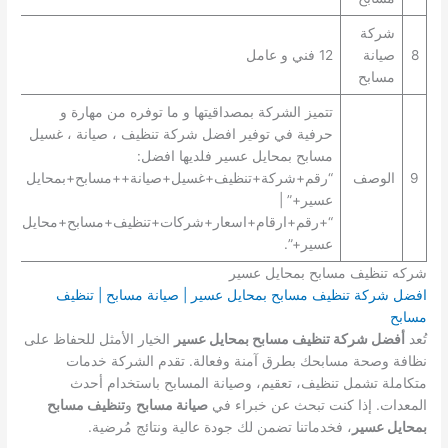
شركة
8
صيانة
12 فني و عامل
مسابح
تتميز الشركة بمصداقيتها و ما توفره من مهارة و
حرفية في توفير افضل شركة تنظيف ، صيانة ، غسيل
مسابح بمحايل عسير فلديها افضل:
9
الوصف
“رقم+شركة+تنظيف+غسيل+صيانة++مسابح+بمحايل
عسير+” |
“+رقم+ارقام+اسعار+شركات+تنظيف+مسابح+محايل
عسير+”.
شركه تنظيف مسابح بمحايل عسير
افضل شركة تنظيف مسابح بمحايل عسير | صيانة مسابح | تنظيف
مسابح
تُعد
أفضل شركة تنظيف مسابح بمحايل عسير
الخيار الأمثل للحفاظ على
نظافة وصحة مسابحك بطرق آمنة وفعالة. تقدم الشركة خدمات
متكاملة تشمل تنظيف، تعقيم، وصيانة المسابح باستخدام أحدث
المعدات. إذا كنت تبحث عن خبراء في
صيانة مسابح
و
تنظيف مسابح
بمحايل عسير
، فخدماتنا تضمن لك جودة عالية ونتائج مُرضية.