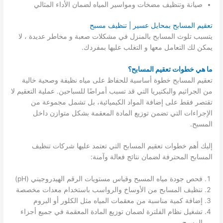
صيانة وتنظيف مضخات ومواسير المياه لضمان الأداء المثالي
تعقيم المسابح بمحايل عسير | تنظيف مسبح
يتسبب تلوث المسابح بالمنزل في مشكلات صعبة و مخاطر عديدة ، لا
يمكن لك التعامل معها و التغلب عليها بمفردك.
ما هي خطوات تعقيم المسابح؟
تعقيم المسابح خطوة أساسية للحفاظ على مياه نظيفة وصحية خالية
من الجراثيم والبكتيريا التي قد تسبب أمراضًا للسباحين. عملية التعقيم لا
تقتصر فقط على إضافة المواد الكيميائية، بل تشمل مجموعة من
الإجراءات التي تضمن توزيع المادة المعقمة بشكل متوازن داخل
المسبح.
إليك أهم خطوات تعقيم المسابح التي تعتمد عليها شركات تنظيف
المسابح المحترفة لضمان نتائج فعالة وآمنة:
فحص جودة مياه المسبح وقياس مستويات الرقم الهيدروجيني (pH)
تنظيف المسابح من الأوساخ والرواسب باستخدام معدات مخصصة
إضافة كمية مناسبة من معقمات المياه مثل الكلور أو البروم
تشغيل نظام الفلترة لضمان توزيع المادة المعقمة في جميع أجزاء
المسبح