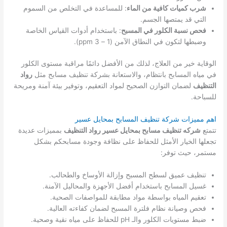
شرب كميات كافية من الماء
: للمساعدة في التخلص من السموم
التي قد يمتصها الجسم.
فحص نسبة الكلور في المسبح
: باستخدام أدوات القياس الخاصة
وضبطها لتكون في النطاق الآمن (1 – 3 ppm).
الوقاية خير من العلاج، لذلك من الأفضل دائمًا مراقبة مستوى الكلور
في مياه المسابح بانتظام، والاستعانة بشركة تنظيف مسابح مثل
رواد
التنظيف
لضمان التوازن الصحيح لمواد التعقيم، وتوفير بيئة آمنة ومريحة
للسباحة.
اهم مميزات شركة تنظيف المسابح بمحايل عسير
تتمتع
شركه تنظيف مسابح بمحايل عسير رواد التنظيف
بمميزات عديدة
تجعلها الخيار الأمثل للحفاظ على نظافة وجودة مسابحكم بشكل
مستمر، حيث توفر:
تنظيف عميق لسطح المسبح وإزالة الأوساخ والطحالب.
غسيل المسابح باستخدام أفضل الأجهزة والمحاليل الآمنة.
تعقيم المياه بواسطة مواد مطابقة للمواصفات الصحية.
فحص وصيانة نظام فلترة المسبح لضمان كفاءته العالية.
ضبط مستويات الكلور والـ pH للحفاظ على مياه نقية وصحية.