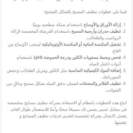
فيما يلي خطوات تنظيف المسبح بالشكل الصحيح:
إزالة الأوراق والأوساخ
باستخدام شبكة سطحية يوميًا.
تنظيف جدران وأرضية المسبح
باستخدام الفرشاة المخصصة لإزالة
الرواسب والطحالب.
تشغيل المكنسة المائية أو المكنسة الأوتوماتيكية
لسحب الأوساخ من
القاع.
فحص وضبط مستويات الكلور ودرجة الحموضة (pH)
باستخدام
أدوات اختبار المياه.
إضافة المواد الكيميائية المناسبة
مثل الكلور ومزيل الطحالب وحمض
الميورياتيك.
تنظيف الفلاتر والمضخات
لضمان تدفق المياه بشكل صحيح وخالٍ من
الشوائب.
اتباع هذه الخطوات بانتظام أو الاستعانة بشركة تنظيف مسابح متخصصة
في محايل عسير يضمن لك مسبحًا صحيًا وآمنًا للاستعمال طوال العام،
يفضل الاتصال بشركة تخصصية لتقديم خدمات تنظيف المسابح و
تعقيمها.