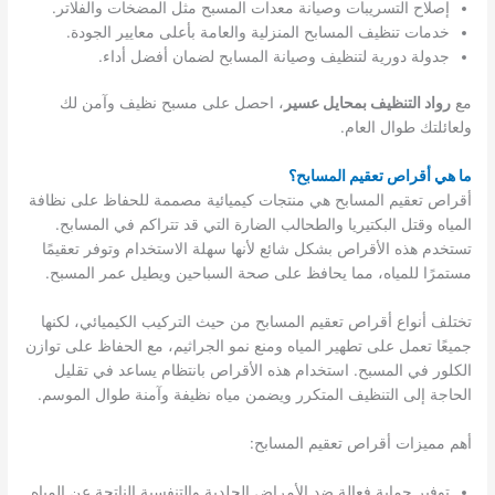
إصلاح التسريبات وصيانة معدات المسبح مثل المضخات والفلاتر.
خدمات تنظيف المسابح المنزلية والعامة بأعلى معايير الجودة.
جدولة دورية لتنظيف وصيانة المسابح لضمان أفضل أداء.
مع
رواد التنظيف بمحايل عسير
، احصل على مسبح نظيف وآمن لك
ولعائلتك طوال العام.
ما هي أقراص تعقيم المسابح؟
أقراص تعقيم المسابح هي منتجات كيميائية مصممة للحفاظ على نظافة
المياه وقتل البكتيريا والطحالب الضارة التي قد تتراكم في المسابح.
تستخدم هذه الأقراص بشكل شائع لأنها سهلة الاستخدام وتوفر تعقيمًا
مستمرًا للمياه، مما يحافظ على صحة السباحين ويطيل عمر المسبح.
تختلف أنواع أقراص تعقيم المسابح من حيث التركيب الكيميائي، لكنها
جميعًا تعمل على تطهير المياه ومنع نمو الجراثيم، مع الحفاظ على توازن
الكلور في المسبح. استخدام هذه الأقراص بانتظام يساعد في تقليل
الحاجة إلى التنظيف المتكرر ويضمن مياه نظيفة وآمنة طوال الموسم.
أهم مميزات أقراص تعقيم المسابح:
توفير حماية فعالة ضد الأمراض الجلدية والتنفسية الناتجة عن المياه