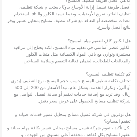
ما هي أفضل طريقة لتنظيف المسبح؟
أفضل طريقة تشمل إزالة الأوساخ يدويًا باستخدام شبكة تنظيف،
تنظيف الفلتر، تفريغ الأرضيات، وضبط نسبة الكلور والـph. استخدام
معدات متخصصة أو التعاقد مع شركة تنظيف مسابح بمحايل عسير يوفر
نتائج أفضل وأسرع.
هل الكلور كافٍ لتعقيم مياه المسبح؟
الكلور عنصر أساسي في تعقيم مياه المسبح، لكنه يحتاج إلى مراقبة
مستمرة وتوازن مع باقي المواد الكيميائية مثل مثبتات الكلور
والمعالجات للطحالب، لضمان فعالية التعقيم وسلامة السباحين.
كم تكلفة تنظيف المسبح؟
تختلف تكلفة تنظيف المسبح حسب حجم المسبح، نوع التنظيف (يدوي
أو آلي)، وتكرار الخدمة. بشكل عام، تبدأ الأسعار من 200 إلى 500
ريال، وقد تزيد مع إضافة خدمات تعقيم أو صيانة. يُفضل التواصل مع
شركة تنظيف مسابح للحصول على عرض سعر دقيق.
هل توفرون في شركة غسيل مسابح بمحايل عسير خدمات صيانة و
تعقيم المسابح؟
بكل تأكيد ، تقوم شركة غسيل مسابح بمحايل عسير بكافة مهام صيانة و
تعقيم المسابح بكل كفاءة ، محققة أعلى مستوى من الجودة ، و