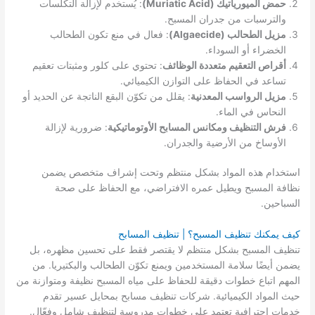
حمض الميورياتيك (Muriatic Acid)
: يُستخدم لإزالة التكلسات
والترسبات من جدران المسبح.
مزيل الطحالب (Algaecide)
: فعال في منع تكون الطحالب
الخضراء أو السوداء.
أقراص التعقيم متعددة الوظائف
: تحتوي على كلور ومثبتات تعقيم
تساعد في الحفاظ على التوازن الكيميائي.
مزيل الرواسب المعدنية
: يقلل من تكوّن البقع الناتجة عن الحديد أو
النحاس في الماء.
فرش التنظيف ومكانس المسابح الأوتوماتيكية
: ضرورية لإزالة
الأوساخ من الأرضية والجدران.
استخدام هذه المواد بشكل منتظم وتحت إشراف متخصص يضمن
نظافة المسبح ويطيل عمره الافتراضي، مع الحفاظ على صحة
السباحين.
كيف يمكنك تنظيف المسبح؟ | تنظيف المسابح
تنظيف المسبح بشكل منتظم لا يقتصر فقط على تحسين مظهره، بل
يضمن أيضًا سلامة المستخدمين ويمنع تكوّن الطحالب والبكتيريا. من
المهم اتباع خطوات دقيقة للحفاظ على مياه المسبح نظيفة ومتوازنة من
حيث المواد الكيميائية. شركات تنظيف مسابح بمحايل عسير تقدم
خدمات احترافية تعتمد على خطوات مدروسة لتنظيف شامل وفعّال.