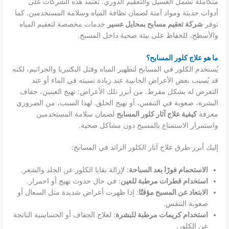
متكاملة تشمل الغسيل والتعقيم الدوري. تعتمد هذه الشركات على
أدوات حديثة ومواد آمنة لضمان نظافة المياه وسلامة المستخدمين. كما
توفر
شركة تعقيم مسابح بمحايل عسير
خدمات مخصصة لتعقيم المياه
والأسطح، للحفاظ على بيئة صحية داخل المسبح.
ما هو علاج كلور المسابح؟
يُستخدم الكلور في المسابح لتطهير المياه وقتل البكتيريا والجراثيم، لكنه
قد يُسبب بعض الأعراض الجانبية عند زيادة نسبته في الماء أو عند
التعرض له بشكل مفرط. من أبرز تلك الأعراض: تهيج العينين، جفاف
البشرة، صعوبة في التنفس، أو تهيج الحلق. لهذا السبب، من الضروري
معرفة
كيفية علاج آثار كلور المسابح
لضمان سلامة المستخدمين
واستمرار الاستمتاع بالمسبح دون مشاكل صحية.
إليك أبرز طرق علاج آثار الكلور الزائد في المسابح:
الاستحمام فورًا بعد السباحة
: لإزالة بقايا الكلور عن الجلد والشعر.
استخدام قطرات مرطبة للعين
: في حال حدوث تهيج أو احمرار.
الابتعاد عن المسبح مؤقتًا
: إذا ظهرت أعراض شديدة مثل السعال أو
صعوبة التنفس.
استخدام كريمات مرطبة للبشرة
: لعلاج الجفاف أو الحساسية الناتجة
عن الكلور.