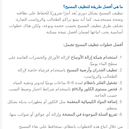
ما هي أفضل طريقة لتنظيف المسبح؟
تنظيف المسبح بشكل دوري يُعد أمرًا ضروريًا للحفاظ على نظافته
وصحة مستخدميه، كما أنه يمنع تراكم الطحالب والرواسب الضارة.
تختلف طرق تنظيف المسبح بحسب حجمه ونوعه، ولكن هناك خطوات
أساسية يجب اتباعها لضمان أفضل نتيجة ممكنة.
أفضل خطوات تنظيف المسبح تشمل:
استخدام شبكة إزالة الأوساخ
لإزالة الأوراق والحشرات العائمة على
سطح الماء يوميًا.
تنظيف الجدران وأرضية المسبح
باستخدام فرشاة خاصة لإزالة
الطحالب والرواسب.
تشغيل الفلتر بانتظام
لمدة 6–8 ساعات يوميًا لتدوير وتنقية المياه.
فحص مستوى الكلور والـpH
باستخدام شرائط اختبار وضبط النسب
حسب الحاجة.
إضافة المواد الكيميائية المعقمة
مثل الكلور أو مطهرات بديلة بشكل
منتظم.
تفريغ السلة الموجودة في المضخة
وإزالة أي عوالق أو شوائب منها.
من خلال اتباع هذه الخطوات بانتظام، ستحافظ على نقاء المسبح