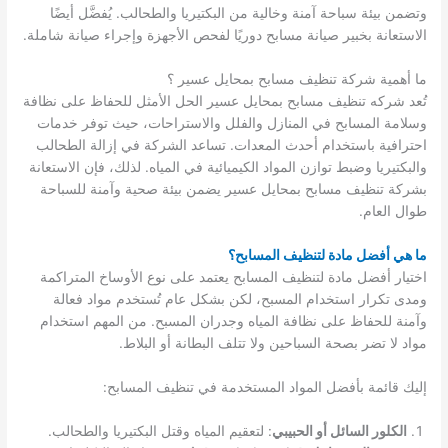
وتضمن بيئة سباحة آمنة وخالية من البكتيريا والطحالب. يُفضَّل أيضًا
الاستعانة بخبير صيانة مسابح دوريًا لفحص الأجهزة وإجراء صيانة شاملة.
ما أهمية شركة تنظيف مسابح بمحايل عسير ؟
تُعد شركه تنظيف مسابح بمحايل عسير الحل الأمثل للحفاظ على نظافة
وسلامة المسابح في المنازل والفلل والاستراحات، حيث توفر خدمات
احترافية باستخدام أحدث المعدات. تساعد الشركة في إزالة الطحالب
والبكتيريا وضبط توازن المواد الكيميائية في المياه. لذلك، فإن الاستعانة
بشركة تنظيف مسابح بمحايل عسير يضمن بيئة صحية وآمنة للسباحة
طوال العام.
ما هي أفضل مادة لتنظيف المسابح؟
اختيار أفضل مادة لتنظيف المسابح يعتمد على نوع الأوساخ المتراكمة
ومدى تكرار استخدام المسبح، لكن بشكل عام تُستخدم مواد فعالة
وآمنة للحفاظ على نظافة المياه وجدران المسبح. من المهم استخدام
مواد لا تضر بصحة السباحين ولا تتلف البطانة أو البلاط.
إليك قائمة بأفضل المواد المستخدمة في تنظيف المسابح:
الكلور السائل أو الحبيبي
: لتعقيم المياه وقتل البكتيريا والطحالب.