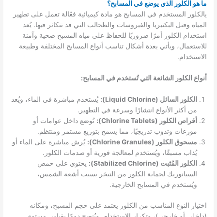
ما هو الكلور الذي يوضع في المسابح؟
يالكلور المستخدم في المسابح هو مادة كيميائية فعّالة تعمل على تطهير
المياه وقتل البكتيريا والفيروسات والطحالب التي قد تتكاثر فيها. يُعد
استخدام الكلور أمرًا ضروريًا للحفاظ على مياه المسبح صحية وآمنة
للاستعمال، ويأتي بعدة أشكال تناسب أنواع المسابح المختلفة وطبيعة
الاستخدام.
أنواع الكلور الشائعة التي تُستخدم في المسابح:
الكلور السائل (Liquid Chlorine):
يُستخدم مباشرة في الماء، ويُعد
من أكثر الأنواع انتشارًا وسرعة في التطهير.
أقراص الكلور (Chlorine Tablets):
تُوضع داخل عوامات أو
موزعات وتذوب تدريجيًا، مما يسمح بتوزيع مستمر ومنتظم.
مسحوق الكلور (Chlorine Granules):
يُرش مباشرة على الماء أو
يُذاب مسبقًا، ويُستخدم لمعالجة فورية أو صدمات الكلور.
الكلور المُثبت (Stabilized Chlorine):
يحتوي على حمض
السيانوريك لحماية الكلور من التبخر بسبب أشعة الشمس،
ويُستخدم في المسابح الخارجية.
اختيار النوع المناسب من الكلور يعتمد على حجم المسبح، ومكانه
(داخلي أو خارجي)، وتكرار الاستخدام. ويُنصح دومًا بقياس مستوى