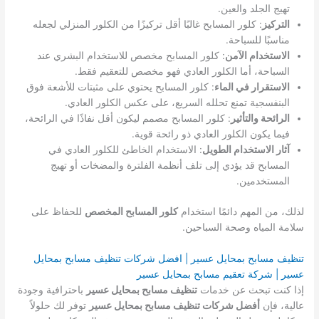
تهيج الجلد والعين.
التركيز
: كلور المسابح غالبًا أقل تركيزًا من الكلور المنزلي لجعله
مناسبًا للسباحة.
الاستخدام الآمن
: كلور المسابح مخصص للاستخدام البشري عند
السباحة، أما الكلور العادي فهو مخصص للتعقيم فقط.
الاستقرار في الماء
: كلور المسابح يحتوي على مثبتات للأشعة فوق
البنفسجية تمنع تحلله السريع، على عكس الكلور العادي.
الرائحة والتأثير
: كلور المسابح مصمم ليكون أقل نفاذًا في الرائحة،
فيما يكون الكلور العادي ذو رائحة قوية.
آثار الاستخدام الطويل
: الاستخدام الخاطئ للكلور العادي في
المسابح قد يؤدي إلى تلف أنظمة الفلترة والمضخات أو تهيج
المستخدمين.
لذلك، من المهم دائمًا استخدام
كلور المسابح المخصص
للحفاظ على
سلامة المياه وصحة السباحين.
تنظيف مسابح بمحايل عسير | افضل شركات تنظيف مسابح بمحايل
عسير | شركة تعقيم مسابح بمحايل عسير
إذا كنت تبحث عن خدمات
تنظيف مسابح بمحايل عسير
باحترافية وجودة
عالية، فإن
أفضل شركات تنظيف مسابح بمحايل عسير
توفر لك حلولاً