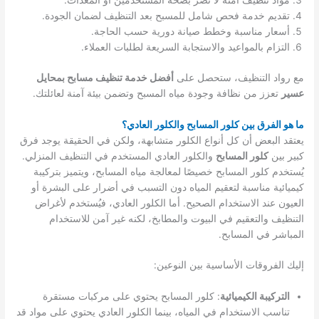
مواد تنظيف آمنة لا تضر بصحة المستخدمين أو المعدات.
تقديم خدمة فحص شامل للمسبح بعد التنظيف لضمان الجودة.
أسعار مناسبة وخطط صيانة دورية حسب الحاجة.
التزام بالمواعيد والاستجابة السريعة لطلبات العملاء.
مع رواد التنظيف، ستحصل على
أفضل خدمة تنظيف مسابح بمحايل
عسير
تعزز من نظافة وجودة مياه المسبح وتضمن بيئة آمنة لعائلتك.
ما هو الفرق بين كلور المسابح والكلور العادي؟
يعتقد البعض أن كل أنواع الكلور متشابهة، ولكن في الحقيقة يوجد فرق
كبير بين
كلور المسابح
والكلور العادي المستخدم في التنظيف المنزلي.
يُستخدم كلور المسابح خصيصًا لمعالجة مياه المسابح، ويتميز بتركيبة
كيميائية مناسبة لتعقيم المياه دون التسبب في أضرار على البشرة أو
العيون عند الاستخدام الصحيح. أما الكلور العادي، فيُستخدم لأغراض
التنظيف والتعقيم في البيوت والمطابخ، لكنه غير آمن للاستخدام
المباشر في المسابح.
إليك الفروقات الأساسية بين النوعين:
التركيبة الكيميائية
: كلور المسابح يحتوي على مركبات مستقرة
تناسب الاستخدام في المياه، بينما الكلور العادي يحتوي على مواد قد