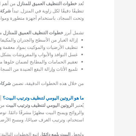
تُعد
خطوات التنظيف العميق للمنازل
من أهم ال
تنظيفًا دقيقًا لكل زاوية في المنزل. تبدأ
شركة 
وتحت السجاد، باستخدام أجهزة متطورة ومواد 
تشمل أبرز
خطوات التنظيف العميق للمنازل
ما
إزالة الغبار من الأسطح والجدران والمكيفا
تنظيف الأرضيات والموكيت بمواد معقمة و
غسل النوافذ والأبواب والمفروشات بشكل
تعقيم الحمامات والمطابخ لضمان خلوها من 
تلميع الأثاث وإزالة البقع العنيدة من السجا
من خلال هذه الخطوات الدقيقة، تضمن
شركات
ما هو الروتين اليومي لتنظيف وترتيب البيت؟
|
يُعتبر
الروتين اليومي لتنظيف وترتيب البيت
من 
والروائح ويمنح البيت مظهرًا مشرقًا دائمًا. ت
استخدام، وترتيب الغرف صباحًا، ومسح الأرضي
ولجعل
البيت يلمع دائمًا
، اتبع الخطوات التالية: