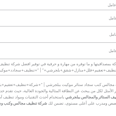
كة بمصداقيتها و ما توفره من مهارة و حرفية في توفير افضل شركة تنظيف
نظيف+تعقيم+فلل+منازل+شقق+بلجرشي+” | “+تنظيف+سجادد+موكي
ف مجالس كنب سجاد ستائر موكيت ببلجرشي | “+شركة+تنظيف+تعقيم+
 الأمثل لكل من يبحث عن النظافة المثالية والجودة العالية، حيث تقدم 
يف الستائر والمجالس ببلجرشي
باستخدام أحدث التقنيات ومواد تنظيف آمن
 متخصص ومدرب على أعلى مستوى، تضمن لك
شركة تنظيف مجالس وكنب وس