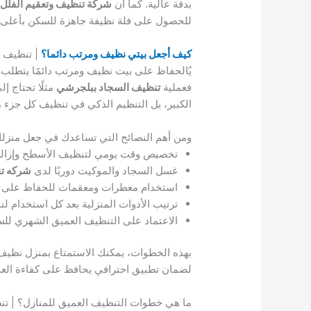
بدقة عالية. كما أن
شركة تنظيف وتعقيم الفلل
للحصول على فلة نظيفة جاهزة للسكن بأعلى م
كيف أجعل بيتي نظيف ومرتب دائما؟
| تنظيف 
يُالحفاظ على بيت نظيف ومرتب دائمًا يتطلب 
فعملية
تنظيف السجاد ببلجرشي
مثلًا تحتاج إل
الكبير، بل التنظيم الذكي في تنظيف كل جزء م
ومن أهم النصائح التي تساعدك في جعل منزلك 
تخصيص وقت يومي لتنظيف الأسطح وإزالة ا
غسل السجاد والموكيت دوريًا لدى
شركه ت
استخدام معطرات ومعقمات للحفاظ على را
ترتيب الأدوات المنزلية بعد كل استخدام ل
الاعتماد على التنظيف العميق الشهري للس
بهذه الخطوات، يمكنك الاستمتاع بمنزل نظيف
لضمان تطبيق احترافي يحافظ على كفاءة العز
ما هي خطوات التنظيف العميق للمنازل؟ | ت