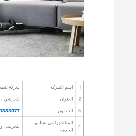
1
اسم الشركة
شركة تنظي
2
العنوان
بلجرشي ، ا
3
التليفون
1333077
المناطق التي تشلمها
4
بلجرشي و ا
الخدمة