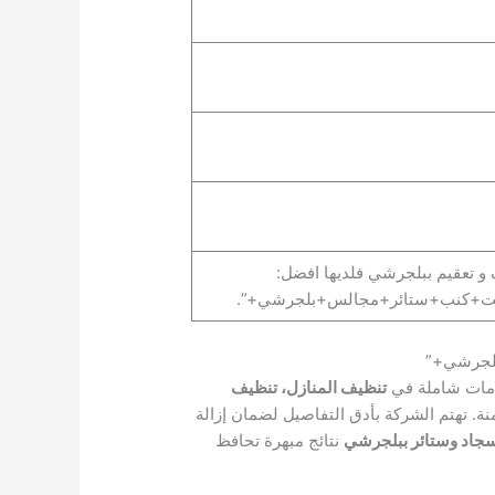
 و تعقيم ببلجرشي فلديها افضل:
ت+كنب+ستائر+مجالس+بلجرشي+”.
بلجرشي+”
خدمات شاملة في
تنظيف المنازل، تنظيف
ة. تهتم الشركة بأدق التفاصيل لضمان إزالة
جاد وستائر ببلجرشي
نتائج مبهرة تحافظ