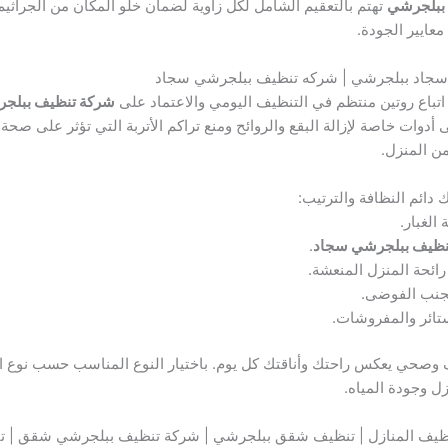
 ببلجرشي
تهتم بالتعقيم الشامل لكل زاوية لضمان خلو المكان من الجراثيم و
عايير الجودة.
سجاد ببلجرشي | شركه تنظيف ببلجرشي سجاد
اتباع روتين منتظم في التنظيف اليومي والاعتماد على
شركة تنظيف ببلج
ى أدوات خاصة لإزالة البقع والروائح ومنع تراكم الأتربة التي تؤثر على صحة ا
ن المنزل.
دائم النظافة والترتيب:
لغبار.
نظيف ببلجرشي سجاد
.
ئحة المنزل المنعشة.
تجنب الفوضى.
تائر والمفروشات.
 وصحي يعكس راحتك وأناقتك كل يوم. باختيار النوع المناسب حسب نوع ا
ل وجودة المياه.
نظيف المنازل | تنظيف شقق ببلجرشي | شركة تنظيف ببلجرشي شقق | ت