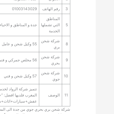
3
رقم الهاتف
01003143029
المناطق
5
التي تشملها
جدة و المناطق و الاحياء 
الخدمة
شركة شحن
8
55 وكيل شحن و عامل
بري
شركة شحن
9
56 مخلص جمركي و فني
بحري
شركة شحن
10
57 وكيل شحن و فني
جوي
تتميز شركة الرواد لخدم
11
الوصف
المغرب فلديها افضل:
عفش+سيارات+اثاث+من 
شركة شحن بري بحري جوي من جدة الى الم