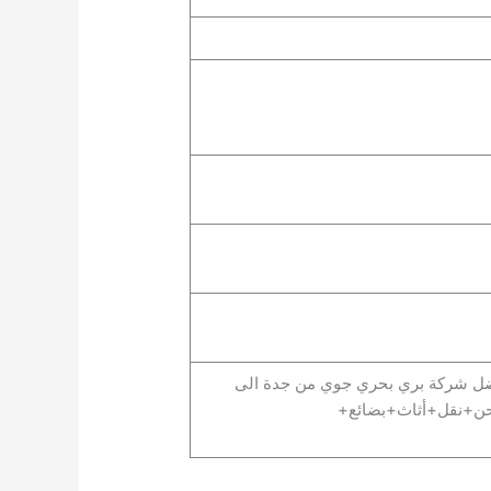
افضل شركة بري بحري جوي من جدة الى
ن+نقل+أثاث+بضائع+