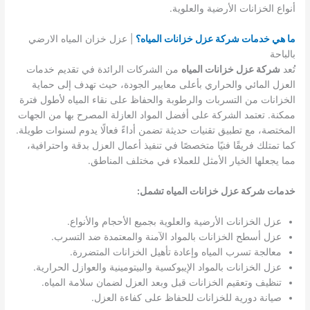
أنواع الخزانات الأرضية والعلوية.
ما هي خدمات شركة عزل خزانات المياه؟
| عزل خزان المياه الارضي
بالباحة
تُعد
شركة عزل خزانات المياه
من الشركات الرائدة في تقديم خدمات
العزل المائي والحراري بأعلى معايير الجودة، حيث تهدف إلى حماية
الخزانات من التسربات والرطوبة والحفاظ على نقاء المياه لأطول فترة
ممكنة. تعتمد الشركة على أفضل المواد العازلة المصرح بها من الجهات
المختصة، مع تطبيق تقنيات حديثة تضمن أداءً فعالًا يدوم لسنوات طويلة.
كما تمتلك فريقًا فنيًا متخصصًا في تنفيذ أعمال العزل بدقة واحترافية،
مما يجعلها الخيار الأمثل للعملاء في مختلف المناطق.
خدمات شركة عزل خزانات المياه تشمل:
عزل الخزانات الأرضية والعلوية بجميع الأحجام والأنواع.
عزل أسطح الخزانات بالمواد الآمنة والمعتمدة ضد التسرب.
معالجة تسرب المياه وإعادة تأهيل الخزانات المتضررة.
عزل الخزانات بالمواد الإيبوكسية والبيتومينية والعوازل الحرارية.
تنظيف وتعقيم الخزانات قبل وبعد العزل لضمان سلامة المياه.
صيانة دورية للخزانات للحفاظ على كفاءة العزل.