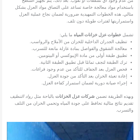
من عدم وجود أي تشققات أو ثقوب. بعد ذلك، يتم تجهيز السطح
باستخدام مواد معالجة خاصة تساعد على التصاق مواد العزل بشكل
مثالي. هذه الخطوات التمهيدية ضرورية لضمان نجاح عملية العزل
واستمراريتها لفترات طويلة دون تلف.
تشمل
خطوات عزل خزانات المياه
ما يلي:
تنظيف الجدران الداخلية للخزان من الأملاح والرواسب.
معالجة الشقوق والفواصل بمادة عازلة مانعة للتسرب.
تطبيق طبقة أولى من مادة الإيبوكسي أو البيتومين.
ترك الطبقة لتجف تمامًا قبل تطبيق الطبقة الثانية.
فحص العزل بعد الجفاف للتأكد من عدم وجود فراغات.
إعادة تعبئة الخزان بعد التأكد من جودة العزل.
إجراء صيانة دورية لضمان استمرار كفاءة العزل.
وبهذه الطريقة تضمن
شركات عزل الخزانات
بالباحة مثل
رواد التنظيف
تقديم نتائج مثالية تحافظ على جودة المياه وتحمي الخزان من التلف
والتسرب.