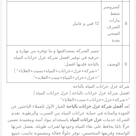
كمبروسر
شفط
بيارات
8
12 فني و عامل
الصرف
الصحي
بجدة
تتميز الشركة بمصداقيتها و ما توفره من مهارة و
حرفية في توفير افضل شركة عزل خزانات المياه
9
الوصف
بالباحة فلديها افضل:
“+شركة+عزل+خزانات+المياه+بسبت+العلايا+” |
“+عزل+خزان+المياة+سبت+العلايه+”.
شركة عزل خزانات المياة بالباحة
افضل شركة عزل خزانات بالباحة | عزل خزانات المياه |
“+شركة+عزل+خزانات+سبت+العلايا+”
تُعد
أفضل شركة عزل خزانات بالباحة
الخيار الأول للعملاء الباحثين عن
الجودة والمتانة في حماية خزانات المياه من التسرب والرطوبة. تقدم
الشركة خدمات
عزل خزانات المياه
باستخدام مواد آمنة ومعتمدة تضمن
عزلًا تامًا يحافظ على نقاء المياه وجودتها لفترات طويلة. بفضل خبرتها
الواسعة وفريقها المتخصص، توفر حلولًا فعالة ومضمونة تناسب جميع