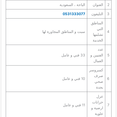
2
العنوان
الباحة ، السعودية
3
التليفون
0531333077
المناطق
التي
4
سبت و المناطق المجاورة لها
تشلمها
الخدمة
عدد
5
الفنيين و
33 فني و عامل
العمال
كمبروسر
صرف
6
10 فني و عامل
صحي
بجدة
عزل
خزانات
7
11 فني و عامل
ارضية و
علوية