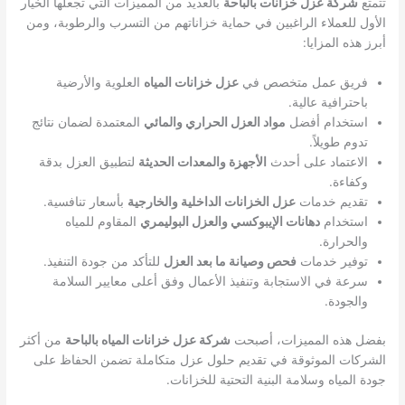
تتمتع
شركة عزل خزانات بالباحة
بالعديد من المميزات التي تجعلها الخيار
الأول للعملاء الراغبين في حماية خزاناتهم من التسرب والرطوبة، ومن
أبرز هذه المزايا:
فريق عمل متخصص في
عزل خزانات المياه
العلوية والأرضية
باحترافية عالية.
استخدام أفضل
مواد العزل الحراري والمائي
المعتمدة لضمان نتائج
تدوم طويلاً.
الاعتماد على أحدث
الأجهزة والمعدات الحديثة
لتطبيق العزل بدقة
وكفاءة.
تقديم خدمات
عزل الخزانات الداخلية والخارجية
بأسعار تنافسية.
استخدام
دهانات الإيبوكسي والعزل البوليمري
المقاوم للمياه
والحرارة.
توفير خدمات
فحص وصيانة ما بعد العزل
للتأكد من جودة التنفيذ.
سرعة في الاستجابة وتنفيذ الأعمال وفق أعلى معايير السلامة
والجودة.
بفضل هذه المميزات، أصبحت
شركة عزل خزانات المياه بالباحة
من أكثر
الشركات الموثوقة في تقديم حلول عزل متكاملة تضمن الحفاظ على
جودة المياه وسلامة البنية التحتية للخزانات.