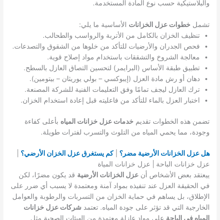
والبلاستيكية حسب نوع المادة المستخدمة.
تشمل
خطوات عزل الخزانات
الأساسية ما يلي:
تنظيف الخزان بالكامل من الأتربة والرواسب والطحالب.
فحص الجدران والأرضيات للتأكد من خلوها من الشقوق والتصدعات.
معالجة الشروخ والتشققات باستخدام مواد إصلاح قوية.
تطبيق طبقة الأساس (البرايمر) لتحسين التصاق العازل بالسطح.
دهان أو رش مادة العزل (إيبوكسي – بولي يوريثان – بيتومين).
ترك العازل ليجف تمامًا وفق التعليمات الفنية للشركة المصنعة.
اختبار العزل بالماء للتأكد من فاعليته قبل إعادة استخدام الخزان.
تضمن هذه الخطوات تقديم
خدمات عزل خزانات المياه
بأعلى كفاءة
وجودة، مما يحمي المياه من التلوث والتسرب لفترات طويلة.
هل عزل الخزانات الأرضية مضر؟
|
كم يستغرق عزل الخزان الأرضي؟
|
عزل خزانات الباحة | عزل خزانات المياة
ييعتقد بعض الأشخاص أن
عزل الخزانات الأرضية
قد يكون مضرًا، لكن
في الحقيقة العزل عند تنفيذه بمواد آمنة ومعتمدة لا يسبب أي ضرر على
الإطلاق، بل يساهم في حماية الخزان من التسربات والرطوبة والعوامل
الخارجية التي قد تؤثر على جودة المياه. تعتمد
شركات عزل خزانات
المياه في الباحة
على مواد عازلة معتمدة من الهيئات الصحية مثل