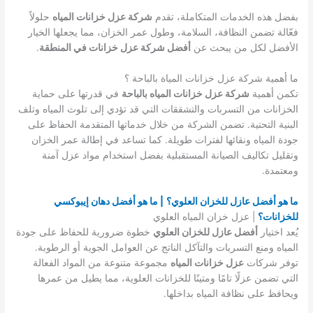
بفضل هذه الخدمات المتكاملة، تقدم
شركة عزل خزانات المياه
حلولاً
فعّالة تضمن النظافة، السلامة، وطول عمر الخزان، مما يجعلها الخيار
الأفضل لكل من يبحث عن
أفضل شركة عزل خزانات في المنطقة
.
ما أهمية شركة عزل خزانات المياة بالباحة ؟
تكمن أهمية
شركة عزل خزانات المياه بالباحة
في قدرتها على حماية
الخزانات من التسربات والتشققات التي قد تؤدي إلى تلوث المياه وتلف
البنية التحتية. تضمن الشركة من خلال خدماتها المتقدمة الحفاظ على
جودة المياه ونقائها لفترات طويلة. كما تساعد في إطالة عمر الخزان
وتقليل تكاليف الصيانة المستقبلية بفضل استخدام مواد عزل آمنة
ومعتمدة.
ما هو أفضل عازل للخزان العلوي؟
| ما هو أفضل دهان إيبوكسي
للخزانات؟
| عزل خزان المياه العلوي
يُعد اختيار
أفضل عازل للخزان العلوي
خطوة ضرورية للحفاظ على جودة
المياه ومنع التسربات والتآكل الناتج عن العوامل الجوية أو الرطوبة.
توفر شركات
عزل خزانات المياه
مجموعة متنوعة من المواد الفعالة
التي تضمن عزلًا تامًا ومتينًا للخزانات العلوية، مما يطيل من عمرها
ويحافظ على نظافة المياه بداخلها.