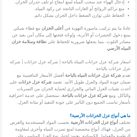
إدخال الهواء عند سحب المياه لمنع انبعاج أو تلف جدران الخزان.
منع تراكم الروائح أو الغازات الناتجة عن ركود المياه.
الحفاظ على توازن الضغط داخل الخزان بشكل دائم.
عادةً ما يتم تركيب ماسورة التهوية في
أعلى الخزان
مع غطاء شبكي
يمنع دخول الحشرات أو الأتربة، وتُوجّه فتحتها إلى مكان آمن بعيد عن
مصادر التلوث، مما يجعلها ضرورية للحفاظ على
نظافة وسلامة خزان
المياه الأرضي
.
اسعار شركة عزل خزانات المياة بالباحة | شركه عزل خزانات | شركه
عزل خزانات بالباحة
تقدم
شركة عزل خزانات المياه بالباحة
أفضل الأسعار التنافسية مع
ضمان جودة المواد والعزل طويل الأمد. تعتمد
شركة عزل خزانات
على
أحدث تقنيات العزل المائي والحراري لحماية الخزان من التسربات
والتآكل. ومع
شركة عزل خزانات بالباحة
، ستحصل على خدمة احترافية
بأسعار تناسب الجميع دون التأثير على جودة التنفيذ أو متانة العزل.
ما هي أنواع عزل الخزانات الأرضية؟
تختلف
أنواع عزل الخزانات الأرضية
بحسب المواد المستخدمة والغرض
من العزل، فهناك أنواع مخصصة لمنع تسرب المياه وأخرى لمقاومة
الرطوبة والعوامل الكيميائية. يعتمد اختيار نوع العزل المناسب على