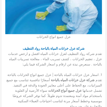
عزل جميع انواع الخزانات
شركة عزل خزانات المياة بالباحة رواد التنظيف
تقدم شركة رواد التنظيف لعزل خزانات المياه افضل و ارخص خدمات
عزل ، تعقيم الخزانات ، كشف تسريب الماء ، معالجة تسريبات المياه
بالباحة . سنعرض نبذة عن ارقام و اسعار الشركة فيما يلي:
1. اسعار عزل خزانات المياه بالباحة | عزل جميع انواع الخزانات بالباحة
تقدم
شركة عزل خزانات المياه بالباحة
أسعارًا تنافسية تتناسب مع جميع
الميزانيات، مع الحفاظ على أعلى معايير الجودة والدقة في التنفيذ.
تشمل خدماتها
عزل جميع أنواع الخزانات
سواء الأرضية أو العلوية
باستخدام مواد آمنة ومعتمدة تدوم طويلاً. كما توفر الشركة عروضًا
موسمية وخطط أسعار مرنة لتناسب احتياجات العملاء السكنية
والتجارية على حد سواء.