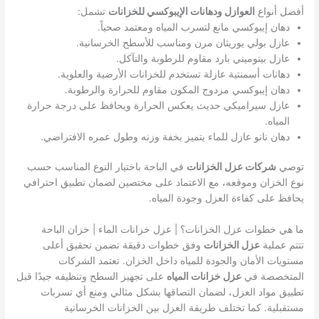
أفضل أنواع
العوازل ودهانات الإيبوكسي للخزانات
تشمل:
دهان إيبوكسي مانع لتسرب المياه ومعتمد صحياً.
عازل بولي يوريثان مرن ومناسب للأسطح الخرسانية.
عازل بيتوميني بارد مقاوم للرطوبة والتآكل.
دهانات أسمنتية عازلة تستخدم للخزانات الأرضية والعلوية.
دهان إيبوكسي مزدوج المكون مقاوم للحرارة والرطوبة.
عازل سيراميكي حديث يعكس الحرارة ويحافظ على درجة حرارة
المياه.
دهان نانو عازل للماء يتميز بخفة وزنه وطول عمره الافتراضي.
توصي
شركات عزل الخزانات
في الباحة باختيار النوع المناسب حسب
نوع الخزان وموقعه، مع الاعتماد على مختصين لضمان تطبيق احترافي
يحافظ على كفاءة العزل وجودة المياه.
ما هي خطوات عزل الخزانات؟ | عزل خزانات الماء | خزان الباحة
تتتم عملية
عزل الخزانات
وفق خطوات دقيقة تضمن تحقيق أعلى
مستويات الأمان والجودة للمياه داخل الخزان. تعتمد الشركات
المتخصصة في
عزل خزانات المياه
على تجهيز السطح وتنظيفه جيدًا قبل
تطبيق مواد العزل، لضمان التصاقها بشكل مثالي ومنع أي تسربات
مستقبلية. كما تختلف طريقة العزل بين الخزانات الخرسانية