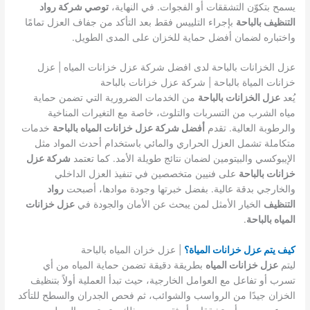
يسمح بتكوّن التشققات أو الفجوات. في النهاية،
توصي شركة رواد
التنظيف بالباحة
بإجراء التلييس فقط بعد التأكد من جفاف العزل تمامًا
واختباره لضمان أفضل حماية للخزان على المدى الطويل.
عزل الخزانات بالباحة لدى افضل شركة عزل خزانات المياه | عزل
خزانات المياة بالباحة | شركة عزل خزانات بالباحة
يُعد
عزل الخزانات بالباحة
من الخدمات الضرورية التي تضمن حماية
مياه الشرب من التسربات والتلوث، خاصة مع التغيرات المناخية
والرطوبة العالية. تقدم
أفضل شركة عزل خزانات المياه بالباحة
خدمات
متكاملة تشمل العزل الحراري والمائي باستخدام أحدث المواد مثل
الإيبوكسي والبيتومين لضمان نتائج طويلة الأمد. كما تعتمد
شركة عزل
خزانات بالباحة
على فنيين متخصصين في تنفيذ العزل الداخلي
والخارجي بدقة عالية. بفضل خبرتها وجودة موادها، أصبحت
رواد
التنظيف
الخيار الأمثل لمن يبحث عن الأمان والجودة في
عزل خزانات
المياه بالباحة
.
كيف يتم عزل خزانات المياة؟
| عزل خزان المياه بالباحة
ليتم
عزل خزانات المياه
بطريقة دقيقة تضمن حماية المياه من أي
تسرب أو تفاعل مع العوامل الخارجية، حيث تبدأ العملية أولاً بتنظيف
الخزان جيدًا من الرواسب والشوائب، ثم فحص الجدران والسطح للتأكد