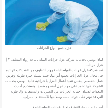
عزل جميع انواع الخزانات
لماذا نوصي بخدمات شركة عزل خزانات المياه بالباحة رواد التنظيف ؟ |
عزل خزانات
تُعد
شركة عزل خزانات المياه بالباحة رواد التنظيف
من الشركات الرائدة
في مجال عزل الخزانات بجميع أنواعها، حيث تمتلك خبرة طويلة وفريق
عمل متخصص يضمن تنفيذ أعمال العزل باحترافية عالية. نوصي بخدمات
الشركة لأنها تعتمد على مواد عزل آمنة ومعتمدة، وتستخدم أحدث
المعدات لضمان حماية الخزانات من التسربات والتشققات والرطوبة
التي قد تؤثر على جودة المياه وسلامتها للاستخدام المنزلي.
أهم ما يميز
رواد التنظيف لعزل خزانات المياه بالباحة
: