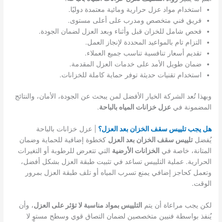
استخدام مواد عزل حرارية ومائية معتمدة دوليًا.
فريق فني متخصص ومدرب على أعلى مستوى.
فحص شامل للخزان قبل وأثناء وبعد العزل لضمان الجودة.
التزام تام بالمواعيد المحددة لإنجاز العمل.
تقديم أسعار تنافسية تناسب جميع العملاء.
ضمان طويل الأمد على خدمات العزل المقدمة.
استخدام تقنيات حديثة توفر حماية كاملة للخزانات.
وبهذا تُعد الشركة الخيار الأفضل لمن يبحث عن الجودة، الأمان، والنتائج
المضمونة في
عزل خزانات المياه بالباحة
.
هل يجب تلييس سقف الخزان بعد العزل؟
| عزل خزانات بالباحة
يُفضل
تلييس سقف الخزان بعد العزل
كخطوة إضافية للحماية وضمان
المتانة، خاصة في
الخزانات الأرضية
التي تتعرض للرطوبة أو التغيرات
الحرارية. عملية التلييس تساعد في تثبيت طبقة العزل بشكل أفضل،
وتعمل كحاجز إضافي يمنع تسرب المياه أو تلف طبقة العزل بمرور
الوقت.
لكن يجب مراعاة أن يتم
التلييس بمواد مناسبة لا تؤثر على العزل
، وأن
يُنفذ بواسطة فنيين متخصصين لضمان التصاق قوي وسطح مستوٍ لا