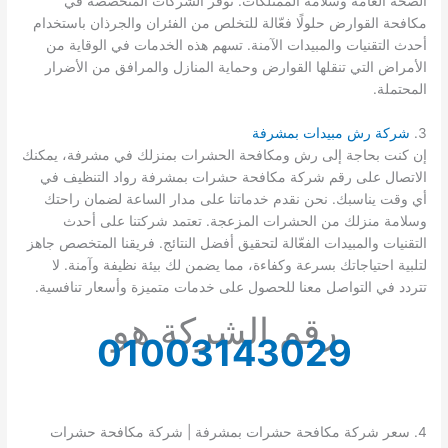
الصحة العامة وسلامة الممتلكات. توفر الشركات المتخصصة في
مكافحة القوارض حلولًا فعّالة للتخلص من الفئران والجرذان باستخدام
أحدث التقنيات والمبيدات الآمنة. تسهم هذه الخدمات في الوقاية من
الأمراض التي تنقلها القوارض وحماية المنازل والمرافق من الأضرار
المحتملة.
3.
شركة رش مبيدات بمشرفة
إن كنت بحاجة إلى رش ومكافحة الحشرات بمنزلك في مشرفة، يمكنك
الاتصال على رقم شركة مكافحة حشرات بمشرفة رواد التنظيف في
أي وقت يناسبك. نحن نقدم خدماتنا على مدار الساعة لضمان راحتك
وسلامة منزلك من الحشرات المزعجة. تعتمد شركتنا على أحدث
التقنيات والمبيدات الفعّالة لتحقيق أفضل النتائج. فريقنا المتخصص جاهز
لتلبية احتياجاتك بسرعة وكفاءة، مما يضمن لك بيئة نظيفة وآمنة. لا
تتردد في التواصل معنا للحصول على خدمات متميزة وأسعار تنافسية.
رقم الشركة هو
01003143029
4. سعر شركة مكافحة حشرات بمشرفة | شركة مكافحة حشرات