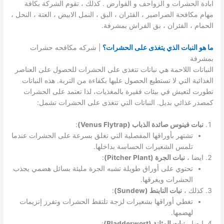
ابادة الحشرات و الزواحف و القوارض . كذلك ، تقوم الشركة بكافة
مهام مكافحة الصراصير ، الفئران ، البق ، النمل الابيض ، العتة ، النحل ،
الحمام ، الفئران ، بق الفراش بمشرفة.
ما هو النبات الذي يتغذى على الحشرات؟
| شركه مكافحه حشرات
بمشرفة
النباتات اللاحمة هي نباتات تتغذى على الحشرات للحصول على العناصر
الغذائية التي لا تستطيع الحصول عليها بكفاءة من التربة. هذه النباتات
تطورت لتعيش في بيئات فقيرة بالمغذيات، لذا تعتمد على الحشرات
كمصدر غذائي بديل. النباتات التي تتغذى على الحشرات تشمل:
نبات فينوس صائدة الذباب (Venus Flytrap)
:
تشتهر بأوراقها المفصلية التي تغلق بسرعة على الحشرات عندما
تلمس الشعيرات الحساسة بداخلها.
ايضا ،
نبات الجرة (Pitcher Plant)
:
تحتوي على أوراق طويلة تشبه الجرة مليئة بسائل هضمي يجذب
الحشرات ويغرقها.
كذلك ،
نبات النابنط (Sundew)
:
تغطي أوراقها بشعيرات لزجة تلتقط الحشرات وتفرز إنزيمات
لهضمها.
ايضا ،
نبات المثانة (Bladderwort)
: