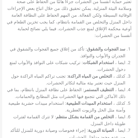
تعتبر حماية أنفسنا من الحشرات جزءًا هامًا من الحفاظ على صحة
وسلامة البيئة المنزلية. يمكن تحقيق ذلك من خلال اتباع بعض الإجراءات
الوقائية البسيطة ولكن الفعالة. من المهم الحفاظ على النظافة العامة
داخل المنزل والتخلص من القمامة بانتظام، كما يجب تخزين الطعام في
أوعية محكمة الإغلاق لمنع جذب الحشرات. فيما يلي نصائح لحماية
أنفسنا من الحشرات:
سد الفجوات والشقوق
: تأكد من إغلاق جميع الفجوات والشقوق في
الجدران والأبواب والنوافذ.
ايضا ،
استخدام الشبكات
: تركيب شبكات على النوافذ والأبواب لمنع
دخول الحشرات.
كذلك ،
التخلص من المياه الراكدة
: تجنب تراكم المياه الراكدة حول
المنزل حيث تعتبر بيئة مثالية لتكاثر الحشرات.
ايضا ،
التنظيف المستمر
: الحفاظ على نظافة المنزل بانتظام، بما في
ذلك الأماكن التي تتجمع فيها الحشرات مثل المطابخ والحمامات.
كذلك ،
استخدام المبيدات الطبيعية
: استخدام مبيدات حشرية طبيعية
وآمنة مثل الخل والزيوت العطرية.
ايضا ،
التخلص من القمامة بشكل منتظم
: لا تترك القمامة لفترات
طويلة داخل المنزل.
ايضا ،
الصيانة الدورية
: إجراء فحوصات وصيانة دورية للمنزل للتأكد
من عدم وجود مداخل للحشرات.