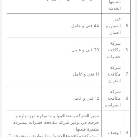
تشلمها
الخدمة
عدد
5
الفنيين و
44 فني و عامل
العمال
شركة
6
مكافحة
20 فني و عامل
حشرات
شركة
7
مكافحة
11 فني و عامل
الفئران
شركة
8
مكافحة
12 فني و عامل
الصراصير
تتميز الشركة بمصداقيتها و ما توفره من مهارة و
حرفية في توفير شركة مكافحة حشرات بمشرفة
متميزة فلديها :
9
الوصف
“+شركة+مكافحة+الحشرات+القوارض+بمشرفة+”