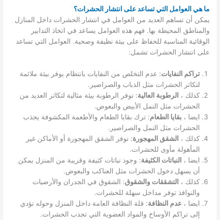
ما هي العوامل التي تساعد على انتشار الحشرات؟
يمكن أن تساهم العديد من العوامل في انتشار الحشرات داخل المنازل
والمناطق المحيطة بها. فهم هذه العوامل يساعد في اتخاذ التدابير
الوقائية المناسبة للحفاظ على بيئة نظيفة وصحية. العوامل التي تساعد
على انتشار الحشرات تشمل:
تراكم النفايات
: عدم التخلص من النفايات بانتظام يوفر بيئة ملائمة
لتكاثر الحشرات مثل الذباب والصراصير.
كذلك ،
الرطوبة العالية
: توفر الرطوبة بيئة مثالية لتكاثر العديد من
الحشرات مثل النمل الأبيض والبعوض.
ايضا ،
بقايا الطعام
: ترك بقايا الطعام والأطعمة المكشوفة يجذب
الحشرات مثل النمل والصراصير.
كذلك ،
الشقق المهجورة
: توفر الشقق المهجورة أو الأماكن غير
المأهولة مأوى للحشرات.
ايضا ،
النباتات الكثيفة
: وجود نباتات كثيفة وقريبة من المنزل يمكن
أن يسهل دخول الحشرات مثل العناكب والبعوض.
كذلك ،
التشققات والشقوق
: الشقوق في الجدران والأرضيات
والنوافذ توفر مداخل سهلة للحشرات.
ايضا ،
عدم النظافة
: قلة النظافة العامة داخل المنزل وحوله تؤدي
إلى تراكم الأوساخ والمواد العضوية التي تجذب الحشرات.