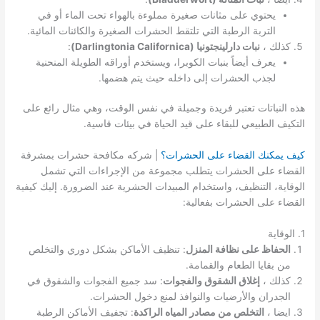
يحتوي على مثانات صغيرة مملوءة بالهواء تحت الماء أو في
التربة الرطبة التي تلتقط الحشرات الصغيرة والكائنات المائية.
كذلك ،
نبات دارلينجتونيا (Darlingtonia Californica)
:
يعرف أيضاً بنبات الكوبرا، ويستخدم أوراقه الطويلة المنحنية
لجذب الحشرات إلى داخله حيث يتم هضمها.
هذه النباتات تعتبر فريدة وجميلة في نفس الوقت، وهي مثال رائع على
التكيف الطبيعي للبقاء على قيد الحياة في بيئات قاسية.
كيف يمكنك القضاء على الحشرات؟
| شركه مكافحة حشرات بمشرفة
القضاء على الحشرات يتطلب مجموعة من الإجراءات التي تشمل
الوقاية، التنظيف، واستخدام المبيدات الحشرية عند الضرورة. إليك كيفية
القضاء على الحشرات بفعالية:
1. الوقاية
الحفاظ على نظافة المنزل
: تنظيف الأماكن بشكل دوري والتخلص
من بقايا الطعام والقمامة.
كذلك ،
إغلاق الشقوق والفجوات
: سد جميع الفجوات والشقوق في
الجدران والأرضيات والنوافذ لمنع دخول الحشرات.
ايضا ،
التخلص من مصادر المياه الراكدة
: تجفيف الأماكن الرطبة