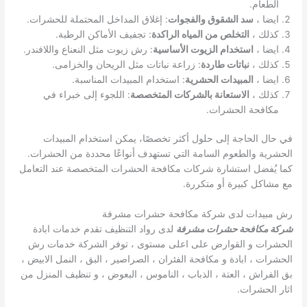
الطعام.
ايضا ،
سد الشقوق والفجوات
: إغلاق المداخل المحتملة للحشرات.
كذلك ،
التخلص من المياه الراكدة
: تجفيف الأماكن الرطبة.
ايضا ،
استخدام الزيوت الأساسية
: رش زيوت مثل النعناع واللافندر.
كذلك ،
نباتات طاردة
: زراعة نباتات مثل الريحان والخزامى.
ايضا ،
المبيدات الحشرية
: استخدام المبيدات المناسبة.
كذلك ،
الاستعانة بالشركات المتخصصة
: اللجوء إلى خبراء في
مكافحة الحشرات.
في حال الحاجة إلى حلول أكثر تخصصًا، يمكن استخدام المبيدات
الحشرية والطعوم السامة التي تستهدف أنواعًا محددة من الحشرات.
كما يُفضل استشارة شركات مكافحة الحشرات المتخصصة عند التعامل
مع مشاكل كبيرة أو متكررة.
رش مبيدات لدى شركة مكافحة حشرات مشرفة
شركة مكافحة حشرات مشرفة
لدى رواد التنظيف تقدم خدمات ابادة
الحشرات و القوارض على اعلى مستوى ، توفر الشركة خدمات رش
الحشرات ، ابادة و مكافحة الفئران ، الصراصير ، البق ، النمل الابيض ،
بق الفراش ، العتة ، الذباب ، الناموس ، البعوض ، و تنظيف المنزل من
اثار الحشرات.