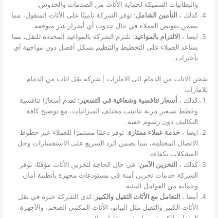
والبطانيات السميكة لحماية الأثاث من الصدمات والخدوش.
كذلك ،
التأمين الشامل
: توفر الشركة تأمينًا على الأثاث المنقول، مما
يضمن تعويض العملاء في حال حدوث أي أضرار غير متوقعة.
ايضا ،
الالتزام بالمواعيد
: تلتزم الشركة بالمواعيد المحددة للنقل، مما
يساعد العملاء على التخطيط والتنظيم بشكل أفضل دون مواجهة أي
تأخيرات.
شحن الاثاث من الدمام الى الامارات | شركة نقل اثاث من الدمام
للامارات
كذلك ،
أسعار تنافسية وشفافية في التسعير
: تقدم أسعارًا تنافسية
وخطط تسعير مرنة تناسب مختلف الميزانيات، مع توضيح كافة
التكاليف دون رسوم خفية.
ايضا ،
خدمة عملاء ممتازة
: توفر دعمًا مستمرًا للعملاء عبر خطوط
الاتصال المختلفة، مما يضمن الرد السريع على الاستفسارات وحل
المشكلات بكفاءة.
كذلك ،
التخزين الآمن
: في حال الحاجة لتخزين الأثاث مؤقتًا، توفر
الشركة خدمات تخزين آمنة في مستودعات مجهزة بأنظمة أمان
وحماية من العوامل البيئية.
أيضا ،
التعامل مع الأثاث الثقيل والكبير
: لدى الشركة خبرة في نقل
الأثاث الكبير والثقيل مثل البيانو، الأثاث المكتبي الضخم، والأجهزة
المنزلية الكبيرة، مما يضمن نقلها بسلام.