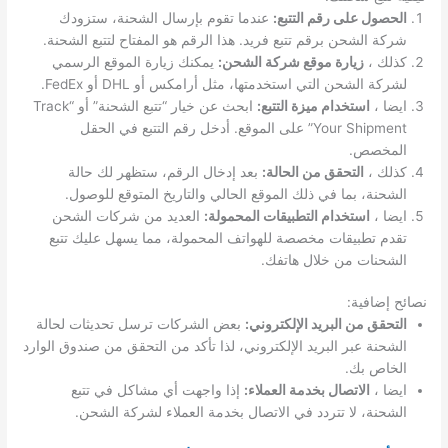
الحصول على رقم التتبع:
عندما تقوم بإرسال الشحنة، ستزودك
شركة الشحن برقم تتبع فريد. هذا الرقم هو المفتاح لتتبع الشحنة.
كذلك ،
زيارة موقع شركة الشحن:
يمكنك زيارة الموقع الرسمي
لشركة الشحن التي استخدمتها، مثل أرامكس أو DHL أو FedEx.
ايضا ،
استخدام ميزة التتبع:
ابحث عن خيار “تتبع الشحنة” أو “Track
Your Shipment” على الموقع. أدخل رقم التتبع في الحقل
المخصص.
كذلك ،
التحقق من الحالة:
بعد إدخال الرقم، ستظهر لك حالة
الشحنة، بما في ذلك الموقع الحالي والتاريخ المتوقع للوصول.
ايضا ،
استخدام التطبيقات المحمولة:
العديد من شركات الشحن
تقدم تطبيقات مخصصة للهواتف المحمولة، مما يسهل عليك تتبع
الشحنات من خلال هاتفك.
نصائح إضافية:
التحقق من البريد الإلكتروني:
بعض الشركات ترسل تحديثات لحالة
الشحنة عبر البريد الإلكتروني، لذا تأكد من التحقق من صندوق الوارد
الخاص بك.
ايضا ،
الاتصال بخدمة العملاء:
إذا واجهت أي مشاكل في تتبع
الشحنة، لا تتردد في الاتصال بخدمة العملاء لشركة الشحن.