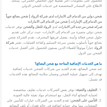
للحصول على معلومات أكثر تفصيلًا حول التخليص الجمركي، يمكنك
الاطلاع على المصادر المتخصصة في خدمات الشحن الدولي.
شحن دولي من الدمام الى الامارات لدى شركة الرواد | شحن بضائع جوياً
من الدمام إلى الإمارات | شحن من الدمام الى الامارات
شركه شحن من جده الى الامارات
لدى
الرواد للنقل والشحن
توفر خدمات
شحن دولي متميزة من الدمام إلى الإمارات، حيث تركز على تقديم
حلول شحن فعالة وآمنة. بفضل فريقها المحترف، تقدم الشركة شحن
بضائع جوياً بأسلوب يضمن سرعة التسليم وكفاءة العمليات. تعتبر
شركة
الرواد
خياراً موثوقاً للعملاء الذين يسعون للحصول على أفضل خدمات
الشحن بين الدول.
ما هي الخدمات الإضافية المتاحة مع شحن البضائع؟
عند شحن البضائع، تقدم العديد من شركات الشحن خدمات إضافية
تهدف إلى تسهيل عملية الشحن وضمان سلامة البضائع. هذه الخدمات
قد تشمل:
التغليف والتعبئة:
توفر بعض الشركات خدمات تغليف متخصصة
لحماية البضائع أثناء النقل، مع استخدام مواد تعبئة عالية الجودة.
التأمين على الشحن:
تقدم العديد من الشركات خيارات للتأمين على
الشحنات، مما يوفر حماية إضافية في حالة فقدان أو تلف البضائع.