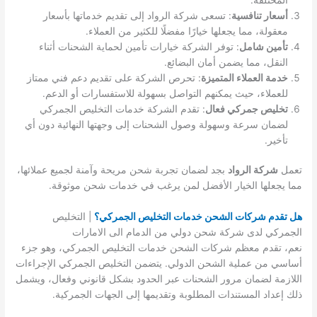
أسعار تنافسية
: تسعى شركة الرواد إلى تقديم خدماتها بأسعار
معقولة، مما يجعلها خيارًا مفضلًا للكثير من العملاء.
تأمين شامل
: توفر الشركة خيارات تأمين لحماية الشحنات أثناء
النقل، مما يضمن أمان البضائع.
خدمة العملاء المتميزة
: تحرص الشركة على تقديم دعم فني ممتاز
للعملاء، حيث يمكنهم التواصل بسهولة للاستفسارات أو الدعم.
تخليص جمركي فعال
: تقدم الشركة خدمات التخليص الجمركي
لضمان سرعة وسهولة وصول الشحنات إلى وجهتها النهائية دون أي
تأخير.
تعمل
شركة الرواد
بجد لضمان تجربة شحن مريحة وآمنة لجميع عملائها،
مما يجعلها الخيار الأفضل لمن يرغب في خدمات شحن موثوقة.
هل تقدم شركات الشحن خدمات التخليص الجمركي؟
| التخليص
الجمركي لدى شركة شحن دولي من الدمام الى الامارات
نعم، تقدم معظم شركات الشحن خدمات التخليص الجمركي، وهو جزء
أساسي من عملية الشحن الدولي. يتضمن التخليص الجمركي الإجراءات
اللازمة لضمان مرور الشحنات عبر الحدود بشكل قانوني وفعال، ويشمل
ذلك إعداد المستندات المطلوبة وتقديمها إلى الجهات الجمركية.