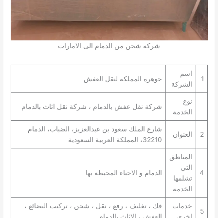
شركة شحن من الدمام الى الامارات
اسم
1
جوهره المملكه لنقل العفش
الشركة
نوع
شركة نقل عفش بالدمام ، شركة نقل اثاث بالدمام
الخدمة
شارع الملك سعود بن عبدالعزيز، الضباب، الدمام
2
العنوان
32210، المملكة العربية السعودية
المناطق
التي
4
الدمام و الاحياء المحيطة بها
تشلمها
الخدمة
خدمات
فك ، تغليف ، رفع ، نقل ، شحن ، تركيب البضائع ،
5
اخرى
العفش ، الاثاث بالدمام