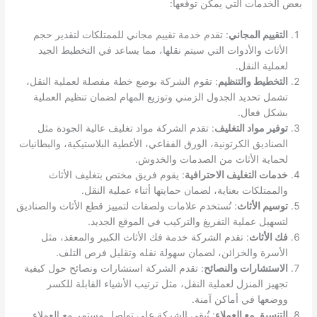
بعض الخدمات التي يمكن توقعها:
التقييم المجاني
: تقدم خدمة تقييم مجاني للممتلكات لتقدير حجم
الأثاث والأدوات التي سيتم نقلها، مما يساعد في التخطيط الجيد
لعملية النقل.
التخطيط والتنظيم
: تقوم الشركة بوضع خطة مفصلة لعملية النقل،
تشمل تحديد الجدول الزمني وتوزيع المهام لضمان تنظيم العملية
بشكل فعال.
توفير مواد التغليف
: تقدم الشركة مواد تغليف عالية الجودة مثل
الصناديق الكرتونية، الورق الفقاعي، الأغطية البلاستيكية، والبطانيات
لحماية الأثاث من الصدمات والخدوش.
خدمات التغليف الاحترافية
: يقوم فريق مختص بتغليف الأثاث
والممتلكات بعناية، لضمان حمايتها أثناء عملية النقل.
توسيم الأثاث
: تُستخدم علامات ولصقات لتمييز قطع الأثاث والصناديق
لتسهيل عملية التفريغ والتركيب في الموقع الجديد.
فك الأثاث
: تقدم الشركة خدمة فك الأثاث الكبير والمعقد، مثل
الأسرة والخزائن، لضمان سهولة نقله وتقليل فرص التلف.
الاستشارات والنصائح
: تقدم الشركة استشارات ونصائح حول كيفية
تجهيز المنزل لعملية النقل، مثل ترتيب الأشياء القابلة للكسر
ووضعها في أماكن آمنة.
التنسيق مع العملاء
: تُبقي الشركة على تواصل مستمر مع العملاء