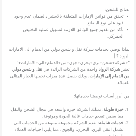
نصائح للشحن:
تحقق من قوانين الإمارات المتعلقة بالاستيراد لضمان عدم وجود
قيود على نوع البضائع.
تأكد من تقديم جميع الوثائق اللازمة لتسهيل عملية التخليص
الجمركي.
لماذا نوصي بخدمات شركة نقل و شحن دولي من الدمام الى الامارات
الرواد ؟ |
“+شركة+شحن+بري+بحري+جوي+من+الدمام+الى+الامارات+”
تعتبر
شركة الرواد
واحدة من الشركات الرائدة في
نقل و شحن دولي
من الدمام إلى الإمارات
، وذلك بفضل عدة ميزات تجعلها الخيار المثالي
للعملاء.
من أبرز أسباب توصيتنا بخدماتها:
خبرة طويلة
: تمتلك الشركة خبرة واسعة في مجال الشحن والنقل،
مما يضمن تقديم خدمات عالية الجودة وموثوقة.
خدمات شاملة
: تقدم الشركة مجموعة متنوعة من الخدمات التي
تشمل النقل البري، البحري، والجوي، مما يلبي احتياجات العملاء
المختلفة.