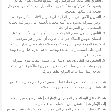
التفريغ والتركيب
: عند الوصول إلى الموقع الجديد، يقوم الفريق
بتفريغ الأثاث وتركيبه وفقًا لتوجيهات العميل، مع التأكد من وضع كل
قطعة في مكانها الصحيح.
التخزين الآمن
: في حال الحاجة إلى تخزين الأثاث بشكل مؤقت،
توفر الشركة مستودعات آمنة مجهزة بأنظمة أمان ومراقبة لحماية
الممتلكات من السرقة أو التلف.
التأمين الشامل
: تقدم الشركة خيارات تأمين على الأثاث المنقول
لضمان تعويض العملاء في حال حدوث أي أضرار غير متوقعة.
خدمة العملاء
: توفر الشركة خدمة عملاء متاحة على مدار الساعة
للرد على استفسارات العملاء وتقديم الدعم اللازم قبل وأثناء وبعد
عملية النقل.
التخلص من النفايات
: بعد الانتهاء من عملية النقل، تقوم الشركة
بجمع وتخلص من مواد التغليف غير الضرورية والأشياء التي لم تعد
بحاجة إليها، مما يترك الموقع نظيفًا ومرتبًا.
هذه الخدمات تجعل من عملية نقل العفش تجربة مريحة وسلسة، مع
الحفاظ على سلامة الأثاث وضمان رضا العملاء.
شركات نقل البضائع من الدمام إلى الإمارات
|
شحن سريع من الدمام
إلى الإمارات
| “+شحن+من+الدمام+الى+الامارات+”
شركات نقل البضائع من الدمام إلى الإمارات توفر خدمات شحن سريع