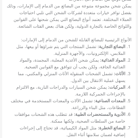
يمكن شحن مجموعة متنوعة من البضائع من الدمام إلى الإمارات، وذلك
بفضل توافر خيارات متعددة لشركات الشحن التي تلبي احتياجات
العملاء المختلفة. تعتمد أنواع البضائع التي يمكن شحنها على القوانين
واللوائح الخاصة بالتجارة الدولية، ولكن هناك بعض الفئات الشائعة.
الأنواع الرئيسية للبضائع القابلة للشحن من الدمام إلى الإمارات:
البضائع التجارية:
تشمل المنتجات التي يتم شراؤها أو بيعها، مثل
الملابس، الإلكترونيات، والأجهزة المنزلية.
المواد الغذائية:
يمكن شحن الأغذية المعلبة، المجمدة، والمواد
الغذائية الجافة، ولكن يجب أن تتوافق مع القوانين الصحية.
الأثاث:
تشمل الشحنات المنقولة الأثاث المنزلي والمكتبي، مما
يسهل عملية الانتقال بين الدول.
المركبات:
يمكن شحن السيارات والدراجات النارية، مع الالتزام
بالإجراءات الجمركية اللازمة.
المعدات الصناعية:
تشمل الآلات والمعدات المستخدمة في مختلف
القطاعات، مثل البناء والزراعة.
الأدوية والمستحضرات الطبية:
قد تتطلب هذه الشحنات موافقات
خاصة من السلطات الصحية، ولكنها ممكنة.
البضائع الخطرة:
مثل المواد الكيميائية، قد تحتاج إلى إجراءات
إضافية لضمان سلامتها أثناء النقل.