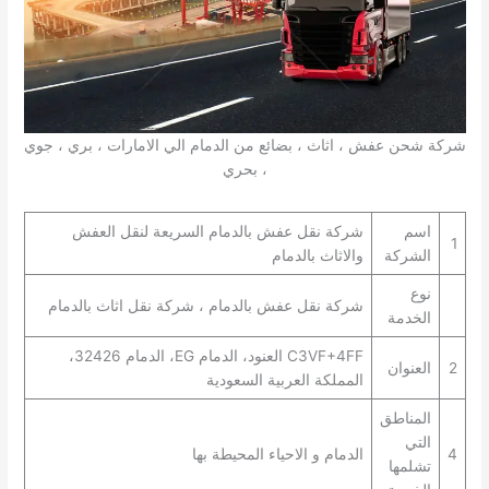
شركة شحن عفش ، اثاث ، بضائع من الدمام الي الامارات ، بري ، جوي
، بحري
اسم
شركة نقل عفش بالدمام السريعة لنقل العفش
1
الشركة
والاثاث بالدمام
نوع
شركة نقل عفش بالدمام ، شركة نقل اثاث بالدمام
الخدمة
C3VF+4FF العنود، الدمام EG، الدمام 32426،
2
العنوان
المملكة العربية السعودية
المناطق
التي
4
الدمام و الاحياء المحيطة بها
تشلمها