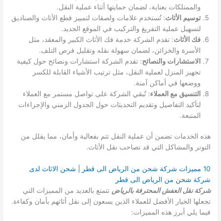
والممتلكات بعناية، لضمان حمايتها أثناء عملية النقل.
توسيم الأثاث
: تُستخدم علامات ولصقات لتمييز قطع الأثاث والصناديق
لتسهيل عملية التفريغ والتركيب في الموقع الجديد.
فك الأثاث
: تقدم الشركة خدمة فك الأثاث الكبير والمعقد، مثل
الأسرة والخزائن، لضمان سهولة نقله وتقليل فرص التلف.
الاستشارات والنصائح
: تقدم الشركة استشارات ونصائح حول كيفية
تجهيز المنزل لعملية النقل، مثل ترتيب الأشياء القابلة للكسر
ووضعها في أماكن آمنة.
التنسيق مع العملاء
: تُبقي الشركة على تواصل مستمر مع العملاء
لتأكيد التفاصيل وتقديم التحديثات حول الجدول الزمني والإجراءات
المتبعة.
هذه الخدمات تضمن أن عملية النقل تتم بفعالية وأمان، مما يقلل من
التوتر والمشاكل التي قد تصاحب نقل الأثاث.
10 مميزات شركة شحن من الرياض الى قطر | شحن الاثاث لدى
شركة شحن من الرياض الى قطر
شركة نقل العفش المحترفة بالرياض
تتمتع بالعديد من المميزات التي
تجعلها الخيار الأفضل للعملاء الذين يسعون إلى نقل أثاثهم بأمان وكفاءة.
فيما يلي أبرز هذه المميزات: