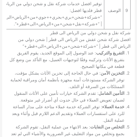
توفير افضل خدمات شركة نقل و شحن دولي من الرياض ا
9
الوصف
قطر فلديها افضل:
“+شركة+شحن+بري+بحري++جوي+من+الرياض+الى+قط
| “+شركة+نقل+شحن+من+الرياض+الى+قطر+”.
شركة نقل و شحن دولي من الرياض الى قطر
افضل شركة شحن عفش من الرياض الى قطر | شحن دولي من
الرياض الى قطر | “+شركة+شحن+من+الرياض+الى+قطر+”
التفريغ والتركيب
: عند الوصول إلى الموقع الجديد، يقوم الفريق
بتفريغ الأثاث وتركيبه وفقًا لتوجيهات العميل، مع التأكد من وضع كل
قطعة في مكانها الصحيح.
التخزين الآمن
: في حال الحاجة إلى تخزين الأثاث بشكل مؤقت،
توفر الشركة مستودعات آمنة مجهزة بأنظمة أمان ومراقبة لحماية
الممتلكات من السرقة أو التلف.
التأمين الشامل
: تقدم الشركة خيارات تأمين على الأثاث المنقول
لضمان تعويض العملاء في حال حدوث أي أضرار غير متوقعة.
خدمة العملاء
: توفر الشركة خدمة عملاء متاحة على مدار الساعة
للرد على استفسارات العملاء وتقديم الدعم اللازم قبل وأثناء وبعد
عملية النقل.
التخلص من النفايات
: بعد الانتهاء من عملية النقل، تقوم الشركة
بجمع وتخلص من مواد التغليف غير الضرورية والأشياء التي لم تعد