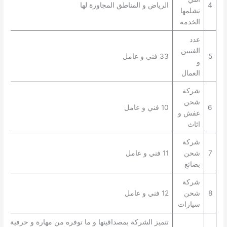
4
الرياض و المناطق المجاورة لها
تشلمها
الخدمة
عدد
الفنيين
5
33 فني و عامل
و
العمال
شركة
شحن
6
10 فني و عامل
عفش و
اثاث
شركة
7
شحن
11 فني و عامل
بضائع
شركة
8
شحن
12 فني و عامل
سيارات
تتميز الشركة بمصداقيتها و ما توفره من مهارة و حرفية في