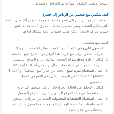
الشحن وتقليل التكلفة، مما يدعم النشاط الاقتصادي.
كيف يمكنني تتبع شحنتي من الرياض إلى قطر؟
تتبع شحنتك من الرياض إلى قطر هو عملية مهمة لضمان أنك على اطلاع
دائم بمكان الشحنة ومتى ستصل. تختلف الطرق المستخدمة للتتبع
حسب شركة الشحن، لكن هناك خطوات عامة يمكنك اتباعها.
كيفية تتبع شحنتك:
الحصول على رقم التتبع:
عندما تقوم بإرسال الشحنة، ستزودك
شركة الشحن برقم تتبع فريد. هذا الرقم هو المفتاح لتتبع الشحنة.
كذلك ،
زيارة موقع شركة الشحن:
يمكنك زيارة الموقع الرسمي
لشركة الشحن التي استخدمتها، مثل أرامكس أو DHL أو FedEx.
ايضا ،
استخدام ميزة التتبع:
ابحث عن خيار “تتبع الشحنة” أو “Track
Your Shipment” على الموقع. أدخل رقم التتبع في الحقل
المخصص.
كذلك ،
التحقق من الحالة:
بعد إدخال الرقم، ستظهر لك حالة
الشحنة، بما في ذلك الموقع الحالي والتاريخ المتوقع للوصول.
ايضا ،
استخدام التطبيقات المحمولة:
العديد من شركات الشحن
تقدم تطبيقات مخصصة للهواتف المحمولة، مما يسهل عليك تتبع
الشحنات من خلال هاتفك.