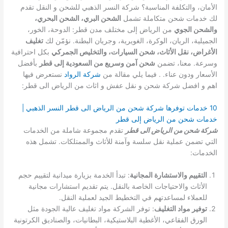
الأمان، والتكلفة المناسبة؟ شركة النسر الذهبي للشحن و النقل تقدم
لك خدمات شحن متكاملة تشمل
الشحن البري، الشحن البحري،
والشحن الجوي
من الرياض إلى مختلف مدن قطر: الدوحة، الخور،
الجميلية، الريان، الوكرة، الغويرية، وجريان البطنة. نؤمّن لك
تغليف
الأغراض، نقل الأثاث، شحن السيارات، والتخليص الجمركي
بكل احترافية
وسرعة. معنا، تضمن
شحن آمن وسريع من السعودية إلى قطر
بأفضل
الأسعار ودون عناء. . فيما يلي مقالة من
شركة الرواد
نستعرض فيها
اهم و افضل شركة شحن و نقل عفش و اثاث من الرياض الى قطر:
10 خدمات توفرها شركة شحن من الرياض الى قطر النسر الذهبي |
خدمات شحن من الرياض إلى قطر
شركة شحن من الرياض الى قطر
تقدم مجموعة شاملة من الخدمات
التي تضمن عملية نقل سلسة وآمنة للأثاث والممتلكات. تشمل هذه
الخدمات:
التقييم والاستشارة المجانية
: تبدأ الخدمة بزيارة ميدانية لتقييم حجم
الأثاث والاحتياجات الخاصة بالنقل. يتم تقديم استشارات مجانية
للعملاء لمساعدتهم في التخطيط الجيد لعملية النقل.
توفير مواد التغليف
: توفر الشركة مواد تغليف عالية الجودة مثل
الورق الفقاعي، الأغطية البلاستيكية، البطانيات، والصناديق الكرتونية