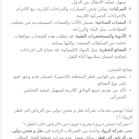
يسهل عملية الانتقال بين الدول.
المركبات:
يمكن شحن السيارات والدراجات النارية، مع الالتزام
بالإجراءات الجمركية اللازمة.
المعدات الصناعية:
تشمل الآلات والمعدات المستخدمة في مختلف
القطاعات، مثل البناء والزراعة.
الأدوية والمستحضرات الطبية:
قد تتطلب هذه الشحنات موافقات
خاصة من السلطات الصحية، ولكنها ممكنة.
البضائع الخطرة:
مثل المواد الكيميائية، قد تحتاج إلى إجراءات
إضافية لضمان سلامتها أثناء النقل.
نصائح للشحن:
تحقق من قوانين قطر المتعلقة بالاستيراد لضمان عدم وجود قيود
على نوع البضائع.
تأكد من تقديم جميع الوثائق اللازمة لتسهيل عملية التخليص
الجمركي.
لماذا نوصي بخدمات شركة نقل و شحن دولي من الرياض الى قطر
الرواد ؟ |
“+شركة+شحن+بري+بحري+جوي+من+الرياض+الى+قطر+”
تعتبر
شركة الرواد
واحدة من الشركات الرائدة في
نقل و شحن دولي
من الرياض إلى قطر
، وذلك بفضل عدة ميزات تجعلها الخيار المثالي