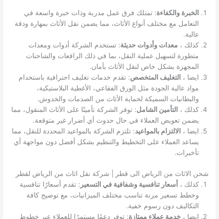
الخبرة والكفاءة
: تمتلك فرق عمل مدربة وذات خبرة واسعة في
التعامل مع مختلف أنواع الأثاث، مما يضمن نقل الأثاث بمهارة ودقة
عالية.
كذلك ،
معدات وأدوات حديثة
: تستخدم الشركة أدوات ومعدات
متطورة لتسهيل عملية النقل، بما في ذلك الرافعات والشاحنات
المجهزة بشكل خاص لنقل الأثاث بأمان.
ايضا ،
التغليف المتخصص
: تقدم خدمات تغليف احترافية باستخدام
مواد عالية الجودة مثل الورق الفقاعي، الأغطية البلاستيكية،
والبطانيات السميكة لحماية الأثاث من الصدمات والخدوش.
كذلك ،
التأمين الشامل
: توفر الشركة تأمينًا على الأثاث المنقول، مما
يضمن تعويض العملاء في حال حدوث أي أضرار غير متوقعة.
ايضا ،
الالتزام بالمواعيد
: تلتزم الشركة بالمواعيد المحددة للنقل، مما
يساعد العملاء على التخطيط والتنظيم بشكل أفضل دون مواجهة أي
تأخيرات.
شحن الاثاث من الرياض الى قطر | شركة نقل اثاث من الرياض لقطر
كذلك ،
أسعار تنافسية وشفافية في التسعير
: تقدم أسعارًا تنافسية
وخطط تسعير مرنة تناسب مختلف الميزانيات، مع توضيح كافة
التكاليف دون رسوم خفية.
ايضا ،
خدمة عملاء ممتازة
: توفر دعمًا مستمرًا للعملاء عبر خطوط