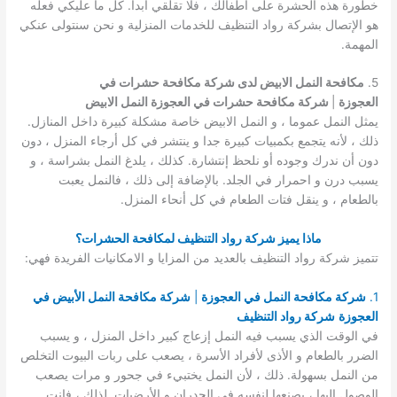
خطورة هذه الحشرة على أطفالك ، فلا تقلقي أبدا. كل ما عليكي فعله
هو الإتصال بشركة رواد التنظيف للخدمات المنزلية و نحن سنتولى عنكي
المهمة.
5.
مكافحة النمل الابيض لدى شركة مكافحة حشرات في
العجوزة
|
شركة مكافحة حشرات في العجوزة النمل الابيض
يمثل النمل عموما ، و النمل الابيض خاصة مشكلة كبيرة داخل المنازل.
ذلك ، لأنه يتجمع بكمبيات كبيرة جدا و ينتشر في كل أرجاء المنزل ، دون
دون أن ندرك وجوده أو نلحظ إنتشارة. كذلك ، يلدغ النمل بشراسة ، و
يسبب درن و احمرار في الجلد. بالإضافة إلى ذلك ، فالنمل يعبت
بالطعام ، و ينقل فتات الطعام في كل أنحاء المنزل.
ماذا يميز شركة رواد التنظيف لمكافحة الحشرات؟
تتميز شركة رواد التنظيف بالعديد من المزايا و الامكانيات الفريدة فهي:
1.
شركة مكافحة النمل في العجوزة
|
شركة مكافحة النمل الأبيض في
العجوزة
شركة رواد التنظيف
في الوقت الذي يسبب فيه النمل إزعاج كبير داخل المنزل ، و يسبب
الضرر بالطعام و الأذى لأفراد الأسرة ، يصعب على ربات البيوت التخلص
من النمل بسهولة. ذلك ، لأن النمل يختبيء في جحور و مرات يصعب
الوصول إليها ، يصنعها لنفسه في الجدران و الأرضيات. لذلك ، فانت