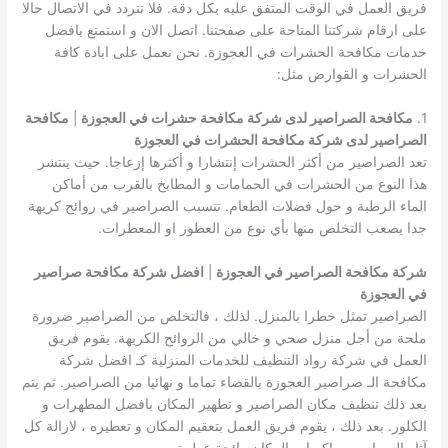
فريق العمل في الوقت المتفق عليه بكل دقة. فلا تتردد في الاتصال حالا
على ارقام شركتنا المتاحة على صفحتنا. اتصل الان و استمتع بافضل
خدمات مكافحة الحشرات في العجوزة. نحن نعمل على ابادة كافة
الحشرات و القوارض مثل:
1.
مكافحة الصراصير لدى شركة مكافحة حشرات في العجوزة
|
مكافحة
الصراصير لدى شركة مكافحة الحشرات في العجوزة
تعد الصراصير من أكثر الحشرات إنتشارا و أكثرها إزعاجا. حيث ينتشر
هذا النوع من الحشرات في الحمامات و المطابخ بالقرب من أماكن
الماء الرطبة و حول فضلات الطعام. تتسبب الصراصير في روائح كريهة
جدا يصعب التخلص منها بأي نوع من العطور او المعطرات.
شركة مكافحة الصراصير في العجوزة
|
افضل شركة مكافحة صراصير
في العجوزة
الصراصير تمثل خطرا بالمنزل. لذلك ، فالتخلص من الصراصير ضرورة
ملحة من أجل منزل صحي و خالي من الروائح الكريهة. يقوم فريق
العمل في شركة رواد التنظيف للخدمات المنزلية كـ افضل شركة
مكافحة الـ صراصير العجوزة بالقضاء تماما و نهائيا من الصراصير. ثم يتم
بعد ذلك تنظيف مكان الصراصير و تطهير المكان بافضل المطهرات و
الكلور. بعد ذلك ، يقوم فريق العمل بتعقيم المكان و تعطيره ، لازالة كل