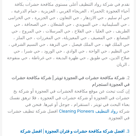
نقدم في شركة رواد التنظيف أعلى مستوى مكافحة حشرات بكافة
أحياء العجوزة :الحمراء ، العريجاء الغربي ، العزيزية ، حمام الدرعية ،
حي أم سليم ، حي الازدهار ، حي التعاون ، حي الجزيرة ، حي الخزامى
، حي السليمانية ، حي السويدي ، حي الشعلان ، حي الصحافة ، حي
الطريف ، حي العليا ، حي الفلاح ، حي المرسلات ، حي المروج ، حي
المصانع ، حي المصيف ، حي المعيزيلة، حي المغرزات ، حي الملز ،
حي الملك فهد ، حي الملك فيصل ، حي النزهة ، حي النسيم الشرقي ،
حي النظيم ، حي الواحة ، حي الوادي ، حي الورود ، حي شبرا ، حي
صلاح الدين، حي طويق ، حي ظهرة البديعة ، حي غرناطة ، حي منفوحة
، الريان
2.
شركة مكافحة حشرات في العجوزة تويتر | شركة مكافحة حشرات
في العجوزة انستجرام
إن كنت تبحث عن موقع مكافحة الحشرات في العجوزة أو شركة بخ
حشرات في العجوزة أو شركة حشرات في العجوزة ، فلا ترهق نفسك
بعناء البحث في تويتر ، انستقرام ، جوجل أو غيرها. فنحن في
شركة
رواد التنظيف Cleaning Pioneers
افضل شركة تنظيف حشرات
في العجوزة.
3.
افضل شركة مكافحة حشرات و فئران العجوزة
|
افضل شركة