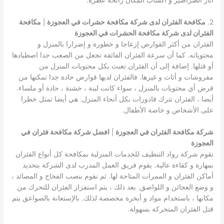
آثار الصراصير و اكساب المكان رائحة عطرة.
2.
مكافحة الفئران لدى شركة مكافحة حشرات في العجوزة
|
مكافحة
الفئران لدى شركة مكافحة الحشرات في العجوزة
الفئران من أكثر القوارض إزعاجا و خطورة و إضرارا بالمنزل و
محتوياته. كما أن سرعة الفئران الفائقة تجعل من الصعب جدا اصطيادها
أو قتلها. إضافة إلى أن الفئران تعبث بكل محتويات المنزل من
مفروشات و أثاث و غيرها. فالفئران لديها قوارض حادة جدا تمكنها من
قرض أي محتويات بالمنزل ، سواء كانت لينة ، خشنة ، حادة أو ملساء.
أيضا ، الفئران تترك قاذورات بكل أنحاء المنزل. هي أيضا تمثل خطرا
على الأشخاص و خاصة الأطفال.
شركة مكافحة الفئران في العجوزة
|
افضل شركة مكافحة فئران في
العجوزة
تقوم شركة رواد التنظيف للخدمات المنزلية بمكافحة كل أنواع الفئران
بمهارة و كفاءة عالية. يقوم فريق العمل المدرب لدى الشركة بتحديد
أماكن الفئران و الممرات المتاحة لها. ثم نقوم بنصب الفخاج و المصائد ،
و وضع العجائن و اللواصق. بعد ذلك ، يتم استفزاز الفئران للتحرك من
مكانها ، باستخدام مواد و أبخرة مخصصة لذلك. بالإستعانة بالصواعق يتم
قتل الفئران المتحركة بسهولة.