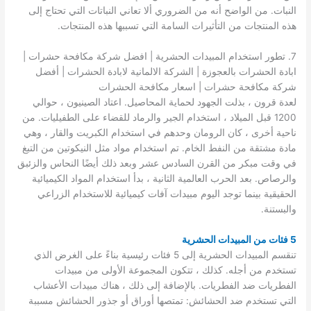
النبات. من الواضح أنه من الضروري ألا تعاني النباتات التي تحتاج إلى
هذه المنتجات من التأثيرات السامة التي تسببها هذه المنتجات.
7. تطور استخدام المبيدات الحشرية | افضل شركة مكافحة حشرات |
ابادة الحشرات بالعجوزة | الشركة الالمانية لابادة الحشرات | أفضل
شركة مكافحة حشرات | اسعار مكافحة الحشرات
لعدة قرون ، بذلت الجهود لحماية المحاصيل. اعتاد الصينيون ، حوالي
1200 قبل الميلاد ، استخدام الجير والرماد للقضاء على الطفيليات. من
ناحية أخرى ، كان الرومان وحدهم في استخدام الكبريت والقار ، وهي
مادة مشتقة من النفط الخام. تم استخدام مواد مثل النيكوتين من التبغ
في وقت مبكر من القرن السادس عشر وبعد ذلك أيضًا النحاس والزئبق
والرصاص. بعد الحرب العالمية الثانية ، بدأ استخدام المواد الكيميائية
الحقيقية بينما توجد اليوم مبيدات آفات كيميائية للاستخدام الزراعي
والبستنة.
5 فئات من المبيدات الحشرية
تنقسم المبيدات الحشرية إلى 5 فئات رئيسية بناءً على الغرض الذي
تستخدم من أجله. كذلك ، تتكون المجموعة الأولى من مبيدات
الفطريات ضد الفطريات. بالإضافة إلى ذلك ، هناك مبيدات الأعشاب
التي تستخدم ضد الحشائش: تمتصها أوراق أو جذور الحشائش مسببة