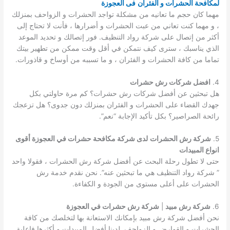
لمكافحة الحشرات و الفئران
فى العجوزة
مهما كان حجم ما تعانيه من مشكلة تواجد الحشرات و الزواحف بمنزلك
، و مهما كنت تعاني من عبت الحشرات و أضرارها ، فأنت لا تحتاج إلى
أكثر من إتصال على شركة رواد التنظيف. فور إتصالك و تحديد الموعد
الذي يناسبك ، سترى كيف نتمكن في أقل وقت ممكن من تطهير بيتك
تماما من كافة الحشرات و الفئران ، و ما تسببه من أوساخ و قاذورات.
4.
افضل شركات رش حشرات
هل تبحثين عن أفضل شركات رش حشرات؟ كم مرة حاولتي بكل
جهدك القضاء على الحشرات و الفئران بمنزلك دون جدوى؟ هل تزعجك
رائحة الصراصير؟ بكل تأكيد الإجابة “نعم”.
5.
شركة رش الحشرات
لدى شركة مكافحة حشرات في العجوزة أقوى
انواع المبيدات
حتى لا تطول رحلة البحث عن أفضل شركة رش الحشرات ، فقولا واحد
” شركة رواد التنظيف هي ما تبحثين عنه”. نحن نقدم خدمة رش
الحشرات على أعلى مستوى من الجودة و الكفاءة.
6.
شركة رش مبيد
|
شركة رش حشرات في العجوزة
نحن أفضل شركة رش مبيد بإمكانك الاستعانة بها لتخلصك من كافة
الحشرات و القوارض و الزواحف. لدينا أفضل المبيدات و أكثرها فاعلية