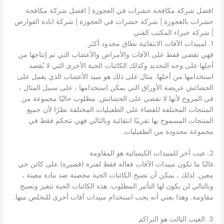
افضل شركة مكافحة حشرات في العجوزة | افضل شركة مكافحة
حشرات بالعجوزة | شركة حشرات في العجوزة | شركة ابادة القوارض
| شركة خبراء المكتب الفني
1. لمبيدات الآفات الانتقائية نطاق محدود أكثر
فهي تقضي فقط على الآفات والأمراض والأعشاب التي تم إنتاجها من
أجلها على وجه التحديد وكذلك الكائنات الحية الأخرى التي لا يُقصد
استخدامها من أجلها. مثال على ذلك هو مبيد الأعشاب الذي يعمل على
الحشائش عريضة الأوراق التي يمكن استخدامها ، على سبيل المثال ،
في المروج لأنها لا تقضي على الحشائش. مطلوب حاليًا مجموعة من
المنتجات المختلفة للقضاء على الطفيليات المختلفة نظرًا لأن جميع
المنتجات المسموح بها تقريبًا انتقائية وبالتالي فهي تتحكم فقط في
مجموعة محدودة من الطفيليات.
2. عيب آخر للمبيدات الكيميائية هو المقاومة
غالبًا ما تكون مبيدات الآفات فعالة فقط لفترة (قصيرة) على كائن حي
معين. لذلك ، يمكن أن تصبح الكائنات الحية محصنة ضد مادة معينة ،
وبالتالي لن يكون لها التأثير المطلوب. هذه الكائنات الحية تتغير وتصبح
مقاومة. وهذا يعني أنه يجب استخدام مبيدات آفات أخرى للتخلص منها.
3. العيب الثالث هو التراكم