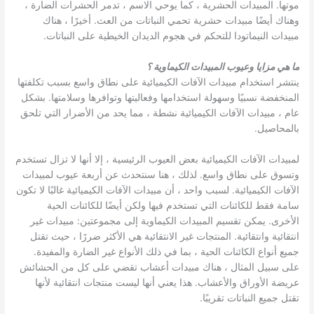
موتها. المبيدات الحشرية ، كما يوحي الاسم ، تدمر الحشرات الضارة ،
وهناك أيضًا مبيدات حشرية تحمي النباتات من العث. أخيرًا ، هناك
مبيدات النيماتودا للتحكم في هجوم الديدان الخيطية على النباتات.
ما هي مزايا وعيوب المبيدات الكيماوية ؟
ينتشر استخدام مبيدات الآفات الكيميائية على نطاق واسع بسبب تكلفتها
المنخفضة نسبيًا وسهولة استخدامها وفعاليتها وتوافرها وسلامتها. بشكل
عام ، مبيدات الآفات الكيميائية نشطة ، مما يحد من الأضرار التي تلحق
بالمحاصيل.
لمبيدات الآفات الكيميائية بعض العيوب الرئيسية ، إلا أنها لا تزال تستخدم
وتسوق على نطاق واسع. لذلك ، هنا سنتحدث عن أربعة عيوب لمبيدات
الآفات الكيميائية. لسبب واحد ، أن مبيدات الآفات الكيميائية غالبًا لا تكون
سامة فقط للكائنات التي تستخدم فيها ولكن أيضًا للكائنات الحية
الأخرى. يمكن تقسيم المبيدات الكيماوية إلى مجموعتين: مبيدات غير
انتقائية وانتقائية. المنتجات غير الانتقائية هي الأكثر ضررًا ، حيث تقتل
جميع أنواع الكائنات الحية ، بما في ذلك الأنواع غير الضارة والمفيدة.
على سبيل المثال ، هناك مبيدات أعشاب تقضي على كل من الحشائش
عريضة الأوراق والأعشاب. هذا يعني أنها ليست منتجات انتقائية لأنها
تقتل جميع النباتات تقريبًا.