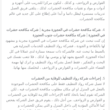
القوارض و الزواحف. و كذلك ، لتكون مركزا للتدريب على أجهزة و
أدوات و مواد و تقنيات مكافحة الحشرات. لذلك ، يتلقى فريق العمل
تدريبات مستمرة ليظل دائما و أبدا على إطلاع على كل جديد في عالم
مكافحة الحشرات.
4.
شركة مكافحة حشرات في العجوزة مجربة
|
شركه مكافحه حشرات
في العجوزة
|
شركة مكافحة حشرات جنوب العجوزة
إن كنت تبحث عن شركة مكافحة حشرات في العجوزة مجربة و مشهود
لها بالكفاءة و الجودة ، فشركة رواد التنظيف للخدمات المنزلية هي
بالضبط ما تبحث عنه. فالشركة ذات سمعة ممتازة لدى عملائا في كل
انحاء العجوزة. الجميع يشهد لها و يوصي بها. لذلك ، فلا تتعب نفسك في
البحث و التفكير ، فقط اتصل بشركة رواد التنظيف و اترك لها مهمة
القضاء على الحشرات و القوارض و الزواحف ، لتخلصك منها نهائيا.
5.
إجراءات شركة رواد التنظيف للوقاية من الحشرات
لا تعمل شركة رواد التنظيف فقط على مكافحة الحشرات الموجودة
بالفعل في المنزل او اي مكان مطلوب مكافحة الحشرات فيه ، لكن
الشركة تقوم أيضا باتخاذ كافة الإجراءات اللازمة للوقاية من الحشرات
و القوارض و الزواحف. من أجل ذلك ، يقوم فريق عمل الشركة بفحص
كما الأماكن المؤدية إلى داخل المنزل و التي يمكن للحشرات و