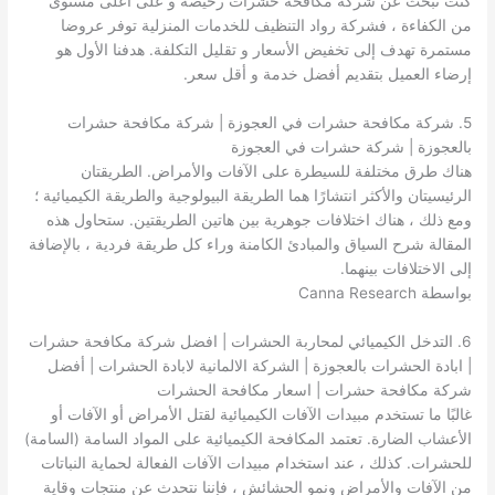
كنت تبحث عن شركة مكافحة حشرات رخيصة و على أعلى مستوى
من الكفاءة ، فشركة رواد التنظيف للخدمات المنزلية توفر عروضا
مستمرة تهدف إلى تخفيض الأسعار و تقليل التكلفة. هدفنا الأول هو
إرضاء العميل بتقديم أفضل خدمة و أقل سعر.
5. شركة مكافحة حشرات في العجوزة | شركة مكافحة حشرات
بالعجوزة | شركة حشرات في العجوزة
هناك طرق مختلفة للسيطرة على الآفات والأمراض. الطريقتان
الرئيسيتان والأكثر انتشارًا هما الطريقة البيولوجية والطريقة الكيميائية ؛
ومع ذلك ، هناك اختلافات جوهرية بين هاتين الطريقتين. ستحاول هذه
المقالة شرح السياق والمبادئ الكامنة وراء كل طريقة فردية ، بالإضافة
إلى الاختلافات بينهما.
بواسطة Canna Research
6. التدخل الكيميائي لمحاربة الحشرات | افضل شركة مكافحة حشرات
| ابادة الحشرات بالعجوزة | الشركة الالمانية لابادة الحشرات | أفضل
شركة مكافحة حشرات | اسعار مكافحة الحشرات
غالبًا ما تستخدم مبيدات الآفات الكيميائية لقتل الأمراض أو الآفات أو
الأعشاب الضارة. تعتمد المكافحة الكيميائية على المواد السامة (السامة)
للحشرات. كذلك ، عند استخدام مبيدات الآفات الفعالة لحماية النباتات
من الآفات والأمراض ونمو الحشائش ، فإننا نتحدث عن منتجات وقاية