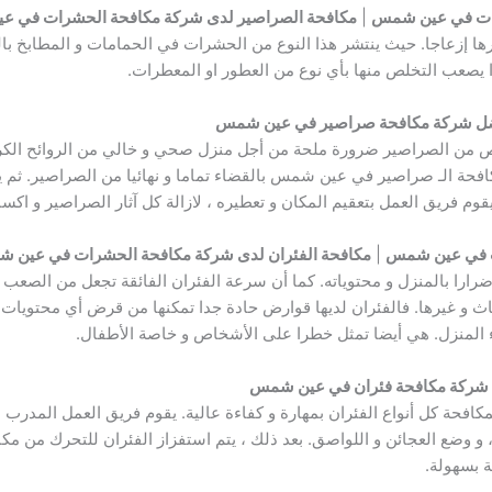
رات في عين شمس
|
مكافحة الصراصير لدى شركة مكافحة الحشرات في 
رها إزعاجا. حيث ينتشر هذا النوع من الحشرات في الحمامات و المطابخ ب
 يصعب التخلص منها بأي نوع من العطور او المعطرات.
ل شركة مكافحة صراصير في عين شمس
لص من الصراصير ضرورة ملحة من أجل منزل صحي و خالي من الروائح الكر
فحة الـ صراصير في عين شمس بالقضاء تماما و نهائيا من الصراصير. ثم ي
قوم فريق العمل بتعقيم المكان و تعطيره ، لازالة كل آثار الصراصير و اك
ت في عين شمس
|
مكافحة الفئران لدى شركة مكافحة الحشرات في عين 
رارا بالمنزل و محتوياته. كما أن سرعة الفئران الفائقة تجعل من الصعب جد
و غيرها. فالفئران لديها قوارض حادة جدا تمكنها من قرض أي محتويات با
اء المنزل. هي أيضا تمثل خطرا على الأشخاص و خاصة الأطفال.
شركة مكافحة فئران في عين شمس
كافحة كل أنواع الفئران بمهارة و كفاءة عالية. يقوم فريق العمل المدرب 
، و وضع العجائن و اللواصق. بعد ذلك ، يتم استفزاز الفئران للتحرك من مك
ة بسهولة.