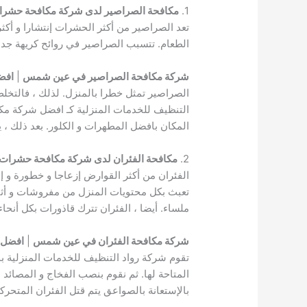
1.
مكافحة الصراصير لدى شركة مكافحة حش
تعد الصراصير من أكثر الحشرات إنتشارا و أكث
الطعام. تتسبب الصراصير في روائح كريهة جدا
شركة مكافحة الصراصير في عين شمس
|
افض
الصراصير تمثل خطرا بالمنزل. لذلك ، فالتخ
التنظيف للخدمات المنزلية كـ افضل شركة مكا
المكان بافضل المطهرات و الكلور. بعد ذلك ، ي
2.
مكافحة الفئران لدى شركة مكافحة حشرا
الفئران من أكثر القوارض إزعاجا و خطورة و إض
تعبث بكل محتويات المنزل من مفروشات و أثاث 
ملساء. أيضا ، الفئران تترك قاذورات بكل أنح
شركة مكافحة الفئران في عين شمس
|
افضل 
تقوم شركة رواد التنظيف للخدمات المنزلية بم
المتاحة لها. ثم نقوم بنصب الفخاج و المصائد 
بالإستعانة بالصواعق يتم قتل الفئران المتحرك