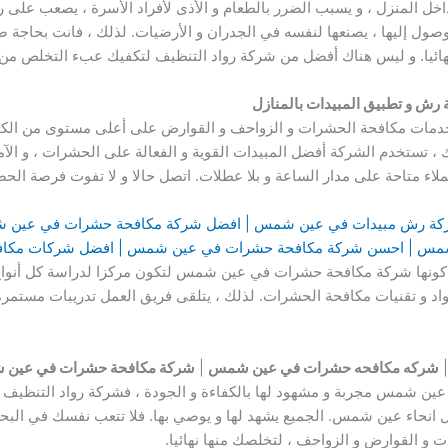
خل المنزل ، و يسبب الضرر بالطعام و الأذى لأفراد الأسرة ، يصعب على ر
صول إليها ، يصنعها لنفسه في الجدران و الأرضيات. لذلك ، فانت بحاجة
ائيا. و ليس هناك أفضل من شركة رواد التنظيف لتكفيك عبء التخلص من ال
 رش و تطبيق المبيدات بالمنازل
خدمات مكافحة الحشرات و الزواحف و القوارض على أعلى مستوى من الكف
، تستخدم الشركة أفضل المبيدات القوية و الفعالة على الحشرات ، و الآمن
لاء متاحة على مدار الساعة و بلا عطلات. اتصل حالا و لا تفوت فرصة ال
كة رش مبيدات في عين شمس | افضل شركة مكافحة حشرات في عين ش
س | احسن شركة مكافحة حشرات في عين شمس | افضل شركات مكاف
 كونها شركة مكافحة حشرات في عين شمس لتكون مركزا لدراسة كل أنواع
اد و تقنيات مكافحة الحشرات. لذلك ، يتلقى فريق العمل تدريبات مستمرة 
شركه مكافحه حشرات في عين شمس
|
شركة مكافحة حشرات في عين
 شمس مجربة و مشهود لها بالكفاءة و الجودة ، فشركة رواد التنظيف لل
انحاء عين شمس. الجميع يشهد لها و يوصي بها. فلا تتعب نفسك في البحث
 و القوارض و الزواحف ، لتخلصك منها نهائيا.