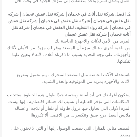
العمل بشكل أسرع وأخذ متعلقاتك إلى منزلك الجديد في وقت أقل.
2.
افضل شركة نقل أثاث في عجمان | شركة نقل عفش عجمان |
شركه
نقل عفش في عجمان | شركه نقل عفش في عجمان | شركه نقل عفش
في عجمان | شركة رواد التنظيف لنقل العفش في عجمان | شركة نقل
أثاث عجمان | شركه نقل عفش عجمان
المزيد من الأمن للأثاث والأجهزة الخاصة بك
من ناحية أخرى ، هناك ميزة أن المصعد يوفر لك مزيدًا من الأمان لأثاثك
وأجهزتك. على وجه التحديد بسبب ما ذكرناه أعلاه ، لأنه لا يتعين علينا
تفكيكها.
باستخدام الآلات الخاصة مثل المصعد المتحرك ، يتم تحميل وتفريغ
الأثاث والأجهزة بمزيد من الموثوقية والحذر الشديد.
ستكون أغراضك في أيد أمينة ومحمية جيدًا طوال هذه الخطوة. ستتجنب
الانتكاسات التي تؤخر العملية أو تسبب لك خسائر اقتصادية . إنها ليست
المرة الأولى التي تحاول فيها نزول طاولة أو تلفاز أو ثلاجة أو غسالة
ملابس أسفل درج ضيق وتنكسر … من الأفضل ألا تكررها!
المصعد مثالي للمنازل التي يصعب الوصول إليها أو التي لا تحتوي على
مصعد