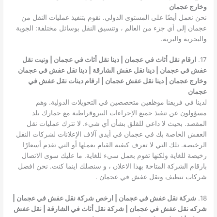
وخارج عجمان
نحن نعمل أيضًا على المستوى الدولي. نقوم بتنفيذ عمليات النقل من
عجمان إلى أي جزء من العالم ، وتنسيق النقل بوسائل مختلفة: الجوية
والبحرية والبرية.
17.
ارقام نقل أثاث في عجمان | دينا نقل أثاث في عجمان | ونيت نقل
عفش في عجمان | دينا نقل عفش الشارقة | دينا نقل عفش في عجمان
وخارج عجمان | دينا نقل عفش عجمان | ارقام دينات نقل عفش في
عجمان
لدينا في فريقنا موظفين متخصصين في التحويلات الدولية. وهم
مسؤولون عن تنفيذ جميع الإجراءات البيروقراطية مع جمارك بلد
المقصد. بحيث لا داعي للقلق بشأن أي شيء. لا تترك عمليات نقل
العفش الخاصة بك في عجمان في أيدي آلاف الإعلانات لشركات النقل
الرخيصة. تلك التي لا تعرف كيفية القيام بعملها أو التي تقدم أسعارًا
رخيصة للغاية ولكنها تقوم بعمل سيء للغاية. ما عليك سوى الاتصال
بارقام الشركة المتاحة بهذا الاعلان ، و سنصلك اينما كنت. نحن افضل
شركات تنظيف ونقل عفش في عجمان .
18.
شركة نقل عفش في عجمان |
ارخص شركة نقل عفش في عجمان
|
شركه نقل عفش في عجمان | شركة نقل أثاث في الشارقة | نقل عفش