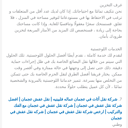
غرف التخزين
نحن نتكيف تمامًا مع احتياجاتك. إذا كان لديك عدد أقل من المتعلقات و
ترغب في الاحتفاظ بها في مستودعاتنا لتوفير مساحة في المنزل ، فلا
تقلق. فسنمنحك سعرًا معقولًا وتنافسيًا للغاية. وإذا كانت مساحتك
بحاجة إلى زيادة ، فسنخصص لك المزيد من الأمتار المربعة لتخزين
طرودك بأمان.
الخدمات اللوجستية
لنقدم لك خدمة كاملة ، نقدم أيضًا أفضل الحلول اللوجستية. تلك الحلول
التي سيتم من خلالها نقل البضائع الخاصة بك في ظل إجراءات حماية
دقيقة. ذلك حتى تصل إلى وجهتها في حالة ممتازة وفي أقصر وقت
ممكن. يختار فريقنا أفضل الطرق لنقل الحزم الخاصة بك حتى تتمكن
من التخلص منها بسرعة. تتميز خدماتنا اللوجستية بالمرونة والشخصية
تمامًا ، لأن كل عميل يتطلب حلولًا محددة.
7.
شركة نقل أثاث في عجمان عماله فلبينيه | نقل عفش عجمان | افضل
شركة نقل عفش في عجمان | شركة نقل عفش في عجمان مع الفك
والتركيب
|
ارخص شركة نقل عفش في عجمان
| شركه نقل عفش في
عجمان
وطني