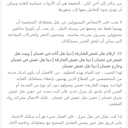
من مكان إلى آخر. لكن ، الحقيقة هي أن الأدوات حساسة للغاية ويمكن
أن يؤدي سوء التعامل معها إلى تدهورها.
لا يجب على الأشخاص المسؤولين عن نقل متعلقاتك الشخصية أن
يهتموا فقط عند وضعها في وسيلة النقل ، بل يجب أن يكونوا سائقين
مسؤولين يسيرون بسرعة مناسبة ، ويتجنبون الحفر والحركات المفاجئة
التي يمكن أن تلحق الضرر بممتلكاتك.
26.
ارقام نقل عفش الشارقة | دينا نقل أثاث في عجمان | ونيت نقل
عفش في عجمان | دينا نقل عفش الشارقة | دينا نقل عفش في عجمان
وخارج عجمان | دينا نقل عفش عجمان
لهذا السبب ، عند القيام بهذه الخطوة ، من الأفضل أن يكون لديك خدمة
من المتخصصين في القطاع الذين يهتمون بإعطاء متعلقاتك العناية
الواجبة. وبهذه الطريقة تضمن وصولهم دون أي نوع من الصدمة أو
الضرر الذي يلحق بك منزل جديد. فان كنت تبحث عن حقين نقل عفش
شرق عجمان | حقين نقل عفش في عجمان , عليك الاتصال بشركة رواد
التنظيف .
إذا كنت تفكر في نقل منزل ، فإن أفضل شيء هو أنه يمكنك الاعتماد
على فريق نقل خبير يضمن التعامل الصحيح مع متعلقاتك وخاصة آلاتك