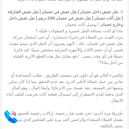
5.
نقل عفش داخل عجمان | نقل عفش في عجمان | نقل عفش الشارقة
| نقل أثاث عجمان | نقل عفش في عجمان 200 درهم | نقل عفش داخل
وخارج عجمان
| توصيل أثاث عجمان
ماذا لو كانت مسافة النقل قصيرة و المنقولات قليلة ؟
يتردد العديد من العملاء في إجراء استشارة ، أو حتى استئجار شركة
نقل عفش في عجمان. ذلك ، لأنهم يعتبرون أن النقل الذي سيتم تنفيذه
قصير. أو أن حجم الأثاث والأجهزة المنزلية منخفض نسبيًا. لقد فكرنا
جميعًا في أي وقت مضى: “دفع مقابل نقل هذه القطع الأثرية القليلة ،
من أجل ماذا؟”
والشيء التالي هو أن تكون في منتصف الطريق ، تطلب المساعدة أو
تعاني من حمل غسالة لأعلى الدرج. بعد عدم التحقق مما إذا كان يمكن
وضعها في المصعد. تنقذ نفسك من الانزعاج! وأيضًا المال ، وهو المال
الذي يدفعه لعدم الاضطرار إلى استبدال قطعة أثاث تعرضت للتلف أثناء
الانتقال.
نكررها مرة أخرى: نحن نقدم نقل رخيصة. إزالات رخيصة للجميع. نحن
نفضل العملاء السعداء والراضين ألف مرة على الشخص الذي يترك غير
سعيد بالتكلفة.