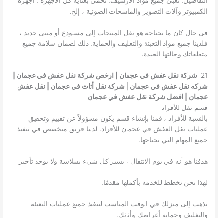
التفاصيل. نعبئ جميع مواد الأرشيف. نحمي بعناية كل الاجهزة : أجهزة
الكمبيوتر وآلات التصوير والماسحات الضوئية ، إلخ.
في حال كان ما تحتاجه هو نقل المنتجات إلى مستودع أو مبنى جديد ،
فلدينا جميع مواد التعبئة والتغليف والحماية. ذلك لضمان سلامة جميع
متعلقاتك وحالتها الجيدة.
21.
شركة نقل عفش في عجمان | ارخص شركة نقل عفش في عجمان |
شركه نقل عفش في عجمان | شركة نقل أثاث في عجمان | نقل عفش
عجمان | افضل شركة نقل عفش في عجمان
قسم نقل للأفراد
بالنسبة للأفراد ، قمنا بإنشاء قسم يكون مسؤولاً عن تقييم وتحقيق
عمليات نقل العفش في عجمان للأفراد. لدينا فريق متخصص في تنفيذ
جميع المهام التي تحتاجها.
هدفنا هو أنه في يوم الانتقال ، يسير كل شيء بسلاسة ولا يوجد تأخير.
لهذا نحن نخطط للخدمة بأكملها مقدمًا.
نذهب إلى منزلك في الوقت المناسب لتنفيذ جميع عمليات التعبئة
والتغليف وحماية أغراضك وأثاثك.