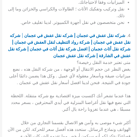
الميزانيات وفقا لاحتياجاتك.
نقل وتركيب وتفكيك الأثاث ؛ الطاولات والكراسي والخزائن وما إلى
ذلك.
نحن متخصصون في نقل أجهزة الكمبيوتر. لدينا تغليف خاص.
4.
شركه نقل عفش في عجمان | شركه نقل عفش في عجمان
|
شركه
نقل عفش في عجمان | شركة رواد التنظيف لنقل العفش في عجمان |
شركة نقل أثاث عجمان | افضل شركة نقل أثاث في عجمان | شركة نقل
عفش في الشارقة | شركه نقل عفش عجمان
متى تعتبر خدمة النقل رخيصة؟
بغض النظر عن حجم الانتقال أو الوجهة ، من شركة النقل هذه ، نضع
ميزانيات ضيقة وبأسعار معقولة لأي عميل . وكل هذا يضمن دائمًا أعلى
جودة في النتيجة. فنحن لدينا افضل أسعار نقل عفش في عجمان .
هذا عندما تشعر أنك اكتسبت ميزة اقتصادية مع شركة متنقلة. اللحظة
التي نضع فيها نقل أغراضنا المنزلية في أيدي المحترفين ، بسعر محدد
مسبقًا ، هي عندما تغزونا راحة بال أكبر.
أكثر شيء موصى به وآمن هو الاتصال بقسمنا التجاري من خلال
الهواتف ونماذج الرسائل. ستحدد هذه أفضل سعر للحركة. لكن من الآن
فصاعدًا نؤكد لكم أنه سيكون أرخص مما تقدمه الشركات الأخرى.