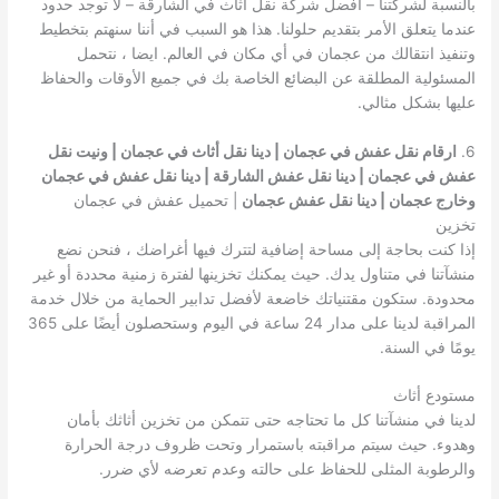
بالنسبة لشركتنا – افضل شركة نقل أثاث في الشارقة – لا توجد حدود
عندما يتعلق الأمر بتقديم حلولنا. هذا هو السبب في أننا سنهتم بتخطيط
وتنفيذ انتقالك من عجمان في أي مكان في العالم. ايضا ، نتحمل
المسئولية المطلقة عن البضائع الخاصة بك في جميع الأوقات والحفاظ
عليها بشكل مثالي.
6.
ارقام نقل عفش في عجمان | دينا نقل أثاث في عجمان | ونيت نقل
عفش في عجمان | دينا نقل عفش الشارقة | دينا نقل عفش في عجمان
وخارج عجمان | دينا نقل عفش عجمان
| تحميل عفش في عجمان
تخزين
إذا كنت بحاجة إلى مساحة إضافية لتترك فيها أغراضك ، فنحن نضع
منشآتنا في متناول يدك. حيث يمكنك تخزينها لفترة زمنية محددة أو غير
محدودة. ستكون مقتنياتك خاضعة لأفضل تدابير الحماية من خلال خدمة
المراقبة لدينا على مدار 24 ساعة في اليوم وستحصلون أيضًا على 365
يومًا في السنة.
مستودع أثاث
لدينا في منشآتنا كل ما تحتاجه حتى تتمكن من تخزين أثاثك بأمان
وهدوء. حيث سيتم مراقبته باستمرار وتحت ظروف درجة الحرارة
والرطوبة المثلى للحفاظ على حالته وعدم تعرضه لأي ضرر.