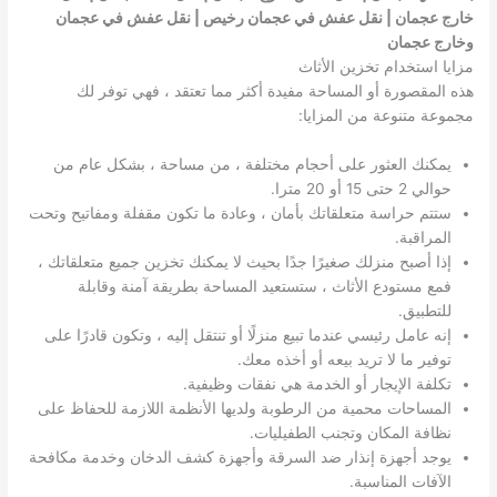
خارج عجمان | نقل عفش في عجمان رخيص | نقل عفش في عجمان
وخارج عجمان
مزايا استخدام تخزين الأثاث
هذه المقصورة أو المساحة مفيدة أكثر مما تعتقد ، فهي توفر لك
مجموعة متنوعة من المزايا:
يمكنك العثور على أحجام مختلفة ، من مساحة ، بشكل عام من
حوالي 2 حتى 15 أو 20 مترا.
ستتم حراسة متعلقاتك بأمان ، وعادة ما تكون مقفلة ومفاتيح وتحت
المراقبة.
إذا أصبح منزلك صغيرًا جدًا بحيث لا يمكنك تخزين جميع متعلقاتك ،
فمع مستودع الأثاث ، ستستعيد المساحة بطريقة آمنة وقابلة
للتطبيق.
إنه عامل رئيسي عندما تبيع منزلًا أو تنتقل إليه ، وتكون قادرًا على
توفير ما لا تريد بيعه أو أخذه معك.
تكلفة الإيجار أو الخدمة هي نفقات وظيفية.
المساحات محمية من الرطوبة ولديها الأنظمة اللازمة للحفاظ على
نظافة المكان وتجنب الطفيليات.
يوجد أجهزة إنذار ضد السرقة وأجهزة كشف الدخان وخدمة مكافحة
الآفات المناسبة.