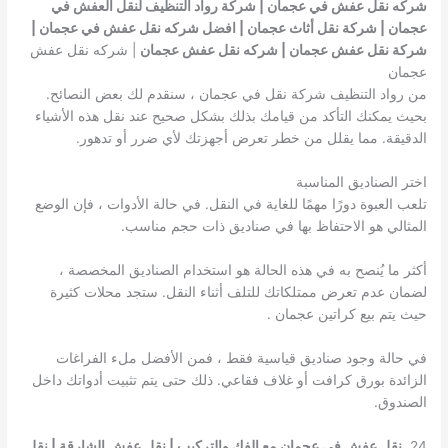
شركه نقل عفش في عجمان | شركة رواد التنظيف لنقل العفش في
عجمان | شركة نقل أثاث عجمان | افضل شركه نقل عفش في عجمان |
شركة نقل عفش عجمان | شركه نقل عفش عجمان
| شركه نقل عفش
عجمان
من رواد التنظيف شركة نقل في عجمان ، سنقدم لك بعض النصائح.
بحيث يمكنك التأكد من قيامك بذلك بشكل صحيح عند نقل هذه الأشياء
الدقيقة. مما يقلل من خطر تعرض أجهزتك لأي ضرر أو تدهور.
اختر الصناديق المناسبة
تلعب العبوة دورًا مهمًا للغاية في النقل. في حالة الأدوات ، فإن الوضع
المثالي هو الاحتفاظ بها في صناديق ذات حجم مناسب.
أكثر ما يُنصح به في هذه الحالة هو استخدام الصناديق المخصصة ،
لضمان عدم تعرض ممتلكاتك للتلف أثناء النقل. ستجد محلات كثيرة
حيث يتم بيع كراتين عجمان .
في حالة وجود صناديق قياسية فقط ، فمن الأفضل ملء الفراغات
الزائدة بورق كرافت أو غلاف فقاعي. ذلك حتى يتم تثبيت أدواتك داخل
الصندوق.
24.
نقل عفش في عجمان مع الفك والتركيب | نقل عفش الشارقة | نقل