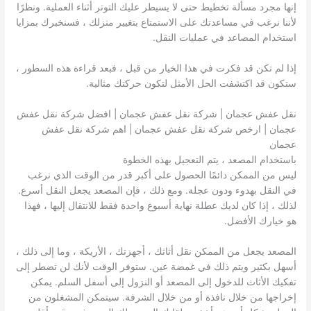
إنها مجرد مسألة تخطيط حتى لا يسيطر عليك التوتر أثناء العملية. ونظرًا
لأننا نرغب في مساعدتك على الاستمتاع بتغيير منزلك ، فسنخبرك بمزايا
استخدام المصاعد في عمليات النقل.
إذا لم تكن قد فكرت في هذا الخيار من قبل ، فبعد قراءة هذه السطور ،
ستكون قد اكتشفت الحل الأمثل لتكون حركتك مثالية.
نقل عفش عجمان | شركة نقل عفش عجمان | افضل شركة نقل عفش
عجمان | ارخص شركة نقل عفش عجمان | اهم شركة نقل عفش
عجمان
باستخدام المصعد ، يتم التعجيل بهذه الخطوة
ليس من الممكن دائمًا الحصول على أكبر قدر من الوقت الذي نرغب
في النقل بهدوء ودون عجلة. ومع ذلك ، فإن المصعد يجعل النقل أسرع.
لذلك ، إذا كان لديك عطلة نهاية أسبوع واحدة فقط للانتقال إليها ، فهذا
هو خيارك الأفضل.
المصعد يجعل من الممكن نقل أثاثك ، أجهزتك ، الأريكة ، وما إلى ذلك ،
أسهل بكثير ويتم ذلك في غمضة عين. ستوفر الوقت لأنك لن تضطر إلى
تفكيك الأثاث للدخول إلى المصعد أو النزول إلى أسفل السلم. يمكن
إخراجها من خلال نافذة أو من خلال الشرفة. سيتمكن المشغلون من