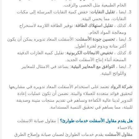
الخام الطبيعية مثل الحصى والزفت.
ايضا ،
تقليل النفايات
: خفض كمية النفايات المرسلة إلى مكبات
النفايات، مما يحمي البيئة.
كذلك ،
تقليل استهلاك الطاقة
: توفير الطاقة اللازمة لاستخراج
ومعالجة المواد الخام.
ايضا ،
تحسين جودة الأسفلت
: الأسفلت المعاد تدويره يمكن أن يكون
أكثر متانة ويدوم لفترة أطول.
كذلك ،
تخفيض الانبعاثات الكربونية
: تقليل كمية الغازات الدفيئة
المنبعثة أثناء إنتاج الأسفلت الجديد.
ايضا ،
التوافق مع المعايير البيئية
: يساعد في الامتثال للمعايير
واللوائح البيئية.
شركة الرواد
تعتمد على استخدام الأسفلت المعاد تدويره في مشاريعها
لتحقيق فوائد متعددة للعملاء والبيئة. نضمن أن تكون عمليات إعادة
التدوير لدينا عالية الكفاءة وتساهم في تقديم منتجات متينة وصديقة
للبيئة، مما يساهم في تحقيق التنمية المستدامة.
هل يقدم مقاول الأسفلت خدمات طوارئ؟
| مقاول صيانة الاسفلت
بالاحساء
مقاول الأسفلت
يقدم خدمات الطوارئ لضمان صيانة وإصلاح الطرق