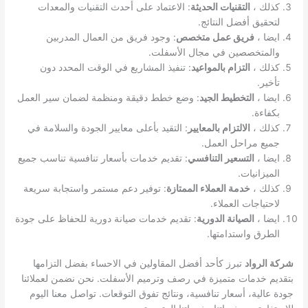
كذلك ،
التقنيات الحديثة
: الاعتماد على أحدث التقنيات والمعدات
لتحقيق أفضل النتائج.
ايضا ،
فريق عمل متخصص
: وجود فريق من العمال المدربين
والمتخصصين في مجال الأسفلت.
كذلك ،
التزام بالمواعيد
: تنفيذ المشاريع في الوقت المحدد دون
تأخير.
ايضا ،
التخطيط الجيد
: وضع خطط دقيقة ومنظمة لضمان سير العمل
بكفاءة.
كذلك ،
الالتزام بالمعايير
: التقيد بأعلى معايير الجودة والسلامة في
جميع مراحل العمل.
ايضا ،
التسعير التنافسي
: تقديم خدمات بأسعار تنافسية تناسب جميع
الميزانيات.
كذلك ،
خدمة العملاء الممتازة
: توفير دعم مستمر واستجابة سريعة
لاحتياجات العملاء.
ايضا ،
الصيانة الدورية
: تقديم خدمات صيانة دورية للحفاظ على جودة
الطرق واستدامتها.
شركة الرواد
تبرز كأحد أفضل المقاولين في الاحساء بفضل التزامها
بتقديم خدمات متميزة في رصف وترميم الأسفلت. نحن نضمن لعملائنا
جودة عالية، أسعار تنافسية، ونتائج تفوق التوقعات. تواصل معنا اليوم