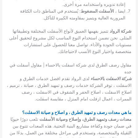
إعادة تدويره واستخدامه مرة أخرى.
ايضا ،
الأسفلت المضغوط
: يُستخدم في المناطق ذات الكثافة
المرورية العالية ويتميز بمقاومته الكبيرة للتآكل.
شركة الرواد
تتميز بفهمها العميق لأنواع الأسفلت المختلفة وتطبيقاتها
المثلى. نحن نضمن استخدام النوع المناسب لكل مشروع لتحقيق أعلى
مستويات الجودة والأداء. تواصل معنا للحصول على استشارات
متخصصة واختيار النوع الأنسب لاحتياجاتك.
مقاول رصف الطرق لدى شركة اسفلت بالاحساء | مقاول أسفلت في
جده
شركة الاسفلت بالاحساء
لدى الرواد تقدم افضل خدمات الطرق و
الاسفلت ، توفر الشركة خدمات رصف و تمهيد الطرق ، صيانة ، ترميم ،
اصلاح الاسفلت ، اصلاح الحفر و الشقوف في الاسفلت ، رصف
الممرات ، اعمال ازفلت امام المنزل ، مقايسة اسفلت.
ما هي معدات رصف و تمهيد الطرق ، و اصلاح و صيانة الاسفلت؟
معدات رصف وتمهيد الطرق، وإصلاح وصيانة الأسفلت
تلعب دورًا حيويًا
في ضمان جودة وكفاءة مشاريع البنية التحتية. هذه المعدات تتنوع بين
الثقيلة والمتخصصة، وتستخدم في مراحل مختلفة من العمل، بدءًا من