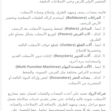
التحضير الأولي للأرض وحتى الإصلاحات الدقيقة.
قائمة بمعدات رصف وتمهيد الطرق، وإصلاح وصيانة الأسفلت:
الجرافات (Bulldozers)
: تُستخدم لإزالة الطبقات السطحية وتحضير
الأرض للرصف.
ايضا ،
المداحل (Rollers)
: لضغط وتسوية الأسفلت بعد الرصف.
كذلك ،
الات الفرش (Pavers)
: لتوزيع الأسفلت بشكل متساوٍ على
الطريق.
ايضا ،
آلات القطع (Cutters)
: لقطع حواف الأسفلت التالفة
وتحضيرها للإصلاح.
كذلك ،
آلات التدوير (Recyclers)
: لإعادة تدوير الأسفلت القديم
واستخدامه مرة أخرى.
ايضا ،
الآلات المتعددة المهام (Multi-Function Machines)
:
تُستخدم لأغراض مختلفة مثل الفرش، التسوية، والضغط.
كذلك ،
معدات الحفر (Excavators)
: لحفر وإزالة المواد التالفة أو
المتضررة من الأسفلت.
شركة الرواد
تعتمد على أحدث المعدات والتقنيات لضمان تنفيذ مشاريع
الأسفلت بجودة عالية وكفاءة. نحن نفخر بتقديم خدمات متكاملة تشمل
جميع مراحل رصف وتمهيد الطرق، بالإضافة إلى الإصلاحات والصيانة،
مما يضمن طرقًا متينة وآمنة لمستخدميها. تواصل معنا للحصول على