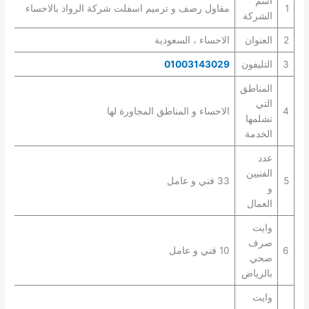
اسم
1
مقاول رصف و ترميم اسفلت شركة الرواد بالاحساء
الشركة
2
العنوان
الاحساء ، السعودية
3
التليفون
01003143029
المناطق
التي
4
الاحساء و المناطق المجاورة لها
تشلمها
الخدمة
عدد
الفنيين
5
33 فني و عامل
و
العمال
وايت
صرف
6
10 فني و عامل
صحي
بالرياض
وايت