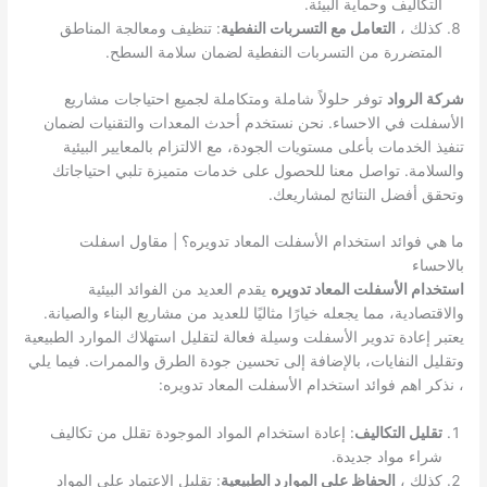
التكاليف وحماية البيئة.
كذلك ،
التعامل مع التسربات النفطية
: تنظيف ومعالجة المناطق
المتضررة من التسربات النفطية لضمان سلامة السطح.
شركة الرواد
توفر حلولاً شاملة ومتكاملة لجميع احتياجات مشاريع
الأسفلت في الاحساء. نحن نستخدم أحدث المعدات والتقنيات لضمان
تنفيذ الخدمات بأعلى مستويات الجودة، مع الالتزام بالمعايير البيئية
والسلامة. تواصل معنا للحصول على خدمات متميزة تلبي احتياجاتك
وتحقق أفضل النتائج لمشاريعك.
ما هي فوائد استخدام الأسفلت المعاد تدويره؟ | مقاول اسفلت
بالاحساء
استخدام الأسفلت المعاد تدويره
يقدم العديد من الفوائد البيئية
والاقتصادية، مما يجعله خيارًا مثاليًا للعديد من مشاريع البناء والصيانة.
يعتبر إعادة تدوير الأسفلت وسيلة فعالة لتقليل استهلاك الموارد الطبيعية
وتقليل النفايات، بالإضافة إلى تحسين جودة الطرق والممرات. فيما يلي
، نذكر اهم فوائد استخدام الأسفلت المعاد تدويره:
تقليل التكاليف
: إعادة استخدام المواد الموجودة تقلل من تكاليف
شراء مواد جديدة.
كذلك ،
الحفاظ على الموارد الطبيعية
: تقليل الاعتماد على المواد