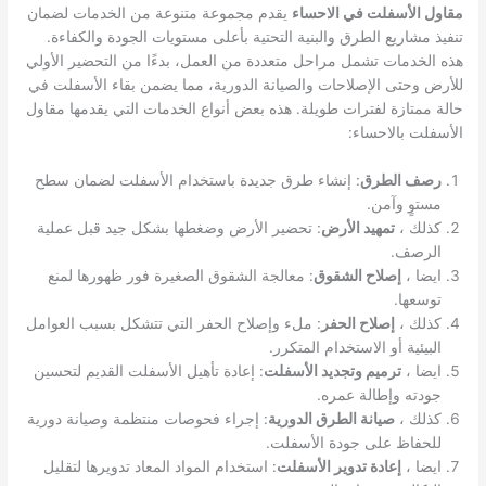
مقاول الأسفلت في الاحساء
يقدم مجموعة متنوعة من الخدمات لضمان
تنفيذ مشاريع الطرق والبنية التحتية بأعلى مستويات الجودة والكفاءة.
هذه الخدمات تشمل مراحل متعددة من العمل، بدءًا من التحضير الأولي
للأرض وحتى الإصلاحات والصيانة الدورية، مما يضمن بقاء الأسفلت في
حالة ممتازة لفترات طويلة. هذه بعض أنواع الخدمات التي يقدمها مقاول
الأسفلت بالاحساء:
رصف الطرق
: إنشاء طرق جديدة باستخدام الأسفلت لضمان سطح
مستوٍ وآمن.
كذلك ،
تمهيد الأرض
: تحضير الأرض وضغطها بشكل جيد قبل عملية
الرصف.
ايضا ،
إصلاح الشقوق
: معالجة الشقوق الصغيرة فور ظهورها لمنع
توسعها.
كذلك ،
إصلاح الحفر
: ملء وإصلاح الحفر التي تتشكل بسبب العوامل
البيئية أو الاستخدام المتكرر.
ايضا ،
ترميم وتجديد الأسفلت
: إعادة تأهيل الأسفلت القديم لتحسين
جودته وإطالة عمره.
كذلك ،
صيانة الطرق الدورية
: إجراء فحوصات منتظمة وصيانة دورية
للحفاظ على جودة الأسفلت.
ايضا ،
إعادة تدوير الأسفلت
: استخدام المواد المعاد تدويرها لتقليل