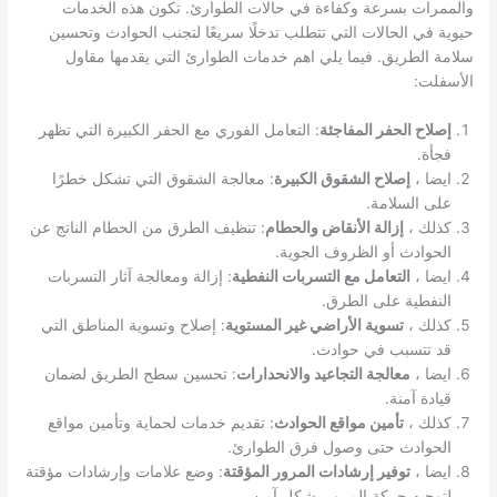
والممرات بسرعة وكفاءة في حالات الطوارئ. تكون هذه الخدمات
حيوية في الحالات التي تتطلب تدخلًا سريعًا لتجنب الحوادث وتحسين
سلامة الطريق. فيما يلي اهم خدمات الطوارئ التي يقدمها مقاول
الأسفلت:
إصلاح الحفر المفاجئة
: التعامل الفوري مع الحفر الكبيرة التي تظهر
فجأة.
ايضا ،
إصلاح الشقوق الكبيرة
: معالجة الشقوق التي تشكل خطرًا
على السلامة.
كذلك ،
إزالة الأنقاض والحطام
: تنظيف الطرق من الحطام الناتج عن
الحوادث أو الظروف الجوية.
ايضا ،
التعامل مع التسربات النفطية
: إزالة ومعالجة آثار التسربات
النفطية على الطرق.
كذلك ،
تسوية الأراضي غير المستوية
: إصلاح وتسوية المناطق التي
قد تتسبب في حوادث.
ايضا ،
معالجة التجاعيد والانحدارات
: تحسين سطح الطريق لضمان
قيادة آمنة.
كذلك ،
تأمين مواقع الحوادث
: تقديم خدمات لحماية وتأمين مواقع
الحوادث حتى وصول فرق الطوارئ.
ايضا ،
توفير إرشادات المرور المؤقتة
: وضع علامات وإرشادات مؤقتة
لتوجيه حركة المرور بشكل آمن.