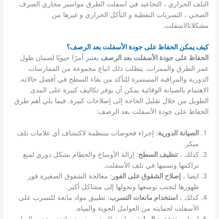
التلف الحراري ، التجاعيد في اسفلت الطرق مواسير مجاري الصرف
الصحي ، التسربات النفطية و التأكل الحراري و غيرها من
مشكلاتالاسفلت.
كيف يمكن الحفاظ على جودة الأسفلت بعد الرصف؟
الحفاظ على جودة الأسفلت بعد الرصف
يعتبر أمرًا حيويًا لضمان طول
عمر الطرق والممرات. يتطلب ذلك اتباع مجموعة من الممارسات
الدورية والمراقبة المستمرة للتأكد من بقاء السطح في أفضل حالاته.
الاهتمام بالصيانة الوقائية يمكن أن يوفر تكاليف كبيرة على المدى
الطويل من خلال تقليل الحاجة إلى إصلاحات كبيرة. فيما يلي أهم طرق
الحفاظ على جودة الأسفلت بعد الرصف:
الصيانة الدورية
: إجراء فحوصات منتظمة لاكتشاف أي علامات تلف
مبكر.
كذلك ،
تنظيف السطح
: إزالة الأوساخ والحطام بشكل دوري لمنع
تراكمها وتسببها في تلف الأسفلت.
ايضا ،
إصلاح الشقوق على الفور
: معالجة الشقوق الصغيرة فور
ظهورها لتجنب توسعها وتحولها إلى مشاكل أكبر.
كذلك ،
استخدام مانعات التسرب
: تطبيق مواد مانعة للتسرب على
الأسفلت لحمايته من العوامل الجوية والمياه.
ايضا ،
منع تجمع المياه
: ضمان نظام تصريف جيد لتجنب تجمع المياه