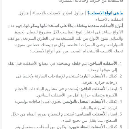
للاستفادة من خبراتنا وخدماتنا المتميزة.
ما هي انواع الاسفلت؟
| مقاول اصلاح الاسفلت بالاحساء | مقاول
اسفلت بالاحساء
أنواع الأسفلت متعددة وتختلف بناءً على استخداماتها ومكوناتها.
فهم هذه
الأنواع يساعد في اختيار النوع المناسب لكل مشروع لضمان الجودة
والمتانة. تتنوع الأنواع بين تلك المستخدمة في الطرق السريعة، مواقف
السيارات، وحتى الممرات الخاصة، وكل نوع يمتلك خصائص مميزة
تجعله الأنسب للاستخدام المحدد. من اهم أنواع الأسفلت:
الأسفلت الساخن
: يتم خلطه وتسخينه في مصانع الأسفلت قبل نقله
إلى موقع الرصف.
كذلك ،
الأسفلت البارد
: يُستخدم للإصلاحات الطارئة ويُخلط في
درجات حرارة الغرفة.
ايضا ،
الأسفلت الدافئ
: يُستخدم في مشاريع البناء ذات الأحجام
الكبيرة ويتطلب حرارة أقل من الأسفلت الساخن.
كذلك ،
الأسفلت المعدل بالبوليمر
: يحتوي على إضافات بوليمرية
لزيادة المرونة والمتانة.
ايضا ،
الأسفلت المسامي
: يُستخدم للسماح بمرور المياه من خلال
السطح، مما يقلل من تجمع المياه.
كذلك ،
الأسفلت المعاد تدويره
: يتكون من أسفلت مستعمل يتم