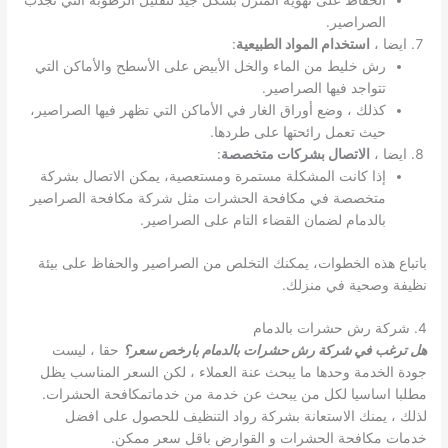
الحفاظ على تهوية المنزل بشكل جيد لتقليل الرطوبة التي تجذب
الصراصير.
ايضا ،
استخدام المواد الطبيعية
:
رش خليط من الماء والخل الأبيض على الأسطح والأماكن التي
تتواجد فيها الصراصير.
كذلك ، وضع أوراق الغار في الأماكن التي تظهر فيها الصراصير،
حيث تعمل رائحتها على طردها.
ايضا ،
الاتصال بشركات متخصصة
:
إذا كانت المشكلة مستمرة ومستعصية، يمكن الاتصال بشركة
متخصصة في مكافحة الحشرات مثل شركة مكافحة الصراصير
بالدمام لضمان القضاء التام على الصراصير.
باتباع هذه الخطوات، يمكنك التخلص من الصراصير والحفاظ على بيئة
نظيفة وصحية في منزلك.
4. شركة رش حشرات بالدمام
هل ترغب في شركة رش حشرات بالدمام بارخص سعر؟
حقا ، ليست
جودة الخدمة وحدها ما يبحث عنة العملاء ، لكن السعر المناسب يظل
مطلبا اساسيا لكل من يبحث عن خدمة من خدماتمكافحة الحشرات.
لذلك ، يمنك الاستعانة بشركة رواد التنظيف للحصول على افضل
خدمات مكافحة الحشرات و القوارض باقل سعر ممكن.