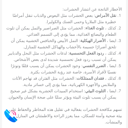
الأخطار الناتجة عن انتشار الحشرات:
نقل الأمراض
: بعض الحشرات مثل البعوض والذباب تنقل أمراضًا
خطيرة مثل الملاريا وحمى الضنك والكوليرا.
كذلك ،
تلوث الغذاء
: الحشرات مثل الصراصير والنمل يمكن أن تلوث
الطعام والبضائع الغذائية، مما يؤدي إلى التسمم الغذائي.
ايضا ،
الأضرار الهيكلية
: النمل الأبيض والخنافس الخشبية يمكن أن
تلحق أضرارًا جسيمة بالأخشاب والهياكل الخشبية للمنازل.
كذلك ،
ردود الفعل التحسسية
: لدغات الحشرات مثل النحل والدبابير
يمكن أن تسبب ردود فعل تحسسية شديدة لدى بعض الأشخاص.
ايضا ،
الضرر النفسي
: وجود الحشرات يمكن أن يسبب قلقًا وتوترًا
نفسيًا لأفراد الأسرة، خاصة عند رؤية الحشرات بكثرة.
كذلك ،
فقدان الممتلكات
: الحشرات مثل الفئران قد تهاجم الأثاث
والملابس والأجهزة الكهربائية، مما يؤدي إلى خسائر مادية.
ايضا ،
التلوث البيئي
: استخدام المبيدات الحشرية بشكل غير صحيح
يمكن أن يسبب تلوث البيئة ويؤثر سلبًا على صحة الإنسان والحيوان.
تسهم مكافحة الحشرات بفعالية في تقليل هذه المخاطر والحفاظ على
بيئة صحية وآمنة للسكان، مما يعزز الراحة والاطمئنان في المنازل
والمنشآت.