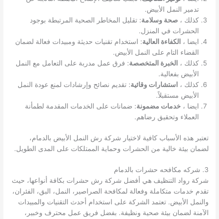
تدمير النمل الأبيض.
كذلك ،
صحة وسلامة
: تقليل المخاطر الصحية المرتبطة بوجود
الحشرات في المنزل.
ايضا ،
الكفاءة العالية
: استخدام تقنيات حديثة ومبيدات فعالة لضمان
القضاء التام على النمل الأبيض.
كذلك ،
الخبرة المتخصصة
: فرق عمل مدربة على التعامل مع النمل
الأبيض بفعالية.
كذلك ،
استشارات وقائية
: تقديم نصائح وإرشادات لمنع عودة النمل
الأبيض مستقبلاً.
ايضا ،
خدمات مضمونة
: ضمانات على الخدمات المقدمة لطمأنة
العملاء وتحقيق رضاهم.
تعتبر هذه الأسباب كافية لاختيار شركة رش النمل الأبيض بالدمام،
لضمان بيئة خالية من الحشرات وحماية الممتلكات على المدى الطويل.
3. شركه مكافحه حشرات بالدمام
شركة رواد التنظيف هي أفضل شركة رش حشرات بكافة أنواعها، حيث
تقدم خدمات متكاملة وفعالة لمكافحة الصراصير، النمل، البق، الفئران،
والنمل الأبيض. تعتمد الشركة على استخدام أحدث التقنيات والمبيدات
الآمنة لضمان بيئة صحية ونظيفة. بفضل فريق عمل محترف وخبير،