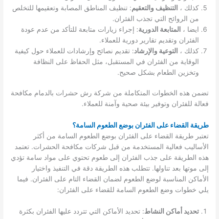
كذلك ،
التنظيف والتعقيم
: تنظيف المناطق المصابة وتعقيمها للتخلص
من الروائح التي تجذب الفئران.
ايضا ،
المتابعة الدورية
: إجراء زيارات متابعة للتأكد من عدم عودة
الفئران وتقديم تقارير دورية للعملاء.
كذلك ،
التوعية والإرشاد
: تقديم نصائح وإرشادات للعملاء حول كيفية
الوقاية من الفئران في المستقبل، مثل الحفاظ على النظافة
وتخزين الطعام بشكل صحيح.
تضمن هذه الخطوات المتكاملة من شركة رش حشرات بالدمام مكافحة
فعالة للفئران وتوفير بيئة صحية وآمنة للعملاء.
طريقة القضاء على الفئران بوضع الطعوم السامة؟
تعتبر طريقة القضاء على الفئران بوضع الطعوم السامة من أكثر
الأساليب فعالية المستخدمة من قبل شركات مكافحة الحشرات. تعتمد
هذه الطريقة على جذب الفئران إلى طعوم تحتوي على مواد سامة تؤدي
إلى موتها بعد تناولها. تتطلب هذه الطريقة دقة في التنفيذ واختيار
الأماكن المناسبة لوضع الطعوم لضمان القضاء التام على الفئران. فيما
يلي خطوات وضع الطعوم السامة للقضاء على الفئران:
تحديد أماكن النشاط
: تحديد الأماكن التي تتردد عليها الفئران بكثرة