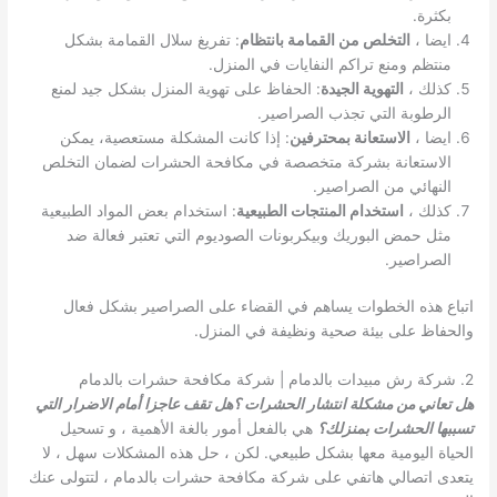
بكثرة.
ايضا ،
التخلص من القمامة بانتظام
: تفريغ سلال القمامة بشكل
منتظم ومنع تراكم النفايات في المنزل.
كذلك ،
التهوية الجيدة
: الحفاظ على تهوية المنزل بشكل جيد لمنع
الرطوبة التي تجذب الصراصير.
ايضا ،
الاستعانة بمحترفين
: إذا كانت المشكلة مستعصية، يمكن
الاستعانة بشركة متخصصة في مكافحة الحشرات لضمان التخلص
النهائي من الصراصير.
كذلك ،
استخدام المنتجات الطبيعية
: استخدام بعض المواد الطبيعية
مثل حمض البوريك وبيكربونات الصوديوم التي تعتبر فعالة ضد
الصراصير.
اتباع هذه الخطوات يساهم في القضاء على الصراصير بشكل فعال
والحفاظ على بيئة صحية ونظيفة في المنزل.
2. شركة رش مبيدات بالدمام | شركة مكافحة حشرات بالدمام
هل تعاني من مشكلة انتشار الحشرات ؟هل تقف عاجزا أمام الاضرار التي
تسببها الحشرات بمنزلك؟
هي بالفعل أمور بالغة الأهمية ، و تسحيل
الحياة اليومية معها بشكل طبيعي. لكن ، حل هذه المشكلات سهل ، لا
يتعدى اتصالي هاتفي على شركة مكافحة حشرات بالدمام ، لتتولى عنك