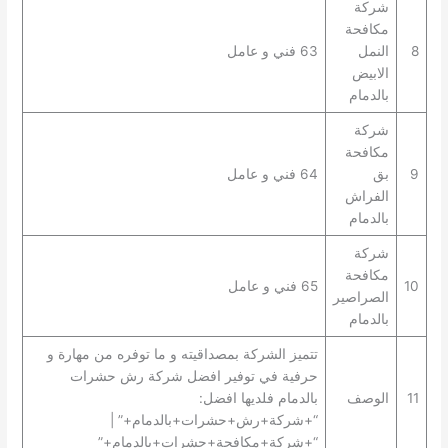
شركة
مكافحة
8
النمل
63 فني و عامل
الابيض
بالدمام
شركة
مكافحة
9
بق
64 فني و عامل
الفراش
بالدمام
شركة
مكافحة
10
65 فني و عامل
الصراصير
بالدمام
تتميز الشركة بمصداقيته و ما توفره من مهارة و
حرفية في توفير افضل شركة رش حشرات
11
الوصف
بالدمام فلديها افضل:
“+شركة+رش+حشرات+بالدمام+” |
“+شركة+مكافحة+حشرات+بالدمام+”