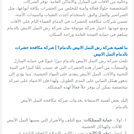
وخالية من الآفات في المنازل والأماكن العامة. توفر الشركات
المتخصصة حلولًا فعالة وآمنة للتخلص من الحشرات بكافة أنواعها، مثل
الصراصير والنمل والبق. باستخدام أحدث التقنيات والمبيدات الآمنة،
تضمن شركات مكافحة الحشرات في الدمام القضاء التام على الآفات
ومنع عودتها. اختيار شركة موثوقة مثل شركة رش النمل الابيض بالدمام
يساهم في حماية الصحة العامة وراحة السكان.
ما اهمية شركة رش النمل الابيض بالدمام؟ | شركة مكافحة حشرات
بالدمام النمل الابيض
تلعب شركة رش النمل الأبيض بالدمام دورًا حيويًا في حماية المنازل
والمنشآت من أضرار هذه الحشرات التي قد تسبب تلفًا كبيرًا في البنية
التحتية والأثاث. النمل الأبيض يتغذى على المواد الخشبية، مما يؤدي إلى
تدهور هيكل المباني على المدى الطويل، ولهذا فإن الاعتماد على شركة
متخصصة يمكن أن يوفر حلاً فعالاً لهذه المشكلة.
إليك بعض أهمية الاستعانة بخدمات شركة مكافحة النمل الأبيض
بالدمام:
اولا ،
حماية الممتلكات
: منع التلف والأضرار التي يسببها النمل الأبيض
للأثاث والهياكل الخشبية.
ايضا ،
توفير التكاليف
: تجنب تكاليف الإصلاح الباهظة الناتجة عن