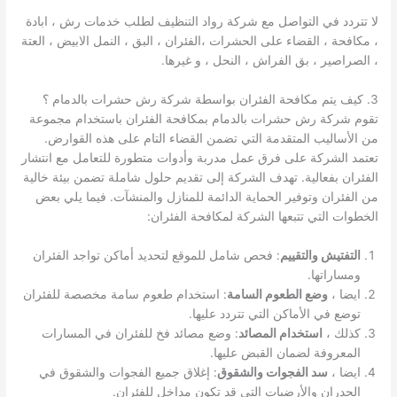
لا تتردد في التواصل مع شركة رواد التنظيف لطلب خدمات رش ، ابادة
، مكافحة ، القضاء على الحشرات ،الفئران ، البق ، النمل الابيض ، العتة
، الصراصير ، بق الفراش ، النحل ، و غيرها.
3. كيف يتم مكافحة الفئران بواسطة شركة رش حشرات بالدمام ؟
تقوم شركة رش حشرات بالدمام بمكافحة الفئران باستخدام مجموعة
من الأساليب المتقدمة التي تضمن القضاء التام على هذه القوارض.
تعتمد الشركة على فرق عمل مدربة وأدوات متطورة للتعامل مع انتشار
الفئران بفعالية. تهدف الشركة إلى تقديم حلول شاملة تضمن بيئة خالية
من الفئران وتوفير الحماية الدائمة للمنازل والمنشآت. فيما يلي بعض
الخطوات التي تتبعها الشركة لمكافحة الفئران:
التفتيش والتقييم
: فحص شامل للموقع لتحديد أماكن تواجد الفئران
ومساراتها.
ايضا ،
وضع الطعوم السامة
: استخدام طعوم سامة مخصصة للفئران
توضع في الأماكن التي تتردد عليها.
كذلك ،
استخدام المصائد
: وضع مصائد فخ للفئران في المسارات
المعروفة لضمان القبض عليها.
ايضا ،
سد الفجوات والشقوق
: إغلاق جميع الفجوات والشقوق في
الجدران والأرضيات التي قد تكون مداخل للفئران.