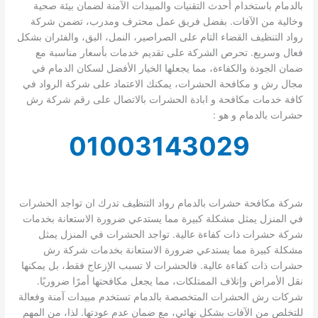
بالدمام باستخدام أحدث التقنيات والمبيدات الآمنة لضمان بيئة صحية
وخالية من الآفات. بفضل فريق عمل محترف ومدرب، تضمن شركة
رواد التنظيف القضاء التام على الصراصير، النمل، البق، والفئران بشكل
فعال وسريع. تحرص الشركة على تقديم خدمات بأسعار مناسبة مع
ضمان الجودة والكفاءة، مما يجعلها الخيار الأفضل لسكان الدمام في
مجال رش و مكافحة الحشرات، يمكنك الاعتماد على شركة الرواد في
كافة خدمات مكافحة و ابادة الحشرات بالاتصال على رقم شركة رش
حشرات بالدمام و هو :
01003143029
شركة مكافحة حشرات بالدمام رواد التنظيف تدرك ان تواجد الحشرات
في المنزل يمثل مشكلة كبيرة مما يستدعي ضرورة الاستعانة بخدمات
شركة حشرات ذات كفاءة عالية. تواجد الحشرات في المنزل يمثل
مشكلة كبيرة مما يستدعي ضرورة الاستعانة بخدمات شركة رش
حشرات ذات كفاءة عالية. فالحشرات لا تسبب الإزعاج فقط، بل يمكنها
نقل الأمراض وإتلاف الممتلكات، مما يجعل مكافحتها أمرًا ضروريًا.
شركات رش الحشرات المتخصصة بالدمام تستخدم مبيدات آمنة وفعالة
للتخلص من الآفات بشكل نهائي، مع ضمان عدم عودتها. لذا، من المهم