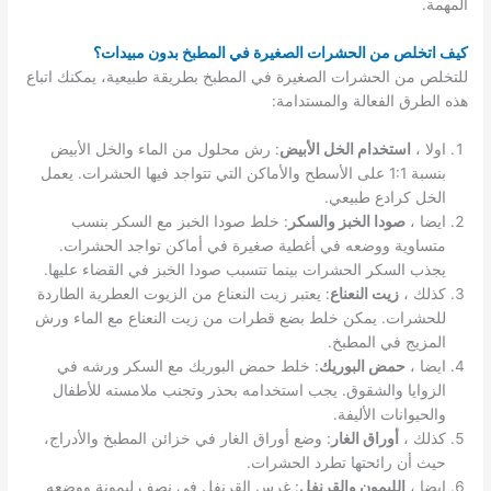
المهمة.
كيف اتخلص من الحشرات الصغيرة في المطبخ بدون مبيدات؟
للتخلص من الحشرات الصغيرة في المطبخ بطريقة طبيعية، يمكنك اتباع
هذه الطرق الفعالة والمستدامة:
اولا ،
استخدام الخل الأبيض
: رش محلول من الماء والخل الأبيض
بنسبة 1:1 على الأسطح والأماكن التي تتواجد فيها الحشرات. يعمل
الخل كرادع طبيعي.
ايضا ،
صودا الخبز والسكر
: خلط صودا الخبز مع السكر بنسب
متساوية ووضعه في أغطية صغيرة في أماكن تواجد الحشرات.
يجذب السكر الحشرات بينما تتسبب صودا الخبز في القضاء عليها.
كذلك ،
زيت النعناع
: يعتبر زيت النعناع من الزيوت العطرية الطاردة
للحشرات. يمكن خلط بضع قطرات من زيت النعناع مع الماء ورش
المزيج في المطبخ.
ايضا ،
حمض البوريك
: خلط حمض البوريك مع السكر ورشه في
الزوايا والشقوق. يجب استخدامه بحذر وتجنب ملامسته للأطفال
والحيوانات الأليفة.
كذلك ،
أوراق الغار
: وضع أوراق الغار في خزائن المطبخ والأدراج،
حيث أن رائحتها تطرد الحشرات.
ايضا ،
الليمون والقرنفل
: غرس القرنفل في نصف ليمونة ووضعه