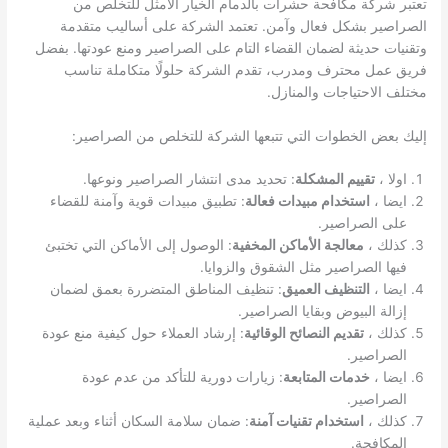
تعتبر شركة مكافحة حشرات بالدمام الخيار الأمثل للتخلص من
الصراصير بشكل فعال وآمن. تعتمد الشركة على أساليب متقدمة
وتقنيات حديثة لضمان القضاء التام على الصراصير ومنع عودتها. بفضل
فريق عمل محترف ومدرب، تقدم الشركة حلولًا متكاملة تناسب
مختلف الاحتياجات والمنازل.
إليك بعض الخطوات التي تتبعها الشركة للتخلص من الصراصير:
اولا ،
تقييم المشكلة
: تحديد مدى انتشار الصراصير ونوعها.
ايضا ،
استخدام مبيدات فعالة
: تطبيق مبيدات قوية وآمنة للقضاء
على الصراصير.
كذلك ،
معالجة الأماكن المخفية
: الوصول إلى الأماكن التي تختبئ
فيها الصراصير مثل الشقوق والزوايا.
ايضا ،
التنظيف العميق
: تنظيف المناطق المتضررة بعمق لضمان
إزالة البيوض وبقايا الصراصير.
كذلك ،
تقديم النصائح الوقائية
: إرشاد العملاء حول كيفية منع عودة
الصراصير.
ايضا ،
خدمات المتابعة
: زيارات دورية للتأكد من عدم عودة
الصراصير.
كذلك ،
استخدام تقنيات آمنة
: ضمان سلامة السكان أثناء وبعد عملية
المكافحة.