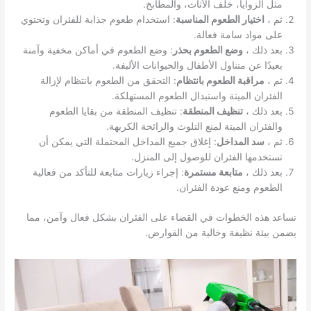
مثل الزوايا، خلف الأثاث، والمطابخ.
ثم ،
اختيار الطعوم المناسبة
: استخدام طعوم جذابة للفئران وتحتوي
على مواد سامة فعالة.
بعد ذلك ،
وضع الطعوم بحذر
: وضع الطعوم في أماكن مخفية وآمنة
بعيدًا عن متناول الأطفال والحيوانات الأليفة.
ثم ،
مراقبة الطعوم بانتظام
: التحقق من الطعوم بانتظام لإزالة
الفئران الميتة واستبدال الطعوم المستهلكة.
بعد ذلك ،
تنظيف المنطقة
: تنظيف المنطقة من بقايا الطعوم
والفئران الميتة لمنع التلوث والرائحة الكريهة.
ثم ،
سد المداخل
: إغلاق جميع المداخل المحتملة التي يمكن أن
تستخدمها الفئران للوصول إلى المنزل.
بعد ذلك ،
متابعة مستمرة
: إجراء زيارات متابعة للتأكد من فعالية
الطعوم ومنع عودة الفئران.
تساعد هذه الخطوات في القضاء على الفئران بشكل فعال وآمن، مما
يضمن بيئة نظيفة وخالية من القوارض.