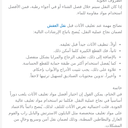
الظروف الجوية
إذا كان النقل سيتم خلال فصل الشتاء أو في أجواء رطبة، فمن الأفضل
استخدام مواد مقاومة للماء.
نصائح مهمة عند تغليف الأثاث قبل
نقل العفش
لضمان نجاح عملية النقل، يُنصح باتباع الإرشادات التالية:
أولاً، تنظيف الأثاث جيداً قبل تغليفه.
ثانياً، فك القطع الكبيرة كلما أمكن ذلك.
بالإضافة إلى ذلك، تغليف الزجاج والمرايا بشكل منفصل.
كما يُفضل استخدام أكثر من طبقة حماية للقطع الحساسة.
علاوة على ذلك، يجب تثبيت الأدراج والأبواب بإحكام.
وأخيراً، تدوين محتويات الصناديق لتسهيل ترتيبها لاحقاً.
خاتمة
في الختام، يمكن القول إن اختيار أفضل مواد تغليف الأثاث يلعب دوراً
أساسياً في نجاح عملية النقل. فكلما تم استخدام مواد تغليف عالية
الجودة، قلت احتمالية تعرض الأثاث للتلف. لذلك، يُنصح دائماً بالاعتماد
على مواد تغليف متخصصة مثل النايلون الاسترتش والبابل راب والفوم
العازل والبطاطين المبطنة، وذلك لضمان نقل آمن وسريع وخالٍ من
المشكلات.