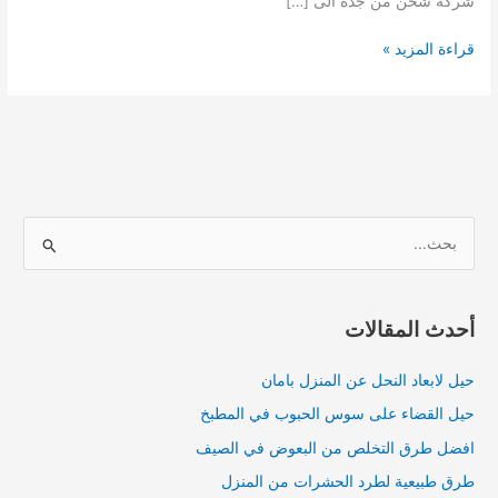
شركة شحن من جدة الى […]
افضل
قراءة المزيد »
شركة
شحن
و
نقل
من
جدة
الى
ا
الامارات
ل
|
ب
للايجار
01003143029
ح
أحدث المقالات
ث
حيل لابعاد النحل عن المنزل بامان
ع
ن
حيل القضاء على سوس الحبوب في المطبخ
:
افضل طرق التخلص من البعوض في الصيف
طرق طبيعية لطرد الحشرات من المنزل