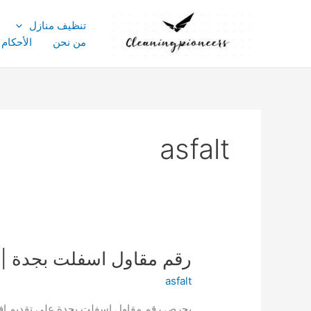
خطي
لى
تنظيف منازل
لمحتوى
من نحن
الأحكام
asfalt
رقم مقاول اسفلت بجدة |ايجار01003143029 
asfalt
يحرص رقم مقاول اسفلت بجدة على تقديم اف