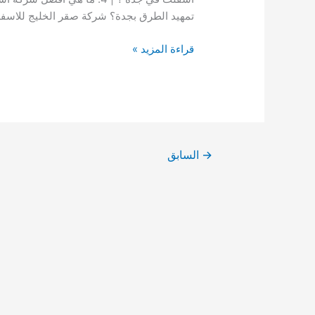
تمهيد الطرق بجدة؟ شركة صقر الخليج للاسفل
مقاول
قراءة المزيد »
اسفلت
بجدة
|
ايجار01003143029
افضل
سعر
→
السابق
متر
اسفلت
في
جدة