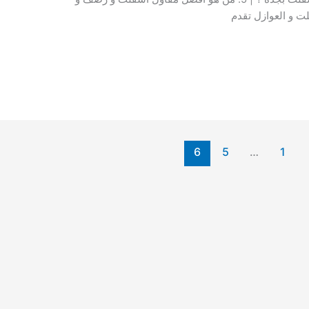
ت و العوازل تقدم
6
5
…
1