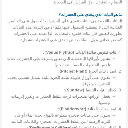
الحمام ، الفئران ، بق الفراش في الفجيرة.
ما هو النبات الذي يتغذى على الحشرات؟
النباتات اللاحمة هي نباتات تتغذى على الحشرات للحصول على العناصر
الغذائية التي لا تستطيع الحصول عليها بكفاءة من التربة. هذه النباتات
تطورت لتعيش في بيئات فقيرة بالمغذيات، لذا تعتمد على الحشرات
كمصدر غذائي بديل. النباتات التي تتغذى على الحشرات تشمل:
نبات فينوس صائدة الذباب (Venus Flytrap)
:
تشتهر بأوراقها المفصلية التي تغلق بسرعة على الحشرات عندما
تلمس الشعيرات الحساسة بداخلها.
ايضا ،
نبات الجرة (Pitcher Plant)
:
تحتوي على أوراق طويلة تشبه الجرة مليئة بسائل هضمي يجذب
الحشرات ويغرقها.
كذلك ،
نبات النابنط (Sundew)
:
تغطي أوراقها بشعيرات لزجة تلتقط الحشرات وتفرز إنزيمات
لهضمها.
ايضا ،
نبات المثانة (Bladderwort)
:
يحتوي على مثانات صغيرة مملوءة بالهواء تحت الماء أو في
التربة الرطبة التي تلتقط الحشرات الصغيرة والكائنات المائية.
كذلك ،
نبات دارلينجتونيا (Darlingtonia Californica)
: