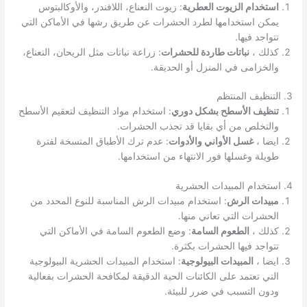
استخدام الزيوت العطرية
: زيوت النعناع، اللافندر، والأوكالبتوس
يمكن استخدامها لطرد الحشرات عن طريق رشها في الأماكن التي
تتواجد فيها.
كذلك ،
نباتات طاردة للحشرات
: زراعة نباتات مثل الريحان، النعناع،
والخزامى في المنزل أو الحديقة.
3. التنظيف المنتظم
تنظيف الأسطح بشكل دوري
: استخدام مواد التنظيف لتعقيم الأسطح
والتخلص من أي بقايا قد تجذب الحشرات.
ايضا ،
غسل الأواني والأدوات
: عدم ترك الأطباق المتسخة لفترة
طويلة وغسلها فور الانتهاء من استخدامها.
4. استخدام المبيدات الحشرية
مبيدات الرش
: استخدام مبيدات الرش المناسبة للنوع المحدد من
الحشرات التي تعاني منها.
كذلك ،
الطعوم السامة
: وضع الطعوم السامة في الأماكن التي
تتواجد فيها الحشرات بكثرة.
ايضا ،
المبيدات البيولوجية
: استخدام المبيدات الحشرية البيولوجية
التي تعتمد على الكائنات الحية الدقيقة لمكافحة الحشرات بفعالية
ودون التسبب في ضرر للبيئة.