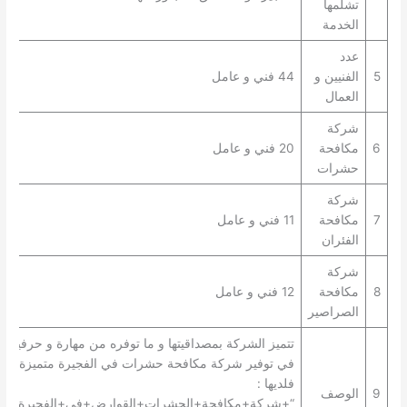
تشلمها
الخدمة
عدد
5
الفنيين و
44 فني و عامل
العمال
شركة
6
مكافحة
20 فني و عامل
حشرات
شركة
7
مكافحة
11 فني و عامل
الفئران
شركة
8
مكافحة
12 فني و عامل
الصراصير
تتميز الشركة بمصداقيتها و ما توفره من مهارة و حرفية
في توفير شركة مكافحة حشرات في الفجيرة متميزة
فلديها :
9
الوصف
“+شركة+مكافحة+الحشرات+القوارض+في+الفجيرة+”