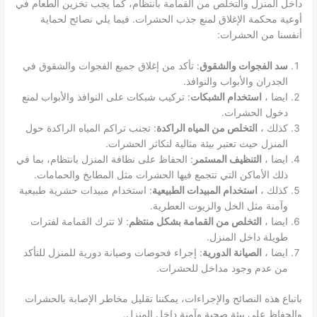
داخل المنزل والتخلص من القمامة بانتظام، كما يجب تخزين الطعام في
أوعية محكمة الإغلاق لمنع جذب الحشرات. فيما يلي نصائح لحماية
أنفسنا من الحشرات:
سد الفجوات والشقوق
: تأكد من إغلاق جميع الفجوات والشقوق في
الجدران والأبواب والنوافذ.
ايضا ،
استخدام الشبكات
: تركيب شبكات على النوافذ والأبواب لمنع
دخول الحشرات.
كذلك ،
التخلص من المياه الراكدة
: تجنب تراكم المياه الراكدة حول
المنزل حيث تعتبر بيئة مثالية لتكاثر الحشرات.
ايضا ،
التنظيف المستمر
: الحفاظ على نظافة المنزل بانتظام، بما في
ذلك الأماكن التي تتجمع فيها الحشرات مثل المطابخ والحمامات.
كذلك ،
استخدام المبيدات الطبيعية
: استخدام مبيدات حشرية طبيعية
وآمنة مثل الخل والزيوت العطرية.
ايضا ،
التخلص من القمامة بشكل منتظم
: لا تترك القمامة لفترات
طويلة داخل المنزل.
ايضا ،
الصيانة الدورية
: إجراء فحوصات وصيانة دورية للمنزل للتأكد
من عدم وجود مداخل للحشرات.
باتباع هذه النصائح والإجراءات، يمكننا تقليل مخاطر الإصابة بالحشرات
والحفاظ على بيئة صحية وآمنة داخل المنزل.