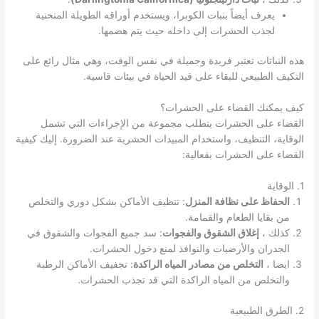
يعرف أيضاً بنبات الكوبرا، ويستخدم أوراقه الطويلة المنحنية
لجذب الحشرات إلى داخله حيث يتم هضمها.
هذه النباتات تعتبر فريدة وجميلة في نفس الوقت، وهي مثال رائع على
التكيف الطبيعي للبقاء على قيد الحياة في بيئات قاسية.
كيف يمكنك القضاء على الحشرات؟
القضاء على الحشرات يتطلب مجموعة من الإجراءات التي تشمل
الوقاية، التنظيف، واستخدام المبيدات الحشرية عند الضرورة. إليك كيفية
القضاء على الحشرات بفعالية:
1. الوقاية
الحفاظ على نظافة المنزل
: تنظيف الأماكن بشكل دوري والتخلص
من بقايا الطعام والقمامة.
كذلك ،
إغلاق الشقوق والفجوات
: سد جميع الفجوات والشقوق في
الجدران والأرضيات والنوافذ لمنع دخول الحشرات.
ايضا ،
التخلص من مصادر المياه الراكدة
: تجفيف الأماكن الرطبة
والتخلص من المياه الراكدة التي قد تجذب الحشرات.
2. الطرق الطبيعية