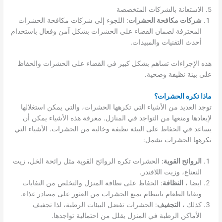
5. الاستعانة بالشركات المتخصصة
شركات مكافحة الحشرات
: اللجوء إلى شركات مكافحة الحشرات
المحترفة لضمان القضاء على الحشرات بشكل آمن وفعال باستخدام
أحدث التقنيات والمبيدات.
هذه الإجراءات تساهم بشكل كبير في القضاء على الحشرات والحفاظ
على بيئة نظيفة وصحية.
ماذا تكره الحشرات؟
توجد العديد من الأشياء التي تكرهها الحشرات، والتي يمكن استغلالها
لإبعادها ومنعها من التواجد في المنازل. معرفة هذه الأشياء يمكن أن
يساعد في الحفاظ على البيئة نظيفة وخالية من الحشرات. الأشياء التي
تكرهها الحشرات تشمل:
الروائح القوية
: الحشرات تكره الروائح القوية مثل رائحة الخل، زيت
النعناع، وزيت اللافندر.
ايضا ،
النظافة
: الحفاظ على نظافة المنزل والتخلص من النفايات
وبقايا الطعام بانتظام يمنع الحشرات من العثور على مصادر غذاء.
كذلك ،
التجفيف
: الحشرات تفضل البيئات الرطبة، لذا تجفيف
الأماكن الرطبة في المنزل يقلل من احتمالية تواجدها.