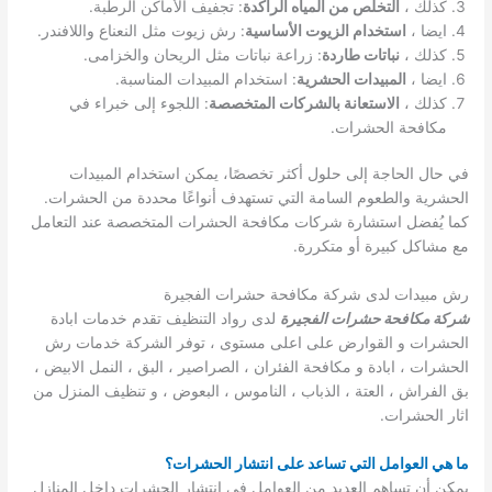
كذلك ،
التخلص من المياه الراكدة
: تجفيف الأماكن الرطبة.
ايضا ،
استخدام الزيوت الأساسية
: رش زيوت مثل النعناع واللافندر.
كذلك ،
نباتات طاردة
: زراعة نباتات مثل الريحان والخزامى.
ايضا ،
المبيدات الحشرية
: استخدام المبيدات المناسبة.
كذلك ،
الاستعانة بالشركات المتخصصة
: اللجوء إلى خبراء في
مكافحة الحشرات.
في حال الحاجة إلى حلول أكثر تخصصًا، يمكن استخدام المبيدات
الحشرية والطعوم السامة التي تستهدف أنواعًا محددة من الحشرات.
كما يُفضل استشارة شركات مكافحة الحشرات المتخصصة عند التعامل
مع مشاكل كبيرة أو متكررة.
رش مبيدات لدى شركة مكافحة حشرات الفجيرة
شركة مكافحة حشرات الفجيرة
لدى رواد التنظيف تقدم خدمات ابادة
الحشرات و القوارض على اعلى مستوى ، توفر الشركة خدمات رش
الحشرات ، ابادة و مكافحة الفئران ، الصراصير ، البق ، النمل الابيض ،
بق الفراش ، العتة ، الذباب ، الناموس ، البعوض ، و تنظيف المنزل من
اثار الحشرات.
ما هي العوامل التي تساعد على انتشار الحشرات؟
يمكن أن تساهم العديد من العوامل في انتشار الحشرات داخل المنازل