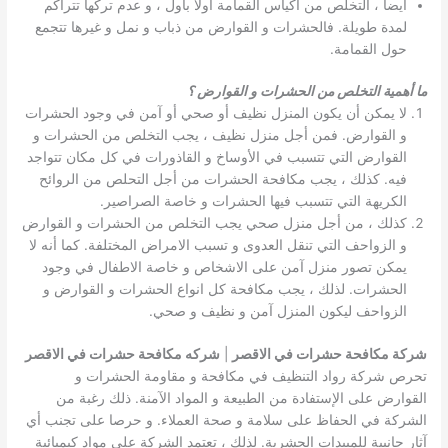
ايضا ، التخلص من أكياس القمامة أولا بأول ، و عدم تركها تتراكم
لمدة طويلة. فالحشرات و القوارض من ذباب و نمل و غيرها تتجمع
حول القمامة.
ما أهمية التخلص من الحشرات و القوارض ؟
لا يمكن أن يكون المنزل نظيف أو صحي أو آمن في وجود الحشرات
و القوارض. فمن أجل منزل نظيف ، يجب التخلص من الحشرات و
القوارض التي تتسبب في الأوساخ و القاذورات في كل مكان تتواجد
فيه. كذلك ، يجب مكافحة الحشرات من أجل التحلص من الروائح
الكريهة التي تتسبب فيها الحشرات و خاصة الصراصير.
كذلك ، من أجل منزل صحي يجب التخلص من الحشرات و القوارض
و الزواحف التي تنقل العدوى و تسبب الامراض المختلفة. كما أنه لا
يمكن تصور منزل آمن على الاشخاص و خاصة الاطفال في وجود
الحشرات. لذلك ، يجب مكافحة كل انواع الحشرات و القوارض و
الزواحف ليكون المنزل آمن و نظيف و صحي.
شركة مكافحة حشرات في الاقصر
|
شركه مكافحة حشرات في الاقصر
تحرص شركة رواد التنظيف في مكافحة و مقاومة الحشرات و
القوارض على الإستفادة من الطبيعة و المواد الآمنة. ذلك رغبة من
الشركة في الحفاظ على سلامة و صحة العملاء. و حرصا على تجنب أي
آثار جانبية للمبيدات الحشرية. لذلك ، تعتمد الشركة على مواد كيميائية