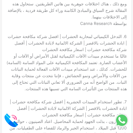
ومع ذلك ، هناك اختلافات جوهرية بين هاتين الطريقتين. ستحاول هذه
المقالة شرح السياق والمبادئ الكامنة وراء كل طريقة فردية ، بالإضافة
إلى الاختلافات بينهما.
بواسطة Canna Research
6. التدخل الكيميائي لمحاربة الحشرات | افضل شركة مكافحة حشرات
| ابادة الحشرات بالاقصر | الشركة الالمانية لابادة الحشرات | أفضل
شركة مكافحة حشرات | اسعار مكافحة الحشرات
غالبًا ما تستخدم مبيدات الآفات الكيميائية لقتل الأمراض أو الآفات أو
الأعشاب الضارة. تعتمد المكافحة الكيميائية على المواد السامة (السامة)
للحشرات. كذلك ، عند استخدام مبيدات الآفات الفعالة لحماية النباتات
من الآفات والأمراض ونمو الحشائش ، فإننا نتحدث عن منتجات وقاية
النبات. من الواضح أنه من الضروري ألا تعاني النباتات التي تحتاج إلى
هذه المنتجات من التأثيرات السامة التي تسببها هذه المنتجات.
7. تطور استخدام المبيدات الحشرية | افضل شركة مكافحة حشرات |
ابادة الحشرات بالاقصر | الشركة الالمانية لابادة الحشرات | أفضل
شركة مكافحة حشرات | اسعار مكافحة الحشرات
لعدة قرون ، بذلت الجهود لحماية المحاصيل. اعتاد الصينيون ، حوالي
1200 قبل الميلاد ، استخدام الجير والرماد للقضاء على الطفيليات. من