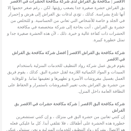
الاقصر
|
مكافحة بق الفراش لدى شركة مكافحة الحشرات في الاقصر
بق الفراش حشرة صغيرة جدا يصعب رؤيتها. لكن ، رغم صغر حجمها إلا
أنها تلدغ بشراسة. كذلك ، تؤدي لدغات بق الفراش إلى هرش و إحمرار
في الجلد و خاصة للأشخاص التي تعاني من الحساسية. و للتخلص من
حشرة بق الفراش ، أنت بحاجة إلى شركة متخصصة في مكافحة
الحشرات ذات كفاءة عالية و خبرة. ذلك ، لأن هذه الحشرة صغيرة جدا و
تمثل خطورة كبيرة.
شركة مكافحة بق الفراش الاقصر | افضل شركة مكافحة بق الفراش
في الاقصر
يقوم فريق عمل شركة رواد التنظيف للخدمات المنزلية باستخدام
المبيدات و المواد الكميائية اللازمة لقتل حشرة البق. كذلك ، يقوم فريق
العمل بغسيل مفروشات الأسرة و تطهيرها و تعقيمها تماما. و للوقاية
من حشرة بق الفراش يجب تغيير المفروشات باستمرار و الحفاظ على
النظافة العامة داخل المنزل.
شركة مكافحة البق الاقصر
|
شركة مكافحة حشرات في الاقصر
بق
الفراش
إن كنتي تعانين من حشرة البق في منزلك ، و إن كنتي تستشعرين
خطورة هذه الحشرة على أطفالك ، فلا تقلقي أبدا. كل ما عليكي فعله
هو الإتصال بشركة رواد التنظيف للخدمات المنزلية و نحن سنتولى عنكي