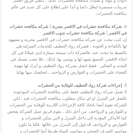
أدوات و مواد و تقنيات مكافحة الحشرات. لذلك ، يتلقى فريق العمل
تدريبات مستمرة ليظل دائما و أبدا على إطلاع على كل جديد في عالم
مكافحة الحشرات.
4.
شركة مكافحة حشرات في الاقصر مجربة
|
شركه مكافحه حشرات
في الاقصر
|
شركة مكافحة حشرات جنوب الاقصر
إن كنت تبحث عن شركة مكافحة حشرات في الاقصر مجربة و مشهود
لها بالكفاءة و الجودة ، فشركة رواد التنظيف للخدمات المنزلية هي
بالضبط ما تبحث عنه. فالشركة ذات سمعة ممتازة لدى عملائا في كل
انحاء الاقصر. الجميع يشهد لها و يوصي بها. لذلك ، فلا تتعب نفسك في
البحث و التفكير ، فقط اتصل بشركة رواد التنظيف و اترك لها مهمة
القضاء على الحشرات و القوارض و الزواحف ، لتخلصك منها نهائيا.
5.
إجراءات شركة رواد التنظيف للوقاية من الحشرات
لا تعمل شركة رواد التنظيف فقط على مكافحة الحشرات الموجودة
بالفعل في المنزل او اي مكان مطلوب مكافحة الحشرات فيه ، لكن
الشركة تقوم أيضا باتخاذ كافة الإجراءات اللازمة للوقاية من الحشرات
و القوارض و الزواحف. من أجل ذلك ، يقوم فريق عمل الشركة بفحص
كما الأماكن المؤدية إلى داخل المنزل و التي يمكن للحشرات و
القوارض و الزواحف الدخول إلى المنزل من خلالها. غالبا ما تكون
مواسير الصرف الصحي و مواسير المياة طريقا آمنا للحشرات و