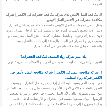
المهمة.
5.
مكافحة النمل الابيض لدى شركة مكافحة حشرات في الاقصر
|
شركة
مكافحة حشرات في الاقصر النمل الابيض
يمثل النمل عموما ، و النمل الابيض خاصة مشكلة كبيرة داخل المنازل.
ذلك ، لأنه يتجمع بكمبيات كبيرة جدا و ينتشر في كل أرجاء المنزل ، دون
دون أن ندرك وجوده أو نلحظ إنتشارة. كذلك ، يلدغ النمل بشراسة ، و
يسبب درن و احمرار في الجلد. بالإضافة إلى ذلك ، فالنمل يعبت
بالطعام ، و ينقل فتات الطعام في كل أنحاء المنزل.
ماذا يميز شركة رواد التنظيف لمكافحة الحشرات؟
تتميز شركة رواد التنظيف بالعديد من المزايا و الامكانيات الفريدة فهي:
1.
شركة مكافحة النمل في الاقصر
|
شركة مكافحة النمل الأبيض في
الاقصر
شركة رواد التنظيف
في الوقت الذي يسبب فيه النمل إزعاج كبير داخل المنزل ، و يسبب
الضرر بالطعام و الأذى لأفراد الأسرة ، يصعب على ربات البيوت التخلص
من النمل بسهولة. ذلك ، لأن النمل يختبيء في جحور و مرات يصعب
الوصول إليها ، يصنعها لنفسه في الجدران و الأرضيات. لذلك ، فانت
بحاجة ضرورية إلى شركة مكافحة حشرات ذات كفاءة عالية للتخلص