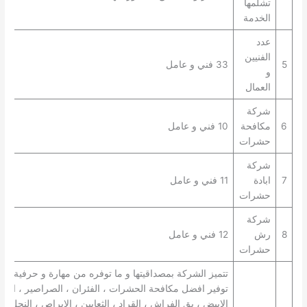
تشلمها
الخدمة
عدد
الفنيين
5
33 فني و عامل
و
العمال
شركة
6
مكافحة
10 فني و عامل
حشرات
شركة
7
ابادة
11 فني و عامل
حشرات
شركة
8
رش
12 فني و عامل
حشرات
تتميز الشركة بمصداقيتها و ما توفره من مهارة و حرفية في
توفير افضل مكافحة الحشرات ، الفئران ، الصراصير ، النم
الابيض ، بق الفراش ، القراد ، الثعابين ، الابراص ، النحل