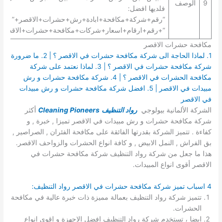
9
الوصف
فلديها افضل:
“رقم+شركة+مكافحة+ابادة+رش+حشرات+الاقصر+” |
“+رقم+ارقام+اسعار+شركات+مكافحة+حشرات+الاقصر+”
مكافحة حشرات الاقصر
1. لماذا الحاجة الى شركة مكافحة حشرات في الاقصر ؟ | 2. ما ضرورة
شركة مكافحة حشرات في الاقصر ؟ | 3. لماذا نعتمد على شركة
مكافحة الحشرات في الاقصر ؟ | 4. شركة مكافحة حشرات و رش
مبيدات في الاقصر | 5. افضل شركة مكافحة حشرات و رش مبيدات
في الاقصر
الشركة الألمانية بيولوجي
رواد التنظيف
Cleaning Pioneers
أكثر
شركة مكافحة حشرات و رش مبيدات في الاقصر تميزا , خبرة , و
كفاءة . تتميز الشركة بقدرتها الفائقة على مكافحة الفئران , الصراصير ,
بق الفراش , النمل الابيض , و كافة انواع الحشرات والزواحف الاقصر.
هذا ما جعل من شركة رواد التنظيف شركة مكافحة حشرات في
الاقصر أقوى انواع المبيدات.
4 اسباب تميز شركة مكافحة حشرات في الاقصر رواد التنظيف:
تتميز شركة رواد التنظيف بعمالة مميزة ذات خبرة عالية في مكافحة
الحشرات.
ايضا ، تستخدم شركة رواد التنظيف افضل الاجهزة و اقوى انواع