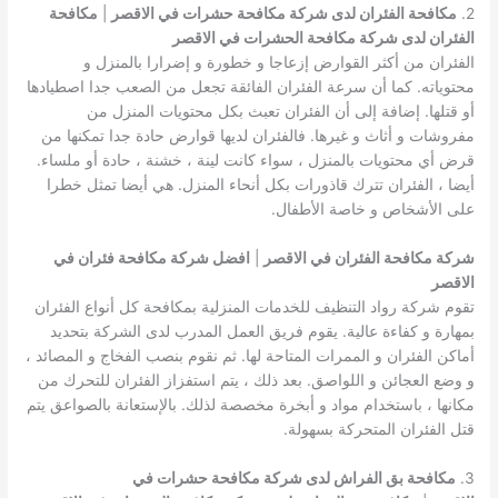
2.
مكافحة الفئران لدى شركة مكافحة حشرات في الاقصر
|
مكافحة
الفئران لدى شركة مكافحة الحشرات في الاقصر
الفئران من أكثر القوارض إزعاجا و خطورة و إضرارا بالمنزل و
محتوياته. كما أن سرعة الفئران الفائقة تجعل من الصعب جدا اصطيادها
أو قتلها. إضافة إلى أن الفئران تعبث بكل محتويات المنزل من
مفروشات و أثاث و غيرها. فالفئران لديها قوارض حادة جدا تمكنها من
قرض أي محتويات بالمنزل ، سواء كانت لينة ، خشنة ، حادة أو ملساء.
أيضا ، الفئران تترك قاذورات بكل أنحاء المنزل. هي أيضا تمثل خطرا
على الأشخاص و خاصة الأطفال.
شركة مكافحة الفئران في الاقصر
|
افضل شركة مكافحة فئران في
الاقصر
تقوم شركة رواد التنظيف للخدمات المنزلية بمكافحة كل أنواع الفئران
بمهارة و كفاءة عالية. يقوم فريق العمل المدرب لدى الشركة بتحديد
أماكن الفئران و الممرات المتاحة لها. ثم نقوم بنصب الفخاج و المصائد ،
و وضع العجائن و اللواصق. بعد ذلك ، يتم استفزاز الفئران للتحرك من
مكانها ، باستخدام مواد و أبخرة مخصصة لذلك. بالإستعانة بالصواعق يتم
قتل الفئران المتحركة بسهولة.
3.
مكافحة بق الفراش لدى شركة مكافحة حشرات في