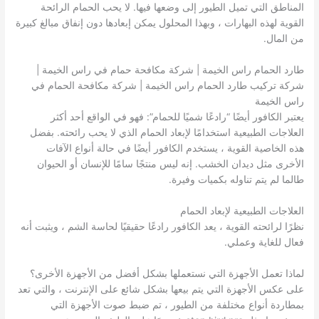
المناطق التي تميل الطيور إلى وضعها فيها. لا يحب الحمام الرائحة
القوية لهذه البهارات ، وبهذا المحلول يمكن إبعادها دون إنفاق مبالغ كبيرة
من المال.
طارد الحمام راس الخيمة | شركة مكافحة حمام في راس الخيمة |
شركة تركيب طارد الحمام راس الخيمة | شركة مكافحة الحمام في
راس الخيمة
يعتبر الكافور أيضًا “رادعًا شميًا للحمام”: فهو في الواقع أحد أكثر
العلاجات الطبيعية استخدامًا لإبعاد الحمام الذي لا يحب رائحته. بفضل
هذه الخاصية القوية ، يستخدم الكافور أيضًا في حالة أنواع الآفات
الأخرى مثل ديدان الخشب. إنه ليس منتجًا سامًا للإنسان أو الحيوان
طالما لم يتم تناوله بكميات وفيرة.
العلاجات الطبيعية لإبعاد الحمام
نظرًا لرائحته القوية ، يعد الكافور رادعًا حقيقيًا لحاسة الشم ، ويثبت أنه
فعال للغاية وعملي.
لماذا تعمل الأجهزة التي نستعملها بشكل أفضل من الأجهزة الأخرى؟
على عكس الأجهزة التي يتم بيعها بشكل شائع على الإنترنت ، والتي تعد
بمطاردة أنواع مختلفة من الطيور ، تم ضبط صوت الأجهزة التي