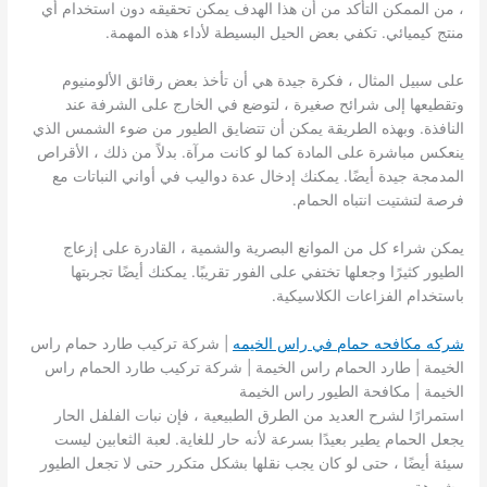
، من الممكن التأكد من أن هذا الهدف يمكن تحقيقه دون استخدام أي
منتج كيميائي. تكفي بعض الحيل البسيطة لأداء هذه المهمة.
على سبيل المثال ، فكرة جيدة هي أن تأخذ بعض رقائق الألومنيوم
وتقطيعها إلى شرائح صغيرة ، لتوضع في الخارج على الشرفة عند
النافذة. وبهذه الطريقة يمكن أن تتضايق الطيور من ضوء الشمس الذي
ينعكس مباشرة على المادة كما لو كانت مرآة. بدلاً من ذلك ، الأقراص
المدمجة جيدة أيضًا. يمكنك إدخال عدة دواليب في أواني النباتات مع
فرصة لتشتيت انتباه الحمام.
يمكن شراء كل من الموانع البصرية والشمية ، القادرة على إزعاج
الطيور كثيرًا وجعلها تختفي على الفور تقريبًا. يمكنك أيضًا تجربتها
باستخدام الفزاعات الكلاسيكية.
شركه مكافحه حمام في راس الخيمه
| شركة تركيب طارد حمام راس
الخيمة | طارد الحمام راس الخيمة | شركة تركيب طارد الحمام راس
الخيمة | مكافحة الطيور راس الخيمة
استمرارًا لشرح العديد من الطرق الطبيعية ، فإن نبات الفلفل الحار
يجعل الحمام يطير بعيدًا بسرعة لأنه حار للغاية. لعبة الثعابين ليست
سيئة أيضًا ، حتى لو كان يجب نقلها بشكل متكرر حتى لا تجعل الطيور
مشبوهة.