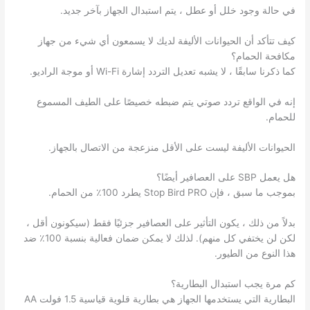
في حالة وجود خلل أو عطل ، يتم استبدال الجهاز بآخر جديد.
كيف تتأكد أن الحيوانات الأليفة لديك لا يسمعون أي شيء من جهاز
مكافحة الحمام؟
كما ذكرنا سابقًا ، لا يشبه تعديل التردد إشارة Wi-Fi أو موجة الراديو.
إنه في الواقع تردد صوتي يتم ضبطه خصيصًا على الطيف المسموع
للحمام.
الحيوانات الأليفة ليست على الأقل منزعجة من الاتصال بالجهاز.
هل يعمل SBP على العصافير أيضًا؟
بموجب ما سبق ، فإن Stop Bird PRO يطرد 100٪ من الحمام.
بدلاً من ذلك ، يكون التأثير على العصافير جزئيًا فقط (سيكونون أقل ،
لكن لن يختفي كل منهم). لذلك لا يمكن ضمان فعالية بنسبة 100٪ ضد
هذا النوع من الطيور.
كم مرة يجب استبدال البطارية؟
البطارية التي يستخدمها الجهاز هي بطارية قلوية قياسية 1.5 فولت AA