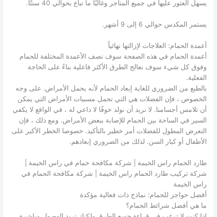
يسهل العثور عليها في جميع المتاجر وغالبًا ما تباع بحوالي 40 سنتًا.
يستمر المكدس حوالي 6 إلى 9 أشهر.
أعمدة الحمام: العلاجات لإزالتها نهائياً
أعمدة الحمام في هذه الصفحة سوف نصف الأعمدة المختلفة للحمام
وفوق كل شيء سوف نعالج الطرق الأكثر فاعلية بناءً على الحاجة
الفعلية.
بالطبع من الضروري للغاية إبعاد الحمام لأنه يحمل الأمراض. على وجه
الخصوص ، فإن الفضلات هي التي تحمل مسببات الأمراض التي يمكن
أن تلامس أجسامنا. لا نريد أن نولد خوفًا لا داعي له ، في الواقع لا يكفي
السير في الساحة بين الحمام للإصابة ببعض الأمراض. ومع ذلك ، فإن
التعرض المطول للفضلات أمر خطير بالتأكيد. خصوصا الخطر الأكبر على
الأطفال أو كبار السن. لذلك من الضروري إبعادهم.
طارد الحمام راس الخيمة | شركة مكافحة حمام في راس الخيمة |
شركة تركيب طارد الحمام راس الخيمة | شركة مكافحة الحمام في
راس الخيمة
أفضل حواجز للحمام: نماذج ذات فعالية مؤكدة
ما هي أفضل شرائط الحمام؟
إذا كنت لا ترغب في قراءة جميع الطرق ولكنك تريد الوصول مباشرة