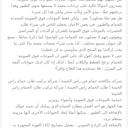
يصدرون أصواتًا عالية على ترددات معينة لا يسمعها سوى الطيور وهذا
يزعجهم حقًا ، يبدو الأمر وكأنه سحر ولكن هذا كل شيء.
هل هم حقا يعملون؟ نعم ، ولكن فقط الموجات فوق الصوتية المحددة
للحمام والطيور. في بعض الأحيان يخطئ الناس في شراء طارد
الحشرات بالموجات فوق الصوتية للفئران أو الذباب أو الصراصير
ويقولون إنهم لا يعملون ضد الحمام! من الواضح! كما ذكرنا سابقًا ، يتمتع
كل حيوان بسمع مختلف ، لذا يجب شراء منتجات معينة بناءً على ما
يجب إزالته! مع المنتج الذي سأوصي به لن تخطئ!
حتى لا تضيع وقتك أقول لك على الفور أن الموجات فوق الصوتية
للحمام تزعج القطط والكلاب أيضًا ، لذلك إذا كان لديك حيوانات أليفة
في المنزل ، فلا تستخدم هذا العلاج واقرأ!
شركه مكافحه حمام في راس الخيمة | شركة تركيب طارد حمام راس
الخيمة | طارد الحمام راس الخيمة | شركة تركيب طارد الحمام راس
الخيمة
حمامة بالموجات فوق الصوتية وأضواء زونبرو
هذا الجهاز هو أحد أفضل مطارد الحمام الذي يمكنك أن تجده حولك.
بالإضافة إلى الطيور ، يمكنها أيضًا إبعاد الحيوانات الأخرى لأنها مزودة
بمنظم تردد.
بالإضافة إلى الرادع الصوتي ، بفضل مصابيح LED القوية المجهزة به ،