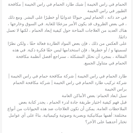
الحمام في راس الخيمة | شبك طارد الحمام في راس الخيمة | مكافحة
الطيور في راس الخيمة
في حد ذاته ، الحمام ليس حيوانًا عدوانيًا أو خطيرًا على البشر. ومع ذلك
، في بعض الظروف قد يكون الأمر مزعجًا للغاية. في السوق وخارجها ،
هناك العديد من العلاجات المتاحة حول كيفية إبعاد الحمام ، لكنها لا تعمل
دائمًا.
على العكس من ذلك ، فإن بعض المواد الطاردة فعالة حقًا ، ولكن نظرًا
لسميتها و / أو خطرها ، فإن استخدامها ليس حقًا فكرة ذكية. في هذه
المقالة ، بمجرد أن نحلل المشكلة ، سنراجع أفضل أنظمة مكافحة
الحمام في متناول الجميع.
طارد الحمام في راس الخيمة | شركة مكافحة حمام في راس الخيمة |
شركة تركيب طارد الحمام في راس الخيمة | شركة مكافحة الحمام
براس الخيمة
سبل ابعاد الحمام: بعض الأماكن العامة
قبل فهم كيفية اختيار طريقة جادة لدرء الحمام ، يجدر كتابة بعض
الملاحظات العامة. يمكن أن تكون العلاجات ضد هذه الحيوانات من أنواع
مختلفة: أهمها ميكانيكية وبصرية وصوتية وكيميائية. بناءً على أي عوامل
تختار أحدهما على الآخر؟