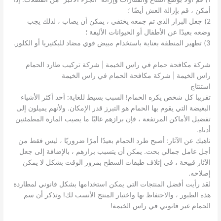
أمكن ، قم بإزالة العش أيضًا ؛
2) جعل البراز الذي تم جمعه يختفي ، يمكن أن يصاب ، لذلك يجب
وضعه بعيدًا عن الأطفال أو الحيوانات الأليفة ؛
3) تطهير المنطقة بعناية باستخدام مبيض قوي مضاد للبكتيريا أو الكلور.
شركة مكافحة حمام في راس الخيمة | شركة تركيب طارد الحمام
راس الخيمة | شركة مكافحة الحمام في راس الخيمة
استنتاج
تقريبا كل شخص يكره الحمام! السبب بسيط للغاية: أحد أكثر الأشياء
البغيضة التي يقوم بها الحمام هو التبرز قدر الإمكان. ولأنهم يميلون إلى
تفضيل الأماكن المرتفعة ، فإن برازهم غالبًا ما يصيب المارة المطمئنين
أدناه.
ناهيك عن الآثار: أصبح طرد الحمام بعيدًا أمرًا ضروريًا ، ليس فقط من
أجل عامل جمالي بحت. يمكن أن يتسبب برازهم ، بالإضافة إلى جعل
الآثار قبيحة ، في إتلاف طبقات السطح بمرور الوقت بشكل لا يمكن
إصلاحه.
لقد رأيت أفضل المنتجات التي يمكن استخدامها بشكل قانوني لمطاردة
هذه الطيور ، والاحتفاظ بها واختيار المنتج الأنسب لك! وتذكر أن سم
الحمام غير قانوني في راس الخيمة!