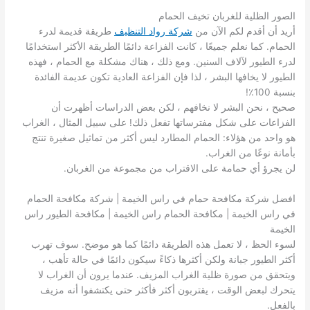
الصور الظلية للغربان تخيف الحمام
أريد أن أقدم لكم الآن من
شركة رواد التنظيف
طريقة قديمة لدرء
الحمام. كما نعلم جميعًا ، كانت الفزاعة دائمًا الطريقة الأكثر استخدامًا
لدرء الطيور لآلاف السنين. ومع ذلك ، هناك مشكلة مع الحمام ، فهذه
الطيور لا يخافها البشر ، لذا فإن الفزاعة العادية تكون عديمة الفائدة
بنسبة 100٪!
صحيح ، نحن البشر لا نخافهم ، لكن بعض الدراسات أظهرت أن
الفزاعات على شكل مفترساتها تفعل ذلك! على سبيل المثال ، الغراب
هو واحد من هؤلاء: الحمام المطارد ليس أكثر من تماثيل صغيرة تنتج
بأمانة نوعًا من الغراب.
لن يجرؤ أي حمامة على الاقتراب من مجموعة من الغربان.
افضل شركة مكافحة حمام في راس الخيمة | شركة مكافحة الحمام
في راس الخيمة | مكافحة الحمام راس الخيمة | مكافحة الطيور راس
الخيمة
لسوء الحظ ، لا تعمل هذه الطريقة دائمًا كما هو موضح. سوف تهرب
أكثر الطيور جبانة ولكن أكثرها ذكاءً سيكون دائمًا في حالة تأهب ،
ويتحقق من صورة ظلية الغراب المزيف. عندما يرون أن الغراب لا
يتحرك لبعض الوقت ، يقتربون أكثر فأكثر حتى يكتشفوا أنه مزيف
بالفعل.