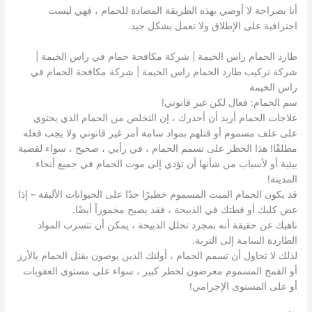
أنا بصراحة لا أوصي بهذه الطريقة المضادة للحمام ، فهي ليست
احترافية على الإطلاق ولا تعمل بشكل جيد.
طارد الحمام راس الخيمة | شركة مكافحة حمام في راس الخيمة |
شركة تركيب طارد الحمام راس الخيمة | شركة مكافحة الحمام في
راس الخيمة
سم الحمام: فعال لكن غير قانوني!
علاجات الحمام أريد أن أحذرك ، إن التخلص من الحمام الذي يحتوي
على علف مسموم أو قتلهم بمواد سامة أمر غير قانوني ولا يجب فعله
مطلقًا! هذا الحظر على تسمم الحمام ، في رأيي ، صحيح ، سواء لقضية
بيئية أو لأسباب من شأنها أن تؤدي إلى موت الحمام في جميع أنحاء
المدينة!
قد يكون الحمام الميت المسموم خطيرًا جدًا على الحيوانات الأليفة – إذا
عض كلبك أو قطتك في الذبيحة ، فقد يصبح مخموراً أيضًا.
ناهيك عن حقيقة أنه بمجرد تحلل الذبيحة ، يمكن أن تتسرب المواد
الطاردة السامة إلى التربة.
لذلك لا تحاول أن تسمم الحمام ، أولئك الذين يوصون بقتل الحمام بالأرز
أو القمح المسموم معرضون لخطر كبير ، سواء على مستوى العقوبات
أو على المستوى الإجرامي!