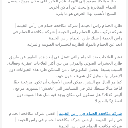
، فإنه بالكاد سيعود إلى التهمة. عدم العثور على مكان مريح ، يفضل
الحمام المغادرة والبحث عن أماكن أخرى.
المنتج الأنسب لهذا الغرض هو ما يلي:
طارد الحمام راس الخيمة | شركة مكافحة حمام في رأس الخيمة |
شركة تركيب طارد الحمام راس الخيمة | شركة مكافحة الحمام في
راس الخيمة | شبك طارد الحمام راس الخيمة
ابعد عن الحمام بالمواد الطاردة للحشرات الصوتية والمرئية
تعتبر العلاجات ضد الحمام والتي تتمثل في إبعاد هذه الطيور عن طريق
طارد الحشرات الصوتي والمرئي من بين أكثر العلاجات عبقرية وفعالية.
السبب بسيط: بفضل التكنولوجيا ، من الممكن طرد هذه الحيوانات دون
الإضرار بها ، وقبل كل شيء ، بدون جهد.
كما هو الحال مع البشر ، يمكن لبعض الأصوات أن تكون مزعجة حقًا.
لنأخذ مثالًا بسيطًا: فكر في المسامير التي “تخدش” السبورة. مزعج ،
أليس كذلك؟ هل ستكون في مكان يوجد فيه مثل هذا الصوت دون
انقطاع؟ بالطبع لا.
شركة مكافحة الحمام في راس الخيمة
| افضل شركة مكافحة الحمام
في راس الخيمة | ارخص شركة مكافحة الحمام في راس الخيمة |
شركه مكافحه الحمام في راس الخيمة