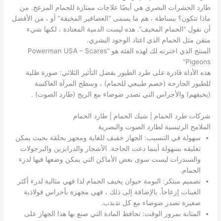
طارد الحشرات البصري هي أيضًا علاجات ممتازة للحمام المزعج. من
ماذا تتكون؟ ببساطة ، هم ما يسمى “العصافير المخيفة” أو ، من الأفضل
أن نقول “الحمام المخيف”. هذه ليست الدمية المعتادة ، لكنها شيء
متقن مثل الحمام الذي اعتاد الوجود البشري.
المنتج الذي اخترته لك لهذه الفئة هو “Powerman USA – Scares
Pigeons”
هذه الأداة قادرة على طرد الطيور بفضل التأثير الثلاثي: صورة ظلية
للطيور الجارحة (خصم طبيعي للحمام) ، وسطح المرآة العاكسة
(يخيفهم) والأجراس التي تصدر ضوضاء مع الريح (طارد الصوت) .
شركات طرد الحمام | شبك الحمام | طارد الحمام
الملامح الرئيسية لطارد الصوت والبصرية
سهولة في التنسيب: الجهاز خفيف للغاية ومجهز بحلقة بحيث يمكن
تعليقه بسهولة أينما دعت الحاجة. الأشجار والدرابزين والبرجولات
والسندرات ليست سوى بعض الأماكن التي يمكن وضعها فيها لدرء
الحمام.
تصميم مبتكر: البومة حيوان يخيف الحمام لذا فهي مثالية لدرء أكثر
العينات إزعاجاً. بالإضافة إلى ذلك ، فهي مجهزة بأجراس فولاذية
صغيرة تصدر ضوضاء مع كل تذبذب.
المتانة بمرور الوقت: تحافظ المادة التي صنع بها هذا الجهاز على