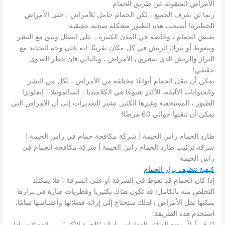
الأمراض المنقولة عن طريق الحمام
ربما لن يعرف الجميع ، لكن الحمام حامل للأمراض ، حتى الأمراض
الخطيرة! أصبحت هذه الطيور مشكلة صحية حقيقية.
يعيش الحمام ، وخاصة في المدن الكبيرة ، على اتصال وثيق مع البشر
ويتغوط أو يترك الريش في كل مكان تقريبًا. إنه على وجه التحديد مع
البراز والريش الذي ينشرون الأمراض ، وبالتالي فإن خطر العدوى
حقيقي!
يمكن أن ينقل الحمام أنواعًا مختلفة من الأمراض ، لكل من البشر
والحيوانات الأليفة. الأكثر شيوعًا هي الكلاميديا ​​، السالمونيلا ، إنفلونزا
الطيور ، المستخفية وغيرها الكثير. تشير التقديرات إلى أن الأمراض التي
يمكن أن تنقلها حوالي 60 مرضًا!
طارد الحمام راس الخيمة | شركة مكافحة حمام في راس الخيمة |
شركة تركيب طارد الحمام راس الخيمة | شركة مكافحة الحمام في
راس الخيمة
كيفية تنظيف براز الحمام
إذا كان الحمام قد تغوط في الشرفة أو على الشرفة ، فلا يمكنك
التخلص منه بالكامل! قد تكون هناك بكتيريا وفطريات ضارة في برازها
يمكنها نقل الأمراض ، لذلك ستحتاج إلى إزالة فضلاتها وأعشاشها تمامًا.
استخدم هذه الطريقة:
1) قم أولاً بوضع القناع والقفازات وإزالة “الجزء الأكبر” من الفضلات. إذا