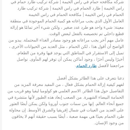
شركه مكافحه حمام في راس الخيمة | شركة تركيب طارد حمام في
راس الخيمة | طارد الحمام في راس الخيمة | شركة تركيب طارد
الحمام في راس الخيمة | مكافحة الحمام في راس الخيمة
العامل الأول الذي يجب مراعاته هو كمية الحمام الموجودة في منطقة
معينة: شيء واحد هو طرد عدد صغير ، ولكن شيء آخر تمامًا هو إزالة
قطيع داخلي تم تخصيصه بالفعل لبعض الوقت.
عامل مهم آخر يجب مراعاته هو وجود مصادر الغذاء المحتملة. يبدو من
الواضح أن أقول هذا ، لكن الحمام ، مثل العديد من الحيوانات الأخرى ،
تميل إلى الاستقرار في المناطق التي يوجد فيها وفرة من الطعام.
أخيرًا وليس آخرًا ، وجود أماكن يمكن أن توفر لهم المأوى. نواصل
مراجعتنا لأفضل
طارد الحمام
.
دعنا نتعرف على هذا الطائر بشكل أفضل
لفهم كيفية إزالة الحمام بشكل فعال ، من المفيد معرفة المزيد من
التفاصيل حول هذا الطائر. الاسم العلمي هو كولومبا ليفيا وهو قريب من
الحمامة البيضاء الشهيرة. من الصعب إبعاد هذه الطيور لأنها منتشرة في
جميع أنحاء العالم. إنها من سمات جنوب أوروبا ولكن يمكن أيضًا العثور
على العديد من العينات في شمال إفريقيا والشرق الأوسط. إن محاولة
طرد الحمام بعيدًا هي مهمة صعبة ، أيضًا بسبب حقيقة أنهم لا يخافون
من وجود الإنسان.