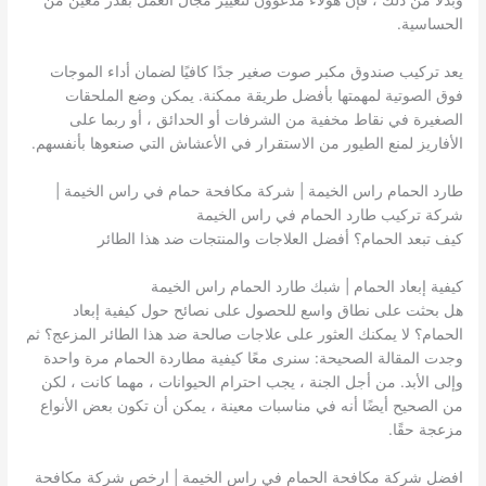
وبدلاً من ذلك ، فإن هؤلاء مدعوون لتغيير مجال العمل بقدر معين من
الحساسية.
يعد تركيب صندوق مكبر صوت صغير جدًا كافيًا لضمان أداء الموجات
فوق الصوتية لمهمتها بأفضل طريقة ممكنة. يمكن وضع الملحقات
الصغيرة في نقاط مخفية من الشرفات أو الحدائق ، أو ربما على
الأفاريز لمنع الطيور من الاستقرار في الأعشاش التي صنعوها بأنفسهم.
طارد الحمام راس الخيمة | شركة مكافحة حمام في راس الخيمة |
شركة تركيب طارد الحمام في راس الخيمة
كيف تبعد الحمام؟ أفضل العلاجات والمنتجات ضد هذا الطائر
كيفية إبعاد الحمام | شبك طارد الحمام راس الخيمة
هل بحثت على نطاق واسع للحصول على نصائح حول كيفية إبعاد
الحمام؟ لا يمكنك العثور على علاجات صالحة ضد هذا الطائر المزعج؟ ثم
وجدت المقالة الصحيحة: سنرى معًا كيفية مطاردة الحمام مرة واحدة
وإلى الأبد. من أجل الجنة ، يجب احترام الحيوانات ، مهما كانت ، لكن
من الصحيح أيضًا أنه في مناسبات معينة ، يمكن أن تكون بعض الأنواع
مزعجة حقًا.
افضل شركة مكافحة الحمام في راس الخيمة | ارخص شركة مكافحة