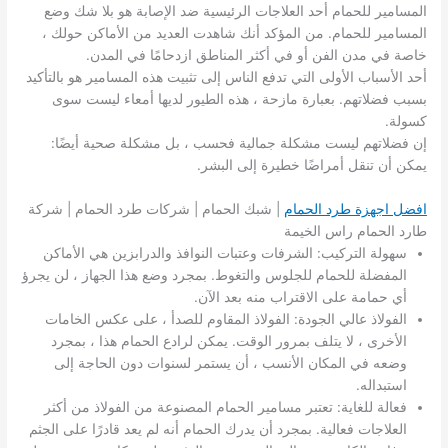
المسامير للحمام أحد العلاجات الرئيسية ضد الإصابة هو بلا شك وضع
المسامير للحمام. من المؤكد أنك شاهدت العديد من الأماكن حولك ،
خاصة في مدن الفن أو في أكثر المناطق ازدحامًا في المدن.
أحد الأسباب الأولى التي تدفع الناس إلى تثبيت هذه المسامير هو بالتأكيد
بسبب فضلاتهم. بعبارة مازحة ، هذه الطيور لديها أمعاء ليست سوى
كسولة.
إن فضلاتهم ليست مشكلة جمالية فحسب ، بل مشكلة صحية أيضًا:
يمكن أن تنقل أمراضًا خطيرة إلى البشر.
افضل اجهزة طرد الحمام
| شبك الحمام | شركات طرد الحمام | شركة
طارد الحمام راس الخيمة
سهولة التركيب: الشرفات وعتبات النوافذ والدرابزين هي الأماكن
المفضلة للحمام للجلوس والتغوط. بمجرد وضع هذا الجهاز ، لن يجرؤ
أي حمامة على الاقتراب منه بعد الآن.
الفولاذ عالي الجودة: الفولاذ المقاوم للصدأ ، على عكس الخامات
الأخرى ، لا يتلف بمرور الوقت. يمكن لرادع الحمام هذا ، بمجرد
وضعه في المكان الأنسب ، أن يستمر لسنوات دون الحاجة إلى
استبداله.
فعالة للغاية: تعتبر مسامير الحمام المصنوعة من الفولاذ من أكثر
العلاجات فعالية. بمجرد أن يدرك الحمام أنه لم يعد قادرًا على الجثم