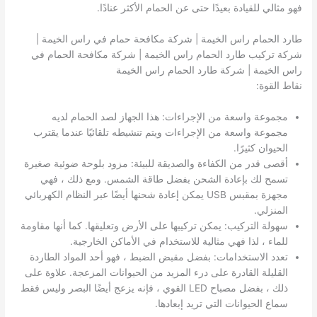
فهو مثالي للقيادة بعيدًا حتى عن الحمام الأكثر عنادًا.
طارد الحمام راس الخيمة | شركة مكافحة حمام في راس الخيمة |
شركة تركيب طارد الحمام راس الخيمة | شركة مكافحة الحمام في
راس الخيمة | شركة طارد الحمام راس الخيمة
نقاط القوة:
مجموعة واسعة من الإجراءات: هذا الجهاز لصد الحمام لديه
مجموعة واسعة من الإجراءات ويتم تنشيطه تلقائيًا عندما يقترب
الحيوان كثيرًا.
أقصى قدر من الكفاءة والصديقة للبيئة: مزود بلوحة ضوئية صغيرة
تسمح لك بإعادة الشحن بفضل طاقة الشمس. ومع ذلك ، فهي
مجهزة بمقبس USB يمكن إعادة شحنها أيضًا عبر النظام الكهربائي
المنزلي.
سهولة التركيب: يمكن تركيبها على الأرض وتعليقها. كما أنها مقاومة
للماء ، لذا فهي مثالية للاستخدام في الأماكن الخارجية.
تعدد الاستخدامات: بفضل مقبض الضبط ، فهو أحد المواد الطاردة
القليلة القادرة على درء المزيد من الحيوانات المزعجة. علاوة على
ذلك ، بفضل مصباح LED القوي ، فإنه يزعج أيضًا البصر وليس فقط
سماع الحيوانات التي تريد إبعادها.