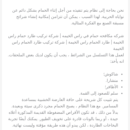
نحن بحاجة إلى نظام يتم تنفيذه من أجل إثناء الحمام بشكل دائم عن
نواياه الحربية. لهذا السبب ، يمكن أن تتزامن إمكانية إنشاء شرائح
مسبقة الصنع مع الفكرة المثالية.
شركه مكافحه حمام في راس الخيمه | شركة تركيب طارد حمام راس
الخيمة | طارد الحمام راس الخيمة | شركة تركيب طارد الحمام راس
الخيمة
لعمل هذا التسلسل من الشرائط ، يجب أن يكون لديك بعض الملحقات.
انه يأخذ:
شاكوش؛
منشارا.
الأظافر؛
سلم للصعود إلى القمة.
يتم تثبيت كل شريحة على حافة العارضة الخشبية بمساعدة
المسامير. مع هذا النظام ، يصبح الحمام مجرد ذكرى سيئة وبعيدة.
بدلاً من ذلك ، قد تكون الأقراص المضغوطة القديمة المذكورة أعلاه
جيدة ، أو ربما بالونات قادرة على تخويف الطيور. يمكنك أيضًا تجربة
البخاخات الطاردة ، لكن يبدو أن هذه طريقة مؤقتة وليست نهائية.