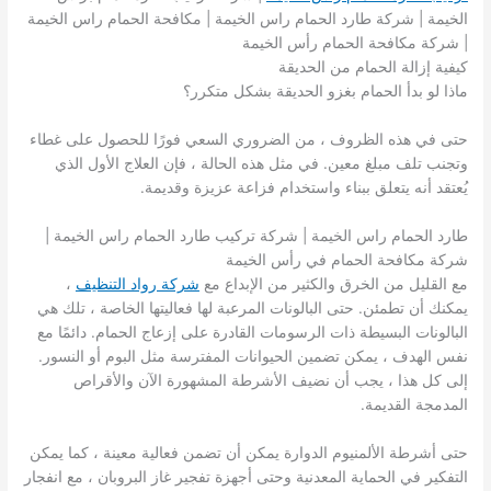
الخيمة | شركة طارد الحمام راس الخيمة | مكافحة الحمام راس الخيمة
| شركة مكافحة الحمام رأس الخيمة
كيفية إزالة الحمام من الحديقة
ماذا لو بدأ الحمام بغزو الحديقة بشكل متكرر؟
حتى في هذه الظروف ، من الضروري السعي فورًا للحصول على غطاء
وتجنب تلف مبلغ معين. في مثل هذه الحالة ، فإن العلاج الأول الذي
يُعتقد أنه يتعلق ببناء واستخدام فزاعة عزيزة وقديمة.
طارد الحمام راس الخيمة | شركة تركيب طارد الحمام راس الخيمة |
شركة مكافحة الحمام في رأس الخيمة
مع القليل من الخرق والكثير من الإبداع مع
شركة رواد التنظيف
،
يمكنك أن تطمئن. حتى البالونات المرعبة لها فعاليتها الخاصة ، تلك هي
البالونات البسيطة ذات الرسومات القادرة على إزعاج الحمام. دائمًا مع
نفس الهدف ، يمكن تضمين الحيوانات المفترسة مثل البوم أو النسور.
إلى كل هذا ، يجب أن نضيف الأشرطة المشهورة الآن والأقراص
المدمجة القديمة.
حتى أشرطة الألمنيوم الدوارة يمكن أن تضمن فعالية معينة ، كما يمكن
التفكير في الحماية المعدنية وحتى أجهزة تفجير غاز البروبان ، مع انفجار