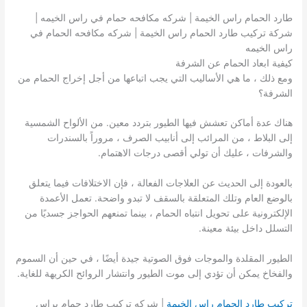
طارد الحمام راس الخيمة | شركه مكافحه حمام في راس الخيمه |
شركة تركيب طارد الحمام راس الخيمة | شركه مكافحه الحمام في
راس الخيمه
كيفية ابعاد الحمام عن الشرفة
ومع ذلك ، ما هي الأساليب التي يجب اتباعها من أجل إخراج الحمام من
الشرفة؟
هناك عدة أماكن تعشش فيها الطيور بتردد معين. من الألواح الشمسية
إلى البلاط ، من المرائب إلى أنابيب الصرف ، مروراً بالسندرات
والشرفات ، عليك أن تولي أقصى درجات الاهتمام.
بالعودة إلى الحديث عن العلاجات الفعالة ، فإن الاختلافات فيما يتعلق
بالوضع العام وتلك المتعلقة بالسقف لا تبدو واضحة. تعمل الأعمدة
الإلكترونية على تحويل انتباه الحمام ، بينما تمنعهم الحواجز جسديًا من
التسلل داخل بيئة معينة.
الطيور المقلدة والموجات فوق الصوتية جيدة أيضًا ، في حين أن السموم
والفخاخ يمكن أن تؤدي إلى موت الطيور وانتشار الروائح الكريهة للغاية.
تركيب طارد الحمام راس الخيمة
| شركه تركيب طارد حمام براس