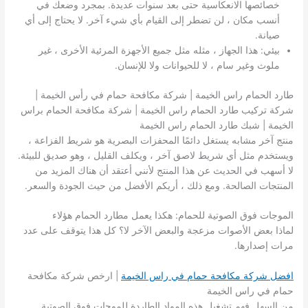
خصائصها الانعكاسية حتى بعد سنوات عديدة. بمجرد وضعك في
أنسب مكان ، لن تضطر إلى القيام بأي شيء آخر. لا يحتاج إلى أي
صيانة.
بيئي: هذا الجهاز ، مثله مثل جميع الأجهزة المرئية الأخرى ، غير
ملوث وغير سام ، لا للحيوانات ولا للإنسان.
طارد الحمام راس الخيمة | شركة مكافحة حمام في رأس الخيمة |
شركة تركيب طارد الحمام راس الخيمة | شركة مكافحة الحمام براس
الخيمة | شبك طارد الحمام راس الخيمة
منتج آخر مشابه يستغل دائمًا المحفزات البصرية هو شريط الفزاعة ،
ويستخدم مثل أي شريط لاصق آخر ، ويكلف القليل ، وهو صديق للبيئة.
لا أسهب في الحديث عن هذا المنتج لأنني أعتقد أن هناك المزيد من
المنتجات الصالحة. ومع ذلك ، أريكم الأفضل من حيث الجودة والسعر.
الموجات فوق الصوتية للحمام: هكذا يعمل مطارد الحمام هؤلاء
لماذا بعض الأصوات مزعجة والبعض الآخر لا؟ كل هذا يتوقف على عدد
مرات إصدارها.
افضل شركة مكافحة حمام في راس الخيمة
| ارخص شركة مكافحة
حمام في راس الخيمة
من السهل فهم تشغيل هذه المواد الطاردة للموجات فوق الصوتية.