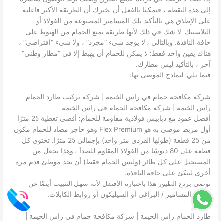
إلى هذه النقطة ، فيمكننا بالفعل أن نخبرك أن الطريقة الأكثر فاعلية
على الإطلاق هي بالتأكيد تلك المسامير المصنوعة من الفولاذ أو
البلاستيك. لا شك في ذلك لأنها طريقة تمنع الحمام من الهبوط على
حافة النافذة. وبالتالي ، لا يوجد شيء “مجرد” ، ولا شيء “افتراضي” ،
هناك يقين واحد فقط: لا يمكن للحمام أن يهبط إلا في “مطار وطني”
آخر ، بالتأكيد ليس مطارك.
فيما يلي النماذج الموصى بها:
شركة مكافحة حمام في راس الخيمة | شركة تركيب طارد الحمام
راس الخيمة | شركة مكافحة الحمام في راس الخيمة
أفضل عمود مع دبابيس فولاذية مقاومة للحمام: أقصى تغطية 25 مترًا
أول مربط موصى به هو Flex Premium وهو حاجز مضاد للحمام مكون
من 25 قطعة (طولها الفردي متر واحد) بإجمالي 25 مترًا. تحتوي كل
قطعة على 80 دبوسًا من الفولاذ المقاوم للصدأ ، وهذا يجعل من
المستحيل على كل طائر (وليس الحمام فقط) أن يجد موطئ قدم مرة
أخرى ليتكئ على حافة النافذة.
نوصي بردع الطيور هذا باعتباره الأفضل لأنه سهل التثبيت أيضًا عن
طريق المسامير / البراغي أو السيليكون أو روابط الكابلات.
طارد الحمام راس الخيمة | شركة مكافحة حمام في راس الخيمة |