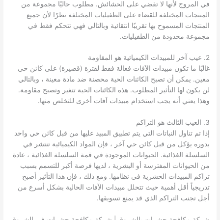
في المروج لأنها لا تقضي على الحشائش. مطلوب حاليًا مجموعة من
المنتجات المختلفة للقضاء على الطفيليات المختلفة نظرًا لأن جميع
المنتجات المسموح بها تقريبًا انتقائية وبالتالي فهي تتحكم فقط في
مجموعة محدودة من الطفيليات.
2. عيب آخر للمبيدات الكيميائية هو المقاومة
غالبًا ما تكون مبيدات الآفات فعالة فقط لفترة (قصيرة) على كائن حي
معين. يمكن أن تصبح الكائنات الحية محصنة ضد مادة معينة ، وبالتالي
لن يكون لها التأثير المطلوب. هذه الكائنات الحية تتغير وتصبح مقاومة.
وهذا يعني أنه يجب استخدام مبيدات آفات أخرى للتخلص منها.
3. العيب الثالث هو التراكم
إذا تم تناول النباتات التي يتم تطبيق المبيد عليها من قبل كائن حي واحد
بدوره يؤكل من قبل كائن حي آخر ، فإن المواد الكيميائية تنتشر في
السلسلة الغذائية. الحيوانات الموجودة في قمة السلسلة الغذائية ، عادة
من الحيوانات المفترسة أو البشرية ، لديها فرصة أكبر للتسمم بسبب
تراكم المبيدات الحشرية في نظامها. ومع ذلك ، فإن هذا التأثير أصبح
تدريجياً أقل أهمية حيث تتحلل مبيدات الآفات الحالية بشكل أسرع من
أجل تجنب التراكم الذي قد يمنع تسويقها.
شركة مكافحة حشرات بالشروق | شركة مكافحة حشرات في الشروق