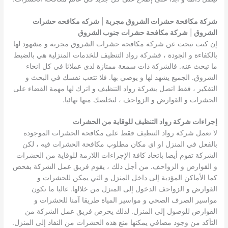
شركة مكافحة حشرات الشروق مجربة
|
شركه مكافحه حشرات
الشروق
|
شركة مكافحة حشرات جنوب الشروق
إن كنت تبحث عن شركة مكافحة حشرات الشروق مجربة و مشهود لها
بالكفاءة و الجودة ، فشركة رواد التنظيف للخدمات المنزلية هي بالضبط
ما تبحث عنه. فالشركة ذات سمعة ممتازة لدى عملائا في كل انحاء
الشروق. الجميع يشهد لها و يوصي بها. فلا تتعب نفسك في البحث و
التفكير ، فقط اتصل بشركة رواد التنظيف و اترك لها مهمة القضاء على
الحشرات و القوارض و الزواحف ، لتخلصك منها نهائيا.
إجراءات شركة رواد التنظيف للوقاية من الحشرات
لا تعمل شركة رواد التنظيف فقط على مكافحة الحشرات الموجودة
بالفعل في المنزل او اي مكان مطلوب مكافحة الحشرات فيه ، لكن
الشركة تقوم أيضا باتخاذ كافة الإجراءات اللازمة للوقاية من الحشرات
و القوارض و الزواحف. من أجل ذلك ، يقوم فريق عمل الشركة بفحص
كما الأماكن المؤدية إلى داخل المنزل و التي يمكن للحشرات و
القوارض و الزواحف الدخول إلى المنزل من خلالها. غالبا ما تكون
مواسير الصرف الصحي و مواسير المياة طريقا آمنا للحشرات و
القوارض للوصول إلى المنزل. لذلك يحرص فريق عمل الشركة من
التأكد من وجود مصافي يمكنها منع هذه الحشرات من النفاذ إلى المنزل.