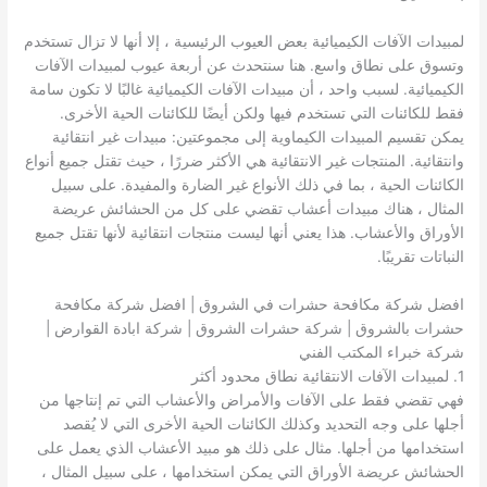
لمبيدات الآفات الكيميائية بعض العيوب الرئيسية ، إلا أنها لا تزال تستخدم
وتسوق على نطاق واسع. هنا سنتحدث عن أربعة عيوب لمبيدات الآفات
الكيميائية. لسبب واحد ، أن مبيدات الآفات الكيميائية غالبًا لا تكون سامة
فقط للكائنات التي تستخدم فيها ولكن أيضًا للكائنات الحية الأخرى.
يمكن تقسيم المبيدات الكيماوية إلى مجموعتين: مبيدات غير انتقائية
وانتقائية. المنتجات غير الانتقائية هي الأكثر ضررًا ، حيث تقتل جميع أنواع
الكائنات الحية ، بما في ذلك الأنواع غير الضارة والمفيدة. على سبيل
المثال ، هناك مبيدات أعشاب تقضي على كل من الحشائش عريضة
الأوراق والأعشاب. هذا يعني أنها ليست منتجات انتقائية لأنها تقتل جميع
النباتات تقريبًا.
افضل شركة مكافحة حشرات في الشروق | افضل شركة مكافحة
حشرات بالشروق | شركة حشرات الشروق | شركة ابادة القوارض |
شركة خبراء المكتب الفني
1. لمبيدات الآفات الانتقائية نطاق محدود أكثر
فهي تقضي فقط على الآفات والأمراض والأعشاب التي تم إنتاجها من
أجلها على وجه التحديد وكذلك الكائنات الحية الأخرى التي لا يُقصد
استخدامها من أجلها. مثال على ذلك هو مبيد الأعشاب الذي يعمل على
الحشائش عريضة الأوراق التي يمكن استخدامها ، على سبيل المثال ،