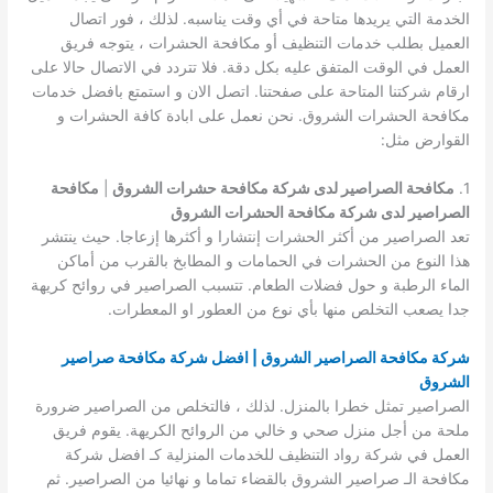
الخدمة التي يريدها متاحة في أي وقت يناسبه. لذلك ، فور اتصال
العميل بطلب خدمات التنظيف أو مكافحة الحشرات ، يتوجه فريق
العمل في الوقت المتفق عليه بكل دقة. فلا تتردد في الاتصال حالا على
ارقام شركتنا المتاحة على صفحتنا. اتصل الان و استمتع بافضل خدمات
مكافحة الحشرات الشروق. نحن نعمل على ابادة كافة الحشرات و
القوارض مثل:
1.
مكافحة الصراصير لدى شركة مكافحة حشرات الشروق
|
مكافحة
الصراصير لدى شركة مكافحة الحشرات الشروق
تعد الصراصير من أكثر الحشرات إنتشارا و أكثرها إزعاجا. حيث ينتشر
هذا النوع من الحشرات في الحمامات و المطابخ بالقرب من أماكن
الماء الرطبة و حول فضلات الطعام. تتسبب الصراصير في روائح كريهة
جدا يصعب التخلص منها بأي نوع من العطور او المعطرات.
شركة مكافحة الصراصير الشروق | افضل شركة مكافحة صراصير
الشروق
الصراصير تمثل خطرا بالمنزل. لذلك ، فالتخلص من الصراصير ضرورة
ملحة من أجل منزل صحي و خالي من الروائح الكريهة. يقوم فريق
العمل في شركة رواد التنظيف للخدمات المنزلية كـ افضل شركة
مكافحة الـ صراصير الشروق بالقضاء تماما و نهائيا من الصراصير. ثم