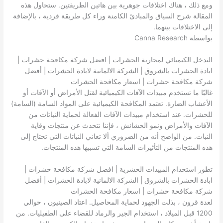
ومع ذلك ، هناك اختلافات جوهرية بين هاتين الطريقتين. ستحاول هذه
المقالة شرح السياق والمبادئ الكامنة وراء كل طريقة فردية ، بالإضافة
إلى الاختلافات بينهما.
بواسطة Canna Research
التدخل الكيميائي لمحاربة الحشرات | افضل شركة مكافحة حشرات |
ابادة الحشرات بالشروق | الشركة الالمانية لابادة الحشرات | أفضل
شركة مكافحة حشرات | اسعار مكافحة الحشرات
غالبًا ما تستخدم مبيدات الآفات الكيميائية لقتل الأمراض أو الآفات أو
الأعشاب الضارة. تعتمد المكافحة الكيميائية على المواد السامة (السامة)
للحشرات. عند استخدام مبيدات الآفات الفعالة لحماية النباتات من
الآفات والأمراض ونمو الحشائش ، فإننا نتحدث عن منتجات وقاية
النبات. من الواضح أنه من الضروري ألا تعاني النباتات التي تحتاج إلى
هذه المنتجات من التأثيرات السامة التي تسببها هذه المنتجات.
تطور استخدام المبيدات الحشرية | افضل شركة مكافحة حشرات |
ابادة الحشرات بالشروق | الشركة الالمانية لابادة الحشرات | أفضل
شركة مكافحة حشرات | اسعار مكافحة الحشرات
لعدة قرون ، بذلت الجهود لحماية المحاصيل. اعتاد الصينيون ، حوالي
1200 قبل الميلاد ، استخدام الجير والرماد للقضاء على الطفيليات. من