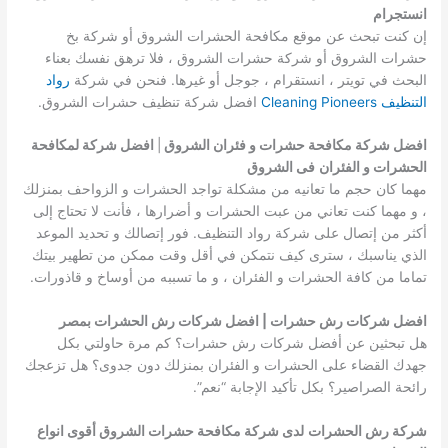
انستجرام
إن كنت تبحث عن موقع مكافحة الحشرات الشروق أو شركة بخ
حشرات الشروق أو شركة حشرات الشروق ، فلا ترهق نفسك بعناء
البحث في تويتر ، انستقرام ، جوجل أو غيرها. فنحن في شركة
رواد
التنظيف Cleaning Pioneers
افضل شركة تنظيف حشرات الشروق.
افضل شركة مكافحة حشرات و فئران الشروق
|
افضل شركة لمكافحة
الحشرات و الفئران
فى الشروق
مهما كان حجم ما تعانيه من مشكلة تواجد الحشرات و الزواحف بمنزلك
، و مهما كنت تعاني من عبت الحشرات و أضرارها ، فأنت لا تحتاج إلى
أكثر من إتصال على شركة رواد التنظيف. فور إتصالك و تحديد الموعد
الذي يناسبك ، سترى كيف نتمكن في أقل وقت ممكن من تطهير بيتك
تماما من كافة الحشرات و الفئران ، و ما تسببه من أوساخ و قاذورات.
افضل شركات رش حشرات | افضل شركات رش الحشرات بمصر
هل تبحثين عن أفضل شركات رش حشرات؟ كم مرة حاولتي بكل
جهدك القضاء على الحشرات و الفئران بمنزلك دون جدوى؟ هل تزعجك
رائحة الصراصير؟ بكل تأكيد الإجابة “نعم”.
شركة رش الحشرات
لدى شركة مكافحة حشرات الشروق أقوى انواع