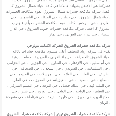
فشركتنا هي الأفضل بشهادة عملائنا في كافة أحياء شمال الشروق كـ
افضل شركة مكافحة حشرات شمال الشروق. نقوم بمكافحة الحشرات
بأحياء شمال الشروق : حي حطين ، حي الملقا ، حي الياسمين ، حي
العارض ، حي النرجس. كذلك نقوم بمكافحة الحشرات بأحياء جنوب
الشروق كـ افضل شركة مكافحة حشرات جنوب الشروق : حي الدار
البيضاء ، حي بدر ، حي العوالي ، حي نمار.
شركة مكافحة حشرات الشروق الشركة الالمانية بيولوجي
نقدم في شركة رواد التنظيف أعلى مستوى مكافحة حشرات بكافة
أحياء الشروق :الحمراء ، العريجاء الغربي ، العزيزية ، حمام الدرعية ،
حي أم سليم ، حي الازدهار ، حي التعاون ، حي الجزيرة ، حي الخزامى
، حي السليمانية ، حي السويدي ، حي الشعلان ، حي الصحافة ، حي
الطريف ، حي العليا ، حي الفلاح ، حي المرسلات ، حي المروج ، حي
المصانع ، حي المصيف ، حي المعيزيلة، حي المغرزات ، حي الملز ،
حي الملك فهد ، حي الملك فيصل ، حي النزهة ، حي النسيم الشرقي ،
حي النظيم ، حي الواحة ، حي الوادي ، حي الورود ، حي شبرا ، حي
صلاح الدين، حي طويق ، حي ظهرة البديعة ، حي غرناطة ، حي منفوحة
، الريان
شركة مكافحة حشرات الشروق تويتر | شركة مكافحة حشرات الشروق