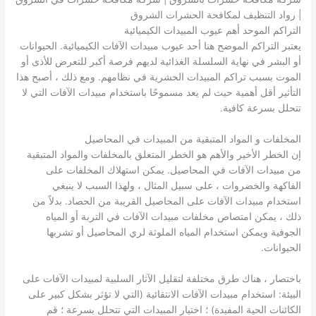
| رواد التنظيف لمكافحة الحشرات الشروق
التراكم الموحد أهم عيوب المبيدات الكيميائية
يعتبر التراكم الموضح هنا أحد عيوب مبيدات الآفات الكيميائية. الحيوانات
أو البشر في نهاية السلسلة الغذائية لديهم فرصة أكبر للتعرض للأذى أو
الموت بسبب تراكم المبيدات الحشرية في نظامهم. ومع ذلك ، أصبح هذا
التأثير أقل أهمية حيث لم يعد مسموحًا باستخدام مبيدات الآفات التي لا
تتحلل بسرعة كافية.
المخلفات و المواد المتبقية من المبيدات في المحاصيل
إن الخطر الأخير والأهم هو الخطر المتعلق بالمخلفات والمواد المتبقية
من مبيدات الآفات في المحاصيل. يمكن استهلاك المخلفات على
الفاكهة والخضروات ، على سبيل المثال ، ولهذا السبب لا ينبغي
استخدام مبيدات الآفات على المحاصيل القريبة من الحصاد. بدلاً من
ذلك ، يمكن امتصاص مخلفات مبيدات الآفات في التربة أو المياه
الجوفية ويمكن استخدام المياه الملوثة لري المحاصيل أو تشربها
الحيوانات.
باختصار ، هناك طرق مختلفة لتقليل الآثار السلبية لمبيدات الآفات على
البيئة: استخدام مبيدات الآفات الانتقائية (التي لا تؤثر بشكل كبير على
الكائنات الحية المفيدة) ؛ اختيار المبيدات التي تتحلل بسرعة ؛ قم