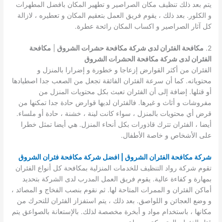
يتم بعد ذلك تنظيف مكان الصراصير و تطهير المكان بافضل المطهرات
و الكلور. بعد ذلك ، يقوم فريق العمل بتعقيم المكان و تعطيره ، لازالة
كل آثار الصراصير و اكساب المكان رائحة عطرة.
2.
مكافحة الفئران لدى شركة مكافحة حشرات الشروق
|
مكافحة
الفئران لدى شركة مكافحة الحشرات الشروق
الفئران من أكثر القوارض إزعاجا و خطورة و إضرارا بالمنزل و
محتوياته. كما أن سرعة الفئران الفائقة تجعل من الصعب جدا اصطيادها
أو قتلها. إضافة إلى أن الفئران تعبث بكل محتويات المنزل من
مفروشات و أثاث و غيرها. فالفئران لديها قوارض حادة جدا تمكنها من
قرض أي محتويات بالمنزل ، سواء كانت لينة ، خشنة ، حادة أو ملساء.
أيضا ، الفئران تترك قاذورات بكل أنحاء المنزل. هي أيضا تمثل خطرا
على الأشخاص و خاصة الأطفال.
شركة مكافحة الفئران الشروق | افضل شركة مكافحة فئران الشروق
تقوم شركة رواد التنظيف للخدمات المنزلية بمكافحة كل أنواع الفئران
بمهارة و كفاءة عالية. يقوم فريق العمل المدرب لدى الشركة بتحديد
أماكن الفئران و الممرات المتاحة لها. ثم نقوم بنصب الفخاج و المصائد ،
و وضع العجائن و اللواصق. بعد ذلك ، يتم استفزاز الفئران للتحرك من
مكانها ، باستخدام مواد و أبخرة مخصصة لذلك. بالإستعانة بالصواعق يتم