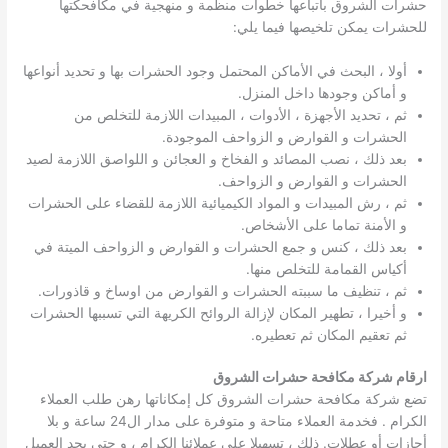
حشرات الشروق باتباعها خطوات منظمة و منهجية في مكافحكتها
للحشرات يمكن تلخيصها فيما يلي:
أولا ، البحث في الأماكن المحتمل وجود الحشرات بها و تحديد أنواعها
و أماكن وجودها داخل المنزل.
ثم ، تحديد الأجهزة ، الأدوات ، المبيدات اللازمة للتخلص من
الحشرات و القوارض و الزواحف الموجودة.
بعد ذلك ، نصب المصائد و الفخاخ و العجائن و اللواصق اللازمة لصيد
الحشرات و القوارض و الزواحف.
ثم ، رش المبيدات و المواد الكيميائية اللازمة للقضاء على الحشرات
و الأمنة تماما على الأشخاص.
بعد ذلك ، كنس و جمع الحشرات و القوارض و الزواحف الميتة في
أكياس القمامة للتخلص منها.
ثم ، تنظيف ما سببته الحشرات و القوارض من اوساخ و قاذورات.
و أخيرا ، تطهير المكان لإزالة الروائح الكريهة التي تسببها الحشرات
ثم تعقيم المكان ثم تعطيره.
ارقام شركة مكافحة حشرات الشروق
تضع شركة مكافحة حشرات الشروق كل إمكاناتها رهن طلب العملاء
الكرام . فخدمة العملاء متاحة و متوفرة على مدار ال24 ساعة و بلا
أجازات أو عطلات. ذلك ، تسهيلا على عملائنا الكرام ، و حتى يجد العميل