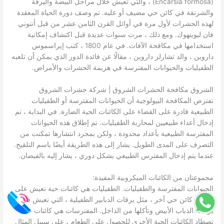
(Encarsia formosa) ، والتي تعيش خلال مراحل البيضة واليرقة
والشرنقة في كائن حي مضيف أو عليه. تم وصف دورة الحياة المعقدة
لهذه الحشرات لأول مرة في أوائل القرن الثامن عشر من قبل أنتوني
فان ليوينهوك. ومع ذلك ، مرت سنوات عديدة قبل اكتشاف إمكانية
استخدامها في مكافحة الآفات. في عام 1800 ، كتب إيراسموس
داروين ، والد تشارلز داروين ، مقالًا عن فائدة الدور الذي يمكن أن تلعبه
الطفيليات والحيوانات المفترسة في هزيمة الحشرات والأمراض.
الشروق مكافحة الحشرات الشروق | شركة حشرات الشروق
تفترض المكافحة البيولوجية أن الحيوانات المفترسة أو الطفيليات
الطبيعية قادرة على القضاء على الكائنات الحية الضارة. في البداية ، تم
إدخال أعداء طبيعيين لمحاربة الطفيليات. تم إطلاق هذه الحيوانات
المفترسة الطبيعية بأعداد محدودة ، ولكن بمجرد انتشارها تمكنت من
التصرف على المدى الطويل. يشار إلى هذه الطريقة أيضًا باسم التلقيح.
عندما يتم إدخال المفترس الطبيعي بشكل دوري ، يشار إليه بالفيضان.
مجموعتان من الكائنات الميكروبية المفيدة:
الحيوانات المفترسة والطفيليات. الطفيليات هي كائنات حية تعيش على
حساب كائن حي آخر ، مثل يرقات الدبابير الطفيلية ، التي تعيش في
يرقات الذباب الأبيض وتأكلها من الداخل. المفترسات هي كائنات حية
تصطاد الكائنات الحية الأخرى للحصول على الطعام ، على سبيل المثال