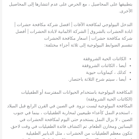
بتطبيقها على المحاصيل ، مع الحرص على عدم انتشارها إلى المحاصيل
الأخرى.
التدخل البيولوجي لمكافحة الآفات | افضل شركة مكافحة حشرات |
ابادة الحشرات بالشروق | الشركة الالمانية لابادة الحشرات | أفضل
شركة مكافحة حشرات | اسعار مكافحة الحشرات
تنقسم الضوابط البيولوجية إلى ثلاثة أجزاء مختلفة:
الكائنات الحية الشروققة
أيضا ، الكائنات الشروققة
كذلك ، كيماويات حيوية
أيضا ، سيتم شرح الثلاثة باختصار.
المكافحة البيولوجية باستخدام الحيوانات المفترسة أو الطفيليات
(الكائنات الحية الشروققة)
المكافحة البيولوجية ليست نزوة. في الصين في القرن الرابع قبل الميلاد
، استخدم النمل كأعداء طبيعيين لمحاربة الطفيليات ، بينما في جنوب
الصين ، لا يزال النمل يستخدم حتى اليوم لمكافحة الحشرات في
البساتين ومخازن الطعام. تم اكتشاف فائدة الطفيليات في وقت لاحق.
تتكون معظم الطفيليات من الحشرات ، مثل الدبابير الطفيلية