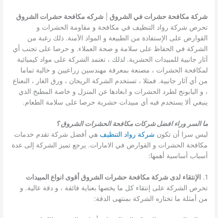
شركة مكافحة حشرات في الشروق
|
شركه مكافحة حشرات الشروق
تحرص شركة رواد التنظيف في مكافحة و مقاومة الحشرات و
القوارض على الإستفادة من الطبيعة و المواد الآمنة. ذلك رغبة من
الشركة في الحفاظ على سلامة و صحة العملاء. و حرصا على تجنب أي
آثار جانبية للمبيدات الحشرية. لذلك ، تعتمد الشركة على مواد كيميائية
لمكافحة الحشرات ، مصنعة بمعرفة مهندسين زراعيين و خالية تماما
من أي آثار جانبية. فمثلا ، تستخدم الشركة الريحان ، ورق الغار ، النعناع
، و البابونج لطرد الحشرات و ابعادها عن المنزل و خاصة المطبخ الذي
ينبغي ألا يستخدم فيه أي مبيدات حشرية حرصا على سلامة الطعام.
ما السر وراء افضل شركات مكافحة الحشرات الشروق ؟
ليس سرا أن تكون
شركة رواد التنظيف
هي أفضل شركة تقدم خدمات
مكافحة الحشرات و القوارض في الامارات. يرجع تميز الشركة إلى عدة
أسباب أساسية أهمها:
1.
الإنتقاء
لدى شركة مكافحة حشرات الشروق أقوى انواع المبيدات
تحرص الشركة على إنتقاء كل ما يخصها بعناية فائقة ، و دقة عالية. و
من أمثلة ما تختاره الشركة بمنتهى الدقة: