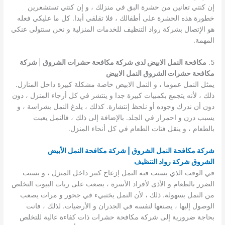
إن كنتي تعانين من حشرة البق في منزلك ، و إن كنتي تستشعرين
خطورة هذه الحشرة على أطفالك ، فلا تقلقي أبدا. كل ما عليكي فعله
هو الإتصال بشركة رواد التنظيف للخدمات المنزلية و نحن سنتولى عنكي
المهمة.
5.
مكافحة النمل الابيض لدى شركة مكافحة حشرات الشروق
|
شركة
مكافحة حشرات الشروق النمل الابيض
يمثل النمل عموما ، و النمل الابيض خاصة مشكلة كبيرة داخل المنازل.
ذلك ، لأنه يتجمع بكمبيات كبيرة جدا و ينتشر في كل أرجاء المنزل ، دون
دون أن ندرك وجوده أو نلحظ إنتشارة. كذلك ، يلدغ النمل بشراسة ، و
يسبب درن و احمرار في الجلد. بالإضافة إلى ذلك ، فالنمل يعبت
بالطعام ، و ينقل فتات الطعام في كل أنحاء المنزل.
شركة مكافحة النمل الشروق | شركة مكافحة النمل الأبيض
الشروق شركة رواد التنظيف
في الوقت الذي يسبب فيه النمل إزعاج كبير داخل المنزل ، و يسبب
الضرر بالطعام و الأذى لأفراد الأسرة ، يصعب على ربات البيوت التخلص
من النمل بسهولة. ذلك ، لأن النمل يختبيء في جحور و مرات يصعب
الوصول إليها ، يصنعها لنفسه في الجدران و الأرضيات. لذلك ، فانت
بحاجة ضرورية إلى شركة مكافحة حشرات ذات كفاءة عالية للتخلص