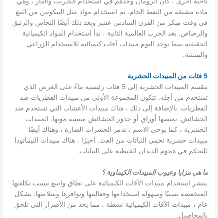
ناحية أخرى ، كان الرومان وحدهم في استخدام الكبريت والقار ، وهي
مادة مشتقة من النفط الخام. تم استخدام مواد مثل النيكوتين من التبغ
في وقت مبكر من القرن السادس عشر وبعد ذلك أيضًا النحاس والزئبق
والرصاص. بعد الحرب العالمية الثانية ، بدأ استخدام المواد الكيميائية
الحقيقية بينما توجد اليوم مبيدات آفات كيميائية للاستخدام الزراعي
والبستنة.
5 فئات من المبيدات الحشرية
تنقسم المبيدات الحشرية إلى 5 فئات رئيسية بناءً على الغرض الذي
تستخدم من أجله. تتكون المجموعة الأولى من مبيدات الفطريات ضد
الفطريات. بالإضافة إلى ذلك ، هناك مبيدات الأعشاب التي تستخدم ضد
الحشائش: تمتصها أوراق أو جذور الحشائش مسببة موتها. المبيدات
الحشرية ، كما يوحي الاسم ، تدمر الحشرات الضارة ، وهناك أيضًا
مبيدات حشرية تحمي النباتات من العث. أخيرًا ، هناك مبيدات النيماتودا
للتحكم في هجوم الديدان الخيطية على النباتات.
ما هي مزايا وعيوب المبيدات الكيماوية ؟
ينتشر استخدام مبيدات الآفات الكيميائية على نطاق واسع بسبب تكلفتها
المنخفضة نسبيًا وسهولة استخدامها وفعاليتها وتوافرها وسلامتها. بشكل
عام ، مبيدات الآفات الكيميائية نشطة ، مما يحد من الأضرار التي تلحق
بالمحاصيل.