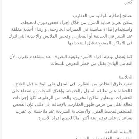
كبير.
نصائح إضافية للوقاية من العقارب
يمكن تعزيز حماية المنزل من خلال إجراء فحص دوري لمحيطه،
واستخدام إضاءة مناسبة في الممرات الخارجية، وارتداء أحذية مغلقة
عند السير في الحديقة أو المخازن، وفحص الملابس والأحذية التي تُترك
في الأماكن المفتوحة قبل استخدامها.
كما يُفضل توعية أفراد الأسرة بكيفية التصرف عند مشاهدة عقرب، لأن
التعامل الهادئ يقلل من خطر التعرض للسعات.
الخلاصة
تعتمد
طرق التخلص من العقارب في المنزل
على الوقاية قبل العلاج.
فالحفاظ على نظافة المنزل والحديقة، وإغلاق الفتحات، والقضاء على
الحشرات، وتنظيم أماكن التخزين، والحد من الرطوبة، كلها إجراءات
فعالة تقلل من فرص ظهور العقارب. بالإضافة إلى ذلك، فإن الفحص
المستمر لمحيط المنزل والاستجابة السريعة عند ملاحظة أي عقرب
يساعدان على توفير بيئة أكثر أمانًا لجميع أفراد الأسرة.
الأسئلة الشائعة
لماذا تدخل العقارب إلى المنزل؟