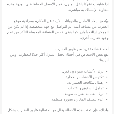
إذا شاهدت عقربًا داخل المنزل، فمن الأفضل الحفاظ على الهدوء وعدم
محاولة الإمساك به مباشرة.
ويُنصح بإبعاد الأطفال والحيوانات الأليفة عن المكان، ومراقبة موقع
العقرب من مسافة آمنة، ثم التواصل مع جهة متخصصة إذا لم يكن من
الممكن إزالته بأمان. كما ينبغي فحص المنطقة المحيطة للتأكد من عدم
وجود عقارب أخرى.
أخطاء شائعة تزيد من ظهور العقارب
يقع بعض الأشخاص في أخطاء تجعل المنزل أكثر جذبًا للعقارب، ومن
أبرزها:
ترك الأعشاب تنمو دون قص.
تكديس الأخشاب والحجارة.
إهمال مكافحة الحشرات.
تجاهل الشقوق والفتحات.
ترك القمامة لفترات طويلة.
عدم تنظيف المخازن بصورة منتظمة.
ولذلك، فإن تجنب هذه الأخطاء يقلل من احتمالية ظهور العقارب بشكل