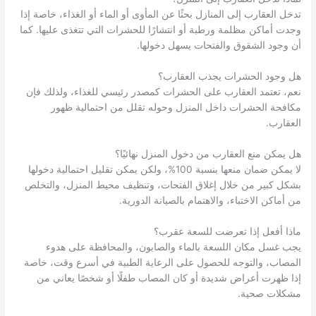
تدخل العقارب إلى المنازل بحثًا عن المأوى أو الماء أو الغذاء، خاصة إذا
وجدت أماكن مظلمة ورطبة أو انتشارًا للحشرات التي تتغذى عليها. كما
أن وجود الشقوق والفتحات يسهل دخولها.
هل وجود الحشرات يجذب العقارب؟
نعم، تعتمد العقارب على الحشرات كمصدر رئيسي للغذاء، ولذلك فإن
مكافحة الحشرات داخل المنزل وحوله تقلل من احتمالية ظهور
العقارب.
هل يمكن منع العقارب من دخول المنزل نهائيًا؟
لا يمكن ضمان منعها بنسبة 100%، ولكن يمكن تقليل احتمالية دخولها
بشكل كبير من خلال إغلاق الفتحات، وتنظيف محيط المنزل، والتخلص
من أماكن الاختباء، والاهتمام بالصيانة الدورية.
ماذا أفعل إذا تعرضت للسعة عقرب؟
يجب غسل مكان اللسعة بالماء والصابون، والمحافظة على هدوء
المصاب، والتوجه للحصول على الرعاية الطبية في أسرع وقت، خاصة
إذا ظهرت أعراض شديدة أو كان المصاب طفلًا أو شخصًا يعاني من
مشكلات صحية.