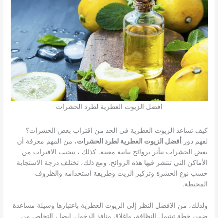
افضل الزيوت العطرية لطرد الحشرات
كيف تساعد الزيوت العطرية في الحد من اقتراب بعض الحشرات؟
لفهم دور
أفضل الزيوت العطرية لطرد الحشرات
، من المهم معرفة أن
بعض الحشرات تتأثر بروائح نباتية معينة. كذلك ، تتجنب الاقتراب من
الأماكن التي تنتشر فيها هذه الروائح. ومع ذلك، تختلف درجة الاستجابة
حسب نوع الحشرة وتركيز الزيت وطريقة استخدامه والظروف
المحيطة.
ولذلك، من الافضل النظر إلى الزيوت العطرية باعتبارها وسيلة مساعدة
ضمن خطة تشمل النظافة، وإغلاق منافذ الدخول. ايضا ، التخلص من