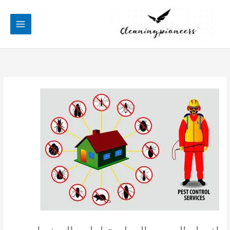
خطي
لى
لمحتوى