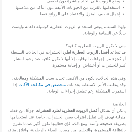
وضع الزيوت على الجلد مباشرة دون تخفيف.
استخدامها بالقرب من الحيوانات الأليفة دون التأكد من ملاءمتها.
إهمال تنظيف المنزل والاعتماد على الروائح فقط.
ولهذا السبب، ينبغي استخدام الزيوت العطرية كوسيلة داعمة وليست
بديلًا عن النظافة والوقاية.
متى لا تكون الزيوت العطرية كافية؟
قد تساعد
أفضل الزيوت العطرية لطرد الحشرات
في الحالات البسيطة
أو كجزء من إجراءات الوقاية، إلا أنها لا تكون كافية عند وجود انتشار
كبير للحشرات أو أعشاش أو إصابة مستمرة.
وفي هذه الحالات، يكون من الأفضل تحديد سبب المشكلة ومعالجته،
وقد يتطلب الأمر الاستعانة بخدمات
متخصص في مكافحة الآفات
إذا
استمرت المشكلة رغم تطبيق إجراءات الوقاية.
الخلاصة
يمكن أن تشكل
أفضل الزيوت العطرية لطرد الحشرات
جزءًا من خطة
منزلية تهدف إلى تقليل اقتراب بعض الحشرات، خاصة عند استخدامها
بطريقة صحيحة وآمنة. ومع ذلك، فإن فعاليتها تكون أكبر عندما تقترن
بالنظافة المستمرة، والتخلص من مصادر الغذاء والرطوبة، وإغلاق منافذ