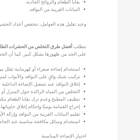
بقايا الطعام والروائح الجاذبة.
النباتات القريبة من النوافذ.
وعند تقليل هذه العوامل، تنخفض أعداد الح
تتطلب
أفضل طرق التخلص من الحشرات الطائرة
على الحد من ظهورها بشكل كبير. كما أن الحفا
استخدام إضاءة صفراء أو كهرمانية تقلل 
تركيب شبك واقٍ على النوافذ والأبواب لمنع
إغلاق النوافذ عند تشغيل الإضاءة الداخلية ليل
التخلص من المياه الراكدة حول المنزل أو 
تنظيف المطبخ وعدم ترك بقايا الطعام مك
إخراج القمامة يوميًا وإحكام إغلاق حاوياتها.
تقليم النباتات القريبة من النوافذ وإزالة الأ
استخدام وسائل مكافحة مناسبة عند الحاجة 
اختيار الإضاءة المناسبة