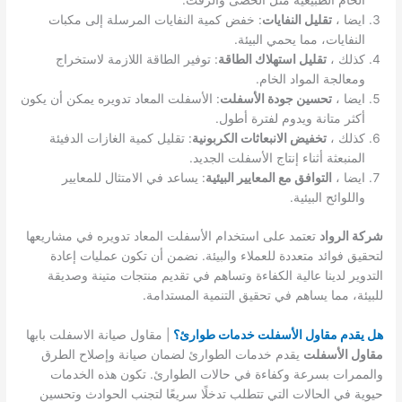
الخام الطبيعية مثل الحصى والزفت.
ايضا ،
تقليل النفايات
: خفض كمية النفايات المرسلة إلى مكبات
النفايات، مما يحمي البيئة.
كذلك ،
تقليل استهلاك الطاقة
: توفير الطاقة اللازمة لاستخراج
ومعالجة المواد الخام.
ايضا ،
تحسين جودة الأسفلت
: الأسفلت المعاد تدويره يمكن أن يكون
أكثر متانة ويدوم لفترة أطول.
كذلك ،
تخفيض الانبعاثات الكربونية
: تقليل كمية الغازات الدفيئة
المنبعثة أثناء إنتاج الأسفلت الجديد.
ايضا ،
التوافق مع المعايير البيئية
: يساعد في الامتثال للمعايير
واللوائح البيئية.
شركة الرواد
تعتمد على استخدام الأسفلت المعاد تدويره في مشاريعها
لتحقيق فوائد متعددة للعملاء والبيئة. نضمن أن تكون عمليات إعادة
التدوير لدينا عالية الكفاءة وتساهم في تقديم منتجات متينة وصديقة
للبيئة، مما يساهم في تحقيق التنمية المستدامة.
هل يقدم مقاول الأسفلت خدمات طوارئ؟
| مقاول صيانة الاسفلت بابها
مقاول الأسفلت
يقدم خدمات الطوارئ لضمان صيانة وإصلاح الطرق
والممرات بسرعة وكفاءة في حالات الطوارئ. تكون هذه الخدمات
حيوية في الحالات التي تتطلب تدخلًا سريعًا لتجنب الحوادث وتحسين