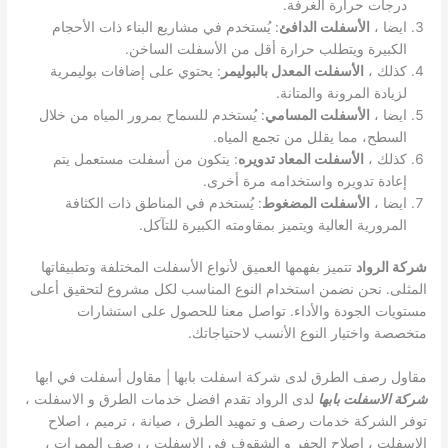
درجات حرارة الغرفة.
ايضا ،
الأسفلت الدافئ
: يُستخدم في مشاريع البناء ذات الأحجام
الكبيرة ويتطلب حرارة أقل من الأسفلت الساخن.
كذلك ،
الأسفلت المعدل بالبوليمر
: يحتوي على إضافات بوليمرية
لزيادة المرونة والمتانة.
ايضا ،
الأسفلت المسامي
: يُستخدم للسماح بمرور المياه من خلال
السطح، مما يقلل من تجمع المياه.
كذلك ،
الأسفلت المعاد تدويره
: يتكون من أسفلت مستعمل يتم
إعادة تدويره واستخدامه مرة أخرى.
ايضا ،
الأسفلت المضغوط
: يُستخدم في المناطق ذات الكثافة
المرورية العالية ويتميز بمقاومته الكبيرة للتآكل.
شركة الرواد
تتميز بفهمها العميق لأنواع الأسفلت المختلفة وتطبيقاتها
المثلى. نحن نضمن استخدام النوع المناسب لكل مشروع لتحقيق أعلى
مستويات الجودة والأداء. تواصل معنا للحصول على استشارات
متخصصة واختيار النوع الأنسب لاحتياجاتك.
مقاول رصف الطرق لدى شركة اسفلت بابها | مقاول أسفلت في ابها
شركة الاسفلت بابها
لدى الرواد تقدم افضل خدمات الطرق و الاسفلت ،
توفر الشركة خدمات رصف و تمهيد الطرق ، صيانة ، ترميم ، اصلاح
الاسفلت ، اصلاح الحفر و الشقوف في الاسفلت ، رصف الممرات ،