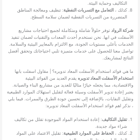
التكاليف وحماية البيئة.
كذلك ،
التعامل مع التسربات النفطية
: تنظيف ومعالجة المناطق
المتضررة من التسربات النفطية لضمان سلامة السطح.
شركة الرواد
توفر حلولاً شاملة ومتكاملة لجميع احتياجات مشاريع
الأسفلت في ابها. نحن نستخدم أحدث المعدات والتقنيات لضمان تنفيذ
الخدمات بأعلى مستويات الجودة، مع الالتزام بالمعايير البيئية والسلامة.
تواصل معنا للحصول على خدمات متميزة تلبي احتياجاتك وتحقق أفضل
النتائج لمشاريعك.
ما هي فوائد استخدام الأسفلت المعاد تدويره؟ | مقاول اسفلت بابها
استخدام الأسفلت المعاد تدويره
يقدم العديد من الفوائد البيئية
والاقتصادية، مما يجعله خيارًا مثاليًا للعديد من مشاريع البناء والصيانة.
يعتبر إعادة تدوير الأسفلت وسيلة فعالة لتقليل استهلاك الموارد الطبيعية
وتقليل النفايات، بالإضافة إلى تحسين جودة الطرق والممرات. فيما يلي
، نذكر اهم فوائد استخدام الأسفلت المعاد تدويره:
تقليل التكاليف
: إعادة استخدام المواد الموجودة تقلل من تكاليف
شراء مواد جديدة.
كذلك ،
الحفاظ على الموارد الطبيعية
: تقليل الاعتماد على المواد