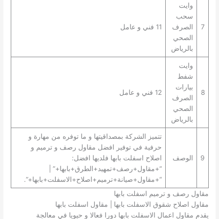
وايت
سحب
7
الصرف
11 فني و عامل
الصحي
بالرياض
وايت
شفط
بيارات
8
12 فني و عامل
الصرف
الصحي
بالرياض
تتميز الشركة بمصداقيتها و ما توفره من مهارة و
حرفية في توفير افضل مقاول رصف و ترميم و
9
الوصف
اصلاح اسفلت بابها فلديها افضل:
“+مقاول+رصف+تمهيد+الطرق+بابها+” |
“+مقاول+صيانة+ترميم+اصلاح+الاسفلت+بابها+”.
مقاول رصف و ترميم اسفلت بابها
مقاول اصلاح شقوق الاسفلت بابها | مقاول اسفلت بابها
يقدم مقاول اعمال الاسفلت بابها دورا فعالا و حيويا في معالجة