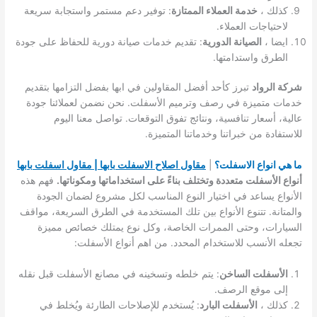
كذلك ،
خدمة العملاء الممتازة
: توفير دعم مستمر واستجابة سريعة
لاحتياجات العملاء.
ايضا ،
الصيانة الدورية
: تقديم خدمات صيانة دورية للحفاظ على جودة
الطرق واستدامتها.
شركة الرواد
تبرز كأحد أفضل المقاولين في ابها بفضل التزامها بتقديم
خدمات متميزة في رصف وترميم الأسفلت. نحن نضمن لعملائنا جودة
عالية، أسعار تنافسية، ونتائج تفوق التوقعات. تواصل معنا اليوم
للاستفادة من خبراتنا وخدماتنا المتميزة.
ما هي انواع الاسفلت؟
|
مقاول اصلاح الاسفلت بابها | مقاول اسفلت بابها
أنواع الأسفلت متعددة وتختلف بناءً على استخداماتها ومكوناتها.
فهم هذه
الأنواع يساعد في اختيار النوع المناسب لكل مشروع لضمان الجودة
والمتانة. تتنوع الأنواع بين تلك المستخدمة في الطرق السريعة، مواقف
السيارات، وحتى الممرات الخاصة، وكل نوع يمتلك خصائص مميزة
تجعله الأنسب للاستخدام المحدد. من اهم أنواع الأسفلت:
الأسفلت الساخن
: يتم خلطه وتسخينه في مصانع الأسفلت قبل نقله
إلى موقع الرصف.
كذلك ،
الأسفلت البارد
: يُستخدم للإصلاحات الطارئة ويُخلط في