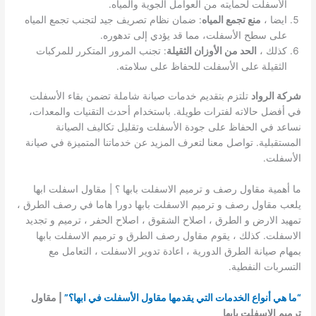
الأسفلت لحمايته من العوامل الجوية والمياه.
ايضا ،
منع تجمع المياه
: ضمان نظام تصريف جيد لتجنب تجمع المياه
على سطح الأسفلت، مما قد يؤدي إلى تدهوره.
كذلك ،
الحد من الأوزان الثقيلة
: تجنب المرور المتكرر للمركبات
الثقيلة على الأسفلت للحفاظ على سلامته.
شركة الرواد
تلتزم بتقديم خدمات صيانة شاملة تضمن بقاء الأسفلت
في أفضل حالاته لفترات طويلة. باستخدام أحدث التقنيات والمعدات،
نساعد في الحفاظ على جودة الأسفلت وتقليل تكاليف الصيانة
المستقبلية. تواصل معنا لتعرف المزيد عن خدماتنا المتميزة في صيانة
الأسفلت.
ما أهمية مقاول رصف و ترميم الاسفلت بابها ؟ | مقاول اسفلت ابها
يلعب مقاول رصف و ترميم الاسفلت بابها دورا هاما في رصف الطرق ،
تمهيد الارض و الطرق ، اصلاح الشقوق ، اصلاح الحفر ، ترميم و تجديد
الاسفلت. كذلك ، يقوم مقاول رصف الطرق و ترميم الاسفلت بابها
بمهام صيانة الطرق الدورية ، اعادة تدوير الاسفلت ، التعامل مع
التسربات النفطية.
“ما هي أنواع الخدمات التي يقدمها مقاول الأسفلت في ابها؟”
| مقاول
ترميم الاسفلت بابها