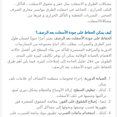
مشكلات الطرق و الاسفلت مثل حفر و شقوق الاسفلت ، التأكل ،
التلف الحراري ، التجاعيد في اسفلت الطرق مواسير مجاري الصرف
الصحي ، التسربات النفطية و التأكل الحراري و غيرها من
مشكلاتالاسفلت.
كيف يمكن الحفاظ على جودة الأسفلت بعد الرصف؟
الحفاظ على جودة الأسفلت بعد الرصف
يعتبر أمرًا حيويًا لضمان طول
عمر الطرق والممرات. يتطلب ذلك اتباع مجموعة من الممارسات
الدورية والمراقبة المستمرة للتأكد من بقاء السطح في أفضل حالاته.
الاهتمام بالصيانة الوقائية يمكن أن يوفر تكاليف كبيرة على المدى
الطويل من خلال تقليل الحاجة إلى إصلاحات كبيرة. فيما يلي أهم طرق
الحفاظ على جودة الأسفلت بعد الرصف:
الصيانة الدورية
: إجراء فحوصات منتظمة لاكتشاف أي علامات تلف
مبكر.
كذلك ،
تنظيف السطح
: إزالة الأوساخ والحطام بشكل دوري لمنع
تراكمها وتسببها في تلف الأسفلت.
ايضا ،
إصلاح الشقوق على الفور
: معالجة الشقوق الصغيرة فور
ظهورها لتجنب توسعها وتحولها إلى مشاكل أكبر.
كذلك ،
استخدام مانعات التسرب
: تطبيق مواد مانعة للتسرب على