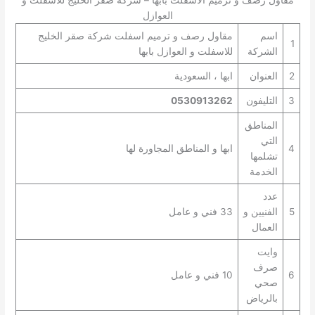
مقاول رصف و ترميم الاسفلت بابها – شركة صقر الخليج للاسفلت و
العوازل
اسم
مقاول رصف و ترميم اسفلت شركة صقر الخليج
1
الشركة
للاسفلت و العوازل بابها
2
العنوان
ابها ، السعودية
3
التليفون
0530913262
المناطق
التي
4
ابها و المناطق المجاورة لها
تشلمها
الخدمة
عدد
5
الفنيين و
33 فني و عامل
العمال
وايت
صرف
6
10 فني و عامل
صحي
بالرياض