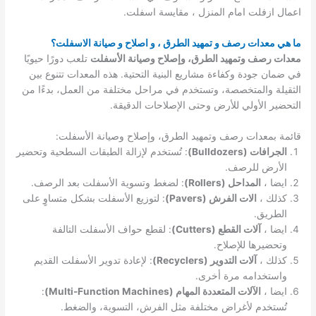
اعمال ازفلت امام المنزل ، مقايسة اسفلت.
ما هي معدات رصف و تمهيد الطرق ، و اصلاح و صيانة الاسفلت؟
معدات رصف وتمهيد الطرق، وإصلاح وصيانة الأسفلت
تلعب دورًا حيويًا
في ضمان جودة وكفاءة مشاريع البنية التحتية. هذه المعدات تتنوع بين
الثقيلة والمتخصصة، وتستخدم في مراحل مختلفة من العمل، بدءًا من
التحضير الأولي للأرض وحتى الإصلاحات الدقيقة.
قائمة بمعدات رصف وتمهيد الطرق، وإصلاح وصيانة الأسفلت:
الجرافات (Bulldozers)
: تُستخدم لإزالة الطبقات السطحية وتحضير
الأرض للرصف.
ايضا ،
المداحل (Rollers)
: لضغط وتسوية الأسفلت بعد الرصف.
كذلك ،
الات الفرش (Pavers)
: لتوزيع الأسفلت بشكل متساوٍ على
الطريق.
ايضا ،
آلات القطع (Cutters)
: لقطع حواف الأسفلت التالفة
وتحضيرها للإصلاح.
كذلك ،
آلات التدوير (Recyclers)
: لإعادة تدوير الأسفلت القديم
واستخدامه مرة أخرى.
ايضا ،
الآلات المتعددة المهام (Multi-Function Machines)
:
تُستخدم لأغراض مختلفة مثل الفرش، التسوية، والضغط.