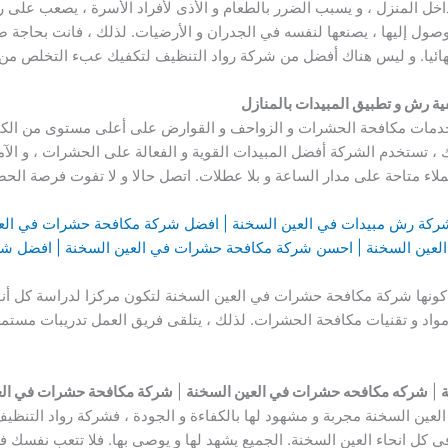
خل المنزل ، و يسبب الضرر بالطعام و الأذى لأفراد الأسرة ، يصعب على ر
صول إليها ، يصنعها لنفسه في الجدران و الأرضيات. لذلك ، فانت بحاجة
ائيا. و ليس هناك أفضل من شركة رواد التنظيف لتكفيك عبء التخلص من ال
ية رش و تطبيق المبيدات بالمنازل
خدمات مكافحة الحشرات و الزواحف و القوارض على أعلى مستوى من الكف
، تستخدم الشركة أفضل المبيدات القوية و الفعالة على الحشرات ، و الآمن
لاء متاحة على مدار الساعة و بلا عطلات. اتصل حالا و لا تفوت فرصة ال
شركة رش مبيدات في العين السخنة | افضل شركة مكافحة حشرات في ال
لعين السخنة | احسن شركة مكافحة حشرات في العين السخنة | افضل شر
 كونها شركة مكافحة حشرات في العين السخنة لتكون مركزا لدراسة كل أن
مواد و تقنيات مكافحة الحشرات. لذلك ، يتلقى فريق العمل تدريبات مستمر
|
شركه مكافحه حشرات في العين السخنة
|
شركة مكافحة حشرات في الع
ن السخنة مجربة و مشهود لها بالكفاءة و الجودة ، فشركة رواد التنظيف
 كل انحاء العين السخنة. الجميع يشهد لها و يوصي بها. فلا تتعب نفسك ف