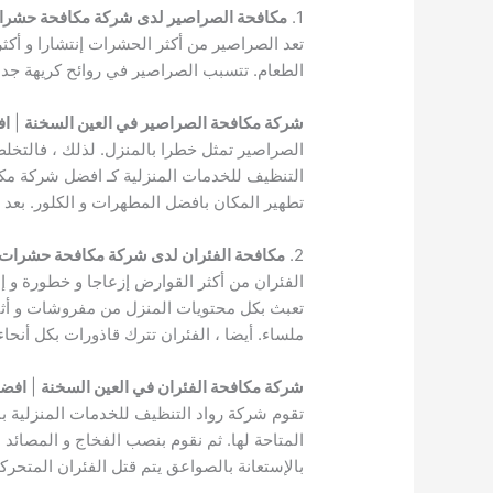
1.
مكافحة الصراصير لدى شركة مكافحة حشرات
تعد الصراصير من أكثر الحشرات إنتشارا و أكث
الطعام. تتسبب الصراصير في روائح كريهة جدا
شركة مكافحة الصراصير في العين السخنة
|
اف
الصراصير تمثل خطرا بالمنزل. لذلك ، فالتخ
التنظيف للخدمات المنزلية كـ افضل شركة مكاف
تطهير المكان بافضل المطهرات و الكلور. بعد ذ
2.
مكافحة الفئران لدى شركة مكافحة حشرات 
الفئران من أكثر القوارض إزعاجا و خطورة و إض
تعبث بكل محتويات المنزل من مفروشات و أثاث 
ملساء. أيضا ، الفئران تترك قاذورات بكل أنح
شركة مكافحة الفئران في العين السخنة
|
افضل
تقوم شركة رواد التنظيف للخدمات المنزلية بم
المتاحة لها. ثم نقوم بنصب الفخاج و المصائد 
بالإستعانة بالصواعق يتم قتل الفئران المتحرك