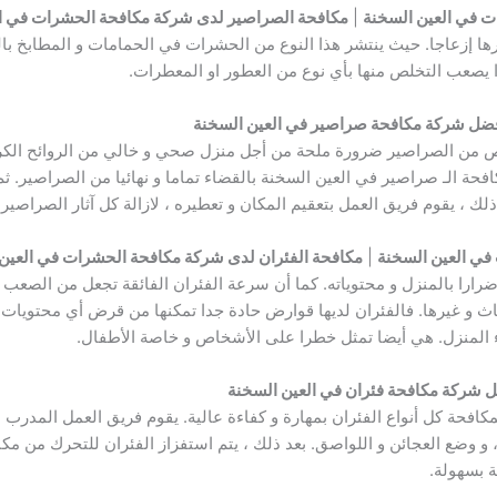
 في العين السخنة
|
مكافحة الصراصير لدى شركة مكافحة الحشرات في ال
رها إزعاجا. حيث ينتشر هذا النوع من الحشرات في الحمامات و المطابخ ب
 يصعب التخلص منها بأي نوع من العطور او المعطرات.
ضل شركة مكافحة صراصير في العين السخنة
لص من الصراصير ضرورة ملحة من أجل منزل صحي و خالي من الروائح الكر
حة الـ صراصير في العين السخنة بالقضاء تماما و نهائيا من الصراصير. ث
لك ، يقوم فريق العمل بتعقيم المكان و تعطيره ، لازالة كل آثار الصراصي
في العين السخنة
|
مكافحة الفئران لدى شركة مكافحة الحشرات في العين
رارا بالمنزل و محتوياته. كما أن سرعة الفئران الفائقة تجعل من الصعب جد
و غيرها. فالفئران لديها قوارض حادة جدا تمكنها من قرض أي محتويات با
اء المنزل. هي أيضا تمثل خطرا على الأشخاص و خاصة الأطفال.
 شركة مكافحة فئران في العين السخنة
كافحة كل أنواع الفئران بمهارة و كفاءة عالية. يقوم فريق العمل المدرب 
، و وضع العجائن و اللواصق. بعد ذلك ، يتم استفزاز الفئران للتحرك من مك
ة بسهولة.