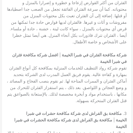
الفئران من أكثر القوارض إزعاجا و خطورة و إضرارا بالمنزل و
محتوياته. كما أن سرعة الفئران الفائقة تجعل من الصعب جدا اصطيادها
أو قتلها. إضافة إلى أن الفئران تعبث بكل محتويات المنزل من
مفروشات و أثاث و غيرها. فالفئران لديها قوارض حادة جدا تمكنها من
قرض أي محتويات بالمنزل ، سواء كانت لينة ، خشنة ، حادة أو ملساء.
أيضا ، الفئران تترك قاذورات بكل أنحاء المنزل. هي أيضا تمثل خطرا
على الأشخاص و خاصة الأطفال.
شركة مكافحة الفئران في شبرا الخيمة
|
افضل شركة مكافحة فئران
في شبرا الخيمة
تقوم شركة رواد التنظيف للخدمات المنزلية بمكافحة كل أنواع الفئران
بمهارة و كفاءة عالية. يقوم فريق العمل المدرب لدى الشركة بتحديد
أماكن الفئران و الممرات المتاحة لها. ثم نقوم بنصب الفخاج و المصائد ،
و وضع العجائن و اللواصق. بعد ذلك ، يتم استفزاز الفئران للتحرك من
مكانها ، باستخدام مواد و أبخرة مخصصة لذلك. بالإستعانة بالصواعق يتم
قتل الفئران المتحركة بسهولة.
3.
مكافحة بق الفراش لدى شركة مكافحة حشرات في شبرا
الخيمة
|
مكافحة بق الفراش لدى شركة مكافحة الحشرات في شبرا
الخيمة