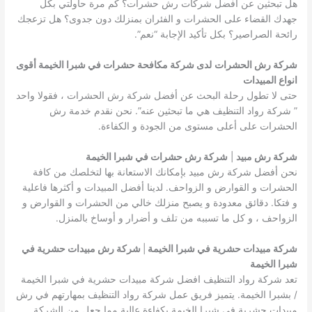
هل تبحثين عن أفضل شركات رش حشرات؟ كم مرة حاولتي بكل
جهدك القضاء على الحشرات و الفئران بمنزلك دون جدوى؟ هل تزعجك
رائحة الصراصير؟ بكل تأكيد الإجابة “نعم”.
شركة رش الحشرات
لدى شركة مكافحة حشرات في شبرا الخيمة أقوى
انواع المبيدات
حتى لا تطول رحلة البحث عن أفضل شركة رش الحشرات ، فقولا واحد
” شركة رواد التنظيف هي ما تبحثين عنه”. نحن نقدم خدمة رش
الحشرات على أعلى مستوى من الجودة و الكفاءة.
شركة رش مبيد
|
شركة رش حشرات في شبرا الخيمة
نحن أفضل شركة رش مبيد بإمكانك الاستعانة بها لتخلصك من كافة
الحشرات و القوارض و الزواحف. لدينا أفضل المبيدات و أكثرها فاعلية
و فتكا. دقائق معدودة و يصبح منزلك خالي من الحشرات و القوارض و
الزواحف ، و كل ما تسببه من تلف و أضرار و أوساخ بالمنزل.
شركة مبيدات حشرية في شبرا الخيمة
|
شركة رش مبيدات حشرية في
شبرا الخيمة
تعد شركة رواد التنظيف افضل شركة مبيدات حشرية في شبرا الخيمة
/ بشبرا الخيمة. يتميز فريق عمل شركة رواد التنظيف بمهارتهم في رش
مبيدات حشرية في شبرا الخيمة بكفاءة عالية مما جعل من الشركة