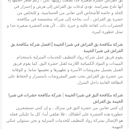
بق الفراش حشرة صغيرة جدا يصعب رؤيتها. لكن ، رغم صغر حجمها إلا
أنها تلدغ بشراسة. تؤدي لدغات بق الفراش إلى هرش و إحمرار في
الجلد و خاصة للأشخاص التي تعاني من الحساسية. و للتخلص من
حشرة بق الفراش ، أنت بحاجة إلى شركة متخصصة في مكافحة
الحشرات ذات كفاءة عالية و خبرة. ذلك ، لأن هذه الحشرة صغيرة جدا و
تمثل خطورة كبيرة.
شركة مكافحة بق الفراش في شبرا الخيمة | افضل شركة مكافحة بق
الفراش في شبرا الخيمة
يقوم فريق عمل شركة رواد التنظيف للخدمات المنزلية باستخدام
المبيدات و المواد الكميائية اللازمة لقتل حشرة البق. كما يقوم فريق
العمل بغسيل مفروشات الأسرة و تطهيرها و تعقيمها تماما. و للوقاية
من حشرة بق الفراش يجب تغيير المفروشات باستمرار و الحفاظ على
النظافة العامة داخل المنزل.
شركة مكافحة البق في شبرا الخيمة
|
شركة مكافحة حشرات في شبرا
الخيمة
بق الفراش
إن كنتي تعانين من حشرة البق في منزلك ، و إن كنتي تستشعرين
خطورة هذه الحشرة على أطفالك ، فلا تقلقي أبدا. كل ما عليكي فعله
هو الإتصال بشركة رواد التنظيف للخدمات المنزلية و نحن سنتولى عنكي
المهمة.