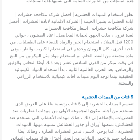
هذه المنتجات من التأثيرات السامة التي تسببها هذه المنتجات.
تطور استخدام المبيدات الحشرية | افضل شركة مكافحة حشرات |
ابادة الحشرات بشبرا الخيمة | الشركة الالمانية لابادة الحشرات | أفضل
شركة مكافحة حشرات | اسعار مكافحة الحشرات
لعدة قرون ، بذلت الجهود لحماية المحاصيل. اعتاد الصينيون ، حوالي
1200 قبل الميلاد ، استخدام الجير والرماد للقضاء على الطفيليات. من
ناحية أخرى ، كان الرومان وحدهم في استخدام الكبريت والقار ، وهي
مادة مشتقة من النفط الخام. تم استخدام مواد مثل النيكوتين من التبغ
في وقت مبكر من القرن السادس عشر وبعد ذلك أيضًا النحاس والزئبق
والرصاص. بعد الحرب العالمية الثانية ، بدأ استخدام المواد الكيميائية
الحقيقية بينما توجد اليوم مبيدات آفات كيميائية للاستخدام الزراعي
والبستنة.
5 فئات من المبيدات الحشرية
تنقسم المبيدات الحشرية إلى 5 فئات رئيسية بناءً على الغرض الذي
تستخدم من أجله. تتكون المجموعة الأولى من مبيدات الفطريات ضد
الفطريات. بالإضافة إلى ذلك ، هناك مبيدات الأعشاب التي تستخدم ضد
الحشائش: تمتصها أوراق أو جذور الحشائش مسببة موتها. المبيدات
الحشرية ، كما يوحي الاسم ، تدمر الحشرات الضارة ، وهناك أيضًا
مبيدات حشرية تحمي النباتات من العث. أخيرًا ، هناك مبيدات النيماتودا