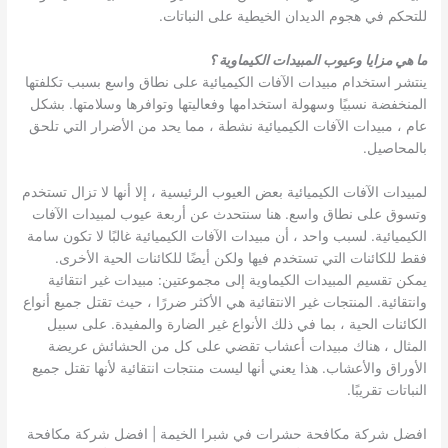
للتحكم في هجوم الديدان الخيطية على النباتات.
ما هي مزايا وعيوب المبيدات الكيماوية ؟
ينتشر استخدام مبيدات الآفات الكيميائية على نطاق واسع بسبب تكلفتها
المنخفضة نسبيًا وسهولة استخدامها وفعاليتها وتوافرها وسلامتها. بشكل
عام ، مبيدات الآفات الكيميائية نشطة ، مما يحد من الأضرار التي تلحق
بالمحاصيل.
لمبيدات الآفات الكيميائية بعض العيوب الرئيسية ، إلا أنها لا تزال تستخدم
وتسوق على نطاق واسع. هنا سنتحدث عن أربعة عيوب لمبيدات الآفات
الكيميائية. لسبب واحد ، أن مبيدات الآفات الكيميائية غالبًا لا تكون سامة
فقط للكائنات التي تستخدم فيها ولكن أيضًا للكائنات الحية الأخرى.
يمكن تقسيم المبيدات الكيماوية إلى مجموعتين: مبيدات غير انتقائية
وانتقائية. المنتجات غير الانتقائية هي الأكثر ضررًا ، حيث تقتل جميع أنواع
الكائنات الحية ، بما في ذلك الأنواع غير الضارة والمفيدة. على سبيل
المثال ، هناك مبيدات أعشاب تقضي على كل من الحشائش عريضة
الأوراق والأعشاب. هذا يعني أنها ليست منتجات انتقائية لأنها تقتل جميع
النباتات تقريبًا.
افضل شركة مكافحة حشرات في شبرا الخيمة | افضل شركة مكافحة