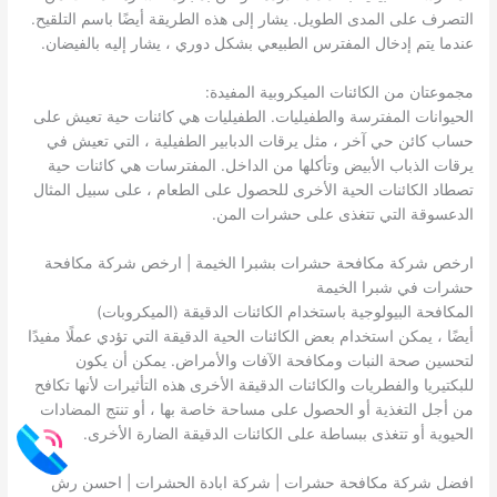
التصرف على المدى الطويل. يشار إلى هذه الطريقة أيضًا باسم التلقيح.
عندما يتم إدخال المفترس الطبيعي بشكل دوري ، يشار إليه بالفيضان.
مجموعتان من الكائنات الميكروبية المفيدة:
الحيوانات المفترسة والطفيليات. الطفيليات هي كائنات حية تعيش على
حساب كائن حي آخر ، مثل يرقات الدبابير الطفيلية ، التي تعيش في
يرقات الذباب الأبيض وتأكلها من الداخل. المفترسات هي كائنات حية
تصطاد الكائنات الحية الأخرى للحصول على الطعام ، على سبيل المثال
الدعسوقة التي تتغذى على حشرات المن.
ارخص شركة مكافحة حشرات بشبرا الخيمة | ارخص شركة مكافحة
حشرات في شبرا الخيمة
المكافحة البيولوجية باستخدام الكائنات الدقيقة (الميكروبات)
أيضًا ، يمكن استخدام بعض الكائنات الحية الدقيقة التي تؤدي عملًا مفيدًا
لتحسين صحة النبات ومكافحة الآفات والأمراض. يمكن أن يكون
للبكتيريا والفطريات والكائنات الدقيقة الأخرى هذه التأثيرات لأنها تكافح
من أجل التغذية أو الحصول على مساحة خاصة بها ، أو تنتج المضادات
الحيوية أو تتغذى ببساطة على الكائنات الدقيقة الضارة الأخرى.
افضل شركة مكافحة حشرات | شركة ابادة الحشرات | احسن رش