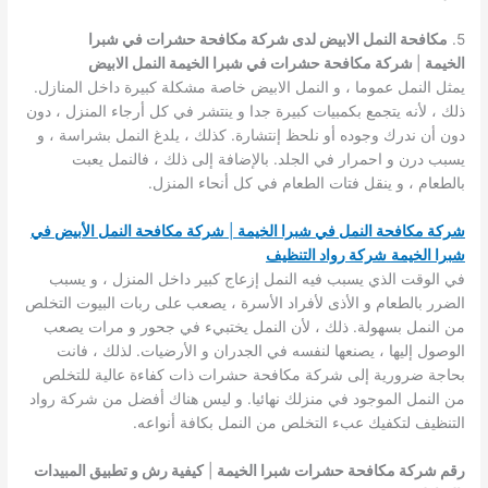
5.
مكافحة النمل الابيض لدى شركة مكافحة حشرات في شبرا
الخيمة
|
شركة مكافحة حشرات في شبرا الخيمة النمل الابيض
يمثل النمل عموما ، و النمل الابيض خاصة مشكلة كبيرة داخل المنازل.
ذلك ، لأنه يتجمع بكمبيات كبيرة جدا و ينتشر في كل أرجاء المنزل ، دون
دون أن ندرك وجوده أو نلحظ إنتشارة. كذلك ، يلدغ النمل بشراسة ، و
يسبب درن و احمرار في الجلد. بالإضافة إلى ذلك ، فالنمل يعبت
بالطعام ، و ينقل فتات الطعام في كل أنحاء المنزل.
شركة مكافحة النمل في شبرا الخيمة
|
شركة مكافحة النمل الأبيض في
شبرا الخيمة
شركة رواد التنظيف
في الوقت الذي يسبب فيه النمل إزعاج كبير داخل المنزل ، و يسبب
الضرر بالطعام و الأذى لأفراد الأسرة ، يصعب على ربات البيوت التخلص
من النمل بسهولة. ذلك ، لأن النمل يختبيء في جحور و مرات يصعب
الوصول إليها ، يصنعها لنفسه في الجدران و الأرضيات. لذلك ، فانت
بحاجة ضرورية إلى شركة مكافحة حشرات ذات كفاءة عالية للتخلص
من النمل الموجود في منزلك نهائيا. و ليس هناك أفضل من شركة رواد
التنظيف لتكفيك عبء التخلص من النمل بكافة أنواعه.
رقم شركة مكافحة حشرات شبرا الخيمة
|
كيفية رش و تطبيق المبيدات