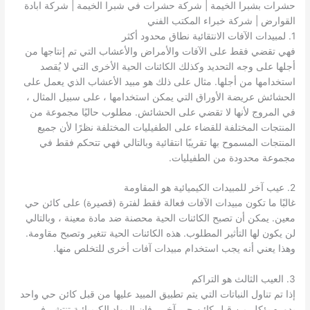
حشرات بشبرا الخيمة | شركة حشرات في شبرا الخيمة | شركة ابادة
القوارض | شركة خبراء المكتب الفني
1. لمبيدات الآفات الانتقائية نطاق محدود أكثر
فهي تقضي فقط على الآفات والأمراض والأعشاب التي تم إنتاجها من
أجلها على وجه التحديد وكذلك الكائنات الحية الأخرى التي لا يُقصد
استخدامها من أجلها. مثال على ذلك هو مبيد الأعشاب الذي يعمل على
الحشائش عريضة الأوراق التي يمكن استخدامها ، على سبيل المثال ،
في المروج لأنها لا تقضي على الحشائش. مطلوب حاليًا مجموعة من
المنتجات المختلفة للقضاء على الطفيليات المختلفة نظرًا لأن جميع
المنتجات المسموح بها تقريبًا انتقائية وبالتالي فهي تتحكم فقط في
مجموعة محدودة من الطفيليات.
2. عيب آخر للمبيدات الكيميائية هو المقاومة
غالبًا ما تكون مبيدات الآفات فعالة فقط لفترة (قصيرة) على كائن حي
معين. يمكن أن تصبح الكائنات الحية محصنة ضد مادة معينة ، وبالتالي
لن يكون لها التأثير المطلوب. هذه الكائنات الحية تتغير وتصبح مقاومة.
وهذا يعني أنه يجب استخدام مبيدات آفات أخرى للتخلص منها.
3. العيب الثالث هو التراكم
إذا تم تناول النباتات التي يتم تطبيق المبيد عليها من قبل كائن حي واحد
بدوره يؤكل من قبل كائن حي آخر ، فإن المواد الكيميائية تنتشر في