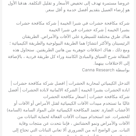
عروضا مستمرة تهدف إلى تخفيض الأسعار و تقليل التكلفة. هدفنا الأول
هو إرضاء العميل بتقديم أفضل خدمة و أقل سعر.
شركة مكافحة حشرات في شبرا الخيمة | شركة مكافحة حشرات
بشبرا الخيمة | شركة حشرات في شبرا الخيمة
هناك طرق مختلفة للسيطرة على الآفات والأمراض. الطريقتان
الرئيسيتان والأكثر انتشارًا هما الطريقة البيولوجية والطريقة الكيميائية ؛
ومع ذلك ، هناك اختلافات جوهرية بين هاتين الطريقتين. ستحاول هذه
المقالة شرح السياق والمبادئ الكامنة وراء كل طريقة فردية ، بالإضافة
إلى الاختلافات بينهما.
بواسطة Canna Research
التدخل الكيميائي لمحاربة الحشرات | افضل شركة مكافحة حشرات |
ابادة الحشرات بشبرا الخيمة | الشركة الالمانية لابادة الحشرات | أفضل
شركة مكافحة حشرات | اسعار مكافحة الحشرات
غالبًا ما تستخدم مبيدات الآفات الكيميائية لقتل الأمراض أو الآفات أو
الأعشاب الضارة. تعتمد المكافحة الكيميائية على المواد السامة (السامة)
للحشرات. عند استخدام مبيدات الآفات الفعالة لحماية النباتات من
الآفات والأمراض ونمو الحشائش ، فإننا نتحدث عن منتجات وقاية
النبات. من الواضح أنه من الضروري ألا تعاني النباتات التي تحتاج إلى