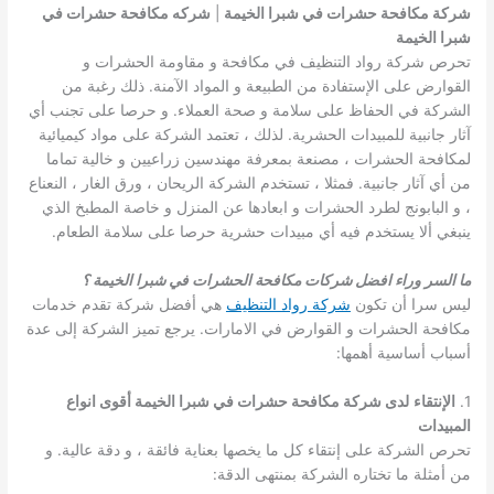
شركة مكافحة حشرات في شبرا الخيمة
|
شركه مكافحة حشرات في
شبرا الخيمة
تحرص شركة رواد التنظيف في مكافحة و مقاومة الحشرات و
القوارض على الإستفادة من الطبيعة و المواد الآمنة. ذلك رغبة من
الشركة في الحفاظ على سلامة و صحة العملاء. و حرصا على تجنب أي
آثار جانبية للمبيدات الحشرية. لذلك ، تعتمد الشركة على مواد كيميائية
لمكافحة الحشرات ، مصنعة بمعرفة مهندسين زراعيين و خالية تماما
من أي آثار جانبية. فمثلا ، تستخدم الشركة الريحان ، ورق الغار ، النعناع
، و البابونج لطرد الحشرات و ابعادها عن المنزل و خاصة المطبخ الذي
ينبغي ألا يستخدم فيه أي مبيدات حشرية حرصا على سلامة الطعام.
ما السر وراء افضل شركات مكافحة الحشرات في شبرا الخيمة ؟
ليس سرا أن تكون
شركة رواد التنظيف
هي أفضل شركة تقدم خدمات
مكافحة الحشرات و القوارض في الامارات. يرجع تميز الشركة إلى عدة
أسباب أساسية أهمها:
1.
الإنتقاء
لدى شركة مكافحة حشرات في شبرا الخيمة أقوى انواع
المبيدات
تحرص الشركة على إنتقاء كل ما يخصها بعناية فائقة ، و دقة عالية. و
من أمثلة ما تختاره الشركة بمنتهى الدقة: