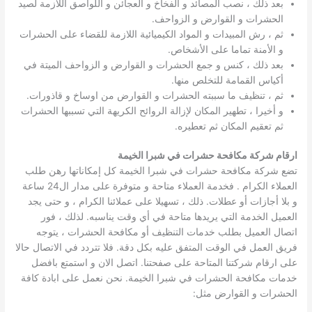
بعد ذلك ، نصب المصائد و الفخاخ و العجائن و اللواصق اللازمة لصيد
الحشرات و القوارض و الزواحف.
ثم ، رش المبيدات و المواد الكيميائية اللازمة للقضاء على الحشرات
و الأمنة تماما على الأشخاص.
بعد ذلك ، كنس و جمع الحشرات و القوارض و الزواحف الميتة في
أكياس القمامة للتخلص منها.
ثم ، تنظيف ما سببته الحشرات و القوارض من اوساخ و قاذورات.
و أخيرا ، تطهير المكان لإزالة الروائح الكريهة التي تسببها الحشرات
ثم تعقيم المكان ثم تعطيره.
ارقام شركة مكافحة حشرات في شبرا الخيمة
تضع شركة مكافحة حشرات في شبرا الخيمة كل إمكاناتها رهن طلب
العملاء الكرام . فخدمة العملاء متاحة و متوفرة على مدار ال24 ساعة
و بلا أجازات أو عطلات. ذلك ، تسهيلا على عملائنا الكرام ، و حتى يجد
العميل الخدمة التي يريدها متاحة في أي وقت يناسبه. لذلك ، فور
اتصال العميل بطلب خدمات التنظيف أو مكافحة الحشرات ، يتوجه
فريق العمل في الوقت المتفق عليه بكل دقة. فلا تتردد في الاتصال حالا
على ارقام شركتنا المتاحة على صفحتنا. اتصل الان و استمتع بافضل
خدمات مكافحة الحشرات في شبرا الخيمة. نحن نعمل على ابادة كافة
الحشرات و القوارض مثل: