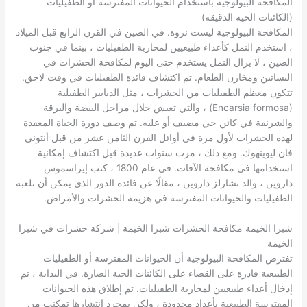
المكافحة البيولوجية باستخدام الحيوانات المفترسة أو الطفيليات
(الكائنات الحية الدقيقة)
المكافحة البيولوجية ليست نزوة. في الصين في القرن الرابع قبل الميلاد
، استخدم النمل كأعداء طبيعيين لمحاربة الطفيليات ، بينما في جنوب
الصين ، لا يزال النمل يستخدم حتى اليوم لمكافحة الحشرات في
البساتين ومخازن الطعام. تم اكتشاف فائدة الطفيليات في وقت لاحق.
تتكون معظم الطفيليات من الحشرات ، مثل الدبابير الطفيلية
(Encarsia formosa) ، والتي تعيش خلال مراحل البيضة واليرقة
والشرنقة في كائن حي مضيف أو عليه. تم وصف دورة الحياة المعقدة
لهذه الحشرات لأول مرة في أوائل القرن الثامن عشر من قبل أنتوني
فان ليوينهوك. ومع ذلك ، مرت سنوات عديدة قبل اكتشاف إمكانية
استخدامها في مكافحة الآفات. في عام 1800 ، كتب إيراسموس
داروين ، والد تشارلز داروين ، مقالًا عن فائدة الدور الذي يمكن أن تلعبه
الطفيليات والحيوانات المفترسة في هزيمة الحشرات والأمراض.
شبرا الخيمة مكافحة الحشرات شبرا الخيمة | شركة حشرات في شبرا
الخيمة
تفترض المكافحة البيولوجية أن الحيوانات المفترسة أو الطفيليات
الطبيعية قادرة على القضاء على الكائنات الحية الضارة. في البداية ، تم
إدخال أعداء طبيعيين لمحاربة الطفيليات. تم إطلاق هذه الحيوانات
المفترسة الطبيعية بأعداد محدودة ، ولكن بمجرد انتشارها تمكنت من