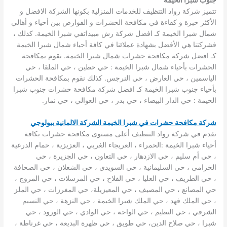
تتميز شركة رواد التنظيف للخدمات المنزلية بكونها الشركة الافضل و
الأكثر خبرة و كفاءة في مكافحة الحشرات و القوارض بين أحياء و أهالي
شمال شبرا الخيمة كـ افضل شركة رش مبيداتفي شبرا الخيمة. كذلك ،
فشركتنا هي الأفضل بشهادة عملائنا في كافة أحياء شمال شبرا الخيمة
كـ افضل شركة مكافحة حشرات شمال شبرا الخيمة. نقوم بمكافحة
الحشرات بأحياء شمال شبرا الخيمة : حي حطين ، حي الملقا ، حي
الياسمين ، حي العارض ، حي النرجس. كذلك نقوم بمكافحة الحشرات
بأحياء جنوب شبرا الخيمة كـ افضل شركة مكافحة حشرات جنوب شبرا
الخيمة : حي الدار البيضاء ، حي بدر ، حي العوالي ، حي نمار.
شركة مكافحة حشرات في شبرا الخيمة الشركة الالمانية بيولوجي
نقدم في شركة رواد التنظيف أعلى مستوى مكافحة حشرات بكافة
أحياء شبرا الخيمة :الحمراء ، العريجاء الغربي ، العزيزية ، حمام الدرعية
، حي أم سليم ، حي الازدهار ، حي التعاون ، حي الجزيرة ، حي
الخزامى ، حي السليمانية ، حي السويدي ، حي الشعلان ، حي الصحافة
، حي الطريف ، حي العليا ، حي الفلاح ، حي المرسلات ، حي المروج ،
حي المصانع ، حي المصيف ، حي المعيزيلة، حي المغرزات ، حي الملز
، حي الملك فهد ، حي الملك شبرا الخيمة ، حي النزهة ، حي النسيم
الشرقي ، حي النظيم ، حي الواحة ، حي الوادي ، حي الورود ، حي
شبرا ، حي صلاح الدين، حي طويق ، حي ظهرة البديعة ، حي غرناطة ،