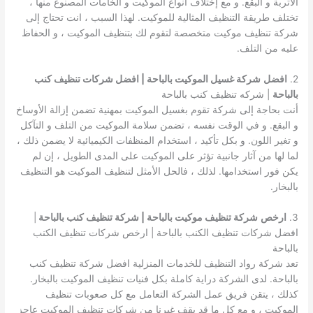
الأتربة و البقع. و مع إختلاف انواع الموكيت و الخامات المصنوع منها ،
تختلف طريقة التنظيف المثالية للموكيت. لهذا السبب ، انت تحتاج إلى
شركة تنظيف موكيت متخصصة لتقوم لك بتنظيف الموكيت ، و الحفاظ
عليه من التلف.
2.
افضل
شركة غسيل الموكيت بالباحة | افضل شركات تنظيف كنب
بالباحة
| شركه تنظيف كنب بالباحة
أنت بحاجة إلى شركة تقوم بغسيل الموكيت بمهنية تضمن إزالة الأوساخ
و البقع. و في الوقت نفسه ، تضمن سلامة الموكيت من التلف و التآكل
و تغير اللون. و بكل تأكيد ، استخدام المنظفات الكيميائية لا يضمن ذلك ،
لما لها من آثار جانبية تؤثر على الموكيت على المدى الطويل ، إن لم
يكن فور استخدامها. لذلك ، فالحل الأمثل لتنظيف الموكيت هو التنظيف
بالبخار.
3.
ارخص
شركة تنظيف موكيت بالباحة | شركة تنظيف كنب بالباحة
|
افضل شركات تنظيف الكنب بالباحة | ارخص شركات تنظيف الكنب
بالباحة
تعد شركة رواد التنظيف للخدمات المنزلية افضل شركة تنظيف كنب
بالباحة. لدى الشركة دراية كاملة بكل فنيات تنظيف الموكيت بالبخار.
كذلك ، يتقن فريق عمل الشركة التعامل مع كل صعوبات تنظيف
الموكيت ، و مع كل ما قد يقف غيرنا من شركات تنظيف الموكيت عاجز