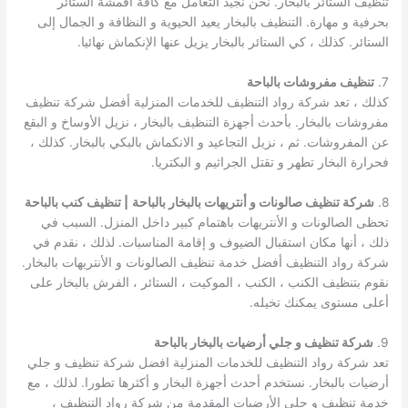
تنظيف الستائر بالبخار. نحن نجيد التعامل مع كافة أقمشة الستائر
بحرفية و مهارة. التنظيف بالبخار يعيد الحيوية و النظافة و الجمال إلى
الستائر. كذلك ، كي الستائر بالبخار يزيل عنها الإنكماش نهائيا.
7.
تنظيف مفروشات بالباحة
كذلك ، تعد شركة رواد التنظيف للخدمات المنزلية أفضل شركة تنظيف
مفروشات بالبخار. بأحدث أجهزة التنظيف بالبخار ، نزيل الأوساخ و البقع
عن المفروشات. ثم ، نزيل التجاعيد و الانكماش بالبكي بالبخار. كذلك ،
فحرارة البخار تطهر و تقتل الجراثيم و البكتريا.
8.
شركة تنظيف صالونات و أنتريهات بالبخار بالباحة
| تنظيف كنب بالباحة
تحظى الصالونات و الأنتريهات باهتمام كبير داخل المنزل. السبب في
ذلك ، أنها مكان استقبال الضيوف و إقامة المناسبات. لذلك ، نقدم في
شركة رواد التنظيف أفضل خدمة تنظيف الصالونات و الأنتريهات بالبخار.
نقوم بتنظيف الكنب ، الكنب ، الموكيت ، الستائر ، الفرش بالبخار على
أعلى مستوى يمكنك تخيله.
9.
شركة تنظيف و جلي أرضيات بالبخار بالباحة
تعد شركة رواد التنظيف للخدمات المنزلية افضل شركة تنظيف و جلي
أرضيات بالبخار. نستخدم أحدث أجهزة البخار و أكثرها تطورا. لذلك ، مع
خدمة تنظيف و جلي الأرضيات المقدمة من شركة رواد التنظيف ،