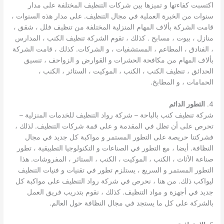
اكتسبت كفاءتها و تميزها بين شركات التنظيف المختلفة على مدار
سنوات من الخبرة العملية في مجال التنظيف. على مدار هذه السنوات ،
قامت الشركة بألاف المهام المنزلية المختلفة من تنظيف فلل ، شقق ،
منازل ، بيوت ، مسابح . كذلك ، تقوم الشركة تنظيف الكنب ، المدارس
، الفنادق ، المطاعم ، المستشفيات ، و الشركات. كذلك ، قامت الشركة
بألاف المهام من مكافحة الحشرات و القوارض و الزواحف ، تنسيق
الحدائق ، تنظيف الكنب ، الكنب ، الموكيت ، الستائر ، الكنب ،
الحمامات ، و المطابخ.
4.
التطور الدائم
شركة تنظيف كنب بالباحة – شركة رواد التنظيف للخدمات المنزلية –
تحرص على أن تظل في المقدمة و على قمة شركات التنظيف. لذلك ،
فشركتنا حريصة على التطور المستمر و مواكبة كل جديد في مجال
النظافة. أيضا ، مع التطور في الصناعات و التكنولوجيا التطبيقية ، تطور
صناعة الأثاث ، الكنب ، الموكيت ، الكنب ، الستائر ، المفروشات. هذا
التطور المستمر و السريع ، يستلزم تطور في تقنيات و فنيات التنظيف
ليواكب ذلك. من هنا ، نحرص في شركة رواد التنظيف على مواكبة كل
جديد في أجهزة و مواد التنظيف. كذلك ، نقوم بتدريب فريق العمل
بالشركة على كل ما يستجد في مجال النظافة حول العالم.