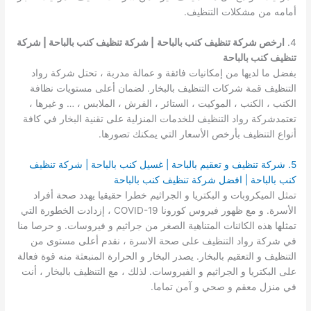
أمامه من مشكلات التنظيف.
4.
ارخص شركة تنظيف كنب بالباحة
| شركة تنظيف كنب بالباحة | شركة
تنظيف كنب بالباحة
بفضل ما لديها من إمكانيات فائقة و عمالة مدربة ، تحتل شركة رواد
التنظيف قمة شركات التنظيف بالبخار. لضمان أعلى مستويات نظافة
الكنب ، الكنب ، الموكيت ، الستائر ، الفرش ، الملابس ، … و غيرها ،
تعتمدشركة رواد التنظيف للخدمات المنزلية على تقنية البخار في كافة
أنواع التنظيف بأرخص الأسعار التي يمكنك تصورها.
5. شركة تنظيف و تعقيم بالباحة | غسيل كنب بالباحة | شركة تنظيف
كنب بالباحة | افضل شركة تنظيف كنب بالباحة
تمثل الميكروبات و البكتريا و الجراثيم خطرا حقيقيا يهدد صحة أفراد
الأسرة. و مع ظهور فيروس كورونا COVID-19 ، إزدادت الخطورة التي
تمثلها هذه الكائنات المتناهية الصغر من جراثيم و فيروسات. و حرصا منا
في شركة رواد التنظيف على صحة الاسرة ، نقدم أعلى مستوى من
التنظيف و التعقيم بالبخار. يصدر البخار و الحرارة المنبعثة منه قوة فعالة
على البكتريا و الجراثيم و الفيروسات. لذلك ، مع التنظيف بالبخار ، أنت
في منزل معقم و صحي و آمن تماما.