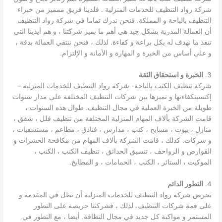
شركة رواد التنظيف للخدمات المنزلية . فلدينا فريق ممميز من خبراء
التنظيف بالباحة و المملكة. فنحن ندرك تماما في شركة رواد التنظيف
أن العمالة المدربة بشكل جيد هي أهم ما يميز شركتنا ، و هم أيدينا التي
تنفذ ما نهدف له بكل براعة و كفاءة. لذلك ، فنحن ننتقي العمالة بدقة ،
و على أساس من الخبرة و المهارة و الأمانة و الإلتزام.
3.
الخبرة و استحقاق الثقة
شركة تنظيف الكنب بالباحة- شركة رواد التنظيف للخدمات المنزلية –
إكتسبتكفاءتها و تميزها بين شركات التنظيف المختلفة على مدار سنوات
طويلة من الخبرة العملية في مجال التنظيف. طوال هذه السنوات ،
قامت الشركة بألاف المهام المنزلية المختلفة من تنظيف فلل ، شقق ،
منازل ، بيوت ، مسابح ، كنب ، مدارس ، فنادق ، مطاعم ، مستشفيات ،
و شركات. كذلك ، قامت الشركة بألاف المهام من مكافحة الحشرات و
القوارض و الزواحف ، تنسيق الحدائق ، تنظيف الكنب ، الكنب ،
الموكيت ، الستائر ، الكنب ، الحمامات ، و المطابخ.
4.
التطور الدائم
تحرص شركة رواد التنظيف للخدمات المنزلية أن تظل في المقدمة و
على قمة شركات التنظيف. لذلك ، فشركتنا حريصة على التطور
المستمر و مواكبة كل جديد في مجال النظافة. أيضا ، مع التطور في