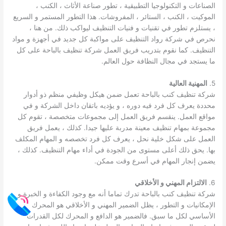
الصناعات و التكنولوجيا التطبيقية ، تطور صناعة الأثاث ، الكنب ،
الموكيت ، الكنب ، الستائر ، المفروشات. هذا التطور المستمر و السريع
، يستلزم تطور في تقنيات و فنيات التنظيف ليواكب ذلك. من هنا ،
نحرص في شركة رواد التنظيف على مواكبة كل جديد في أجهزة و مواد
التنظيف. كما نقوم بتدريب فريق العمل شركة تنظيف بالباحة على كل
ما يستجد في مجال النظافة حول العالم.
5.
المهنية العالية
شركة تنظيف كنب بالباحة تعمل ضمن هيكل وظيفي منظم ذو أدوار
محددة يعرف كل فرد فيه دوره ، و يؤديه باتقان داخل الشركة و في
مواقع العمل. ينقسم فريق العمل إلى مجموعات متخصصة ، تقوم كل
مجموعة بمهام تنظيف معينة مدربة عليها جيدا. كذلك ، يعمل فريق
العمل على شكل خلية نحل ، يعرف كل فرد تخصصه و المهام المكلف
بها. يحق ذلك أعلى مستوى من الجودة في أداء مهام التنظيف. كذلك ،
يضمن إنجار المهام في أسرع وقت ممكن.
6.
الالتزام المهني و الأخلاقي
شركة تنظيف كنب بالباحة تدرك تماما أنه مع وجود الكفاءة و الخبرة و
الإمكانيات و التطور ، يظل الضمير المهني و الأخلاقي هو المحرك
الأساسي لكل ما سبق. فالضمير هو الدافع و المحرك لكل القدرات