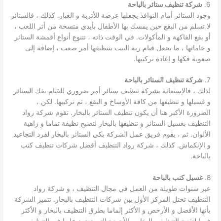
6.
شركة تنظيف ستائر بالباحة
وجود الستائر أمام النوافذ يجعلها عرضة للأتربة و الغبار. كذلك ، فالستائر
لا تسلم من البقع حين يمسك بها الأطفال بأيدي متسخة من أثر اللعب ،
أو بقع الفاكهة و المأكولات. في الوقت ذاته ، تتنوع أنواع أقمشة الستائر
و خاماتها ، ما يجعل قيام ربة البيت بتنظيفها أمر صعب ، إضافة إلى
صعوبة فكها و إعادة تركيبها.
7.
شركة تنظيف الستائر بالباحة
لذلك ، فالإستعانة بشركة تنظيف ستائر أمر ضروري للقيام بفك الستائر
و غسيلها و تنظيفها من كافة الأوساخ و البقع ، ثم تركيبها. لكن ،
الضرورة الأكبر هنا أن يكون تنظيف الستائر بالبخار. تقوم شركة رواد
التنظيف بغسيل الستائر و تنظيفها بالبخار لتصبح نظيفة تماما و زاهية
الألوان. ثم ، يقوم فريق عمل الشركة بكي الستائر بالبخار لفرد التجاعيد
و الإنكماش. كذلك ، شركة رواد التنظيف أفضل شركات تنظيف كنب
بالباحة.
8.
غسيل كنب بالباحة
عبر سنوات طويلة من العمل في مجال التنظيف ، و شركة رواد
التنظيف تحتل المركز الأول بين شركات التنظيف بالبخار. تتميز الشركة
بأنها الأفضل و الأرخص و الأكثر إلماما بطرق التنظيف بالبخار و الأكثر