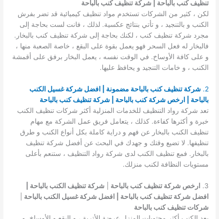
تنظيف كنب بالباحة | شركة تنظيف كنب بالباحة
لكن ، كثير من الشركات تستخدم مواد تنظيف كيميائية قد تضر بفرش
الكنب و بالتنجيد ، و تأتي بنتائج عكسية. لذلك ، فانت لست بحاجة إلى
مجرد شركة تنظيف كنب ، لكنك بحاجة إلى شركة تنظيف كنب بالبخار.
فالبخار له فعل السحر فهو يعمل بقوة على البقع ، خاصة الصعبة منها ،
و على كافة الأوساخ. في الوقت نفسه ، يعمل البخار برفق على أقمشة
الكنب ، و خامات التنجيد و يحافظ عليها.
2.
شركة تنظيف كنب بالباحة مضمونة | افضل شركة غسيل الكنب
بالباحة | ارخص شركة كنب بالباحة | شركة تنظيف كنب بالباحة
تعد شركة رواد التنظيف للخدمات المنزلية أكثر شركات تنظيف الكنب
خبرة و أكثرها كفاءة. كذلك ، يتعامل فريق عمل الشركة مع مهام
تنظيف الكنب بالبخار عن فهم و دراية كاملة بكل أنواع الكنب و طرق
تنظيفها. لا تضيع وقتك و جهدك في البحث عن أفضل شركة تنظيف
بالبخار. فمع تنظيف الكنب لدى شركة رواد التنظيف ، ستنعم بأعلى
مستويات النظافة لكنب منزلك.
3.
ارخص شركة تنظيف كنب بالباحة
|
شركة تنظيف الكنب بالباحة |
افضل شركة تنظيف كنب بالباحة | افضل شركة غسيل الكنب بالباحة
|
شركات تنظيف كنب بالباحة
يعد الكنب أكثر محتويات المنزل عرضة للأتربة ، و البقع و الأوساخ. و