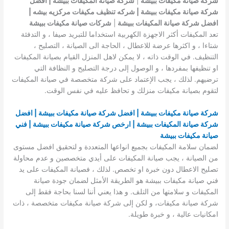
شركة صيانة مكيفات ببيشة
|
شركة صيانة المكيفات ببيشة | افضل
شركة صيانة مكيفات ببيشة | شركه تنظيف مكيفات مركزيه بيشه |
افضل شركة صيانة المكيفات ببيشة
|
شركات صيانة مكيفات ببيشة
تعد المكيفات أكثر الاجهزة الكهربية استخداما للتبريد صيفا ، و التدفئة
شتاءا ، و اكثرها عرضة للاعطال ، الحاجة الى الصيانة ، التصليح ،
التنظيف. في الوقت ذاته ، لا يمكن لاهل المنزل القيام بصيانة المكيفات
او تنظيفها بمفردها ، و الوصول إلى درجة التصليح و النظافة التي
ترضيهم. لذلك ، يجب الإعتماد على شركة متخصصة في صيانة المكيفات
لتقوم بصيانة مكيفات منزلك و تحافظ عليه في نفس الوقت.
شركة صيانة مكيفات ببيشة | افضل شركة صيانة مكيفات ببيشة | افضل
شركة صيانة المكيفات ببيشة | ارخص شركة صيانة مكيفات ببيشة | فني
صيانة مكيفات ببيشة
لضمان سلامة المكيفات بجميع انواعها المتعددة و لتحقيق افضل مستوى
من الصيانة ، يجب صيانة المكيفات على أيدي متخصصين و عدم محاولة
تصليح الاعطال دون خبرة او تخصص. لذلك ، فصيانة المكيفات على يد
فني صيانة مكيفات ببيشة هو الطريقة الأمثل لضمان جودة صيانة
المكيفات و سلامتها من التلف. و هذا يعني أننا لسنا بحاجة فقط إلى
شركة صيانة مكيفات، و لكن إلى شركة صيانة مكيفات متخصصة ، ذات
امكانيات عالية ، و خبرة طويلة.