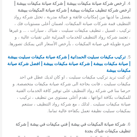
4.
ارخص شركة صيانة مكيفات ببيشة
| شركة صيانة مكيفات ببيشة |
ارخص شركة تنظيف مكيفات ببيشة | شركة صيانة المكيفات ببيشة
بفضل ما لديها من إمكانيات فائقة و عمالة مدربة ، تحتل شركة رواد
التنظيف قمة شركات صيانة المكيفات. لضمان أعلى مستويات فك ،
تركيب ، غسيل ، تنظيف مكيفات سبليت ، شباك ، سيارات ، … و غيرها
، تعتمد شركة رواد التنظيف للخدمات المنزلية على تقنيات عالية ، و
خبرة طويلة في صيانة المكيفات ، بأرخص الأسعار التي يمكنك تصورها.
5.
تركيب مكيفات سبليت الحمدانية | شركة صيانة مكيفات سبليت ببيشة
| صيانة مكيفات ببيشة | شركة صيانة مكيفات ببيشة | افضل شركة صيانة
مكيفات ببيشة
ان كنت تريد تركيب مكيفات سبليت ، او كان لديك عطل في احد
مكيفات سبليت ، فانت بحاجة الى شركة صيانة مكيفات متخصصة. و
حرصا منا في شركة رواد التنظيف على توفير كافة الخدمات الفنية
للمكيفات بكافة انواعها ، نقدم أعلى مستوى من تنظيف ، تركيب ،
صيانة مكيفات سبليت . لذلك ، مع شركة رواد التنظيف ، ستنعم
بمكيفات سبليت نظيفة تعمل بكفاءة عالية تماما.
6.
شركة صيانة المكيفات في بيشة | فني مكيفات في بيشة
| شركة
تنظيف مكيفات شباك بجدة