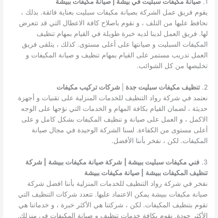
1.
صيانة مكيفات سبليت في بيشة | صيانة مكيفات ببيشة
يقوم فريق عمل الشركة بصيانة مكيفات سبليت بعناية فائقة. بذلك ،
نحافظ عليها من التلف ، و نقوم باصلاح كافة الاعطال التي قد تتعرض
لها. فريق العمل لدينا لديه خبرة طويلة في القيام بمهام تنظيف
المكيفات السبليت و صيانتها على أعلى مستوى. كذلك ، يتلقى فريق
العمل تدريب مستمر على القيام بمهام تنظيف و صيانة المكيفات و
تخليصها من كل الشوائب.
2.
تنظيف مكيفات سبليت جدة
|
شركات تركيب مكيفات
نعتمد في شركة رواد التنظيف للخدمات المنزلية على تقنيات و أجهزة
حديثة ، لضمان القيام بكافة المهام و الخدمات التي نؤجها على الوجه
الاكمل ، و العمل على صيانة و تنظيف المكيفات بشكل كامل و على
أعلى مستوى من الكفاءة. لسنا الشركة الوحيدة في مجال صيانة
المكيفات. لكن ، نفخر بأننا الأفضل.
3.
فني مكيفات سبليت ببيشة |
شركة صيانة مكيفات ببيشة
| شركة
تنظيف المكيفات ببيشة
| صيانة مكيفات ببيشة
نفخر في شركة رواد التنظيف للخدمات المنزلية بأننا افضل شركة
صيانة مكيفات ببيشة يمكن الاعتماد عليها. تتعدد شركات التنظيف التي
تقوم بتنظيف المكيفات. لكن ، شركتنا هي الأكثر خبرة ، و خدماتنا هي
الأكثر جودة. نقوم بكافة خدمات تنظيف و صيانة المكيفات في منزلك.