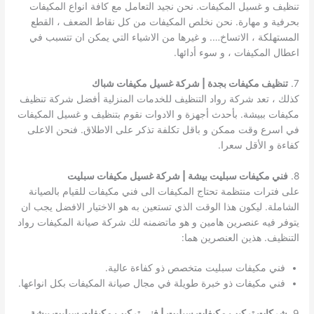
تنظيف و غسيل المكيفات. نحن نجيد التعامل مع كافة انواع المكيفات
بحرفية و مهارة. نحن نخلص المكيفات من كل نقاط الضعف ، القطع
المستهلكة ، الاتساخ…. و غيرها من الاشياء التي يمكن ان تتسبب في
اعطال المكيفات ، و سوء أدائها.
7.
تنظيف مكيفات بجدة | شركة غسيل مكيفات شباك
كذلك ، تعد شركة رواد التنظيف للخدمات المنزلية أفضل شركة تنظيف
مكيفات ببيشة. بأحدث أجهزة و الادوات نقوم بتنظيف و غسيل المكيفات
في اسرع وقت ممكن و باقل تكلفة تذكر على الاطلاق. فنحن الاعلى
كفاءة و الأقل سعرا.
8.
فني مكيفات سبليت بيشة | شركة غسيل مكيفات سبليت
على فترات منتظمة تحتاج المكيفات الى فني مكيفات للقيام بالصيانة
الشاملة. ليكون هذا الوقت الذي تستعين به هو الاختيار الافضل يجب ان
يتوفر فيه عنصرين هامين و هو ماتضمنه لك شركة صيانة المكيفات رواد
التنظيف. هذين العنصرين هما:
فني مكيفات سبليت متخصص ذو كفاءة عالية.
فني مكيفات ذو خبرة طويلة في مجال صيانة المكيفات بكل انواعها.
9.
شركات تركيب مكيفات سبليت | فني تركيب مكيفات سبليت بيشة