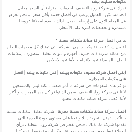
مكيفات سبليت بيشة
ندرك في شركة رواد التنظيف للخدمات المنزلية أن السعر مقابل
الخدمة. لكن ، العميل يرغب في أفضل خدمة بأقل سعر. و نحن نحرص
في المقام الأول على إرضاء العميل. لذلك ، نقدم لعملائنا عروضا
مستمرة و تخفيضات كبيرة على الأسعار.
ما هي
افضل شركة صيانة مكيفات ببيشة
؟
افضل شركة صيانة مكيفات هي الشركة التي تمتلك كل مقومات النجاح
من عمالة مدربة ذات خبرة ، أجهزة و أدوات تنظيف متطورة ، إمكانيات
النقل ، المصداقية و الإلتزام ، الأمانة و الإخلاص.
ابغي افضل شركة تنظيف مكيفات ببيشة | فني مكيفات بيشة | افضل
فني مكيفات الحمدانيه
توافر هذه المقومات في شركة ما أمر صعب ، لكنه ليس بالمستحيل.
لأننا في شركة رواد التنظيف نضمن لك توافر كل هذه المميزات و أكثر.
لأننا أفضل شركة صيانة مكيفات تبغينها.
افضل
شركة صيانة مكيفات ببيشة
مجربة
| شركة تنظيف مكيفات ببيشة
بالتأكيد ، تمثل التجربة دليلا واقعيا على مستوى جودة الخدمة التي
تقدمها شركة ما. لذلك ، فنحن نفخر في شركة رواد التنظيف برأي
العملاء فيما نقدمه من خدمات صيانة المكيفات و تنظيفها. فشركتنا