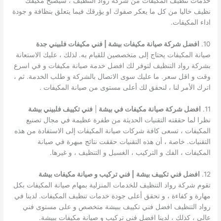
خدمات تنظيف المكيفات من شركة رواد التنظيف ، سيصبح مكيفك
نظيف خاليا من كل ما يعكر صفوك او يؤرقك فيما يتعلق بنظافة و جودة
اداء المكيفات.
10.
افضل شركة صيانة مكيفات بيشة | فني مكيفات فلبيني جدة
صيانة المكيفات يحتاج إلى متخصصين للقيام به. لذلك ، عليك الاستعانة
بشركة رواد التنظيف لتوفر لك افضل خدمة صيانة مكيفات و في اسرع
وقت و اقل سعر. ما عليك سوى الاتصال بالشركة و طلب الخدمة. ثم ،
اترك الأمر لنا ، لنحقق لك أعلى مستوى من صيانة المكيفات .
11.
افضل شركة صيانة مكيفات في بيشة
|
فني تكييف فلبيني بيشة
نظرا لما حققته التقنيات الحديثة من طفرة عظيمة في مجال تصنيع
المكيفات ، تسعى كافة شركات صيانة المكيفات إلى الاستفادة من هذه
التقنيات. خاصة ، أن هذه التقنيات حققت نتائج مبهرة في صيانة
المكيفات ، الفك و التركيب ، الغسيل و التنظيف ، و غيرها.
12.
افضل فني تكييف بيشة
| فني تركيب و صيانة مكيفات بيشة
تقوم شركة رواد التنظيف للخدمات المنزلية بمهام صيانة المكيفات بكل
مهارة و كفاءة ، و تحقق أعلى جودة خدمات تنظيف المكيفات. لدينا في
رواد التنظيف افضل فني تكييف ببيشة متخصص و على مستوى فني
عالي ، كذلك ، لدينا افضل فني تركيب و صيانة مكيفات ببيشة.