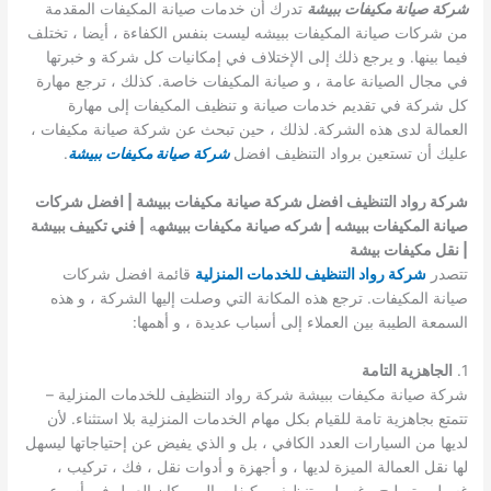
شركة صيانة مكيفات ببيشة
تدرك أن خدمات صيانة المكيفات المقدمة
من شركات صيانة المكيفات ببيشه ليست بنفس الكفاءة ، أيضا ، تختلف
فيما بينها. و يرجع ذلك إلى الإختلاف في إمكانيات كل شركة و خبرتها
في مجال الصيانة عامة ، و صيانة المكيفات خاصة. كذلك ، ترجع مهارة
كل شركة في تقديم خدمات صيانة و تنظيف المكيفات إلى مهارة
العمالة لدى هذه الشركة. لذلك ، حين تبحث عن شركة صيانة مكيفات ،
عليك أن تستعين برواد التنظيف افضل
شركة صيانة مكيفات ببيشة
.
شركة رواد التنظيف افضل شركة صيانة مكيفات ببيشة | افضل شركات
صيانة المكيفات ببيشه | شركه صيانة مكيفات ببيشه
ه
| فني تكييف ببيشة
| نقل مكيفات بيشة
تتصدر
شركة رواد التنظيف للخدمات المنزلية
قائمة افضل شركات
صيانة المكيفات. ترجع هذه المكانة التي وصلت إليها الشركة ، و هذه
السمعة الطيبة بين العملاء إلى أسباب عديدة ، و أهمها:
1.
الجاهزية التامة
شركة صيانة مكيفات ببيشة شركة رواد التنظيف للخدمات المنزلية –
تتمتع بجاهزية تامة للقيام بكل مهام الخدمات المنزلية بلا استثناء. لأن
لديها من السيارات العدد الكافي ، بل و الذي يفيض عن إحتياجاتها ليسهل
لها نقل العمالة الميزة لديها ، و أجهزة و أدوات نقل ، فك ، تركيب ،
غسيل ، تصليح ، غسيل ، تنظيف مكيفات إلى مكان العمل في أسرع