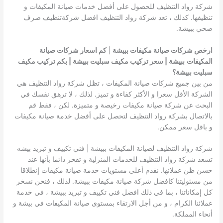
شركة رواد التنظيف للحصول على أفضل خدمات صيانة المكيفات و
تنظيفها. كذلك ، تعد شركة رواد التنظيف افضل شركةتنظيف صرف
صحي ببيشة.
ارخص شركات صيانة مكيفات ببيشة
|
كم اسعار شركات صيانة
المكيفات
ببيشة | سعر تركيب مكيف سبليت ببيشة | بكم تركيب مكيف
سبليت ببيشة؟
من بين جميع شركات صيانة المكيفات ، تظل شركة رواد التنظيف هي
الشركة الأقل سعرا و الأكثر كفاءة و تميز. لذلك ، لا ترهق نفسك في
البحث عن شركة صيانة مكيفات رخيصة و متميزة. لكن ، فقط قم
بالاتصال بشركة رواد التنظيف لتحصل على أفضل خدمة صيانة مكيفات
و باقل سعر ممكن.
شركة رواد التنظيف لصيانة المكيفات ببيشة | فني تكييف و تبريد بيشه
تسعد شركة رواد التنظيف للخدمات المنزلية و تفخر دائما بأنها عند
حسن ظن عملائها. نقدم أعلى مستويات خدمة صيانة مكيفات إنطلاقا
من مسئوليتنا كافضل شركة صيانة مكيفات ببيشة. لذلك ، فنحن نسخر
كل إمكاناتنا ، بما في ذلك افضل فني تكييف و تبريد ببيشة ، في خدمة
عملائنا الكرام ، و من أجل الارتقاء بمستوى صيانة المكيفات في بيشة و
أنحاء المملكة.