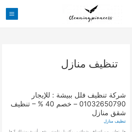
خطي
لى
لمحتوى
تنظيف منازل
شركة تنظيف فلل ببيشة : للإيجار
01032650790 – خصم 40 % – تنظيف
شقق منازل
تنظيف منازل
هل تعاني من إتساخ ، شوائب ، بكتريا ، تلوث ، بقع ، أتربة بمنزلك ؟ هل