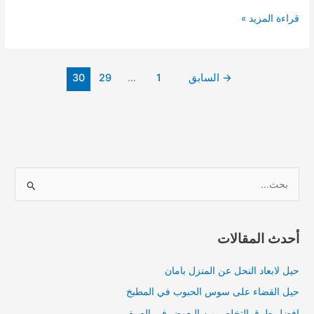
شركة
قراءة المزيد »
تنظيف
فلل
بالرياض
→
السابق
1
…
29
30
|
للايجار
01003143029
خصم
40%
ا
ل
ب
ح
أحدث المقالات
ث
حيل لابعاد النحل عن المنزل بامان
ع
ن
حيل القضاء على سوس الحبوب في المطبخ
:
افضل طرق التخلص من البعوض في الصيف