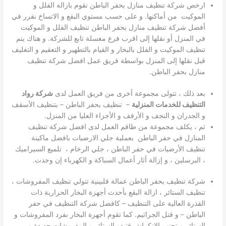
ارخص شركة تنظيف منازل بحفر الباطن تقوم بازالة الفلل و
الموكيت من أماكنها. و على حسب مستوي البقع و الاتساخ نقرر في
أفضل شركة تنظيف منازل بحفر الباطن تنظيف الفلل و الموكيت
في المنزل أو نقلها إلى اقرب فرع مغسلة تابع للشركة. و هناك يتم
تنظيف الموكيت و الفلل بالبخار و القيام بالتطهير و التعقيم و التغليف
قبل نقلها إلى المنزل بواسطة فريق عمل افضل شركة تنظيف
منازل بحفر الباطن.
بعد ذلك ، تتولى مجموعة أخرى من فريق العمل لدى
شركة رواد
التنظيف للخدمات المنزلية
– تنظيف بحفر الباطن – بتنظيف الأسقف
و الجدران و النجف و الأرفف و الأجزاء العليا من المنزل.
ثم ، يكلف مجموعة من طاقم العمل لدى افضل شركة تنظيف
المنازل في حفر الباطن بعملية جلي الارضيات بافضل ماكينة
تنظيف الأرضيات في حفر الباطن ، جلي الرخام ، تلميع السيراميك
، البرسلين ، و إزالة أثار أعمال السباكة و الكهرباء إن وجدت.
شركة تنظيف بحفر الباطن عمالة فلبينية تتولي تنظيف المفروشات ،
تنظيف الستائر ، ازالة البقع بأحدث أجهزة البخار الحرارية ذات
القدرة العالية على التنظيف – كافضل شركة التنظيف في حفر
الباطن – و قتل الجراثيم. كما تقوم أجهزة البخار بفرد المفروشات و
الستائر و تجنب الإنكماش فتبدو الستائر و المفروشات جديدة و