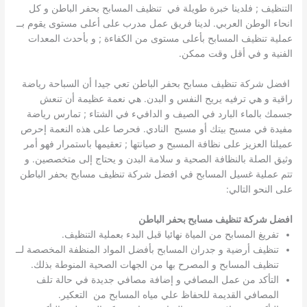
التنظيف ; فلدينا خبرة طويلة في تنظيف المسابح بحفر الباطن و كل
انحاء الوطن العربي. لدينا فريق عمل مدرب على أعلى مستوى يقوم بــ
عملية تنظيف المسابح بأعلى مستوى من الكفاءة ; و بأحدث المعدات
الفنية و في أقل وقت ممكن.
افضل شركة تنظيف مسابح بحفر الباطن تعي جيدا أن السباحة رياضة
راقية و هي ترفيه يريح النفس و البدن. هي نعمة عظيمة أن تنعش
جسمك بالماء البارد في الصيف و الدافيء في الشتاء ; تمارس رياضة
مفيدة في مسبح بيتك أو مسبح النادي. فحرصا على هذه النعمة إحرص
عميلنا العزيز على نظافة المسبح و صيانتها ; تعقيمها باستمرار فهو أمر
وثيق الصلة بالنظافة الصحية و سلامة البدن و يحتاج إلى متخصصين. و
تتم عملية غسيل المسابح في افضل شركة تنظيف مسابح بحفر الباطن
على النحو التالي:
افضل شركة تنظيف مسابح بحفر الباطن
تفريغ المسابح من المياة نهائيا قبل البدء بعملية التنظيف.
تنظيف أرضية و جدران المسابح بأفضل المواد المنظفة المخصصة لــ
تنظيف المسابح و المصرح بها من الجهات الصحية المنوطة بذلك.
التأكد من عمل المصافي و إضافة مصافي جديدة في حالة تلف
المصافي القديمة للحفاظ علي مياه المسابح من التعكير.