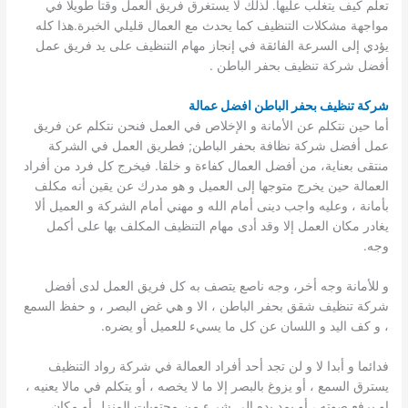
تعلم كيف يتغلب عليها. لذلك لا يستغرق فريق العمل وقتا طويلا في
مواجهة مشكلات التنظيف كما يحدث مع العمال قليلي الخبرة.هذا كله
يؤدي إلى السرعة الفائقة في إنجاز مهام التنظيف على يد فريق عمل
أفضل شركة تنظيف بحفر الباطن .
شركة تنظيف بحفر الباطن افضل عمالة
أما حين نتكلم عن الأمانة و الإخلاص في العمل فنحن نتكلم عن فريق
عمل أفضل شركة نظافة بحفر الباطن; فطريق العمل في الشركة
منتقى بعناية، من أفضل العمال كفاءة و خلقا. فيخرج كل فرد من أفراد
العمالة حين يخرج متوجها إلى العميل و هو مدرك عن يقين أنه مكلف
بأمانة ، وعليه واجب دينى أمام الله و مهني أمام الشركة و العميل ألا
يغادر مكان العمل إلا وقد أدى مهام التنظيف المكلف بها على أكمل
وجه.
و للأمانة وجه أخر، وجه ناصع يتصف به كل فريق العمل لدى أفضل
شركة تنظيف شقق بحفر الباطن ، الا و هي غض البصر ، و حفظ السمع
، و كف اليد و اللسان عن كل ما يسيء للعميل أو يضره.
فدائما و أبدا لا و لن تجد أحد أفراد العمالة في شركة رواد التنظيف
يسترق السمع ، أو يزوغ بالبصر إلا ما لا يخصه ، أو يتكلم في مالا يعنيه ،
او يرفع صوته ، أو يمد يده إلى شيء من محتويات المنزل أو مكان