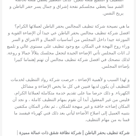
الشم مما يعطي مجلسكم نفحة إشراق و جمال يسر حفر الباطن و
يريح النفس.
ما هي نصيحة شركة تنظيف المجالس بحفر الباطن لعملائها الكرام؟
افضل شركة تنظيف مجالس بحفر الباطن عي جيدا أن الإضاءة القوية و
الموزعة جيدا داخل المجلس من أساسيات الجمال و الاشراق و السر
وراء روح البهجة في المكان. مع وجود تنظيف على مستوى عالي و تلميع
لــ اثاث المجلس تأتي الإضاءة الجيدة لتجعل مجلسك يتلألأ جمالا و روعة.
لذلك ننصحك في افضل شركة تنظيف مجالس أن تهتم إهتماما كبيرا
بإضاءة المجلس.
و لهذا السبب و لأهمية الإضاءة ، حرصت شركة رواد التنظيف لخدمات
التنظيف أن يكون لديها فنيين في كل ما يخص الإضاءة و مشاكل
الكهرباء. و ذلك حرصا منا على تقديم خدمة متكاملة لعملائنا الكرام،
فليس من غير المعقول أبدا أن نقوم بمهام التنظيف كاملة ، و نجد أن
المكان إضاءته خافتة و غير مبهجة للمكان ، ثم نغادر المكان مكتفين
بتنبيه العميل إلى اصلاح الأضاءة ليأتي بعد ذلك فني كهرباء فيفسد ما
قمنا به من مهام التنظيف.
شركة تنظيف بحفر الباطن | شركة نظافة شقق ذات عمالة مميزة
|