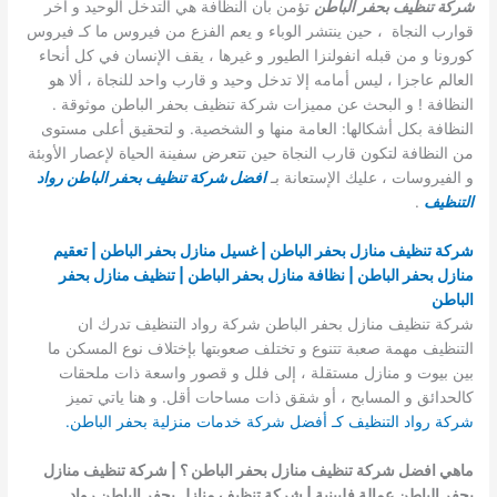
شركة تنظيف بحفر الباطن
تؤمن بان النظافة هي التدخل الوحيد و آخر
قوارب النجاة ، حين ينتشر الوباء و يعم الفزع من فيروس ما كـ فيروس
كورونا و من قبله انفولنزا الطيور و غيرها ، يقف الإنسان في كل أنحاء
العالم عاجزا ، ليس أمامه إلا تدخل وحيد و قارب واحد للنجاة ، ألا هو
النظافة ! و البحث عن مميزات شركة تنظيف بحفر الباطن موثوقة .
النظافة بكل أشكالها: العامة منها و الشخصية. و لتحقيق أعلى مستوى
من النظافة لتكون قارب النجاة حين تتعرض سفينة الحياة لإعصار الأوبئة
و الفيروسات ، عليك الإستعانة بـ
افضل شركة تنظيف بحفر الباطن
رواد
التنظيف
.
شركة تنظيف منازل بحفر الباطن | غسيل منازل بحفر الباطن | تعقيم
منازل بحفر الباطن | نظافة منازل بحفر الباطن | تنظيف منازل بحفر
الباطن
شركة تنظيف منازل بحفر الباطن شركة رواد التنظيف تدرك ان
التنظيف مهمة صعبة تتنوع و تختلف صعوبتها بإختلاف نوع المسكن ما
بين بيوت و منازل مستقلة ، إلى فلل و قصور واسعة ذات ملحقات
كالحدائق و المسابح ، أو شقق ذات مساحات أقل. و هنا ياتي تميز
شركة رواد التنظيف كـ أفضل شركة خدمات منزلية بحفر الباطن.
ماهي افضل شركة تنظيف منازل بحفر الباطن ؟ | شركة تنظيف منازل
بحفر الباطن عمالة فلبينية | شركة تنظيف منازل بحفر الباطن رواد