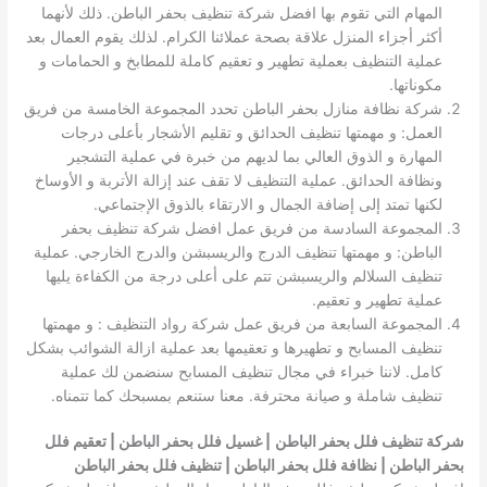
المهام التي تقوم بها افضل شركة تنظيف بحفر الباطن. ذلك لأنهما
أكثر أجزاء المنزل علاقة بصحة عملائنا الكرام. لذلك يقوم العمال بعد
عملية التنظيف بعملية تطهير و تعقيم كاملة للمطابخ و الحمامات و
مكوناتها.
شركة نظافة منازل بحفر الباطن تحدد المجموعة الخامسة من فريق
العمل: و مهمتها تنظيف الحدائق و تقليم الأشجار بأعلى درجات
المهارة و الذوق العالي بما لديهم من خبرة في عملية التشجير
ونظافة الحدائق. عملية التنظيف لا تقف عند إزالة الأتربة و الأوساخ
لكنها تمتد إلى إضافة الجمال و الارتقاء بالذوق الإجتماعي.
المجموعة السادسة من فريق عمل افضل شركة تنظيف بحفر
الباطن: و مهمتها تنظيف الدرج والريسبشن والدرج الخارجي. عملية
تنظيف السلالم والريسبشن تتم على أعلى درجة من الكفاءة يليها
عملية تطهير و تعقيم.
المجموعة السابعة من فريق عمل شركة رواد التنظيف : و مهمتها
تنظيف المسابح و تطهيرها و تعقيمها بعد عملية ازالة الشوائب بشكل
كامل. لاننا خبراء في مجال تنظيف المسابح سنضمن لك عملية
تنظيف شاملة و صيانة محترفة. معنا ستنعم بمسبحك كما تتمناه.
شركة تنظيف فلل بحفر الباطن
| غسيل فلل بحفر الباطن | تعقيم فلل
بحفر الباطن | نظافة فلل بحفر الباطن | تنظيف فلل بحفر الباطن