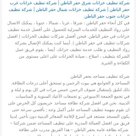
شركة تنظيف خزانات شرق حفر الباطن | شركة تنظيف خزانات غرب
حفر الباطن | شركة تنظيف خزانات شمال حفر الباطن | شركة تنظيف
خزانات جنوب حفر الباطن
في كل أنحاء حفر الباطن : شرقا ، غربا ، شمالا ، جنوبا ، يمكنك الاتصال
على رواد التنظيف للخدمات المنزلية للحصول على أفضل خدمة تنظيف
خزانات في حفر الباطن. فنحن أفضل شركات تنظيف الخزانات ( افضل
شركات تنظيف في حفر الباطن ). أينما كنت يمكنك الإتصال بشركة
رواد التنظيف و طلب خدمة تنظيف خزانك. أيضا ، يقوم فريق عمل
الشركة بتنظيف ، اصلاح ، صيانة الخزانات على اعلى مستوى من
الكفاءة و الخبرة.
شركة تنظيف مساجد بحفر الباطن
المساجد و الجوامع هي بيوت الرحمن و تستحق أعلى درجات النظافة.
ذلك لتليق بإستقبال ضيوف الرحمن خمس مرات في كل يوم و ليلة و
في تجمع الجمعة الاسبوعي ;و تجمعات الأعياد السنوية و المناسبات
الدينية. نحن في افضل
شركة نظافة مساجد
حريصون كل الحرص على
ان نقوم بمهمة تنظيف المساجد على أكمل وجه ; بأقصي سرعة حتى
يكون المسجد مستعد في أسرع لإقامة الشعائر الدينية دون تأخير. لدينا
فريق من افضل العمالة المدربة على تنظيف المساجد ضمن شركتنا –
شركة نظافة عامة بحفر الباطن – هذا الفريق مدرب على نظافة