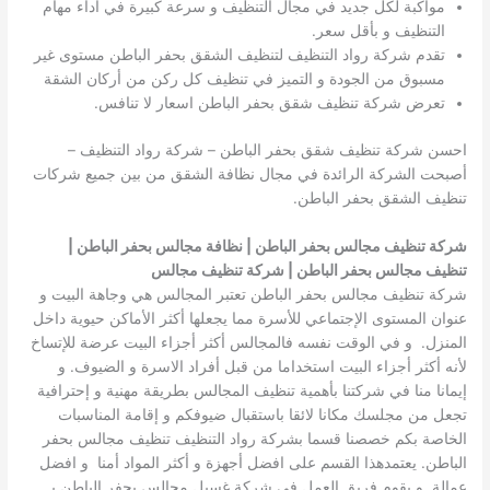
مواكبة لكل جديد في مجال التنظيف و سرعة كبيرة في أداء مهام
التنظيف و بأقل سعر.
تقدم شركة رواد التنظيف لتنظيف الشقق بحفر الباطن مستوى غير
مسبوق من الجودة و التميز في تنظيف كل ركن من أركان الشقة
تعرض شركة تنظيف شقق بحفر الباطن اسعار لا تنافس.
احسن شركة تنظيف شقق بحفر الباطن – شركة رواد التنظيف –
أصبحت الشركة الرائدة في مجال نظافة الشقق من بين جميع شركات
تنظيف الشقق بحفر الباطن.
شركة تنظيف مجالس بحفر الباطن | نظافة مجالس بحفر الباطن |
تنظيف مجالس بحفر الباطن | شركة تنظيف مجالس
شركة تنظيف مجالس بحفر الباطن تعتبر المجالس هي وجاهة البيت و
عنوان المستوى الإجتماعي للأسرة مما يجعلها أكثر الأماكن حيوية داخل
المنزل. و في الوقت نفسه فالمجالس أكثر أجزاء البيت عرضة للإتساخ
لأنه أكثر أجزاء البيت استخداما من قبل أفراد الاسرة و الضيوف. و
إيمانا منا في شركتنا بأهمية تنظيف المجالس بطريقة مهنية و إحترافية
تجعل من مجلسك مكانا لائقا باستقبال ضيوفكم و إقامة المناسبات
الخاصة بكم خصصنا قسما بشركة رواد التنظيف تنظيف مجالس بحفر
الباطن. يعتمدهذا القسم على افضل أجهزة و أكثر المواد أمنا و افضل
عمالة. و يقوم فريق العمل في شركة غسيل مجالس بحفر الباطن بـ