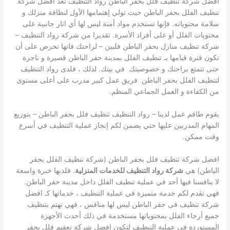
افضل شركة تنظيف فلل بحفر الباطن رواد التنظيف تعد افضل شركة
تنظيف الفلل بحفر الباطن حيث تولي إهتمامها الأول لنظافة منزلك و
سلامة محتوياته. فإنها تستخدم مواد أمنة ليس لها أي اثار جانبية على
محتويات الفلل أو على أفراد الأسرة. تقديرا من شركة رواد التنظيف –
شركة تنظيف منازل بحفر الباطن فلبين – لراحتك فانها تحرص على أن
تكون فترة قيامها بـ تنظيف الفلل بمدينة حفر الباطن قصيرة و ناجزة
حتى تتمتع براحتك و خصوصيتك في بيتك. لذلك ، فلدى رواد التنظيف
لتنظيف الفلل بحفر الباطن فريق عمل كبير مدرب على أعلى مستوى
من الكفاءة و العمل الجماعي المنظم.
يقوم طاقم عمل لدينا – رواد التنظيف تنظيف فلل بحفر الباطن – بتوزيع
المهام المدربين عليها حتي يضمن لكم إنجاز عملية التنظيف في أسرع
وقت ممكن.
افضل شركة تنظيف فلل بحفر الباطن (شركة تنظيف الفلل بحفر
الباطن) هي
شركة رواد التنظيف للخدمات المنزلية
. فلديها خبرة واسعة
لا ينافسنا فيها أحد في عملية تنظيف الفلل داخل مدينة حفر الباطن.
فهي تقدم لكم خدمة متميزة في عملية التنظيف ، خدماتها كـ افضل
شركة تنظيف فى حفر الباطن ليس لها منافس ، فهي تهتم بتنظيف
جميع أرجاء الفلل بمحتوياتها مستخدمة في ذلك أحدث الأجهزة
المستوردة في عملية التنظيف لتكون افضل شركة تعقيم فلل بحفر