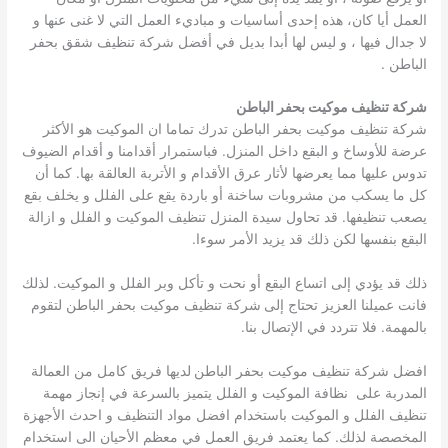
العمل أيا كان، هذه إحدى أساسيات و مباديء العمل التي لا غنى عنها و
لا جدال فيها ، و ليس لها أبدا بديل في أفضل شركة تنظيف شقق بحفر
الباطن .
شركة تنظيف موكيت بحفر الباطن
شركة تنظيف موكيت بحفر الباطن تدرك تماما ان الموكيت هو الأكثر
عرضة للأوساخ و البقع داخل المنزل. فباستمرار أقدامنا و أقدام الضيوف
تدوس عليها مما يعرضها لأثار عرق الأقدام و الأتربة العالقة بها. كما أن
كل ما يسكب من مشروبات ساخنة أو باردة يقع على الفلل و يخلف بقع
يصعب تنظيفها. قد تحاول سيدة المنزل تنظيف الموكيت و الفلل و ازالة
البقع بنفسها لكن ذلك قد يزيد الأمر سوءا.
ذلك قد يؤدي إلى اتساع البقع أو نحت و تأكل وبر الفلل و الموكيت. لذلك
فانت عميلنا العزيز تحتاج إلى
شركة تنظيف موكيت بحفر الباطن لتقوم
بالمهمة. فلا تتردد في الإتصال بنا.
افضل شركة تنظيف موكيت بحفر الباطن
لديها فريق كامل من العمالة
المدربة على نظافة الموكيت و الفلل يتميز بالسرعة في إنجاز مهمة
تنظيف الفلل و الموكيت باستخدام افضل مواد التنظيف و احدث الأجهزة
المخصصة لذلك. كما يعتمد فريق العمل في معظم الأحيان الى استخدام