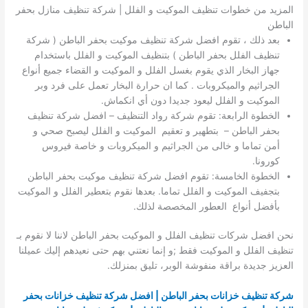
المزيد من خطوات تنظيف الموكيت و الفلل | شركة تنظيف منازل بحفر
الباطن
بعد ذلك ، تقوم افضل شركة تنظيف موكيت بحفر الباطن ( شركة
تنظيف الفلل بحفر الباطن ) بتنظيف الموكيت و الفلل باستخدام
جهاز البخار الذي يقوم بغسل الفلل و الموكيت و القضاء جميع أنواع
الجراثيم والميكروبات . كما ان حرارة البخار تعمل على فرد وبر
الموكيت و الفلل ليعود جديدا دون أي انكماش.
الخطوة الرابعة: تقوم شركة رواد التنظيف – افضل شركة تنظيف
بحفر الباطن – بتطهير و تعقيم الموكيت و الفلل ليصبح صحي و
أمن تماما و خالى من الجراثيم و الميكروبات و خاصة فيروس
كورونا.
الخطوة الخامسة: تقوم افضل شركة تنظيف موكيت بحفر الباطن
بتجفيف الموكيت و الفلل تماما. بعدها نقوم بتعطير الفلل و الموكيت
بأفضل أنواع العطور المخصصة لذلك.
نحن افضل شركات تنظيف الفلل و الموكيت بحفر الباطن لاننا لا نقوم بـ
تنظيف الفلل و الموكيت فقط ;و إنما نعتني بهم حتى نعيدهم إليك عميلنا
العزيز جديدة براقة منفوشة الوبر، تليق بمنزلك.
شركة تنظيف خزانات بحفر الباطن | افضل شركة تنظيف خزانات بحفر