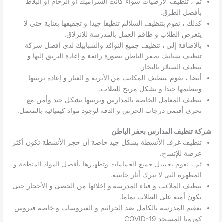
ثم ، تنظيف الأرضيات سواء كانت السراميك أو الرخام أو البلاط
بأفضل الطرق.
كذلك ، نقوم بتنظيف السلالم تنظيفا جيدا و تجفيفها بعناية حتى لا
يتعرض الطلاب و طاقم العمل بالمدرسة للانزلاق.
بالاضافة إلى ، تنظيف جميع النوافذ والشبابيك لدى افضل شركة
تنظيف شبابيك بحفر الباطن بصورة رائعة و إعادة البريق إليها و
تنظيف الستائر بالبخار.
أيضا ، نقوم بتنظيف المكاتب من الأتربة و الغبار و إعادة ترتيبها
وتنظيمها جيدا و بشكل مريح للطلاب.
تنظيف المعامل الخاصة بالمدارس وترتيبها بشكل جيد وأمن مع
تحري أقصي درجات الحرص و الدقة لوجود مواد كيميائية بالمعمل.
شركة تنظيف المدارس بحفر الباطن
تنظيف غرف الأنشطة بشكل جيد خاصة أن حجر الأنشطة تكون أكثر
عرضة للإتساخ.
ثم ، نقوم بغسيل جميع الحمامات وتطهيرها بأفضل المواد المنظفة و
المطهرة التى لا تترك أثار جانبية.
تنظيف الملاعب و فناء المدرسة و إخلائها من الحصى و الأحجار حتى
تكون أمنة على الطلاب تماما.
تعقيم المدرسة بالكامل ضد الجراثيم و الفيروسات و خاصة فيروس
كورونا المستجد COVID-19