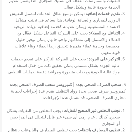
التقنيات والممارسات الفعالة في تسليك المجاري. هذا يضمن تقديم
الخدمة بجودة عالية وبشكل فعال.
تقديم خدمات إضافية:
يمكن توسيع نطاق الخدمات لتشمل التفتيش
الدوري للمجاري والصيانة الوقائية. هذا يساعد في تجنب مشاكل
الانسداد المستقبلية ويمكن تقديمه كخدمة إضافية لزيادة الربحية.
التفاعل مع العملاء:
يجب على الشركة التفاعل بشكل فعّال مع
العملاء والاستماع إلى مشاكلهم واحتياجاتهم. يمكن توفير حلول
مخصصة وخدمة عملاء متميزة لتحقيق رضا العملاء وبناء علاقات
قوية معهم.
التركيز على الجودة:
يجب على الشركة التركيز على تقديم خدمات
عالية الجودة بشكل مستمر. يمكن تحقيق ذلك من خلال استخدام
مواد عالية الجودة ومعدات متطورة ومراقبة دقيقة لعمليات التنظيف.
5.
سحب الصرف الصحي بجدة | كمبروسر سحب الصرف الصحي بجدة
كمبروسر صرف صحي بجدة رواد التنظيف يقدم عدة إجراءات لحماية
مجاري الصرف الصحي. قد تشمل هذه الإجراءات:
تجنب التخلص غير الصحيح للنفايات:
يجب التخلص من النفايات بشكل
صحيح. كذلك ، عدم رمي أي شيء غير قابل للتحلل في المراحيض
أو المجاري.
تنظيف المصارف بانتظام:
يجب تنظيف المصارف والبالوعات بانتظام