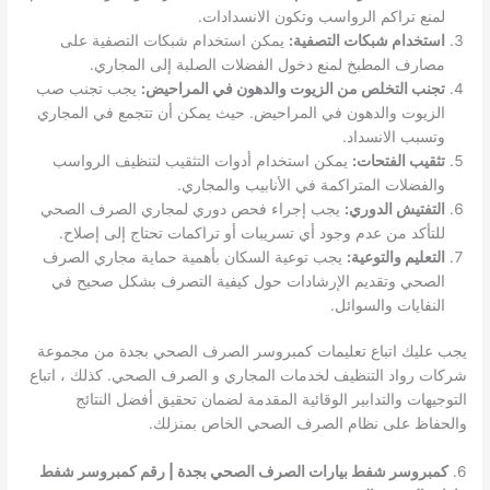
لمنع تراكم الرواسب وتكون الانسدادات.
استخدام شبكات التصفية:
يمكن استخدام شبكات التصفية على
مصارف المطبخ لمنع دخول الفضلات الصلبة إلى المجاري.
تجنب التخلص من الزيوت والدهون في المراحيض:
يجب تجنب صب
الزيوت والدهون في المراحيض. حيث يمكن أن تتجمع في المجاري
وتسبب الانسداد.
تثقيب الفتحات:
يمكن استخدام أدوات التثقيب لتنظيف الرواسب
والفضلات المتراكمة في الأنابيب والمجاري.
التفتيش الدوري:
يجب إجراء فحص دوري لمجاري الصرف الصحي
للتأكد من عدم وجود أي تسريبات أو تراكمات تحتاج إلى إصلاح.
التعليم والتوعية:
يجب توعية السكان بأهمية حماية مجاري الصرف
الصحي وتقديم الإرشادات حول كيفية التصرف بشكل صحيح في
النفايات والسوائل.
يجب عليك اتباع تعليمات كمبروسر الصرف الصحي بجدة من مجموعة
شركات رواد التنظيف لخدمات المجاري و الصرف الصحي. كذلك ، اتباع
التوجيهات والتدابير الوقائية المقدمة لضمان تحقيق أفضل النتائج
والحفاظ على نظام الصرف الصحي الخاص بمنزلك.
6.
كمبروسر شفط بيارات الصرف الصحي بجدة | رقم كمبروسر شفط