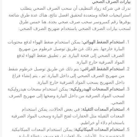
بيارات الصرف الصحي
ندرك في شركة رواد التنظيف أن سحب الصرف الصحي يتطلب
استراتيجيات فعالة ومتعددة لتحقيق افضل نتائج. هناك عدة طرق شائعة
يوفرها رقم كمبروسر سحب صرف صحي بجدة. هنا خمس طرق
لسحب بيارات الصرف الصحي باستخدام صهريج الصرف الصحي:
استخدام الضغط الهوائي:
يمكن استخدام ضغط الهواء لدفع محتويات
البيارة خارجها. يتم ذلك عن طريق توصيل خرطوم من صهريج
الصرف الصحي إلى فتحة البيارة. ثم ، تطبيق ضغط الهواء لدفع
المواد الصرفية خارج البيارة.
استخدام الشفط الفراغي:
يتم ذلك عن طريق توصيل خرطوم شفط
من صهريج الصرف الصحي إلى داخل البيارة. ثم ، يتم إنشاء فراغ
داخل الصهريج يسحب المواد الصرفية خارج البيارة.
استخدام المضخات الهيدروليكية:
يمكن استخدام مضخات هيدروليكية
لسحب المواد الصرفية من داخل البيارة وضخها إلى صهريج الصرف
الصحي.
استخدام المعدات الثقيلة:
في بعض الحالات، يمكن استخدام
المعدات الثقيلة مثل الحفارات لفتح البيارة وسحب المواد الصرفية
باستخدام دلاء أو خراطيم.
استخدام المعدات الميكانيكية:
يمكن استخدام المعدات الميكانيكية
المتخصصة مثل الأوناش والرافعات لرفع وسحب غطاء البيارة