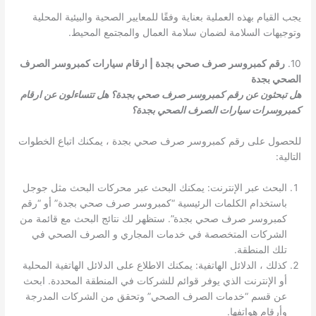
يجب القيام بهذه العملية بعناية وفقًا للمعايير الصحية والبيئية المحلية
وتوجيهات السلامة لضمان سلامة العمال والمجتمع المحيط.
10.
رقم كمبروسر صرف صحي بجدة | ارقام سيارات كمبروسر الصرف
الصحي بجدة
هل تبحثون عن رقم كمبروسر صرف صحي بجدة؟ هل تتساءلون عن ارقام
كمبروسرات سيارات الصرف الصحي بجدة؟
للحصول على رقم كمبروسر صرف صحي بجدة ، يمكنك اتباع الخطوات
التالية:
البحث عبر الإنترنت: يمكنك البحث عبر محركات البحث مثل جوجل
باستخدام الكلمات الرئيسية “كمبروسر صرف صحي بجدة” أو “رقم
كمبروسر صرف صحي بجدة”. ستظهر لك نتائج البحث مع قائمة من
الشركات المتخصصة في خدمات المجاري و الصرف الصحي في
تلك المنطقة.
كذلك ، الدلائل الهاتفية: يمكنك الاطلاع على الدلائل الهاتفية المحلية
أو الإنترنت الذي يوفر قوائم للشركات في المنطقة المحددة. ابحث
عن قسم “خدمات الصرف الصحي” وتحقق من الشركات المدرجة
وأرقام هواتفها.