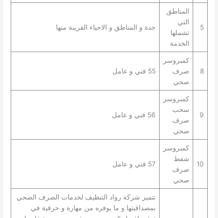
المناطق
التي
5
جدة و المناطق و الاحياء القريبة منها
تشملها
الخدمة
كمبروسر
8
صرف
55 فني و عامل
صحي
كمبروسر
سحب
9
56 فني و عامل
صرف
صحي
كمبروسر
شفط
10
57 فني و عامل
صرف
صحي
تتميز شركة رواد التنظيف لخدمات الصرف الصحي
بمصداقيتها و ما يوفره من مهارة و حرفية في