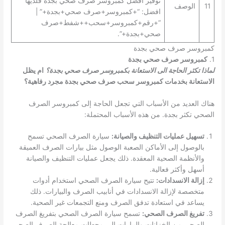
توفير افضل كمبروسر صرف صحي بجدة فلديها
11
الوصف
افضل: “+كمبروسر+صرف صحي+بجدة+” |
“+رقم+كمبروسر+سحب++شفط+صرف
صحي+بجدة+”.
كمبروسر صرف صحي بجدة
1.
كمبروسر صرف صحي بجدة
لماذا تكثر الحاجة الى الاستعانة بكمبروسر صرف صحي بجدة؟
ام يظل
الاستعانة بخدمات كمبروسر سحب صرف صحي بجدة مجرد رفاهية؟
هناك العديد من الأسباب التي تجعل الحاجة إلى كمبروسر الصرف
الصحي تكثر بجدة. من هذه الأسباب المحتملة:
تسهيل عمليات التنظيف والصيانة:
سيارة الصرف الصحي تسمح
بالوصول إلى الأماكن الصعبة الوصول مثل بيارات الصرف العميقة
والأنظمة الصحية المعقدة. ذلك يجعل عمليات التنظيف والصيانة
أسهل وأكثر فعالية.
إزالة الانسدادات:
تتيح سيارة الصرف الصحي استخدام أدوات
متخصصة لإزالة الانسدادات في أنابيب الصرف والبيارات. ذلك
يساعد في استعادة تدفق الصرف ومنع التجمعات غير الصحية.
تفريغ الصرف الصحي:
تسمح سيارة الصرف الصحي بتفريغ الصرف
الصحي من الخزانات والبيارات إلى محطات معالجة الصرف الصحي