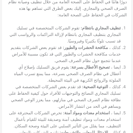
دورًا هامًا في الحفاظ على الصحة العامة من خلال تنظيف وصيانة نظام
الصرف الصحي والمجاري. إليك بعض الطرق التي تساهم بها هذه
الشركات في الحفاظ على الصحة العامة:
تنظيف المجاري بانتظام:
تقوم الشركات المتخصصة في تسليك
المجاري بتنظيف المجاري بانتظام لإزالة التراكمات والرواسب التي
قد تسبب تلوثًا بكتيريًا وفيروسيًا.
كذلك ،
مكافحة الحشرات والطيور:
قد تقوم بعض الشركات بتقديم
خدمات مكافحة الحشرات والطيور التي قد تكون مسببة للأمراض
عندما تتجمع حول نظام الصرف الصحي.
ايضا ،
تصحيح الأعطال بسرعة:
يقوم فريق التسليك بإصلاح أي
أعطال في نظام الصرف الصحي بسرعة، مما يمنع تسرب المياه
الملوثة والروائح الكريهة في البيئة المحيطة.
كذلك ،
التوعية الصحية:
قد تقدم بعض الشركات المتخصصة في
تسليك المجاري النصائح والتوجيهات للأفراد حول كيفية الحفاظ على
نظافة نظام الصرف الصحي في منازلهم، مما يعزز الوعي الصحي
ويساهم في الحد من انتشار الأمراض.
ايضا ،
استخدام معدات ومواد آمنة:
تحرص الشركات المحترفة على
استخدام معدات ومواد تنظيف آمنة وصديقة للبيئة للقيام بأعمال
التنظيف، مما يقلل من التأثير السلبي على البيئة وصحة السكان.
كذلك ،
الامتثال للمعايير والتشريعات:
تلتزم الشركات بالمعايير